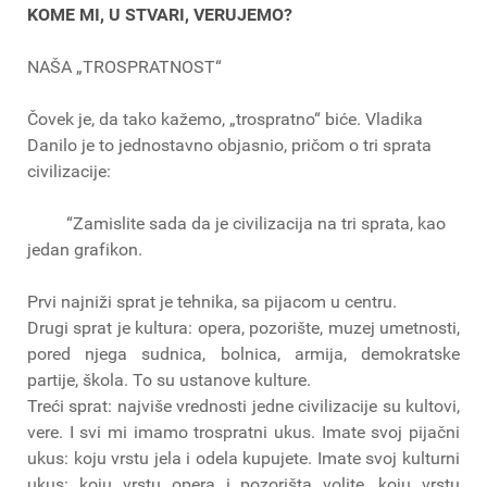
KOME MI, U STVARI, VERUJEMO?
NAŠA „TROSPRATNOST“
Čovek je, da tako kažemo, „trospratno“ biće. Vladika
Danilo je to jednostavno objasnio, pričom o tri sprata
civilizacije:
“Zamislite sada da je civilizacija na tri sprata, kao
jedan grafikon.
Prvi najniži sprat je tehnika, sa pijacom u centru.
Drugi sprat je kultura: opera, pozorište, muzej umetnosti,
pored njega sudnica, bolnica, armija, demokratske
partije, škola. To su ustanove kulture.
Treći sprat: najviše vrednosti jedne civilizacije su kultovi,
vere. I svi mi imamo trospratni ukus. Imate svoj pijačni
ukus: koju vrstu jela i odela kupujete. Imate svoj kulturni
ukus: koju vrstu opera i pozorišta volite, koju vrstu