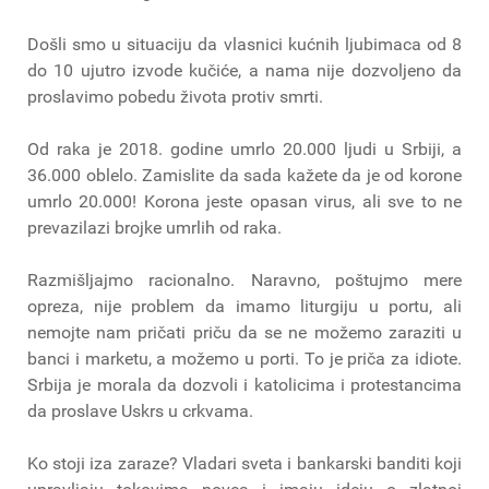
Došli smo u situaciju da vlasnici kućnih ljubimaca od 8
do 10 ujutro izvode kučiće, a nama nije dozvoljeno da
proslavimo pobedu života protiv smrti.
Od raka je 2018. godine umrlo 20.000 ljudi u Srbiji, a
36.000 oblelo. Zamislite da sada kažete da je od korone
umrlo 20.000! Korona jeste opasan virus, ali sve to ne
prevazilazi brojke umrlih od raka.
Razmišljajmo racionalno. Naravno, poštujmo mere
opreza, nije problem da imamo liturgiju u portu, ali
nemojte nam pričati priču da se ne možemo zaraziti u
banci i marketu, a možemo u porti. To je priča za idiote.
Srbija je morala da dozvoli i katolicima i protestancima
da proslave Uskrs u crkvama.
Ko stoji iza zaraze? Vladari sveta i bankarski banditi koji