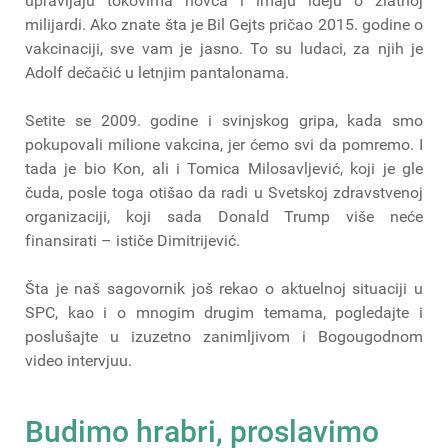
upravljaju tokovima novca i imaju ideju o zlatnoj
milijardi. Ako znate šta je Bil Gejts pričao 2015. godine o
vakcinaciji, sve vam je jasno. To su ludaci, za njih je
Adolf dečačić u letnjim pantalonama.
Setite se 2009. godine i svinjskog gripa, kada smo
pokupovali milione vakcina, jer ćemo svi da pomremo. I
tada je bio Kon, ali i Tomica Milosavljević, koji je gle
čuda, posle toga otišao da radi u Svetskoj zdravstvenoj
organizaciji, koji sada Donald Trump više neće
finansirati – ističe Dimitrijević.
Šta je naš sagovornik još rekao o aktuelnoj situaciji u
SPC, kao i o mnogim drugim temama, pogledajte i
poslušajte u izuzetno zanimljivom i Bogougodnom
video intervjuu.
Budimo hrabri, proslavimo