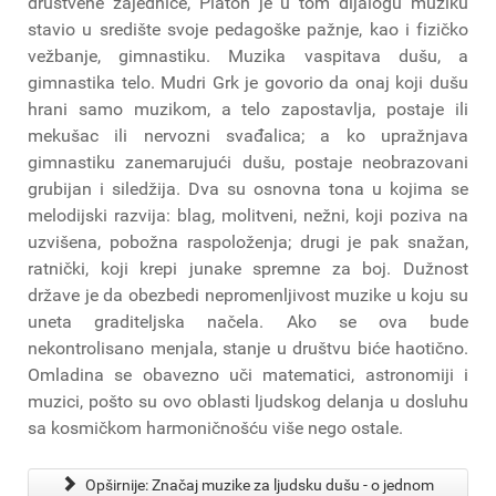
društvene zajednice, Platon je u tom dijalogu muziku
stavio u središte svoje pedagoške pažnje, kao i fizičko
vežbanje, gimnastiku. Muzika vaspitava dušu, a
gimnastika telo. Mudri Grk je govorio da onaj koji dušu
hrani samo muzikom, a telo zapostavlja, postaje ili
mekušac ili nervozni svađalica; a ko upražnjava
gimnastiku zanemarujući dušu, postaje neobrazovani
grubijan i siledžija. Dva su osnovna tona u kojima se
melodijski razvija: blag, molitveni, nežni, koji poziva na
uzvišena, pobožna raspoloženja; drugi je pak snažan,
ratnički, koji krepi junake spremne za boj. Dužnost
države je da obezbedi nepromenljivost muzike u koju su
uneta graditeljska načela. Ako se ova bude
nekontrolisano menjala, stanje u društvu biće haotično.
Omladina se obavezno uči matematici, astronomiji i
muzici, pošto su ovo oblasti ljudskog delanja u dosluhu
sa kosmičkom harmoničnošću više nego ostale.
Opširnije: Značaj muzike za ljudsku dušu - o jednom