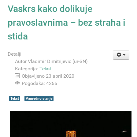
Vaskrs kako dolikuje
pravoslavnima – bez straha i
stida
Detalji
Autor
Vladimir Dimitrijevic (ur-SN)
Kategorija:
Tekst
Objavljeno 23 april 2020
Pogodaka: 4255
Tekst
Vanredno stanje