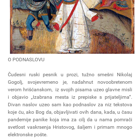
O PODNASLOVU
Čudesni ruski pesnik u prozi, tužno smešni Nikolaj
Gogolj, svojevremeno je, nadahnut novoobretenom
verom hrišćanskom, iz svojih pisama uzeo glavne misli
i objavio „Izabrana mesta iz prepiske s prijateljima“.
Divan naslov uzeo sam kao podnaslov za niz tekstova
koje ću, ako Bog da, objavljivati ovih dana, kada, u času
pandemije panike koja ima za cilj da u nama pomrači
svetlost vaskrsenja Hristovog, šaljem i primam mnogo
elektronske pošte.