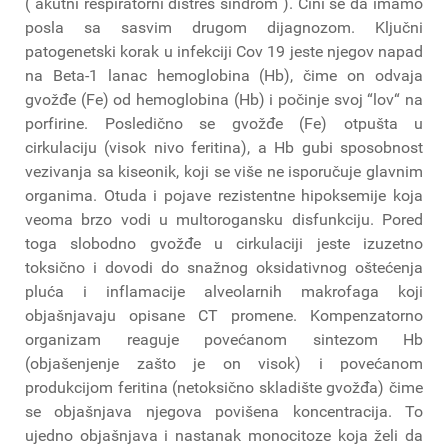
( akutni respiratorni distres sindrom ). Čini se da imamo
posla sa sasvim drugom dijagnozom. Ključni
patogenetski korak u infekciji Cov 19 jeste njegov napad
na Beta-1 lanac hemoglobina (Hb), čime on odvaja
gvožđe (Fe) od hemoglobina (Hb) i počinje svoj “lov“ na
porfirine. Posledično se gvožđe (Fe) otpušta u
cirkulaciju (visok nivo feritina), a Hb gubi sposobnost
vezivanja sa kiseonik, koji se više ne isporučuje glavnim
organima. Otuda i pojave rezistentne hipoksemije koja
veoma brzo vodi u multorogansku disfunkciju. Pored
toga slobodno gvožđe u cirkulaciji jeste izuzetno
toksično i dovodi do snažnog oksidativnog oštećenja
pluća i inflamacije alveolarnih makrofaga koji
objašnjavaju opisane CT promene. Kompenzatorno
organizam reaguje povećanom sintezom Hb
(objašenjenje zašto je on visok) i povećanom
produkcijom feritina (netoksično skladište gvožđa) čime
se objašnjava njegova povišena koncentracija. To
ujedno objašnjava i nastanak monocitoze koja želi da