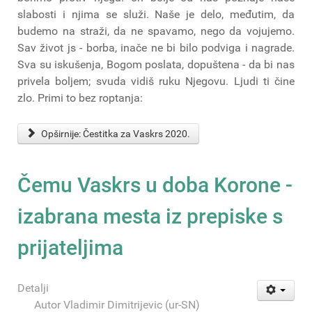
slabosti i njima se služi. Naše je delo, međutim, da
budemo na straži, da ne spavamo, nego da vojujemo.
Sav život js - borba, inače ne bi bilo podviga i nagrade.
Sva su iskušenja, Bogom poslata, dopuštena - da bi nas
privela boljem; svuda vidiš ruku Njegovu. Ljudi ti čine
zlo. Primi to bez roptanja:
Opširnije: Čestitka za Vaskrs 2020.
Čemu Vaskrs u doba Korone -
izabrana mesta iz prepiske s
prijateljima
Detalji
Autor
Vladimir Dimitrijevic (ur-SN)