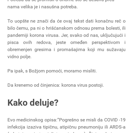
nama velika je i nasušna potreba.
To uopšte ne znači da će ovaj tekst dati konačnu reč o
bilo čemu, pa ni o hrišćanskom odnosu prema bolesti, ili
pandemiji korona virusa. Jer, svako od nas, uključujući i
pisca ovih redova, jeste omeđen perspektivom i
obremenjen gresima i promašajima koji mu sužavaju
vidno polje.
Pa ipak, s Božjom pomoći, moramo misliti.
Da krenemo od činjenica: korona virus postoji.
Kako deluje?
Evo medicinskog opisa:“Pogrešno se misli da COVID -19
infekcija izaziva tipičnu, atipičnu pneumoniju ili ARDS-a