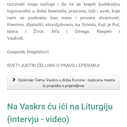
razumeti moje razloge i da će se krepiti ljudskošću
logonautike u doba besmisla, praznine, laži i aveti, koje
nam se podmeću kao mera i provera stvarnosti.
Krenimo, dijaloški, slovoljubveno, ka Smislu, Koji je Put,
Istina i Život, Alfa i Omega, Raspeti i
Vaskrsli.
Gospode, blagoslovi!
SVETI JUSTIN ĆELIJSKI O PRAVOJ EPIDEMIJI
Opširnije: Čemu Vaskrs u doba Korone - izabrana mesta
iz prepiske s prijateljima
Na Vaskrs ću ići na Liturgiju
(intervju - video)