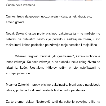
Čudna neka vremena...
Oni koji treba da govore i upozoravaju – ćute, a neki drugi, eto,
smelo govore.
Novak Đoković ustao protiv prisilnog vakcinisanja – ne možete me
naterati da prihvatim nešto čije poreklo i sadržaj ne znam, i što
može imati kobne posledice po zdravlje moje porodice i moje lično.
Miljenko Jergović, hrvatski „drugosrbijanac“, kaže – sloboda je
iznad zdravlja. Ko hoće zdravlje, a ne slobodu, neka celog života ne
izlazi iz kuće. Uostalom, Hitlerov režim bi bio najefikasniji u
suzbijanju korone.
Muamer Zukorlić – protiv prisilne vakcinacije, brani pravo na slobodu
izbora, protiv je totalitarnih metoda borbe protiv pandemije.
Za to vreme, doktor Nestorović tvrdi da pušenje povoljno utiče na