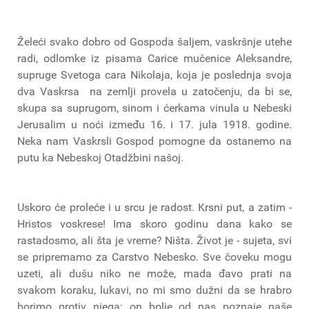
Želeći svako dobro od Gospoda šaljem, vaskršnje utehe
radi, odlomke iz pisama Carice mučenice Aleksandre,
supruge Svetoga cara Nikolaja, koja je poslednja svoja
dva Vaskrsa na zemlji provela u zatočenju, da bi se,
skupa sa suprugom, sinom i ćerkama vinula u Nebeski
Jerusalim u noći između 16. i 17. jula 1918. godine.
Neka nam Vaskrsli Gospod pomogne da ostanemo na
putu ka Nebeskoj Otadžbini našoj.
Uskoro će proleće i u srcu je radost. Krsni put, a zatim -
Hristos voskrese! Ima skoro godinu dana kako se
rastadosmo, ali šta je vreme? Ništa. Život je - sujeta, svi
se pripremamo za Carstvo Nebesko. Sve čoveku mogu
uzeti, ali dušu niko ne može, mada đavo prati na
svakom koraku, lukavi, no mi smo dužni da se hrabro
borimo protiv njega: on bolje od nas poznaje naše