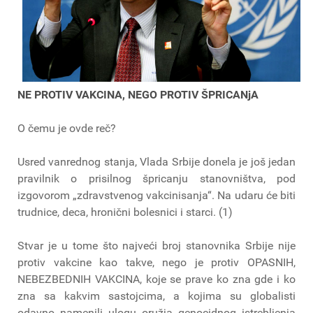
NE PROTIV VAKCINA, NEGO PROTIV ŠPRICANjA
O čemu je ovde reč?
Usred vanrednog stanja, Vlada Srbije donela je još jedan
pravilnik o prisilnog špricanju stanovništva, pod
izgovorom „zdravstvenog vakcinisanja“. Na udaru će biti
trudnice, deca, hronični bolesnici i starci. (1)
Stvar je u tome što najveći broj stanovnika Srbije nije
protiv vakcine kao takve, nego je protiv OPASNIH,
NEBEZBEDNIH VAKCINA, koje se prave ko zna gde i ko
zna sa kakvim sastojcima, a kojima su globalisti
odavno namenili ulogu oružja genocidnog istrebljenja