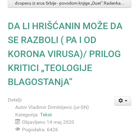
dvopevu iz srca Srbije - povodom knjige „Duet“ Radenka...
DA LI HRIŠĆANIN MOŽE DA
SE RAZBOLI ( PA I OD
KORONA VIRUSA)/ PRILOG
KRITICI „TEOLOGIJE
BLAGOSTANjA“
Detalji
Autor
Vladimir Dimitrijevic (ur-SN)
Kategorija:
Tekst
Objavljeno 14 maj 2020
Pogodaka: 6426