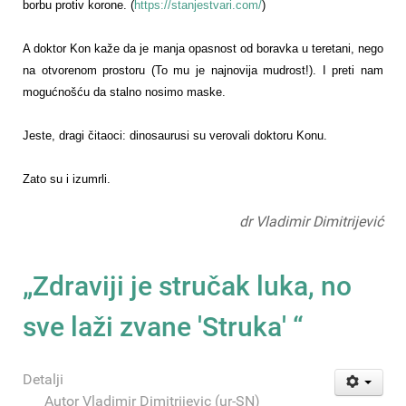
borbu protiv korone. (
https://stanjestvari.com/
)
A doktor Kon kaže da je manja opasnost od boravka u teretani, nego
na otvorenom prostoru (To mu je najnovija mudrost!). I preti nam
mogućnošću da stalno nosimo maske.
Jeste, dragi čitaoci: dinosaurusi su verovali doktoru Konu.
Zato su i izumrli.
dr Vladimir Dimitrijević
„Zdraviji je stručak luka, no
sve laži zvane 'Struka' “
Detalji
Autor
Vladimir Dimitrijevic (ur-SN)