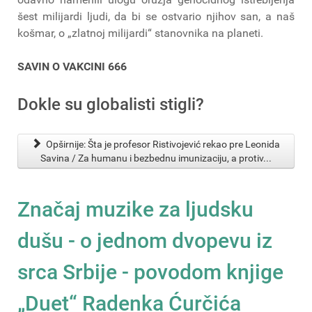
šest milijardi ljudi, da bi se ostvario njihov san, a naš
košmar, o „zlatnoj milijardi“ stanovnika na planeti.
SAVIN O VAKCINI 666
Dokle su globalisti stigli?
Opširnije: Šta je profesor Ristivojević rekao pre Leonida
Savina / Za humanu i bezbednu imunizaciju, a protiv...
Značaj muzike za ljudsku
dušu - o jednom dvopevu iz
srca Srbije - povodom knjige
„Duet“ Radenka Ćurčića