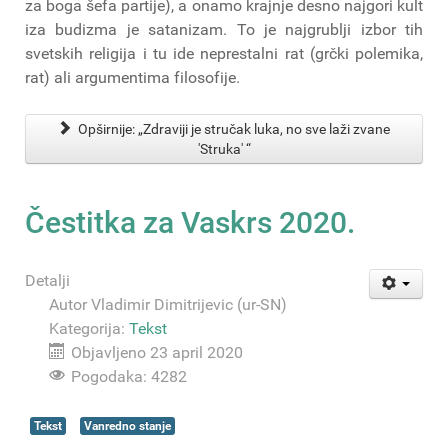
za boga šefa partije), a onamo krajnje desno najgori kult
iza budizma je satanizam. To je najgrublji izbor tih
svetskih religija i tu ide neprestalni rat (grčki polemika,
rat) ali argumentima filosofije.
Opširnije: „Zdraviji je stručak luka, no sve laži zvane
'Struka' “
Čestitka za Vaskrs 2020.
Detalji
Autor
Vladimir Dimitrijevic (ur-SN)
Kategorija:
Tekst
Objavljeno 23 april 2020
Pogodaka: 4282
Tekst
Vanredno stanje