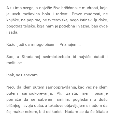
A tu ima svega, a najviše žive hrišćanske mudrosti, koja
je uvek mešavina bola i radosti! Prave mudrosti, ne
knjiške, ne papirne, ne tviterovske, nego istinski ljudske,
bogotražiteljske, koja nam je potrebna i važna, baš ovde
i sada.
Kažu ljudi da mnogo pišem... Priznajem...
Sad, u Stradalnoj sedmici,trebalo bi najviše ćutati i
moliti se...
Ipak, ne uspevam...
Neću da idem putem samoopravdanja, kad već ne idem
putem samoukorevanja. Ali, zaista, meni pisanje
pomaže da se saberem, smirim, pogledam u dušu
bližnjeg i svoju dušu, a tekstove objavljujem s nadom da
će, makar nekom, biti od koristi. Nadam se da će čitalac