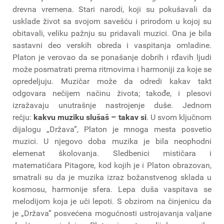
drevna vremena. Stari narodi, koji su pokušavali da
usklade život sa svojom savešću i prirodom u kojoj su
obitavali, veliku pažnju su pridavali muzici. Ona je bila
sastavni deo verskih obreda i vaspitanja omladine.
Platon je verovao da se ponašanje dobrih i rđavih ljudi
može posmatrati prema ritmovima i harmoniji za koje se
opredeljuju. Muzičar može da odredi kakav takt
odgovara nečijem načinu života; takođe, i plesovi
izražavaju unutrašnje nastrojenje duše. Jednom
rečju:
kakvu muziku slušaš – takav si
. U svom ključnom
dijalogu „Država”, Platon je mnoga mesta posvetio
muzici. U njegovo doba muzika je bila neophodni
elemenat školovanja. Sledbenici mističara i
matematičara Pitagore, kod kojih je i Platon obrazovan,
smatrali su da je muzika izraz božanstvenog sklada u
kosmosu, harmonije sfera. Lepa duša vaspitava se
melodijom koja je uči lepoti. S obzirom na činjenicu da
je „Država” posvećena mogućnosti ustrojavanja valjane