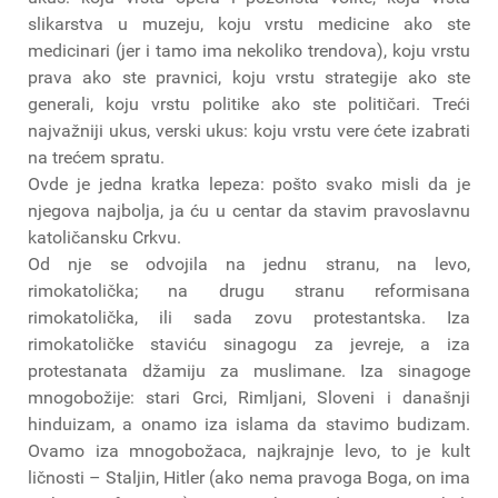
slikarstva u muzeju, koju vrstu medicine ako ste
medicinari (jer i tamo ima nekoliko trendova), koju vrstu
prava ako ste pravnici, koju vrstu strategije ako ste
generali, koju vrstu politike ako ste političari. Treći
najvažniji ukus, verski ukus: koju vrstu vere ćete izabrati
na trećem spratu.
Ovde je jedna kratka lepeza: pošto svako misli da je
njegova najbolja, ja ću u centar da stavim pravoslavnu
katoličansku Crkvu.
Od nje se odvojila na jednu stranu, na levo,
rimokatolička; na drugu stranu reformisana
rimokatolička, ili sada zovu protestantska. Iza
rimokatoličke staviću sinagogu za jevreje, a iza
protestanata džamiju za muslimane. Iza sinagoge
mnogobožije: stari Grci, Rimljani, Sloveni i današnji
hinduizam, a onamo iza islama da stavimo budizam.
Ovamo iza mnogobožaca, najkrajnje levo, to je kult
ličnosti – Staljin, Hitler (ako nema pravoga Boga, on ima