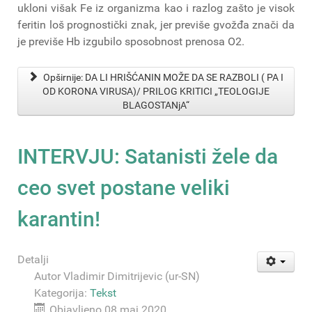
ukloni višak Fe iz organizma kao i razlog zašto je visok
feritin loš prognostički znak, jer previše gvožđa znači da
je previše Hb izgubilo sposobnost prenosa O2.
Opširnije: DA LI HRIŠĆANIN MOŽE DA SE RAZBOLI ( PA I
OD KORONA VIRUSA)/ PRILOG KRITICI „TEOLOGIJE
BLAGOSTANjA“
INTERVJU: Satanisti žele da
ceo svet postane veliki
karantin!
Detalji
Autor
Vladimir Dimitrijevic (ur-SN)
Kategorija:
Tekst
Objavljeno 08 maj 2020