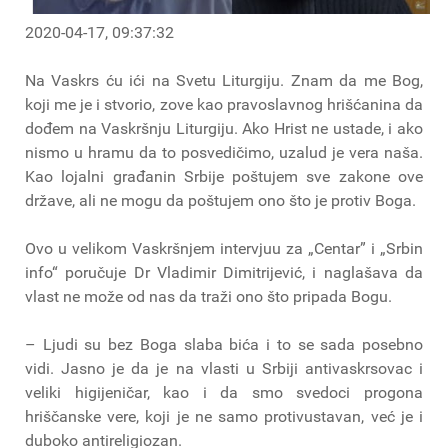
2020-04-17, 09:37:32
Na Vaskrs ću ići na Svetu Liturgiju. Znam da me Bog,
koji me je i stvorio, zove kao pravoslavnog hrišćanina da
dođem na Vaskršnju Liturgiju. Ako Hrist ne ustade, i ako
nismo u hramu da to posvedičimo, uzalud je vera naša.
Kao lojalni građanin Srbije poštujem sve zakone ove
države, ali ne mogu da poštujem ono što je protiv Boga.
Ovo u velikom Vaskršnjem intervjuu za „Centar” i „Srbin
info“ poručuje Dr Vladimir Dimitrijević, i naglašava da
vlast ne može od nas da traži ono što pripada Bogu.
– Ljudi su bez Boga slaba bića i to se sada posebno
vidi. Jasno je da je na vlasti u Srbiji antivaskrsovac i
veliki higijeničar, kao i da smo svedoci progona
hriščanske vere, koji je ne samo protivustavan, već je i
duboko antireligiozan.