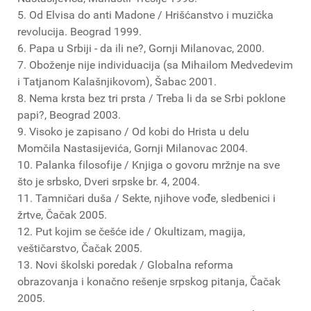
5. Od Elvisa do anti Madone / Hrišćanstvo i muzička
revolucija. Beograd 1999.
6. Papa u Srbiji - da ili ne?, Gornji Milanovac, 2000.
7. Oboženje nije individuacija (sa Mihailom Medvedevim
i Tatjanom Kalašnjikovom), Šabac 2001.
8. Nema krsta bez tri prsta / Treba li da se Srbi poklone
papi?, Beograd 2003.
9. Visoko je zapisano / Od kobi do Hrista u delu
Momčila Nastasijevića, Gornji Milanovac 2004.
10. Palanka filosofije / Knjiga o govoru mržnje na sve
što je srbsko, Dveri srpske br. 4, 2004.
11. Tamničari duša / Sekte, njihove vođe, sledbenici i
žrtve, Čačak 2005.
12. Put kojim se češće ide / Okultizam, magija,
veštičarstvo, Čačak 2005.
13. Novi školski poredak / Globalna reforma
obrazovanja i konačno rešenje srpskog pitanja, Čačak
2005.