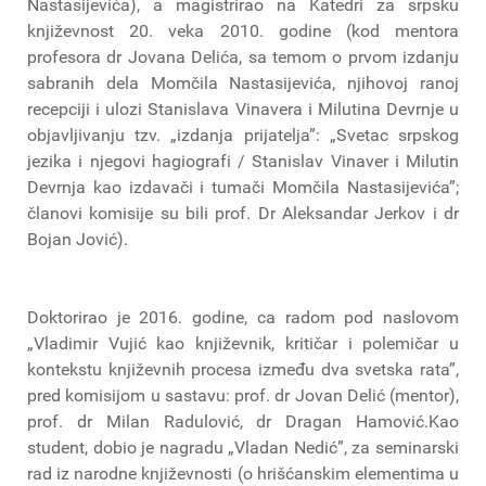
Nastasijevića), a magistrirao na Katedri za srpsku
književnost 20. veka 2010. godine (kod mentora
profesora dr Jovana Delića, sa temom o prvom izdanju
sabranih dela Momčila Nastasijevića, njihovoj ranoj
recepciji i ulozi Stanislava Vinavera i Milutina Devrnje u
objavljivanju tzv. „izdanja prijatelja”: „Svetac srpskog
jezika i njegovi hagiografi / Stanislav Vinaver i Milutin
Devrnja kao izdavači i tumači Momčila Nastasijevića”;
članovi komisije su bili prof. Dr Aleksandar Jerkov i dr
Bojan Jović).
Doktorirao je 2016. godine, ca radom pod naslovom
„Vladimir Vujić kao književnik, kritičar i polemičar u
kontekstu književnih procesa između dva svetska rata”,
pred komisijom u sastavu: prof. dr Jovan Delić (mentor),
prof. dr Milan Radulović, dr Dragan Hamović.Kao
student, dobio je nagradu „Vladan Nedić”, za seminarski
rad iz narodne književnosti (o hrišćanskim elementima u