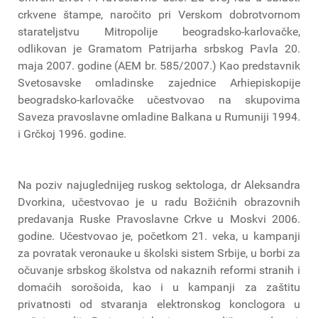
crkvene štampe, naročito pri Verskom dobrotvornom
starateljstvu Mitropolije beogradsko-karlovačke,
odlikovan je Gramatom Patrijarha srbskog Pavla 20.
maja 2007. godine (AEM br. 585/2007.) Kao predstavnik
Svetosavske omladinske zajednice Arhiepiskopije
beogradsko-karlovačke učestvovao na skupovima
Saveza pravoslavne omladine Balkana u Rumuniji 1994.
i Grčkoj 1996. godine.
Na poziv najuglednijeg ruskog sektologa, dr Aleksandra
Dvorkina, učestvovao je u radu Božićnih obrazovnih
predavanja Ruske Pravoslavne Crkve u Moskvi 2006.
godine. Učestvovao je, početkom 21. veka, u kampanji
za povratak veronauke u školski sistem Srbije, u borbi za
očuvanje srbskog školstva od nakaznih reformi stranih i
domaćih sorošoida, kao i u kampanji za zaštitu
privatnosti od stvaranja elektronskog konclogora u