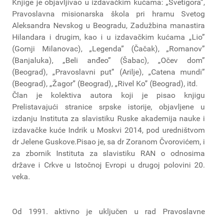
Knjige je objavljivao u izdavačkim kućama: „Svetigora”,
Pravoslavna misionarska škola pri hramu Svetog
Aleksandra Nevskog u Beogradu, Zadužbina manastira
Hilandara i drugim, kao i u izdavačkim kućama „Lio”
(Gornji Milanovac), „Legenda” (Čačak), „Romanov”
(Banjaluka), „Beli anđeo” (Šabac), „Očev dom”
(Beograd), „Pravoslavni put” (Arilje), „Catena mundi”
(Beograd), „Žagor” (Beograd), „Rivel Ko” (Beograd), itd.
Član je kolektiva autora koji je pisao knjigu
Prelistavajući stranice srpske istorije, objavljene u
izdanju Instituta za slavistiku Ruske akademija nauke i
izdavačke kuće Indrik u Moskvi 2014, pod uredništvom
dr Jelene Guskove.Pisao je, sa dr Zoranom Čvorovićem, i
za zbornik Instituta za slavistiku RAN o odnosima
države i Crkve u Istočnoj Evropi u drugoj polovini 20.
veka.
Od 1991. aktivno je uključen u rad Pravoslavne