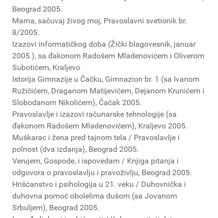
Beograd 2005.
Mama, sačuvaj živog moj, Pravoslavni svetionik br.
8/2005.
Izazovi informatičkog doba (Žički blagovesnik, januar
2005.), sa đakonom Radošem Mladenovićem i Oliverom
Subotićem, Kraljevo
Istorija Gimnazije u Čačku, Gimnazion br. 1 (sa Ivanom
Ružičićem, Draganom Matijevićem, Dejanom Krunićem i
Slobodanom Nikolićem), Čačak 2005.
Pravoslavlje i izazovi računarske tehnologije (sa
đakonom Radošem Mladenovićem), Kraljevo 2005.
Muškarac i žena pred tajnom tela / Pravoslavlje i
polnost (dva izdanja), Beograd 2005.
Verujem, Gospode, i ispovedam / Knjiga pitanja i
odgovora o pravoslavlju i pravoživlju, Beograd 2005.
Hrišćanstvo i psihologija u 21. veku / Duhovnička i
duhovna pomoć obolelima dušom (sa Jovanom
Srbuljem), Beograd 2005.