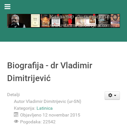
Biografija - dr Vladimir
Dimitrijević
Detalji
Autor
Vladimir Dimitrijevic (ur-SN)
Kategorija:
Latinica
Objavljeno 12 novembar 2015
Pogodaka: 22542