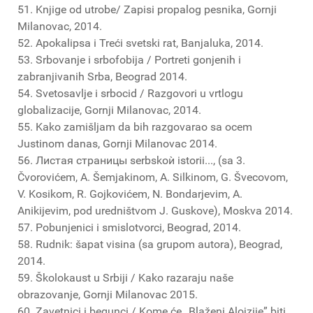
51. Knjige od utrobe/ Zapisi propalog pesnika, Gornji
Milanovac, 2014.
52. Apokalipsa i Treći svetski rat, Banjaluka, 2014.
53. Srbovanje i srbofobija / Portreti gonjenih i
zabranjivanih Srba, Beograd 2014.
54. Svetosavlje i srbocid / Razgovori u vrtlogu
globalizacije, Gornji Milanovac, 2014.
55. Kako zamišljam da bih razgovarao sa ocem
Justinom danas, Gornji Milanovac 2014.
56. Листая страницы serbskoѝ istorii..., (sa 3.
Čvorovićem, A. Šemjakinom, A. Silkinom, G. Švecovom,
V. Kosikom, R. Gojkovićem, N. Bondarjevim, A.
Anikijevim, pod uredništvom J. Guskove), Moskva 2014.
57. Pobunjenici i smislotvorci, Beograd, 2014.
58. Rudnik: šapat visina (sa grupom autora), Beograd,
2014.
59. Školokaust u Srbiji / Kako razaraju naše
obrazovanje, Gornji Milanovac 2015.
60. Zavetnici i begunci / Kome će „Blaženi Alojzije” biti