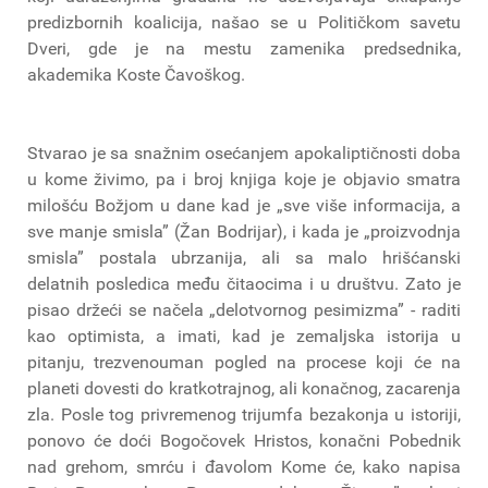
predizbornih koalicija, našao se u Političkom savetu
Dveri, gde je na mestu zamenika predsednika,
akademika Koste Čavoškog.
Stvarao je sa snažnim osećanjem apokaliptičnosti doba
u kome živimo, pa i broj knjiga koje je objavio smatra
milošću Božjom u dane kad je „sve više informacija, a
sve manje smisla” (Žan Bodrijar), i kada je „proizvodnja
smisla” postala ubrzanija, ali sa malo hrišćanski
delatnih posledica među čitaocima i u društvu. Zato je
pisao držeći se načela „delotvornog pesimizma” - raditi
kao optimista, a imati, kad je zemaljska istorija u
pitanju, trezvenouman pogled na procese koji će na
planeti dovesti do kratkotrajnog, ali konačnog, zacarenja
zla. Posle tog privremenog trijumfa bezakonja u istoriji,
ponovo će doći Bogočovek Hristos, konačni Pobednik
nad grehom, smrću i đavolom Kome će, kako napisa