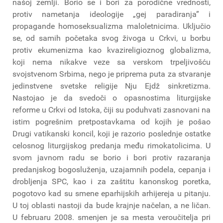
našoj zemlji. Borio se i bori za porodične vrednosti,
protiv nametanja ideologije „gej paradiranja” i
propagande homoseksualizma maloletnicima. Uključio
se, od samih početaka svog živoga u Crkvi, u borbu
protiv ekumenizma kao kvazireligioznog globalizma,
koji nema nikakve veze sa verskom trpeljivošću
svojstvenom Srbima, nego je priprema puta za stvaranje
jedinstvene svetske religije Nju Ejdž sinkretizma.
Nastojao je da svedoči o opasnostima liturgijske
reforme u Crkvi od Istoka, čiji su poduhvati zasnovani na
istim pogrešnim pretpostavkama od kojih je pošao
Drugi vatikanski koncil, koji je razorio poslednje ostatke
celosnog liturgijskog predanja među rimokatolicima. U
svom javnom radu se borio i bori protiv razaranja
predanjskog bogosluženja, uzajamnih podela, cepanja i
drobljenja SPC, kao i za zaštitu kanonskog poretka,
pogotovo kad su smene eparhijskih arhijereja u pitanju.
U toj oblasti nastoji da bude krajnje načelan, a ne ličan.
U februaru 2008. smenjen je sa mesta veroučitelja pri