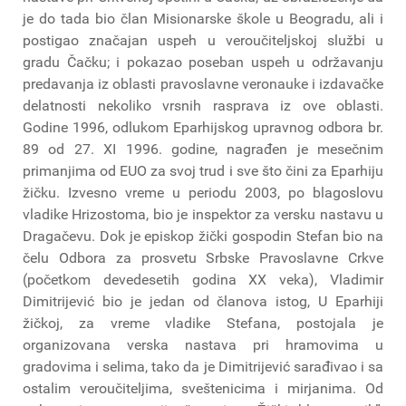
je do tada bio član Misionarske škole u Beogradu, ali i
postigao značajan uspeh u veroučiteljskoj službi u
gradu Čačku; i pokazao poseban uspeh u održavanju
predavanja iz oblasti pravoslavne veronauke i izdavačke
delatnosti nekoliko vrsnih rasprava iz ove oblasti.
Godine 1996, odlukom Eparhijskog upravnog odbora br.
89 od 27. XI 1996. godine, nagrađen je mesečnim
primanjima od EUO za svoj trud i sve što čini za Eparhiju
žičku. Izvesno vreme u periodu 2003, po blagoslovu
vladike Hrizostoma, bio je inspektor za versku nastavu u
Dragačevu. Dok je episkop žički gospodin Stefan bio na
čelu Odbora za prosvetu Srbske Pravoslavne Crkve
(početkom devedesetih godina XX veka), Vladimir
Dimitrijević bio je jedan od članova istog, U Eparhiji
žičkoj, za vreme vladike Stefana, postojala je
organizovana verska nastava pri hramovima u
gradovima i selima, tako da je Dimitrijević sarađivao i sa
ostalim veroučiteljima, sveštenicima i mirjanima. Od