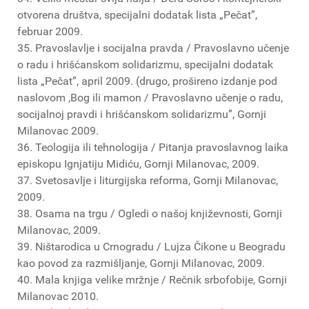
otvorena društva, specijalni dodatak lista „Pečat”,
februar 2009.
35. Pravoslavlje i socijalna pravda / Pravoslavno učenje
o radu i hrišćanskom solidarizmu, specijalni dodatak
lista „Pečat”, april 2009. (drugo, prošireno izdanje pod
naslovom ,Bog ili mamon / Pravoslavno učenje o radu,
socijalnoj pravdi i hrišćanskom solidarizmu”, Gornji
Milanovac 2009.
36. Teologija ili tehnologija / Pitanja pravoslavnog laika
episkopu Ignjatiju Midiću, Gornji Milanovac, 2009.
37. Svetosavlje i liturgijska reforma, Gornji Milanovac,
2009.
38. Osama na trgu / Ogledi o našoj književnosti, Gornji
Milanovac, 2009.
39. Ništarodica u Crnogradu / Lujza Čikone u Beogradu
kao povod za razmišljanje, Gornji Milanovac, 2009.
40. Mala knjiga velike mržnje / Rečnik srbofobije, Gornji
Milanovac 2010.