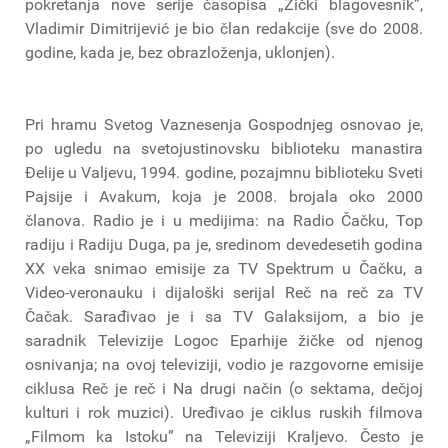
pokretanja nove serije časopisa „Žički blagovesnik”,
Vladimir Dimitrijević je bio član redakcije (sve do 2008.
godine, kada je, bez obrazloženja, uklonjen).
Pri hramu Svetog Vaznesenja Gospodnjeg osnovao je,
po ugledu na svetojustinovsku biblioteku manastira
Đelije u Valjevu, 1994. godine, pozajmnu biblioteku Sveti
Pajsije i Avakum, koja je 2008. brojala oko 2000
članova. Radio je i u medijima: na Radio Čačku, Top
radiju i Radiju Duga, pa je, sredinom devedesetih godina
XX veka snimao emisije za TV Spektrum u Čačku, a
Video-veronauku i dijaloški serijal Reč na reč za TV
Čačak. Sarađivao je i sa TV Galaksijom, a bio je
saradnik Televizije Logoc Eparhije žičke od njenog
osnivanja; na ovoj televiziji, vodio je razgovorne emisije
ciklusa Reč je reč i Na drugi način (o sektama, dečjoj
kulturi i rok muzici). Uređivao je ciklus ruskih filmova
„Filmom ka Istoku” na Televiziji Kraljevo. Često je