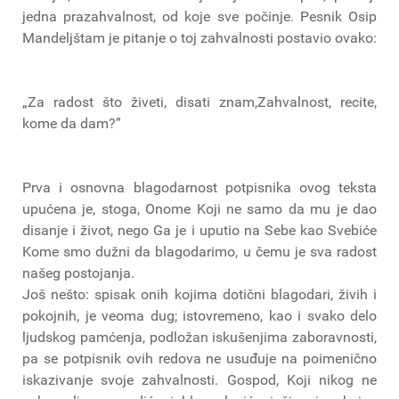
jedna prazahvalnost, od koje sve počinje. Pesnik Osip
Mandeljštam je pitanje o toj zahvalnosti postavio ovako:
„Za radost što živeti, disati znam,Zahvalnost, recite,
kome da dam?”
Prva i osnovna blagodarnost potpisnika ovog teksta
upućena je, stoga, Onome Koji ne samo da mu je dao
disanje i život, nego Ga je i uputio na Sebe kao Svebiće
Kome smo dužni da blagodarimo, u čemu je sva radost
našeg postojanja.
Još nešto: spisak onih kojima dotični blagodari, živih i
pokojnih, je veoma dug; istovremeno, kao i svako delo
ljudskog pamćenja, podložan iskušenjima zaboravnosti,
pa se potpisnik ovih redova ne usuđuje na poimenično
iskazivanje svoje zahvalnosti. Gospod, Koji nikog ne