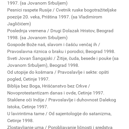
1997. (sa Jovanom Srbuljem)
Pesnici raspete Rusije / Cvetnik ruske bogotražiteljske
poezije 20. veka, Priština 1997. (sa Vladimirom
Jagličićem)
Poslednja vremena / Drugi Dolazak Hristov, Beograd
1998. (sa Jovanom Srbuljem)
Gospode Bože naš, slavom i čašću venčaj ih /
Pravoslavna riznica o braku i porodici, Beograd 1998.
Sveti Jovan Šangajski / Žitije, čuda, besede i pouke (sa
Jovanom Srbuljem), Beograd 1998.
Od utopije do košmara / Pravoslavlje i sekte: opšti
pogled, Cetinje 1997.
Biblija bez Boga, Hrišćanstvo bez Crkve /
Novoprotestantizam danas i ovde, Cetinje 1997.
Staklene oči Indije / Pravoslavlje i duhovnost Dalekog
Istoka, Cetinje 1997.
U lavirintima tame / Od sajentologije do satanizma,
Cetinje 1998.
Zlostavljanje uma / Porobljavanje ličnosti i sredstva