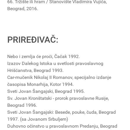
66. Tržište ili hram / Stanovište Vladimira Vujića,
Beograd, 2016.
PRIREĐIVAČ:
Nebo i zemlja će proći, Čačak 1992.
Izazov Dalekog Istoka u svetlosti pravoslavnog
Hrišćanstva, Beograd 1993.
Car-mučenik Nikolaj II Romanov, specijalno izdanje
časopisa Monarhija, Kotor 1994.
Sveti Jovan Šangajski, Beograd 1995.
Sv. Jovan Kronštatski - prorok pravoslavne Rusije,
Beograd 1996.
Sveti Jovan Šangajski: Besede, pouke, čuda, Beograd
1997. (sa Jovanom Srbuljem)
Duhovno očinstvo u pravoslavnom Predanju, Beograd