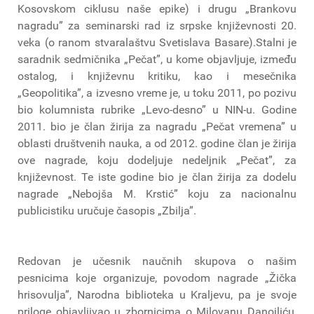
Kosovskom ciklusu naše epike) i drugu „Brankovu
nagradu” za seminarski rad iz srpske književnosti 20.
veka (o ranom stvaralaštvu Svetislava Basare).Stalni je
saradnik sedmičnika „Pečat”, u kome objavljuje, između
ostalog, i književnu kritiku, kao i mesečnika
„Geopolitika”, a izvesno vreme je, u toku 2011, po pozivu
bio kolumnista rubrike „Levo-desno” u NIN-u. Godine
2011. bio je član žirija za nagradu „Pečat vremena” u
oblasti društvenih nauka, a od 2012. godine član je žirija
ove nagrade, koju dodeljuje nedeljnik „Pečat”, za
književnost. Te iste godine bio je član žirija za dodelu
nagrade „Nebojša M. Krstić” koju za nacionalnu
publicistiku uručuje časopis „Zbilja”.
Redovan je učesnik naučnih skupova o našim
pesnicima koje organizuje, povodom nagrade „Žička
hrisovulja”, Narodna biblioteka u Kraljevu, pa je svoje
priloge objavljivao u zbornicima o Milovanu Danojliću,