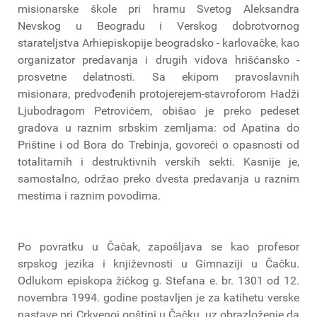
misionarske škole pri hramu Svetog Aleksandra
Nevskog u Beogradu i Verskog dobrotvornog
starateljstva Arhiepiskopije beogradsko - karlovačke, kao
organizator predavanja i drugih vidova hrišćansko -
prosvetne delatnosti. Sa ekipom pravoslavnih
misionara, predvođenih protojerejem-stavroforom Hadži
Ljubodragom Petrovićem, obišao je preko pedeset
gradova u raznim srbskim zemljama: od Apatina do
Prištine i od Bora do Trebinja, govoreći o opasnosti od
totalitarnih i destruktivnih verskih sekti. Kasnije je,
samostalno, održao preko dvesta predavanja u raznim
mestima i raznim povodima.
Po povratku u Čačak, zapošljava se kao profesor
srpskog jezika i književnosti u Gimnaziji u Čačku.
Odlukom episkopa žičkog g. Stefana e. br. 1301 od 12.
novembra 1994. godine postavljen je za katihetu verske
nastave pri Crkvenoj opštini u Čačku, uz obrazloženje da