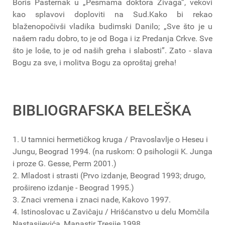
Boris Pasternak u „Pesmama doktora Živaga”, vekovi
kao splavovi doploviti na Sud.Kako bi rekao
blaženopočivši vladika budimski Danilo; „Sve što je u
našem radu dobro, to je od Boga i iz Predanja Crkve. Sve
što je loše, to je od naših greha i slabosti”. Zato - slava
Bogu za sve, i molitva Bogu za oproštaj greha!
BIBLIOGRAFSKA BELEŠKA
1. U tamnici hermetičkog kruga / Pravoslavlje o Heseu i
Jungu, Beograd 1994. (na ruskom: O psihologii K. Junga
i proze G. Gesse, Perm 2001.)
2. Mladost i strasti (Prvo izdanje, Beograd 1993; drugo,
prošireno izdanje - Beograd 1995.)
3. Znaci vremena i znaci nade, Kakovo 1997.
4. Istinoslovac u Zavičaju / Hrišćanstvo u delu Momčila
Nastasijevića, Manastir Tresije 1998.