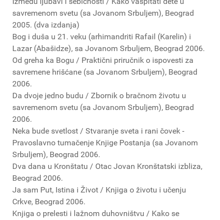
Između ljubavi i sebičnosti / Kako vaspitati dete u
savremenom svetu (sa Jovanom Srbuljem), Beograd
2005. (dva izdanja)
Bog i duša u 21. veku (arhimandriti Rafail (Karelin) i
Lazar (Abašidze), sa Jovanom Srbuljem, Beograd 2006.
Od greha ka Bogu / Praktični priručnik o ispovesti za
savremene hrišćane (sa Jovanom Srbuljem), Beograd
2006.
Da dvoje jedno budu / Zbornik o bračnom životu u
savremenom svetu (sa Jovanom Srbuljem), Beograd
2006.
Neka bude svetlost / Stvaranje sveta i rani čovek -
Pravoslavno tumačenje Knjige Postanja (sa Jovanom
Srbuljem), Beograd 2006.
Dva dana u Kronštatu / Otac Jovan Kronštatski izbliza,
Beograd 2006.
Ja sam Put, Istina i Život / Knjiga o životu i učenju
Crkve, Beograd 2006.
Knjiga o prelesti i lažnom duhovništvu / Kako se