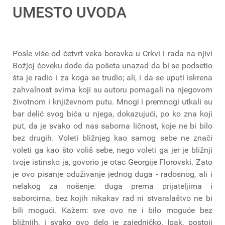
UMESTO UVODA
Posle više od četvrt veka boravka u Crkvi i rada na njivi
Božjoj čoveku dođe da pošeta unazad da bi se podsetio
šta je radio i za koga se trudio; ali, i da se uputi iskrena
zahvalnost svima koji su autoru pomagali na njegovom
životnom i književnom putu. Mnogi i premnogi utkali su
bar delić svog bića u njega, dokazujući, po ko zna koji
put, da je svako od nas saborna ličnost, koje ne bi bilo
bez drugih. Voleti bližnjeg kao samog sebe ne znači
voleti ga kao što voliš sebe, nego voleti ga jer je bližnji
tvoje istinsko ja, govorio je otac Georgije Florovski. Zato
je ovo pisanje oduživanje jednog duga - radosnog, ali i
nelakog za nošenje: duga prema prijateljima i
saborcima, bez kojih nikakav rad ni stvaralaštvo ne bi
bili mogući. Kažem: sve ovo ne i bilo moguće bez
bližnjih, i svako ovo delo je zajedničko. Ipak, postoji