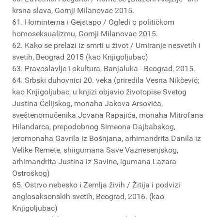
krsna slava, Gornji Milanovac 2015.
61. Hominterna i Gejstapo / Ogledi o političkom
homoseksualizmu, Gornji Milanovac 2015.
62. Kako se prelazi iz smrti u život / Umiranje nesvetih i
svetih, Beograd 2015 (kao Knjigoljubac)
63. Pravoslavlje i okultura, Banjaluka - Beograd, 2015.
64. Srbski duhovnici 20. veka (priredila Vesna Nikčević;
kao Knjigoljubac, u knjizi objavio životopise Svetog
Justina Ćelijskog, monaha Jakova Arsovića,
sveštenomučenika Jovana Rapajića, monaha Mitrofana
Hilandarca, prepodobnog Simeona Dajbabskog,
jeromonaha Gavrila iz Bošnjana, arhimandrita Danila iz
Velike Remete, shiigumana Save Vaznesenjskog,
arhimandrita Justina iz Savine, igumana Lazara
Ostroškog)
65. Ostrvo nebesko i Zemlja živih / Žitija i podvizi
anglosaksonskih svetih, Beograd, 2016. (kao
Knjigoljubac)