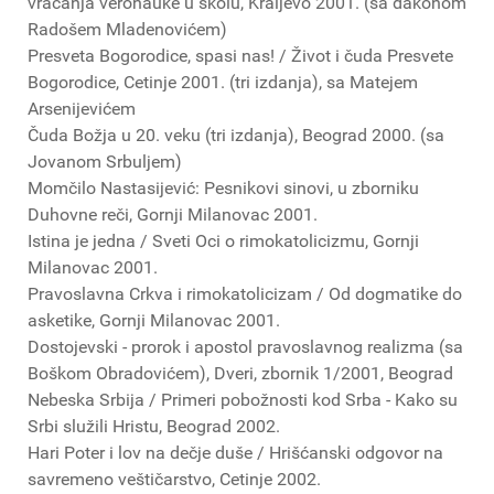
vraćanja veronauke u školu, Kraljevo 2001. (sa đakonom
Radošem Mladenovićem)
Presveta Bogorodice, spasi nas! / Život i čuda Presvete
Bogorodice, Cetinje 2001. (tri izdanja), sa Matejem
Arsenijevićem
Čuda Božja u 20. veku (tri izdanja), Beograd 2000. (sa
Jovanom Srbuljem)
Momčilo Nastasijević: Pesnikovi sinovi, u zborniku
Duhovne reči, Gornji Milanovac 2001.
Istina je jedna / Sveti Oci o rimokatolicizmu, Gornji
Milanovac 2001.
Pravoslavna Crkva i rimokatolicizam / Od dogmatike do
asketike, Gornji Milanovac 2001.
Dostojevski - prorok i apostol pravoslavnog realizma (sa
Boškom Obradovićem), Dveri, zbornik 1/2001, Beograd
Nebeska Srbija / Primeri pobožnosti kod Srba - Kako su
Srbi služili Hristu, Beograd 2002.
Hari Poter i lov na dečje duše / Hrišćanski odgovor na
savremeno veštičarstvo, Cetinje 2002.