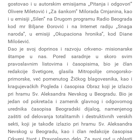
gostovao i u autorskim emisijama „Pitanja i odgovori”
Olivere Miletović i „Za šankom” Milorada Crnjanina, kao
i u emisiji „Silen” na Drugom programu Radio Beograda
kod mr Biljane Đorović i na Internet radiju „Snaga
naroda”, u emisiji „Okupaciona hronika”, kod Diane
Milošević.
Dao je svoj doprinos i razvoju crkveno- misionarske
štampe u nas. Pored saradnje u skoro svim
pravoslavnim listovima i časopisima, bio je član
redakcije Svetigore, glasila Mitropolije crnogorsko-
primorske, već pomenutog Žičkog blagovesnika, kao i
kragujevačkih Pogleda i časopisa Obraz koji je izlazio
pri hramu Sv. Aleksandra Nevskog u Beogradu. Bio je
jedan od pokretača i zamenik glavnog i odgovornog
urednika časopisa Beogradski dijalog, namenjenog
zaštiti od delovanja totalitarnih i destruktivnih verskih
sekti, koji je takođe izlazio pri hramu Sv. Aleksandra
Nevskog u Beogradu, kao i član redakcije časopisa
Crkveni život i Pravoslavno delo. Za svoj rad u oblasti