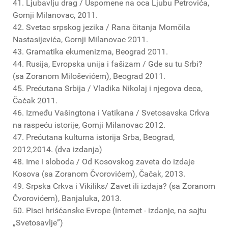
41. Ljubavlju drag / Uspomene na oca Ljubu Petrovića,
Gornji Milanovac, 2011.
42. Svetac srpskog jezika / Rana čitanja Momčila
Nastasijevića, Gornji Milanovac 2011.
43. Gramatika ekumenizma, Beograd 2011.
44. Rusija, Evropska unija i fašizam / Gde su tu Srbi?
(sa Zoranom Miloševićem), Beograd 2011.
45. Prećutana Srbija / Vladika Nikolaj i njegova deca,
Čačak 2011.
46. Između Vašingtona i Vatikana / Svetosavska Crkva
na raspeću istorije, Gornji Milanovac 2012.
47. Prećutana kulturna istorija Srba, Beograd,
2012,2014. (dva izdanja)
48. Ime i sloboda / Od Kosovskog zaveta do izdaje
Kosova (sa Zoranom Čvorovićem), Čačak, 2013.
49. Srpska Crkva i Vikiliks/ Zavet ili izdaja? (sa Zoranom
Čvorovićem), Banjaluka, 2013.
50. Pisci hrišćanske Evrope (internet - izdanje, na sajtu
„Svetosavlje”)