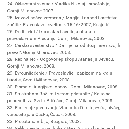
24. Oklevetani svetac / Vladika Nikolaj i srbofobija,
Gornji Milanovac 2007.
25. Izazovi našeg vremena / Magijski napad i sredstva
zaštite, Pravoslavni svetionik 15-16/2007, Kosjerić.
26. Dođi i vidi / Ikonostas i svetinja oltara u
pravoslavnom Predanju, Gornji Milanovac, 2008.
27. Carsko sveštenstvo / Da li je narod Božji lišen svojih
prava?, Gornji Milanovac, 2008.
28. Reč na reč / Odgovor episkopu Atanasiju Jevtiću,
Gornji Milanovac, 2008.
29. Evrounijaćenje / Pravoslavlje i papizam na kraju
istorije, Gornji Milanovac, 2008.
30. Pisma o liturgijskoj obnovi, Gornji Milanovac, 2008.
31. Sa strahom Božjim i verom pristupite / Kako se
pripremiti za Sveto Pričešće, Gornji Milanovac, 2008.
32. Poslednje predavanje Vladimira Dimitrijevića, bivšeg
veroučitelja u Čačku, Čačak, 2008.
33. Prećutana Srbija, Beograd, 2008.
34. Veliki meštar sviju hulja / Đerđ Soroš i kontejnerski