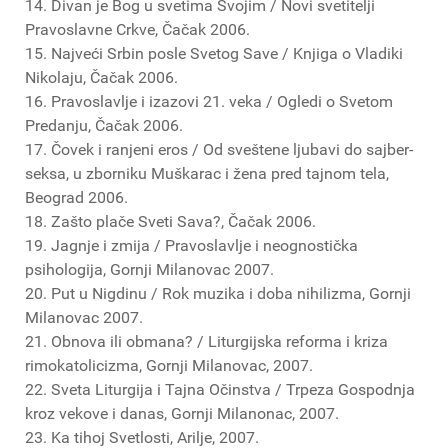
14. Divan je Bog u svetima Svojim / Novi svetitelji
Pravoslavne Crkve, Čačak 2006.
15. Najveći Srbin posle Svetog Save / Knjiga o Vladiki
Nikolaju, Čačak 2006.
16. Pravoslavlje i izazovi 21. veka / Ogledi o Svetom
Predanju, Čačak 2006.
17. Čovek i ranjeni eros / Od sveštene ljubavi do sajber-
seksa, u zborniku Muškarac i žena pred tajnom tela,
Beograd 2006.
18. Zašto plače Sveti Sava?, Čačak 2006.
19. Jagnje i zmija / Pravoslavlje i neognostička
psihologija, Gornji Milanovac 2007.
20. Put u Nigdinu / Rok muzika i doba nihilizma, Gornji
Milanovac 2007.
21. Obnova ili obmana? / Liturgijska reforma i kriza
rimokatolicizma, Gornji Milanovac, 2007.
22. Sveta Liturgija i Tajna Očinstva / Trpeza Gospodnja
kroz vekove i danas, Gornji Milanonac, 2007.
23. Ka tihoj Svetlosti, Arilje, 2007.