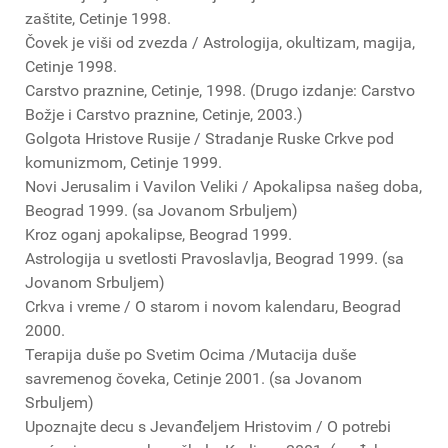
zaštite, Cetinje 1998.
Čovek je viši od zvezda / Astrologija, okultizam, magija,
Cetinje 1998.
Carstvo praznine, Cetinje, 1998. (Drugo izdanje: Carstvo
Božje i Carstvo praznine, Cetinje, 2003.)
Golgota Hristove Rusije / Stradanje Ruske Crkve pod
komunizmom, Cetinje 1999.
Novi Jerusalim i Vavilon Veliki / Apokalipsa našeg doba,
Beograd 1999. (sa Jovanom Srbuljem)
Kroz oganj apokalipse, Beograd 1999.
Astrologija u svetlosti Pravoslavlja, Beograd 1999. (sa
Jovanom Srbuljem)
Crkva i vreme / O starom i novom kalendaru, Beograd
2000.
Terapija duše po Svetim Ocima /Mutacija duše
savremenog čoveka, Cetinje 2001. (sa Jovanom
Srbuljem)
Upoznajte decu s Jevanđeljem Hristovim / O potrebi