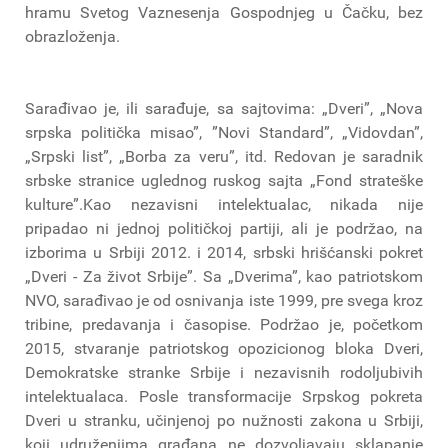
hramu Svetog Vaznesenja Gospodnjeg u Čačku, bez
obrazloženja.
Sarađivao je, ili sarađuje, sa sajtovima: „Dveri”, „Nova
srpska politička misao”, ”Novi Standard”, „Vidovdan”,
„Srpski list”, „Borba za veru”, itd. Redovan je saradnik
srbske stranice uglednog ruskog sajta „Fond strateške
kulture”.Kao nezavisni intelektualac, nikada nije
pripadao ni jednoj političkoj partiji, ali je podržao, na
izborima u Srbiji 2012. i 2014, srbski hrišćanski pokret
„Dveri - Za život Srbije”. Sa „Dverima”, kao patriotskom
NVO, sarađivao je od osnivanja iste 1999, pre svega kroz
tribine, predavanja i časopise. Podržao je, početkom
2015, stvaranje patriotskog opozicionog bloka Dveri,
Demokratske stranke Srbije i nezavisnih rodoljubivih
intelektualaca. Posle transformacije Srpskog pokreta
Dveri u stranku, učinjenoj po nužnosti zakona u Srbiji,
koji udruženjima građana ne dozvoljavaju sklapanje