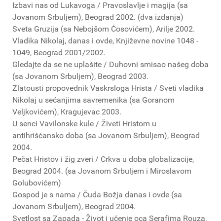
Izbavi nas od Lukavoga / Pravoslavlje i magija (sa
Jovanom Srbuljem), Beograd 2002. (dva izdanja)
Sveta Gruzija (sa Nebojšom Ćosovićem), Arilje 2002.
Vladika Nikolaj, danas i ovde, Književne novine 1048 -
1049, Beograd 2001/2002.
Gledajte da se ne uplašite / Duhovni smisao našeg doba
(sa Jovanom Srbuljem), Beograd 2003.
Zlatousti propovednik Vaskrsloga Hrista / Sveti vladika
Nikolaj u sećanjima savremenika (sa Goranom
Veljkovićem), Kragujevac 2003.
U senci Vavilonske kule / Živeti Hristom u
antihrišćansko doba (sa Jovanom Srbuljem), Beograd
2004.
Pečat Hristov i žig zveri / Crkva u doba globalizacije,
Beograd 2004. (sa Jovanom Srbuljem i Miroslavom
Golubovićem)
Gospod je s nama / Čuda Božja danas i ovde (sa
Jovanom Srbuljem), Beograd 2004.
Svetlost sa Zapada - Život i učenje oca Serafima Rouza,