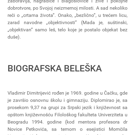
zaboravlja, nagradiće i blagosloviće i žive i pokojne
dobrotvore, po Svojoj neizmernoj milosti. A sad nekoliko
reči o „crtama života”. Onako, „bezlično”, u trećem licu,
zarad navodne „objektivnosti” (Mada je, suštinski,
„objektivan” samo leš, telo koje je postalo objekat bez
duše).
BIOGRAFSKA BELEŠKA
Vladimir Dimitrijević rođen je 1969. godine u Čačku, gde
je završio osnovnu školu i gimnaziju. Diplomirao je, sa
prosekom 9,37 na grupi za Srpski jezik i književnost sa
opštom književnošću Filološkog fakulteta Univerziteta u
Beogradu 1994. godine (kod mentora profesora dr
Novice Petkovića, sa temom o esejistici Momčila