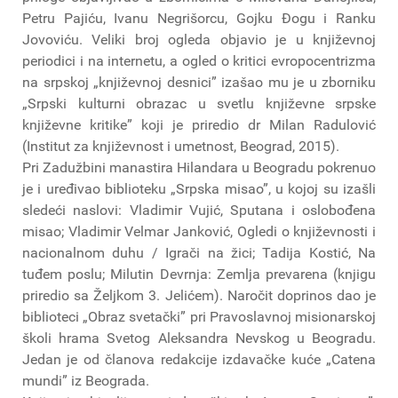
Petru Pajiću, Ivanu Negrišorcu, Gojku Đogu i Ranku
Jovoviću. Veliki broj ogleda objavio je u književnoj
periodici i na internetu, a ogled o kritici evropocentrizma
na srpskoj „književnoj desnici” izašao mu je u zborniku
„Srpski kulturni obrazac u svetlu književne srpske
književne kritike” koji je priredio dr Milan Radulović
(Institut za književnost i umetnost, Beograd, 2015).
Pri Zadužbini manastira Hilandara u Beogradu pokrenuo
je i uređivao biblioteku „Srpska misao”, u kojoj su izašli
sledeći naslovi: Vladimir Vujić, Sputana i oslobođena
misao; Vladimir Velmar Janković, Ogledi o književnosti i
nacionalnom duhu / Igrači na žici; Tadija Kostić, Na
tuđem poslu; Milutin Devrnja: Zemlja prevarena (knjigu
priredio sa Željkom 3. Jelićem). Naročit doprinos dao je
biblioteci „Obraz svetački” pri Pravoslavnoj misionarskoj
školi hrama Svetog Aleksandra Nevskog u Beogradu.
Jedan je od članova redakcije izdavačke kuće „Catena
mundi” iz Beograda.