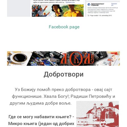
Facebook page
Добротвори
Уз Божију помоћ преко добротвора - овај сајт
функционише. Хвала Богу!; Радиши Петровићу и
другим људима добре воље.
Где се могу набавити књиге? -
Микро књига (један од добрих