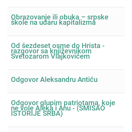
Obrazovanje ili obuka – srpske
škole na udaru kapitalizma
Od šezdeset osme do Hrista -
razgovor sa književnikom
Svetozarom Vlajkovićem
Odgovor Aleksandru Antiću
Odgovor glupim patriotama, koje
ne vole Aleka i Anu - (SMISAO
ISTORIJE SRBA)