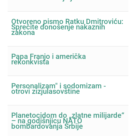
Otvoreno pismo Ratku Dmitroviću:
Sprečite donošenje nakaznih
zakona
Papa Franjo i američka
rekonkvista
Personalizam" i sodomizam -
otrovi zizjulasovštine
Planetocidom do „zlatne milijarde“
– na godišnjicu NATO
bombardovanja Srbije