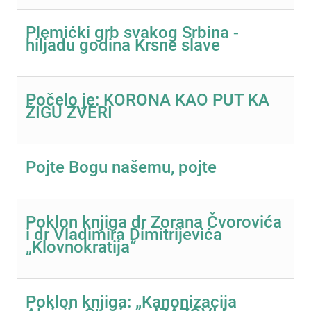
Plemićki grb svakog Srbina -
hiljadu godina Krsne slave
Počelo je: KORONA KAO PUT KA
ŽIGU ZVERI
Pojte Bogu našemu, pojte
Poklon knjiga dr Zorana Čvorovića
i dr Vladimira Dimitrijevića
„Klovnokratija“
Poklon knjiga: „Kanonizacija