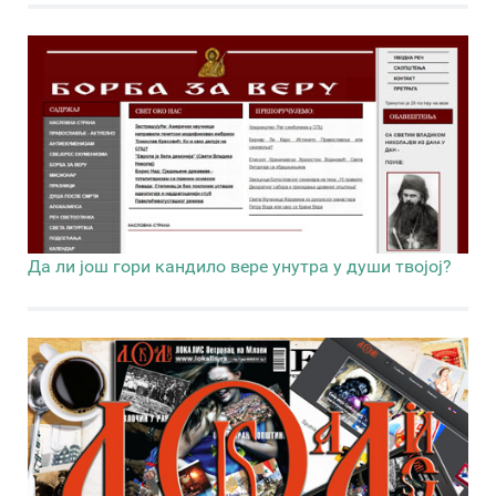
Да ли још гори кандило вере унутра у души твојој?