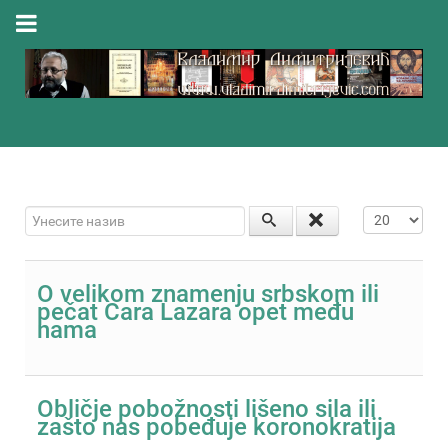
Унесите назив
Приказ #
O velikom znamenju srbskom ili
pečat Cara Lazara opet među
nama
Obličje pobožnosti lišeno sila ili
zašto nas pobeđuje koronokratija