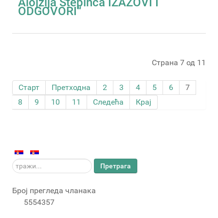
Alojzija Stepinca IZAZOVI I
ODGOVORI“
Страна 7 од 11
Старт
Претходна
2
3
4
5
6
7
8
9
10
11
Следећа
Крај
тражи...
Претрага
Број прегледа чланака
5554357