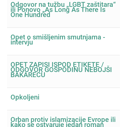
Odgovor na tužbu „LGBT zaštitara“
ili Ponovo „Аs Long As There Is
One Hundred
Opet o smišljenim smutnjama -
intervju
OPET ZAPISI ISPOD ETIKETE /
ODGOVOR GOSPODINU NEBOJŠI
BAKARECU
Opkoljeni
Orban protiv islamizacije Evrope ili
kako se ostvaruje jedan roman