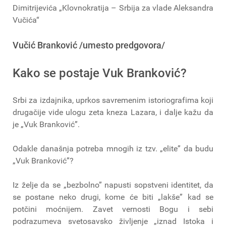
Dimitrijevića „Klovnokratija – Srbija za vlade Aleksandra
Vučića“
Vučić Branković /umesto predgovora/
Kako se postaje Vuk Branković?
Srbi za izdajnika, uprkos savremenim istoriografima koji
drugačije vide ulogu zeta kneza Lazara, i dalje kažu da
je „Vuk Branković”.
Odakle današnja potreba mnogih iz tzv. „elite” da budu
„Vuk Branković”?
Iz želje da se „bezbolno” napusti sopstveni identitet, da
se postane neko drugi, kome će biti „lakše” kad se
potčini moćnijem. Zavet vernosti Bogu i sebi
podrazumeva svetosavsko življenje „iznad Istoka i