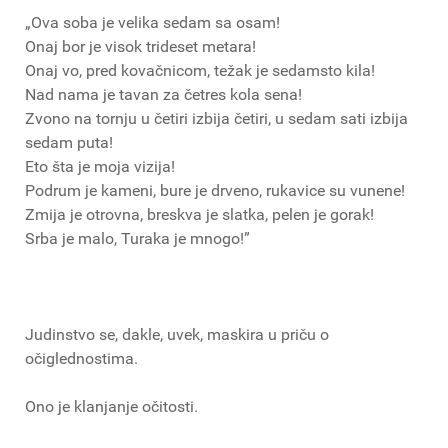
„Ova soba je velika sedam sa osam!
Onaj bor je visok trideset metara!
Onaj vo, pred kovačnicom, težak je sedamsto kila!
Nad nama je tavan za četres kola sena!
Zvono na tornju u četiri izbija četiri, u sedam sati izbija
sedam puta!
Eto šta je moja vizija!
Podrum je kameni, bure je drveno, rukavice su vunene!
Zmija je otrovna, breskva je slatka, pelen je gorak!
Srba je malo, Turaka je mnogo!”
Judinstvo se, dakle, uvek, maskira u priču o
očiglednostima.
Ono je klanjanje očitosti.