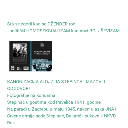
Šta se zgodi kad se DŽENDER rodi
- politički HOMOSEKSUALIZAM kao novi BOLJŠEVIZAM
КANONIZACIJA ALOJZIJA STEPINCA - IZAZOVI I
ODGOVORI
Fotografije na koricama:
Stepinac u gostima kod Pavelića 1941. godine,
Na paradi u Zagrebu u maju 1945, nakon ulaska JNA i
Crvene armije sede Stepinac, Bakarić i pukovnik NKVD
Rak
.