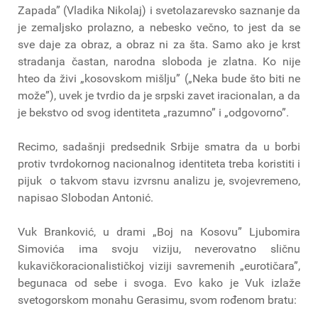
Zapada” (Vladika Nikolaj) i svetolazarevsko saznanje da
je zemaljsko prolazno, a nebesko večno, to jest da se
sve daje za obraz, a obraz ni za šta. Samo ako je krst
stradanja častan, narodna sloboda je zlatna. Ko nije
hteo da živi „kosovskom mišlju” („Neka bude što biti ne
može”), uvek je tvrdio da je srpski zavet iracionalan, a da
je bekstvo od svog identiteta „razumno” i „odgovorno”.
Recimo, sadašnji predsednik Srbije smatra da u borbi
protiv tvrdokornog nacionalnog identiteta treba koristiti i
pijuk ­ o takvom stavu izvrsnu analizu je, svojevremeno,
napisao Slobodan Antonić.
Vuk Branković, u drami „Boj na Kosovu” Ljubomira
Simovića ima svoju viziju, neverovatno sličnu
kukavičko­racionalističkoj viziji savremenih „eurotičara”,
begunaca od sebe i svoga. Evo kako je Vuk izlaže
svetogorskom monahu Gerasimu, svom rođenom bratu: