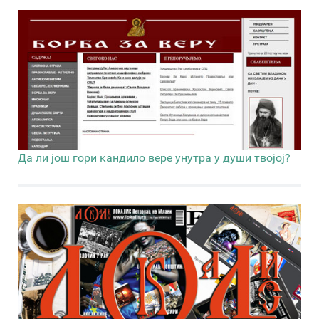
Да ли још гори кандило вере унутра у души твојој?