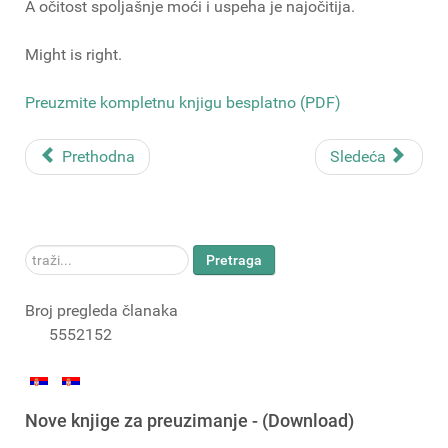
A očitost spoljašnje moći i uspeha je najočitija.
Might is right.
Preuzmite kompletnu knjigu besplatno (PDF)
Prethodna
Sledeća
traži...
Pretraga
Broj pregleda članaka
5552152
Nove knjige za preuzimanje - (Download)