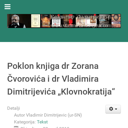
Poklon knjiga dr Zorana
Čvorovića i dr Vladimira
Dimitrijevića „Klovnokratija“
Detalji
Autor
Vladimir Dimitrijevic (ur-SN)
Kategorija:
Tekst