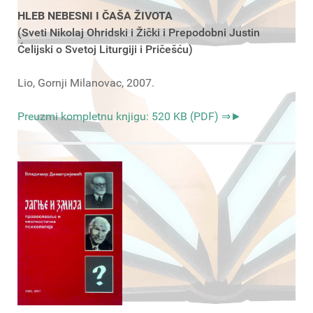
HLEB NEBESNI I ČAŠA ŽIVOTA
(Sveti Nikolaj Ohridski i Žički i Prepodobni Justin
Ćelijski o Svetoj Liturgiji i Pričešću)
Lio, Gornji Milanovac, 2007.
Preuzmi kompletnu knjigu: 520 KB (PDF) ⇒►