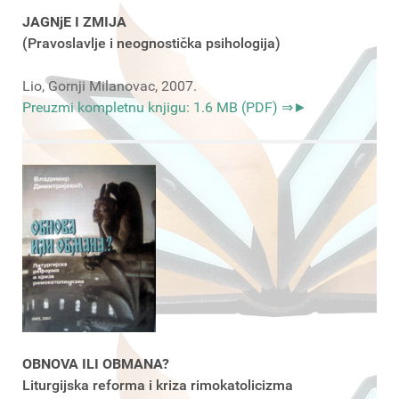
JAGNjE I ZMIJA
(Pravoslavlje i neognostička psihologija)
Lio, Gornji Milanovac, 2007.
Preuzmi kompletnu knjigu: 1.6 MB (PDF) ⇒►
OBNOVA ILI OBMANA?
Liturgijska reforma i kriza rimokatolicizma