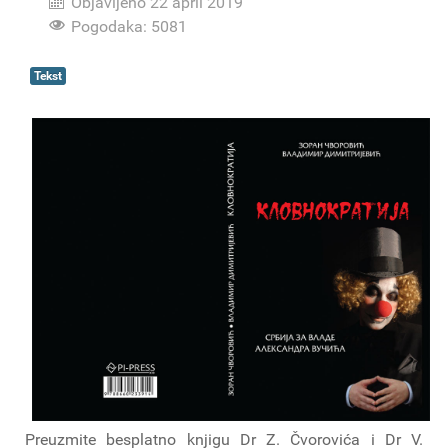
Objavljeno 22 april 2019
Pogodaka: 5081
Tekst
Preuzmite besplatno knjigu Dr Z. Čvorovića i Dr V.