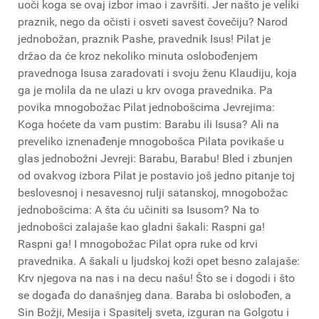
uoči koga se ovaj izbor imao i završiti. Jer našto je veliki
praznik, nego da očisti i osveti savest čovečiju? Narod
jednobožan, praznik Pashe, pravednik Isus! Pilat je
držao da će kroz nekoliko minuta oslobođenjem
pravednoga Isusa zaradovati i svoju ženu Klaudiju, koja
ga je molila da ne ulazi u krv ovoga pravednika. Pa
povika mnogobožac Pilat jednobošcima Jevrejima:
Koga hoćete da vam pustim: Barabu ili Isusa? Ali na
preveliko iznenađenje mnogobošca Pilata povikaše u
glas jednobožni Jevreji: Barabu, Barabu! Bled i zbunjen
od ovakvog izbora Pilat je postavio još jedno pitanje toj
beslovesnoj i nesavesnoj rulji satanskoj, mnogobožac
jednobošcima: A šta ću učiniti sa Isusom? Na to
jednobošci zalajaše kao gladni šakali: Raspni ga!
Raspni ga! I mnogobožac Pilat opra ruke od krvi
pravednika. A šakali u ljudskoj koži opet besno zalajaše:
Krv njegova na nas i na decu našu! Što se i dogodi i što
se događa do današnjeg dana. Baraba bi oslobođen, a
Sin Božji, Mesija i Spasitelj sveta, izguran na Golgotu i