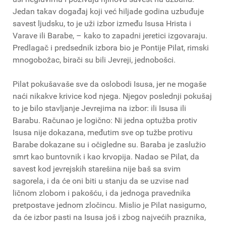
Jedan takav događaj koji već hiljade godina uzbuđuje
savest ljudsku, to je uži izbor između Isusa Hrista i
Varave ili Barabe, – kako to zapadni jeretici izgovaraju.
Predlagač i predsednik izbora bio je Pontije Pilat, rimski
mnogobožac, birači su bili Jevreji, jednobošci.
Pilat pokušavaše sve da oslobodi Isusa, jer ne mogaše
naći nikakve krivice kod njega. Njegov poslednji pokušaj
to je bilo stavljanje Jevrejima na izbor: ili Isusa ili
Barabu. Računao je logično: Ni jedna optužba protiv
Isusa nije dokazana, međutim sve op tužbe protivu
Barabe dokazane su i očigledne su. Baraba je zaslužio
smrt kao buntovnik i kao krvopija. Nadao se Pilat, da
savest kod jevrejskih starešina nije baš sa svim
sagorela, i da će oni biti u stanju da se uzvise nad
ličnom zlobom i pakošću, i da jednoga pravednika
pretpostave jednom zločincu. Mislio je Pilat nasigurno,
da će izbor pasti na Isusa još i zbog najvećih praznika,