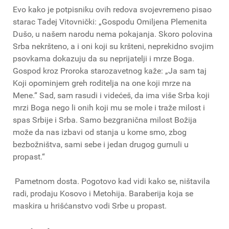
Evo kako je potpisniku ovih redova svojevremeno pisao
starac Tadej Vitovnički: „Gospodu Omiljena Plemenita
Dušo, u našem narodu nema pokajanja. Skoro polovina
Srba nekršteno, a i oni koji su kršteni, neprekidno svojim
psovkama dokazuju da su neprijatelji i mrze Boga.
Gospod kroz Proroka starozavetnog kaže: „Ja sam taj
Koji opominjem greh roditelja na one koji mrze na
Mene.“ Sad, sam rasudi i videćeš, da ima više Srba koji
mrzi Boga nego li onih koji mu se mole i traže milost i
spas Srbije i Srba. Samo bezgranična milost Božija
može da nas izbavi od stanja u kome smo, zbog
bezbožništva, sami sebe i jedan drugog gurnuli u
propast.“
Pametnom dosta. Pogotovo kad vidi kako se, ništavila
radi, prodaju Kosovo i Metohija. Baraberija koja se
maskira u hrišćanstvo vodi Srbe u propast.