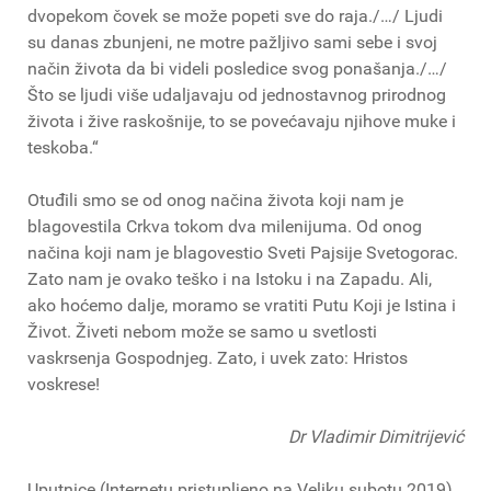
dvopekom čovek se može popeti sve do raja./…/ Ljudi
su danas zbunjeni, ne motre pažljivo sami sebe i svoj
način života da bi videli posledice svog ponašanja./…/
Što se ljudi više udaljavaju od jednostavnog prirodnog
života i žive raskošnije, to se povećavaju njihove muke i
teskoba.“
Otuđili smo se od onog načina života koji nam je
blagovestila Crkva tokom dva milenijuma. Od onog
načina koji nam je blagovestio Sveti Pajsije Svetogorac.
Zato nam je ovako teško i na Istoku i na Zapadu. Ali,
ako hoćemo dalje, moramo se vratiti Putu Koji je Istina i
Život. Živeti nebom može se samo u svetlosti
vaskrsenja Gospodnjeg. Zato, i uvek zato: Hristos
voskrese!
Dr Vladimir Dimitrijević
Uputnice (Internetu pristupljeno na Veliku subotu 2019)