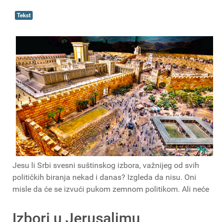
Tekst
Jesu li Srbi svesni suštinskog izbora, važnijeg od svih
političkih biranja nekad i danas? Izgleda da nisu. Oni
misle da će se izvući pukom zemnom politikom. Ali neće
Izbori u Jerusalimu