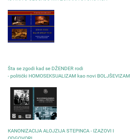
Šta se zgodi kad se DŽENDER rodi
- politički HOMOSEKSUALIZAM kao novi BOLJŠEVIZAM
КANONIZACIJA ALOJZIJA STEPINCA - IZAZOVI I
ODGOVORI