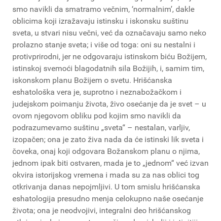
smo navikli da smatramo večnim, ‘normalnim’, dakle
oblicima koji izražavaju istinsku i iskonsku suštinu
sveta, u stvari nisu večni, već da označavaju samo neko
prolazno stanje sveta; i više od toga: oni su nestalni i
protivprirodni, jer ne odgovaraju istinskom biću Božijem,
istinskoj svemoći blagodatnih sila Božijih, i, samim tim,
iskonskom planu Božijem o svetu. Hrišćanska
eshatološka vera je, suprotno i neznabožačkom i
judejskom poimanju života, živo osećanje da je svet – u
ovom njegovom obliku pod kojim smo navikli da
podrazumevamo suštinu „sveta“ – nestalan, varljiv,
izopačen; ona je zato živa nada da će istinski lik sveta i
čoveka, onaj koji odgovara Božanskom planu o njima,
jednom ipak biti ostvaren, mada je to „jednom“ već izvan
okvira istorijskog vremena i mada su za nas oblici tog
otkrivanja danas nepojmljivi. U tom smislu hrišćanska
eshatologija presudno menja celokupno naše osećanje
života; ona je neodvojivi, integralni deo hrišćanskog