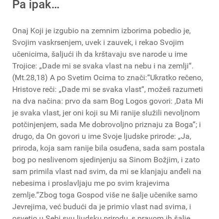
Pa ipak…
Onaj Koji je izgubio na zemnim izborima pobedio je,
Svojim vaskrsenjem, uvek i zauvek, i rekao Svojim
učenicima, šaljući ih da krštavaju sve narode u ime
Trojice: „Dade mi se svaka vlast na nebu i na zemlji“.
(Mt.28,18) A po Svetim Ocima to znači:“Ukratko rečeno,
Hristove reči: „Dade mi se svaka vlast“, možeš razumeti
na dva načina: prvo da sam Bog Logos govori: ,Data Mi
je svaka vlast, jer oni koji su Mi ranije služili nevoljnom
potčinjenjem, sada Me dobrovoljno priznaju za Boga“; i
drugo, da On govori u ime Svoje ljudske prirode: „Ja,
priroda, koja sam ranije bila osuđena, sada sam postala
bog po neslivenom sjedinjenju sa Sinom Božjim, i zato
sam primila vlast nad svim, da mi se klanjaju anđeli na
nebesima i proslavljaju me po svim krajevima
zemlje.“Zbog toga Gospod više ne šalje učenike samo
Jevrejima, već budući da je primio vlast nad svima, i
osvetio u Sebi svu ljudsku prirodu, s pravom ih šalje