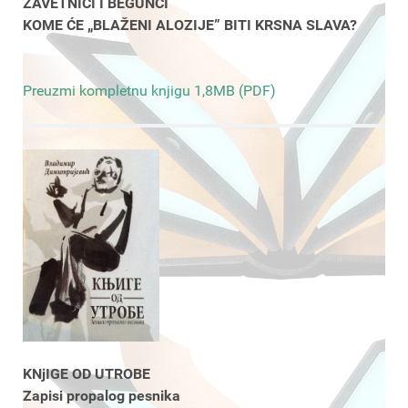
ZAVETNICI I BEGUNCI
KOME ĆE „BLAŽENI ALOZIJE” BITI KRSNA SLAVA?
Preuzmi kompletnu knjigu 1,8MB (PDF)
KNjIGE OD UTROBE
Zapisi propalog pesnika