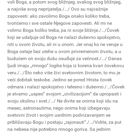
voli Boga, a potom svog bližnjeg, svakog svog bližnjeg,
a najviše svog neprijatelja./…/ Ovo su najvažnije
zapovesti: ako zavolimo Boga onako koliko treba,
tvorićemo i sve ostale Njegove zapovesti. Ali mi ne
volimo Boga koliko treba, pa ni svoje bližnje./…/Čovek
koji se udaljuje od Boga ne nalazi duševno spokojstvo,
niti u ovom životu, ali ni u onom. Jer onaj ko ne veruje u
Boga ostaje bez utehe u ovom privremenom životu, a u
budućem on svoju dušu osuđuje za večnost./…/ Danas
ljudi imaju „mnogo“ logike koja iz korena kvari čovekovu
veru./…/Što neko više živi svetovnim životom, to mu je
veći dobitak teskobe. Jedino se pored Hrista čovek
odmara i nalazi spokojstvo i telesno i duševno./…/Čovek
je stvarno „uspeo“ svojom „civilizacijom“ da upropasti i
svoju okolinu i svet./…/ Ne divite se onima koji idu na
mesec, astronautima, nego onima koji izbegavaju
svetovni život i svojim usrdnim podvizavanjem se
približavaju Bogu i postaju „rajonauti“./…/Vidite, za put
na nebesa nije potrebno mnogo goriva. Sa jednim