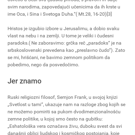
svim narodima, zapovedajući učenicima da ih krste u
ime Oca, i Sina i Svetoga Duha.“( Mt.28, 16-20)[3]
Hristos je izgubio izbore u Jerusalimu, a dobio svaku
vlast na nebu i na zemlji. U tome je veliki i čudesni
paradoks.( Ne zaboravimo: grčka reč „paradoks“ je na
srbskoslovenski prevedena kao „preslavno čudo“). Zato
se mi, hrišćani, ne bavimo zemnom politikom da
pobedimo, nego da posvedočimo.
Jer znamo
Ruski religiozni filosof, Semjon Frank, u svojoj knjizi
„Svetlost u tami“, ukazuje nam na razloge zbog kojih se
ne možemo pomiriti sa pukom dvodimenzionalnošću
zemne politike, u kojoj smo često na gubitku:
„Eshatološka vera označava živu, duboku svest da svi
današnji oblici ljudskog i kosmičkog postojanja, koje