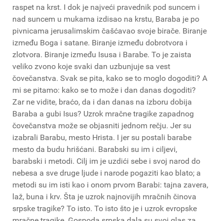
raspet na krst. I dok je najveći pravednik pod suncem i
nad suncem u mukama izdisao na krstu, Baraba je po
pivnicama jerusalimskim čašćavao svoje birače. Biranje
između Boga i satane. Biranje između dobrotvora i
zlotvora. Biranje između Isusa i Barabe. To je zaista
veliko zvono koje svaki dan uzbunjuje sa vest
čovečanstva. Svak se pita, kako se to moglo dogoditi? A
mi se pitamo: kako se to može i dan danas dogoditi?
Zar ne vidite, braćo, da i dan danas na izboru dobija
Baraba a gubi Isus? Uzrok mračne tragike zapadnog
čovečanstva može se objasniti jednom rečju. Jer su
izabrali Barabu, mesto Hrista. I jer su postali barabe
mesto da budu hrišćani. Barabski su im i ciljevi,
barabski i metodi. Cilj im je uzdići sebe i svoj narod do
nebesa a sve druge ljude i narode pogaziti kao blato; a
metodi su im isti kao i onom prvom Barabi: tajna zavera,
laž, buna i krv. Šta je uzrok najnovijih mračnih činova
srpske tragike? To isto. To isto što je i uzrok evropske
mračne tragike. Gospoda srpska dala su svoj glas za