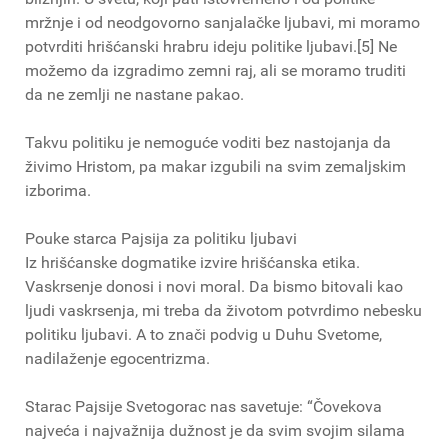
mržnje i od neodgovorno sanjalačke ljubavi, mi moramo
potvrditi hrišćanski hrabru ideju politike ljubavi.[5] Ne
možemo da izgradimo zemni raj, ali se moramo truditi
da ne zemlji ne nastane pakao.
Takvu politiku je nemoguće voditi bez nastojanja da
živimo Hristom, pa makar izgubili na svim zemaljskim
izborima.
Pouke starca Pajsija za politiku ljubavi
Iz hrišćanske dogmatike izvire hrišćanska etika.
Vaskrsenje donosi i novi moral. Da bismo bitovali kao
ljudi vaskrsenja, mi treba da životom potvrdimo nebesku
politiku ljubavi. A to znači podvig u Duhu Svetome,
nadilaženje egocentrizma.
Starac Pajsije Svetogorac nas savetuje: “Čovekova
najveća i najvažnija dužnost je da svim svojim silama