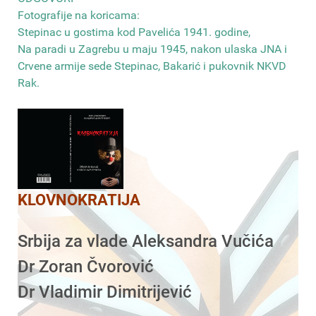
Fotografije na koricama:
Stepinac u gostima kod Pavelića 1941. godine,
Na paradi u Zagrebu u maju 1945, nakon ulaska JNA i
Crvene armije sede Stepinac, Bakarić i pukovnik NKVD
Rak
.
KLOVNOKRATIJA
Srbija za vlade Aleksandra Vučića
Dr Zoran Čvorović
Dr Vladimir Dimitrijević