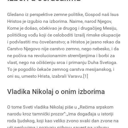
Gledano iz perspektive zemne politike, Gospod naš Isus
Hristos je izgubio na izborima. Naime, narod Njegov,
Kome je došao, očekivao je drugog i drugačijeg Mesiju,
političkog vođu koji će osloboditi Izrailj rimske okupacije
i podvlastiti mu čovečanstvo; a Hristos je jasno rekao da
Carstvo Njegovo nije carstvo zemno, nego nebesko, i da
ne počiva na revolucionarnim stremljenjima i borbi za
vlast, nego na očišćenju srca i primanju Duha Svetoga.
To je pogodilo čekače zemnog carstva mesijanskog, i
oni su, umesto Hrista, izabrali Varavu.[1]
Vladika Nikolaj o onim izborima
O tome Sveti vladika Nikolaj piše u „Rečima srpskom
narodu kroz tamnički prozor“:„Ima događaja u istoriji
roda ljudskog, koji kao veliko zvono svaki dan zvone na
uši negluvima i pozivaju njihovu savest na uzbunu.