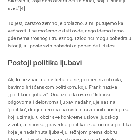
otkrivenja, koje nam otvara oči za drugi, bolji i istinitiji
svet.“[4]
To jest, carstvo zemno je prolazno, a mi putujemo ka
večnosti. I ne možemo ostati ovde, nego idemo tamo
gde nema trošnog i truležnog. I zločinci mogu pobediti u
istoriji, ali posle svih pobednika pobediće Hristos.
Postoji politika ljubavi
Ali, to ne znači da ne treba da se, po meri svojih sila,
bavimo hrišćanskom politikom, koju Frank naziva
„politikom ljubavi“. Ona izgleda ovako:“Istinski
odgovorna i delotvorna ljubav nadahnjuje nas na
‘politiku’, drugim rečima na sistem razumnih postupaka
koji uzimaju u obzir sve konkretne uslove ljudskog
života, a istinska, pravedna politika je samo ona politika
koja je nadahnuta ljubavlju, težnjom prema dobru
bližnjih. U svetu, koji pati istovremeno i od politike