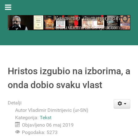
Hristos izgubio na izborima, a
onda dobio svaku vlast
Detalji
Autor
Vladimir Dimitrijevic (ur-SN)
Kategorija:
Tekst
Objavljeno 06 maj 2019
Pogodaka: 5273