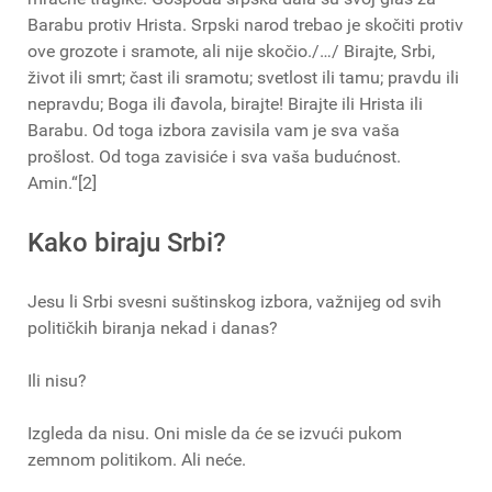
Barabu protiv Hrista. Srpski narod trebao je skočiti protiv
ove grozote i sramote, ali nije skočio./…/ Birajte, Srbi,
život ili smrt; čast ili sramotu; svetlost ili tamu; pravdu ili
nepravdu; Boga ili đavola, birajte! Birajte ili Hrista ili
Barabu. Od toga izbora zavisila vam je sva vaša
prošlost. Od toga zavisiće i sva vaša budućnost.
Amin.“[2]
Kako biraju Srbi?
Jesu li Srbi svesni suštinskog izbora, važnijeg od svih
političkih biranja nekad i danas?
Ili nisu?
Izgleda da nisu. Oni misle da će se izvući pukom
zemnom politikom. Ali neće.