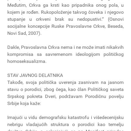
Međutim, Crkva ga krsti kao pripadnika onog pola, u
kojem je rođen. Rukopoloženje takvog čoveka i njegovo
stupanje u crkveni brak su nedopustivi.“ (Osnovi
socijalne koncepcije Ruske Pravoslavne Crkve, Beseda,
Novi Sad, 2007).
Dakle, Pravoslavna Crkva nema i ne može imati nikakvih
kompromisa sa savremenom ideologijom političkog
homoseksualizma.
STAV JAVNOG DELATNIKA
Takođe, svoja politička uverenja zasnivam na jasnom
stavu o porodici, zbog čega, kao član Političkog saveta
Srpskog pokreta Dveri, podržavam Porodičnu povelju
Srbije koja kaže:
Imajući u vidu demografsku katastrofu i višedecenijsku
nebrigu vladajućih struktura o porodici kao temelju