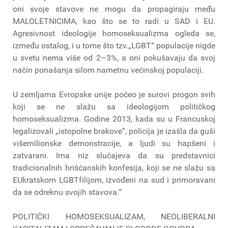
oni svoje stavove ne mogu da propagiraju među
MALOLETNICIMA, kao što se to radi u SAD i EU.
Agresivnost ideologije homoseksualizma ogleda se,
između ostalog, i u tome što tzv.„LGBT“ populacije nigde
u svetu nema više od 2–3%, a oni pokušavaju da svoj
način ponašanja silom nametnu većinskoj populaciji.
U zemljama Evropske unije počeo je surovi progon svih
koji se ne slažu sa ideologijom političkog
homoseksualizma. Godine 2013, kada su u Francuskoj
legalizovali „istopolne brakove“, policija je izašla da guši
višemilionske demonstracije, a ljudi su hapšeni i
zatvarani. Ima niz slučajeva da su predstavnici
tradicionalnih hrišćanskih konfesija, koji se ne slažu sa
EUkratskom LGBTfilijom, izvođeni na sud i primoravani
da se odreknu svojih stavova.“
POLITIČKI HOMOSEKSUALIZAM, NEOLIBERALNI