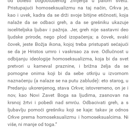
od bolesti bogootuđenog življenja u palom svetu.
Pristupajući homoseksualizmu na taj način, Crkva je,
kao i uvek, kadra da se drži svoje bitijne etičnosti, koja
nalaže da se odbaci greh, a da se grešniku ukazuje
isceliteljska ljubav i pažnja. Jer, greh nije sastavni deo
ljudske prirode, nego plod izopačenja; a čovek, svaki
čovek, jeste Božja ikona, kojoj treba pristupati sećajući
se da je Hristos umro i vaskrsao za sve. Odlučnost u
odbijanju ideologije homoseksualizma, koja bi da svet
pretvori u karneval praznine, i brižna želja da se
pomogne onima koji bi da sebe otkriju u izvornom
naznačenju (a nalaze se na putu zablude): eto starog, u
Predanju ukorenjenog, stava Crkve; istovremeno, on je i
nov, kao Novi Zavet Boga sa ljudima, zasnovan na
krsnoj žrtvi i pobedi nad smrću. Odbacivati greh, a s
ljubavlju pomoći grešniku koji se kaje: takav je odnos
Crkve prema homoseksualizmu i homoseksualcima. Ni
više, ni manje od toga.“