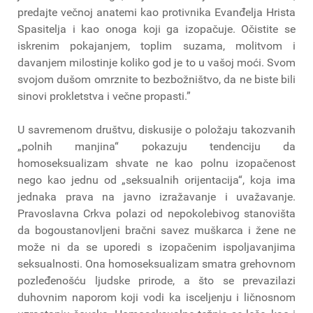
predajte večnoj anatemi kao protivnika Evanđelja Hrista
Spasitelja i kao onoga koji ga izopačuje. Očistite se
iskrenim pokajanjem, toplim suzama, molitvom i
davanjem milostinje koliko god je to u vašoj moći. Svom
svojom dušom omrznite to bezbožništvo, da ne biste bili
sinovi prokletstva i večne propasti.”
U savremenom društvu, diskusije o položaju takozvanih
„polnih manjina“ pokazuju tendenciju da
homoseksualizam shvate ne kao polnu izopačenost
nego kao jednu od „seksualnih orijentacija“, koja ima
jednaka prava na javno izražavanje i uvažavanje.
Pravoslavna Crkva polazi od nepokolebivog stanovišta
da bogoustanovljeni bračni savez muškarca i žene ne
može ni da se uporedi s izopačenim ispoljavanjima
seksualnosti. Ona homoseksualizam smatra grehovnom
pozleđenošću ljudske prirode, a što se prevazilazi
duhovnim naporom koji vodi ka isceljenju i ličnosnom