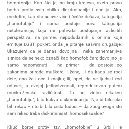
homofobije. Kao što je, na kraju krajeva, sveto pravo
borba protiv svih oblika diskriminacije i nasilja. Ako,
međutim, kao što se sve više i češće dešava, kategorija
„homofobije“ i sama postaje nova kategorija
netolerancije, koja ne prihvata postojanje različitih
perspektiva, na primer, nepodudarnih s onima koje
emituje LGBT pokret, onda je pitanje sasvim drugačije.
Ukazujem da je danas dovoljna i neka zanemarljiva
sitnica da se neko označi kao homofobičan: dovoljno je
samo napomenuti – na primer – da postoje po
zakonima prirode muškarci i žene, ili da kada se rodi
dete, ono želi oca i majku; ili, opet, da se ljudski rod
oduvek, u svojoj jedinstvenosti, reprodukovao putem
muško-ženske različitosti. Tu ne vidim nikakvu
„homofobiju“, bilo kakvu diskriminaciju. Nje bi bilo ako
bih rekao – i to bi bila čista ludost – da zbog ovoga što
sam rekao treba diskriminisati homoseksualce.“
Ključ borbe protiv tzv. „homofobije“ u Srbiji je