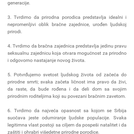
generacije.
3. Tvrdimo da prirodna porodica predstavlja idealni i
nepromenljivi oblik bračne zajednice, urođen ljudskoj
prirodi.
4. Tvrdimo da bračna zajednica predstavlja jedinu pravu
seksualnu zajednicu koja otvara mogućnost za prirodno
i odgovorno nastajanje novog života.
5. Potvrđujemo svetost ljudskog života od začeća do
prirodne smrti; svaka začeta ličnost ima pravo da živi,
da raste, da bude rođena i da deli dom sa svojim
prirodnim roditeljima koji su povezani bračnim zavetom.
6. Tvrdimo da najveća opasnost sa kojom se Srbija
suočava jeste odumiranje ljudske populacije. Svaka
legitimna vlast postoji sa ciljem da pospeši natalitet i da
zaštiti i ohrabri višedetne prirodne porodice.