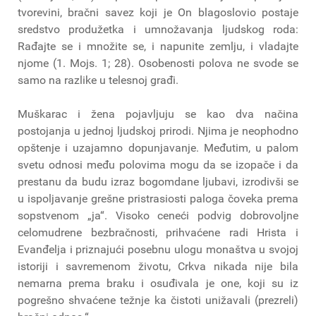
tvorevini, bračni savez koji je On blagoslovio postaje
sredstvo produžetka i umnožavanja ljudskog roda:
Rađajte se i množite se, i napunite zemlju, i vladajte
njome (1. Mojs. 1; 28). Osobenosti polova ne svode se
samo na razlike u telesnoj građi.
Muškarac i žena pojavljuju se kao dva načina
postojanja u jednoj ljudskoj prirodi. Njima je neophodno
opštenje i uzajamno dopunjavanje. Međutim, u palom
svetu odnosi među polovima mogu da se izopače i da
prestanu da budu izraz bogomdane ljubavi, izrodivši se
u ispoljavanje grešne pristrasiosti paloga čoveka prema
sopstvenom „ja“. Visoko ceneći podvig dobrovoljne
celomudrene bezbračnosti, prihvaćene radi Hrista i
Evanđelja i priznajući posebnu ulogu monaštva u svojoj
istoriji i savremenom životu, Crkva nikada nije bila
nemarna prema braku i osuđivala je one, koji su iz
pogrešno shvaćene težnje ka čistoti unižavali (prezreli)