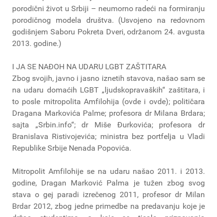
porodični život u Srbiji – neumorno radeći na formiranju
porodičnog modela društva. (Usvojeno na redovnom
godišnjem Saboru Pokreta Dveri, održanom 24. avgusta
2013. godine.)
I JA SE NAĐOH NA UDARU LGBT ZAŠTITARA
Zbog svojih, javno i jasno iznetih stavova, našao sam se
na udaru domaćih LGBT „ljudskopravaških“ zaštitara, i
to posle mitropolita Amfilohija (ovde i ovde); političara
Dragana Markovića Palme; profesora dr Milana Brdara;
sajta „Srbin.info“; dr Miše Đurkovića; profesora dr
Branislava Ristivojevića; ministra bez portfelja u Vladi
Republike Srbije Nenada Popovića.
Mitropolit Amfilohije se na udaru našao 2011. i 2013.
godine, Dragan Marković Palma je tužen zbog svog
stava o gej paradi izrečenog 2011, profesor dr Milan
Brdar 2012, zbog jedne primedbe na predavanju koje je