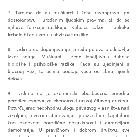
7. Tvrdimo da su muškarci i žene ravnopravni po
dostojanstvu i urođenim ljudskim pravima, ali da se
njihove funkcije razlikuju. Kultura, zakon i politika
trebalo bi da uzmu u obzir ove razlike.
8. Tvrdimo da dopunjavanje između polova predstavlja
izvor snage. Muškarci i žene ispoljavaju duboke
biološke i psihološke razlike. Kada su ujedinjeni u
bračnoj vezi, ta celina postaje veća od zbira njenih
delova.
9. Tvrdimo da je ekonomski obezbeđena prirodna
porodica osnova za ekonomski razvoj čitavog društva.
Potvrđujemo neophodnu ulogu privatnog vlasništva nad
zemljom, mestom stanovanja i proizvodnim kapitalom
kao osnovom porodične nezavisnosti i garancijom
demokratije. U pravičnom i dobrom društvu, sve