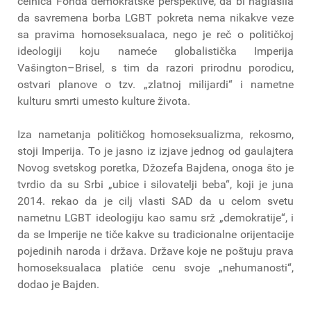
čelnica Fonda demokratske perspektive, da bi naglasila
da savremena borba LGBT pokreta nema nikakve veze
sa pravima homoseksualaca, nego je reč o političkoj
ideologiji koju nameće globalistička Imperija
Vašington–Brisel, s tim da razori prirodnu porodicu,
ostvari planove o tzv. „zlatnoj milijardi“ i nametne
kulturu smrti umesto kulture života.
Iza nametanja političkog homoseksualizma, rekosmo,
stoji Imperija. To je jasno iz izjave jednog od gaulajtera
Novog svetskog poretka, Džozefa Bajdena, onoga što je
tvrdio da su Srbi „ubice i silovatelji beba“, koji je juna
2014. rekao da je cilj vlasti SAD da u celom svetu
nametnu LGBT ideologiju kao samu srž „demokratije“, i
da se Imperije ne tiče kakve su tradicionalne orijentacije
pojedinih naroda i država. Države koje ne poštuju prava
homoseksualaca platiće cenu svoje „nehumanosti“,
dodao je Bajden.