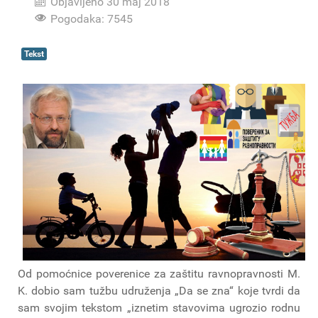
Objavljeno 30 maj 2018
Pogodaka: 7545
Tekst
Od pomoćnice poverenice za zaštitu ravnopravnosti M.
K. dobio sam tužbu udruženja „Da se zna“ koje tvrdi da
sam svojim tekstom „iznetim stavovima ugrozio rodnu