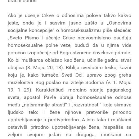
bračni odnos.“
Ako je učenje Crkve o odnosima polova takvo kakvo
jeste, onda je i sasvim jasno zašto u „Osnovima
socijalne koncepcije“ o homoseksualizmu piše sledeće:
„Sveto Pismo i učenje Crkve nedvosmisleno osuđuju
homoseksualne polne veze, budući da u njima vide
poročno izopačenje od Boga stvorene čovekove prirode.
Ko bi muškarca obležao kao ženu, učiniše gadnu stvar
obojica (3. Mojs. 20; 13). Biblija svedoči o teškoj kazni
koju je, kako tumače Sveti Oci, upravo zbog greha
muželoštva Bog poslao na žitelje Sodoma (v. 1. Mojs.
19; 1–29). Karakterišući moralno stanje paganskog
sveta, apostol Pavle ubraja homoseksualne odnose
među „najsramnije strasti“ i „razvratnosti“ koje skrnave
ljudsko telo: I žene njihove pretvoriše prirodno
upotrebljavanje u protivprirodno. A isto tako i muškarci
ostavivši prirodno upotrebljavanje žena, raspališe se
željom svojom jedan na drugoga, muškarci sa