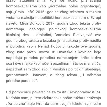
držao studentima, a koje se ticalo priznavanja
homoseksualizma kao „normalne polne orijentacije“,
sajt „Srbin. info“ 2016. godine zbog tekstova o raznim
vrstama reakcija na politički homoseksualizam u Evropi
i svetu, Miša Đurković 2017. godine zbog teksta protiv
nametanja ideologije političkog homoseksualizma
školskoj deci i omladini, Branislav Ristivojević ove
godine, zbog teksta o bezakonjima zakona protiv nasilja
u porodici, kao i Nenad Popović, takođe ove godine,
zbog tvita protiv uvoza iz Hrvatske slikovnica koje
napadaju prirodnu porodicu nametanjem priče o dva
oca i dve majke kao nečem poželjnom. Što se mene tiče,
napadnut sam zbog svojih verskih i političkih ubeđenja,
garantovanih Ustavom, a zbog teksta „U odbranu
prirodne porodice“.
Od pomoćnice poverenice za zaštitu ravnopravnosti M.
K. dobio sam, putem elektronske pošte, tužbu udruženja
„Da se zna“ koje tvrdi da sam svojim tekstom „iznetim