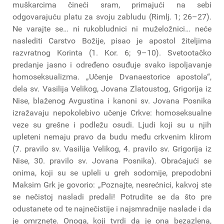
muškarcima čineći sram, primajući na sebi
odgovarajuću platu za svoju zabludu (Rimlj. 1; 26–27).
Ne varajte se… ni rukobludnici ni muželožnici… neće
naslediti Carstvo Božije, pisao je apostol žiteljima
razvratnog Korinta (1. Kor. 6; 9–10). Svetootačko
predanje jasno i određeno osuđuje svako ispoljavanje
homoseksualizma. „Učenje Dvanaestorice apostola“,
dela sv. Vasilija Velikog, Jovana Zlatoustog, Grigorija iz
Nise, blaženog Avgustina i kanoni sv. Jovana Posnika
izražavaju nepokolebivo učenje Crkve: homoseksualne
veze su grešne i podležu osudi. Ljudi koji su u njih
upleteni nemaju pravo da budu među crkvenim klirom
(7. pravilo sv. Vasilija Velikog, 4. pravilo sv. Grigorija iz
Nise, 30. pravilo sv. Jovana Posnika). Obraćajući se
onima, koji su se upleli u greh sodomije, prepodobni
Maksim Grk je govorio: „Poznajte, nesrećnici, kakvoj ste
se nečistoj nasladi predali! Potrudite se da što pre
odustanete od te najnečistije i najsmradnije naslade i da
je omrznete. Onoga, koji tvrdi da je ona bezazlena,