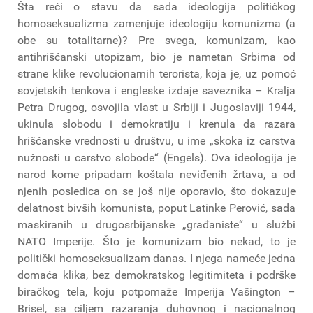
Šta reći o stavu da sada ideologija političkog
homoseksualizma zamenjuje ideologiju komunizma (a
obe su totalitarne)? Pre svega, komunizam, kao
antihrišćanski utopizam, bio je nametan Srbima od
strane klike revolucionarnih terorista, koja je, uz pomoć
sovjetskih tenkova i engleske izdaje saveznika – Kralja
Petra Drugog, osvojila vlast u Srbiji i Jugoslaviji 1944,
ukinula slobodu i demokratiju i krenula da razara
hrišćanske vrednosti u društvu, u ime „skoka iz carstva
nužnosti u carstvo slobode“ (Engels). Ova ideologija je
narod kome pripadam koštala neviđenih žrtava, a od
njenih posledica on se još nije oporavio, što dokazuje
delatnost bivših komunista, poput Latinke Perović, sada
maskiranih u drugosrbijanske „građaniste“ u službi
NATO Imperije. Što je komunizam bio nekad, to je
politički homoseksualizam danas. I njega nameće jedna
domaća klika, bez demokratskog legitimiteta i podrške
biračkog tela, koju potpomaže Imperija Vašington –
Brisel, sa ciljem razaranja duhovnog i nacionalnog