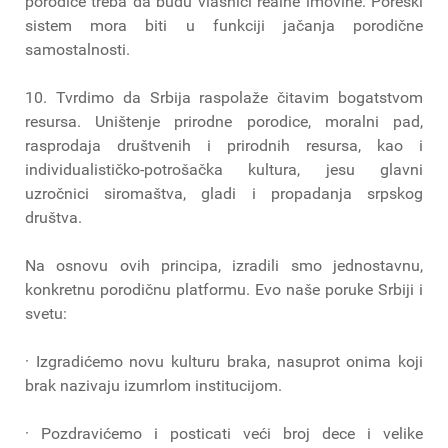
porodice treba da budu vlasnici realne imovine. Poreski
sistem mora biti u funkciji jačanja porodične
samostalnosti.
10. Tvrdimo da Srbija raspolaže čitavim bogatstvom
resursa. Uništenje prirodne porodice, moralni pad,
rasprodaja društvenih i prirodnih resursa, kao i
individualističko-potrošačka kultura, jesu glavni
uzročnici siromaštva, gladi i propadanja srpskog
društva.
Na osnovu ovih principa, izradili smo jednostavnu,
konkretnu porodičnu platformu. Evo naše poruke Srbiji i
svetu:
· Izgradićemo novu kulturu braka, nasuprot onima koji
brak nazivaju izumrlom institucijom.
· Pozdravićemo i posticati veći broj dece i velike