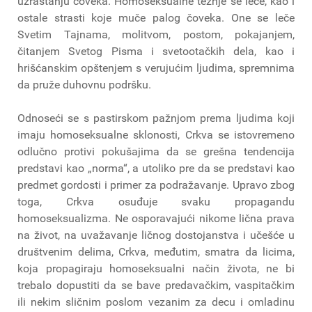
uzrastanju čoveka. Homoseksualne težnje se leče, kao i
ostale strasti koje muče palog čoveka. One se leče
Svetim Tajnama, molitvom, postom, pokajanjem,
čitanjem Svetog Pisma i svetootačkih dela, kao i
hrišćanskim opštenjem s verujućim ljudima, spremnima
da pruže duhovnu podršku.
Odnoseći se s pastirskom pažnjom prema ljudima koji
imaju homoseksualne sklonosti, Crkva se istovremeno
odlučno protivi pokušajima da se grešna tendencija
predstavi kao „norma“, a utoliko pre da se predstavi kao
predmet gordosti i primer za podražavanje. Upravo zbog
toga, Crkva osuđuje svaku propagandu
homoseksualizma. Ne osporavajući nikome lična prava
na život, na uvažavanje ličnog dostojanstva i učešće u
društvenim delima, Crkva, međutim, smatra da licima,
koja propagiraju homoseksualni način života, ne bi
trebalo dopustiti da se bave predavačkim, vaspitačkim
ili nekim sličnim poslom vezanim za decu i omladinu