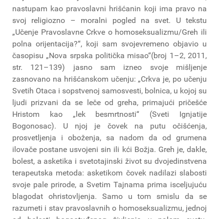
nastupam kao pravoslavni hrišćanin koji ima pravo na
svoj religiozno – moralni pogled na svet. U tekstu
„Učenje Pravoslavne Crkve o homoseksualizmu/Greh ili
polna orijentacija?“, koji sam svojevremeno objavio u
časopisu „Nova srpska politička misao“(broj 1–2, 2011,
str. 121–139) jasno sam izneo svoje mišljenje
zasnovano na hrišćanskom učenju: „Crkva je, po učenju
Svetih Otaca i sopstvenoj samosvesti, bolnica, u kojoj su
ljudi prizvani da se leče od greha, primajući pričešće
Hristom kao „lek besmrtnosti“ (Sveti Ignjatije
Bogonosac). U njoj je čovek na putu očišćenja,
prosvetljenja i oboženja, sa nadom da od grumena
ilovače postane usvojeni sin ili kći Božja. Greh je, dakle,
bolest, a asketika i svetotajinski život su dvojedinstvena
terapeutska metoda: asketikom čovek nadilazi slabosti
svoje pale prirode, a Svetim Tajnama prima isceljujuću
blagodat ohristovljenja. Samo u tom smislu da se
razumeti i stav pravoslavnih o homoseksualizmu, jednoj