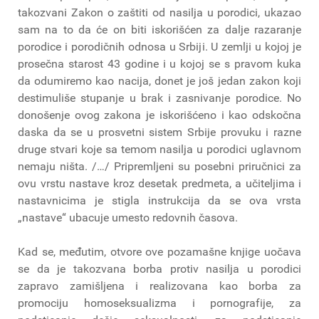
takozvani Zakon o zaštiti od nasilja u porodici, ukazao
sam na to da će on biti iskorišćen za dalje razaranje
porodice i porodičnih odnosa u Srbiji. U zemlji u kojoj je
prosečna starost 43 godine i u kojoj se s pravom kuka
da odumiremo kao nacija, donet je još jedan zakon koji
destimuliše stupanje u brak i zasnivanje porodice. No
donošenje ovog zakona je iskorišćeno i kao odskočna
daska da se u prosvetni sistem Srbije provuku i razne
druge stvari koje sa temom nasilja u porodici uglavnom
nemaju ništa. /…/ Pripremljeni su posebni priručnici za
ovu vrstu nastave kroz desetak predmeta, a učiteljima i
nastavnicima je stigla instrukcija da se ova vrsta
„nastave“ ubacuje umesto redovnih časova.
Kad se, međutim, otvore ove pozamašne knjige uočava
se da je takozvana borba protiv nasilja u porodici
zapravo zamišljena i realizovana kao borba za
promociju homoseksualizma i pornografije, za