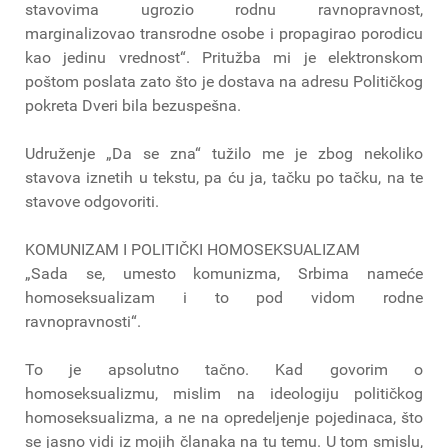
stavovima ugrozio rodnu ravnopravnost,
marginalizovao transrodne osobe i propagirao porodicu
kao jedinu vrednost“. Pritužba mi je elektronskom
poštom poslata zato što je dostava na adresu Političkog
pokreta Dveri bila bezuspešna.
Udruženje „Da se zna“ tužilo me je zbog nekoliko
stavova iznetih u tekstu, pa ću ja, tačku po tačku, na te
stavove odgovoriti.
KOMUNIZAM I POLITIČKI HOMOSEKSUALIZAM
„Sada se, umesto komunizma, Srbima nameće
homoseksualizam i to pod vidom rodne
ravnopravnosti“.
To je apsolutno tačno. Kad govorim o
homoseksualizmu, mislim na ideologiju političkog
homoseksualizma, a ne na opredeljenje pojedinaca, što
se jasno vidi iz mojih članaka na tu temu. U tom smislu,