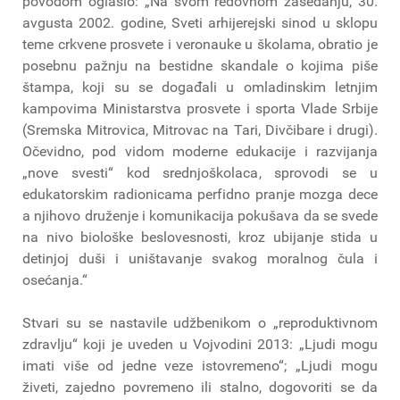
povodom oglasio: „Na svom redovnom zasedanju, 30.
avgusta 2002. godine, Sveti arhijerejski sinod u sklopu
teme crkvene prosvete i veronauke u školama, obratio je
posebnu pažnju na bestidne skandale o kojima piše
štampa, koji su se događali u omladinskim letnjim
kampovima Ministarstva prosvete i sporta Vlade Srbije
(Sremska Mitrovica, Mitrovac na Tari, Divčibare i drugi).
Očevidno, pod vidom moderne edukacije i razvijanja
„nove svesti“ kod srednjoškolaca, sprovodi se u
edukatorskim radionicama perfidno pranje mozga dece
a njihovo druženje i komunikacija pokušava da se svede
na nivo biološke beslovesnosti, kroz ubijanje stida u
detinjoj duši i uništavanje svakog moralnog čula i
osećanja.“
Stvari su se nastavile udžbenikom o „reproduktivnom
zdravlju“ koji je uveden u Vojvodini 2013: „Ljudi mogu
imati više od jedne veze istovremeno“; „Ljudi mogu
živeti, zajedno povremeno ili stalno, dogovoriti se da