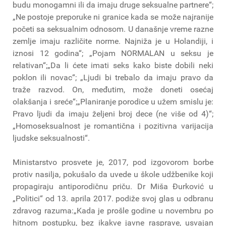
budu monogamni ili da imaju druge seksualne partnere“;
„Ne postoje preporuke ni granice kada se može najranije
početi sa seksualnim odnosom. U današnje vreme razne
zemlje imaju različite norme. Najniža je u Holandiji, i
iznosi 12 godina“; „Pojam NORMALAN u seksu je
relativan“;„Da li ćete imati seks kako biste dobili neki
poklon ili novac“; „Ljudi bi trebalo da imaju pravo da
traže razvod. On, međutim, može doneti osećaj
olakšanja i sreće“;„Planiranje porodice u užem smislu je:
Pravo ljudi da imaju željeni broj dece (ne više od 4)“;
„Homoseksualnost je romantična i pozitivna varijacija
ljudske seksualnosti“.
Ministarstvo prosvete je, 2017, pod izgovorom borbe
protiv nasilja, pokušalo da uvede u škole udžbenike koji
propagiraju antiporodičnu priču. Dr Miša Đurković u
„Politici“ od 13. aprila 2017. podiže svoj glas u odbranu
zdravog razuma:„Kada je prošle godine u novembru po
hitnom postupku, bez ikakve javne rasprave, usvajan