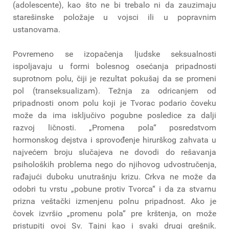
(adolescente), kao što ne bi trebalo ni da zauzimaju
starešinske položaje u vojsci ili u popravnim
ustanovama.
Povremeno se izopačenja ljudske seksualnosti
ispoljavaju u formi bolesnog osećanja pripadnosti
suprotnom polu, čiji je rezultat pokušaj da se promeni
pol (transeksualizam). Težnja za odricanjem od
pripadnosti onom polu koji je Tvorac podario čoveku
može da ima isključivo pogubne posledice za dalji
razvoj ličnosti. „Promena pola“ posredstvom
hormonskog dejstva i sprovođenje hirurškog zahvata u
najvećem broju slučajeva ne dovodi do rešavanja
psiholoških problema nego do njihovog udvostručenja,
rađajući duboku unutrašnju krizu. Crkva ne može da
odobri tu vrstu „pobune protiv Tvorca“ i da za stvarnu
prizna veštački izmenjenu polnu pripadnost. Ako je
čovek izvršio „promenu pola“ pre krštenja, on može
pristupiti ovoj Sv. Tajni kao i svaki drugi grešnik.