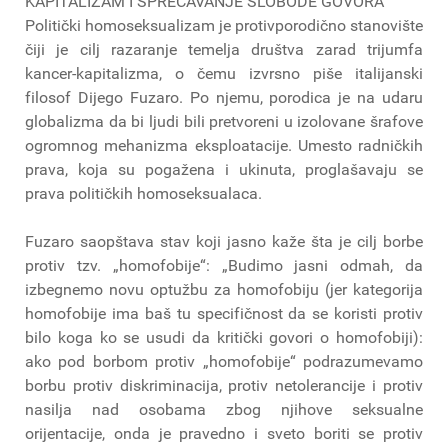
KAPITALIZAM I SPREČAVANJE SLOBODE GOVORA
Politički homoseksualizam je protivporodično stanovište
čiji je cilj razaranje temelja društva zarad trijumfa
kancer-kapitalizma, o čemu izvrsno piše italijanski
filosof Dijego Fuzaro. Po njemu, porodica je na udaru
globalizma da bi ljudi bili pretvoreni u izolovane šrafove
ogromnog mehanizma eksploatacije. Umesto radničkih
prava, koja su pogažena i ukinuta, proglašavaju se
prava političkih homoseksualaca.
Fuzaro saopštava stav koji jasno kaže šta je cilj borbe
protiv tzv. „homofobije“: „Budimo jasni odmah, da
izbegnemo novu optužbu za homofobiju (jer kategorija
homofobije ima baš tu specifičnost da se koristi protiv
bilo koga ko se usudi da kritički govori o homofobiji):
ako pod borbom protiv „homofobije“ podrazumevamo
borbu protiv diskriminacija, protiv netolerancije i protiv
nasilja nad osobama zbog njihove seksualne
orijentacije, onda je pravedno i sveto boriti se protiv