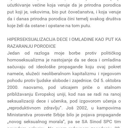
ućutkivanje većine koja veruje da je prirodna porodica
put koji je, vekovima, bio put čovečanstva, i koja veruje
da i danas prirodna porodica čini temelj svakog društva
koje želi da ostane i opstane na tom putu.
HIPERSEKSUALIZACIJA DECE I OMLADINE KAO PUT KA
RAZARANJU PORODICE
Jedan od razloga moje borbe protiv političkog
homoseksualizma je nastojanje da se deca i omladina
sačuvaju od ideološke propagande koju ovaj pokret
nameće, služeći neoliberalnom kapitalizmu i njegovom
pohodu protiv ljudske slobode i zajednice. Od 5. oktobra
2000. naovamo, pod uticajem priče o stalnom
približavanju Evropskoj uniji, kod nas se radi na ranoj
seksualizaciji dece i učenika, pod izgovorom učenja o
„reproduktivnom zdravlju“. Još 2002, u kampovima
Ministarstva prosvete Srbije bilo je pojava propagande
„novog seksualnog morala“, pa se SA Sinod SPC tim