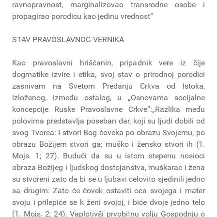
ravnopravnost, marginalizovao transrodne osobe i
propagirao porodicu kao jedinu vrednost“
STAV PRAVOSLAVNOG VERNIKA
Kao pravoslavni hrišćanin, pripadnik vere iz čije
dogmatike izvire i etika, svoj stav o prirodnoj porodici
zasnivam na Svetom Predanju Crkva od Istoka,
izloženog, između ostalog, u „Osnovama socijalne
koncepcije Ruske Pravoslavne Crkve“:„Razlika među
polovima predstavlja poseban dar, koji su ljudi dobili od
svog Tvorca: I stvori Bog čoveka po obrazu Svojemu, po
obrazu Božijem stvori ga; muško i žensko stvori ih (1.
Mojs. 1; 27). Budući da su u istom stepenu nosioci
obraza Božijeg i ljudskog dostojanstva, muškarac i žena
su stvoreni zato da bi se u ljubavi celovito sjedinili jedno
sa drugim: Zato će čovek ostaviti oca svojega i mater
svoju i prilepiće se k ženi svojoj, i biće dvoje jedno telo
(1. Mojs. 2; 24). Vaplotivši prvobitnu volju Gospodnju o