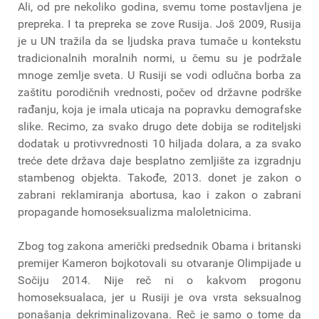
Ali, od pre nekoliko godina, svemu tome postavljena je
prepreka. I ta prepreka se zove Rusija. Još 2009, Rusija
je u UN tražila da se ljudska prava tumače u kontekstu
tradicionalnih moralnih normi, u čemu su je podržale
mnoge zemlje sveta. U Rusiji se vodi odlučna borba za
zaštitu porodičnih vrednosti, počev od državne podrške
rađanju, koja je imala uticaja na popravku demografske
slike. Recimo, za svako drugo dete dobija se roditeljski
dodatak u protivvrednosti 10 hiljada dolara, a za svako
treće dete država daje besplatno zemljište za izgradnju
stambenog objekta. Takođe, 2013. donet je zakon o
zabrani reklamiranja abortusa, kao i zakon o zabrani
propagande homoseksualizma maloletnicima.
Zbog tog zakona američki predsednik Obama i britanski
premijer Kameron bojkotovali su otvaranje Olimpijade u
Sočiju 2014. Nije reč ni o kakvom progonu
homoseksualaca, jer u Rusiji je ova vrsta seksualnog
ponašanja dekriminalizovana. Reč je samo o tome da