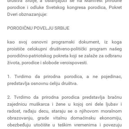
društva Srbije, a oslanjajući se na Manifest prirodne
porodice i odluke Svetskog kongresa porodica, Pokret
Dveri obznazanjuje:
PORODIČNU POVELJU SRBIJE
kao svoj osnovni programski dokument, iz koga
proističe celokupni društveno-politički program našeg
porodično-patriotskog pokreta koji se zalaže za odbranu
života, porodice i slobode veroispovesti.
1. Tvrdimo da prirodna porodica, a ne pojedinac,
predstavlja osnovnu ćeliju društva.
2. Tvrdimo da prirodna porodica predstavlja bračnu
zajednicu muškarca i žene u kojoj oni dele ljubav i
radost, rađaju decu, staraju se o njihovom moralnom
obrazovanju, grade vitalnu domaćinsku ekonomiju,
obezbeđuju utočište u teškim vremenima i povezuju