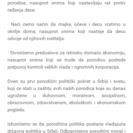
porodice, nasuprot onima koji nastavljaju rat protiv
rađanja dece.
· Naći ćemo način da majke, očeve i decu vratimo u
okrilje doma, nasuprot onima koji nastoje da decu
odvoje od njihovih roditelja.
· Stvorićemo preduslove za istinsku domaću ekonomiju,
nasuprot onima koji se trude da porodicu podrede
potpunoj kontroli velikih vlada i ogromnih korporacija.
Dveri su prvi porodični politički pokret u Srbiji i svetu,
koji će stati u zaštitu svih naših porodica koje su danas
ugrožene u duhovnom, moralnom, socijalnom,
obrazovnom, zdravstvenom, ekološkom i ekonomskom
pogledu.
Izborićemo se da porodična politika postane vladajuća
državna politika u Srbiji. Odbranićemo porodični moral i