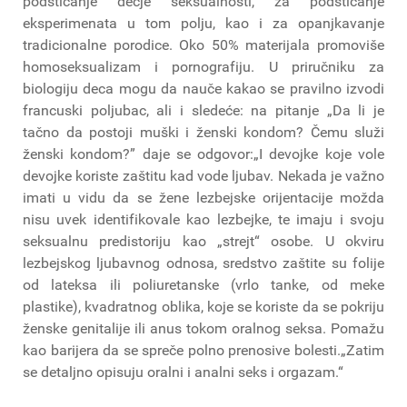
podsticanje dečje seksualnosti, za podsticanje
eksperimenata u tom polju, kao i za opanjkavanje
tradicionalne porodice. Oko 50% materijala promoviše
homoseksualizam i pornografiju. U priručniku za
biologiju deca mogu da nauče kakao se pravilno izvodi
francuski poljubac, ali i sledeće: na pitanje „Da li je
tačno da postoji muški i ženski kondom? Čemu služi
ženski kondom?” daje se odgovor:„I devojke koje vole
devojke koriste zaštitu kad vode ljubav. Nekada je važno
imati u vidu da se žene lezbejske orijentacije možda
nisu uvek identifikovale kao lezbejke, te imaju i svoju
seksualnu predistoriju kao „strejt“ osobe. U okviru
lezbejskog ljubavnog odnosa, sredstvo zaštite su folije
od lateksa ili poliuretanske (vrlo tanke, od meke
plastike), kvadratnog oblika, koje se koriste da se pokriju
ženske genitalije ili anus tokom oralnog seksa. Pomažu
kao barijera da se spreče polno prenosive bolesti.„Zatim
se detaljno opisuju oralni i analni seks i orgazam.“