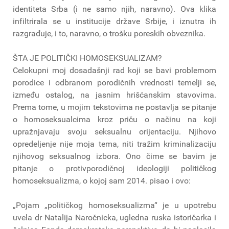
identiteta Srba (i ne samo njih, naravno). Ova klika
infiltrirala se u institucije države Srbije, i iznutra ih
razgrađuje, i to, naravno, o trošku poreskih obveznika.
ŠTA JE POLITIČKI HOMOSEKSUALIZAM?
Celokupni moj dosadašnji rad koji se bavi problemom
porodice i odbranom porodičnih vrednosti temelji se,
između ostalog, na jasnim hrišćanskim stavovima.
Prema tome, u mojim tekstovima ne postavlja se pitanje
o homoseksualcima kroz priču o načinu na koji
upražnjavaju svoju seksualnu orijentaciju. Njihovo
opredeljenje nije moja tema, niti tražim kriminalizaciju
njihovog seksualnog izbora. Ono čime se bavim je
pitanje o protivporodičnoj ideologiji političkog
homoseksualizma, o kojoj sam 2014. pisao i ovo:
„Pojam „političkog homoseksualizma“ je u upotrebu
uvela dr Natalija Naročnicka, ugledna ruska istoričarka i