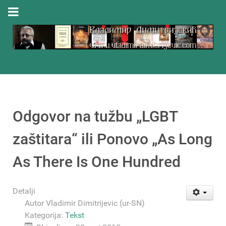
Odgovor na tužbu „LGBT
zaštitara“ ili Ponovo „Аs Long
As There Is One Hundred
Detalji
Autor
Vladimir Dimitrijevic (ur-SN)
Kategorija:
Tekst