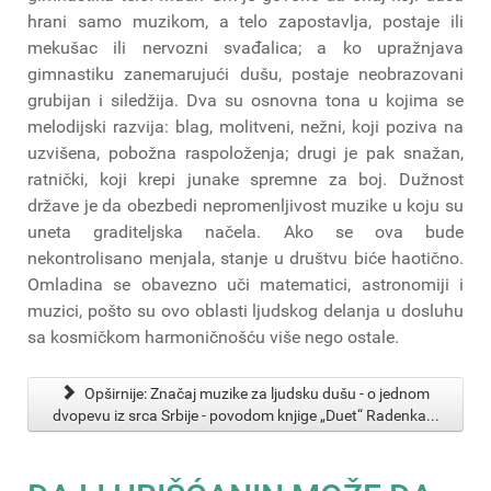
hrani samo muzikom, a telo zapostavlja, postaje ili
mekušac ili nervozni svađalica; a ko upražnjava
gimnastiku zanemarujući dušu, postaje neobrazovani
grubijan i siledžija. Dva su osnovna tona u kojima se
melodijski razvija: blag, molitveni, nežni, koji poziva na
uzvišena, pobožna raspoloženja; drugi je pak snažan,
ratnički, koji krepi junake spremne za boj. Dužnost
države je da obezbedi nepromenljivost muzike u koju su
uneta graditeljska načela. Ako se ova bude
nekontrolisano menjala, stanje u društvu biće haotično.
Omladina se obavezno uči matematici, astronomiji i
muzici, pošto su ovo oblasti ljudskog delanja u dosluhu
sa kosmičkom harmoničnošću više nego ostale.
Opširnije: Značaj muzike za ljudsku dušu - o jednom
dvopevu iz srca Srbije - povodom knjige „Duet“ Radenka...