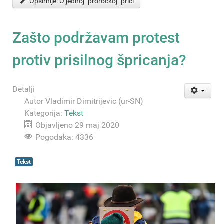
Opširnije: O jednoj "proročkoj" priči
Zašto podržavam protest
protiv prisilnog špricanja?
Detalji
Autor
Vladimir Dimitrijevic (ur-SN)
Kategorija:
Tekst
Objavljeno 29 maj 2020
Pogodaka: 4336
Tekst