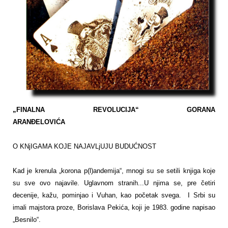
„FINALNA REVOLUCIJA“ GORANA
ARANĐELOVIĆA
O KNjIGAMA KOJE NAJAVLjUJU BUDUĆNOST
Kad je krenula „korona p(l)andemija“, mnogi su se setili knjiga koje
su sve ovo najavile. Uglavnom stranih...U njima se, pre četiri
decenije, kažu, pominjao i Vuhan, kao početak svega. I Srbi su
imali majstora proze, Borislava Pekića, koji je 1983. godine napisao
„Besnilo“.