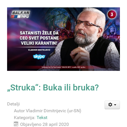
„Struka“: Buka ili bruka?
Detalji
Autor
Vladimir Dimitrijevic (ur-SN)
Kategorija:
Tekst
Objavljeno 28 april 2020