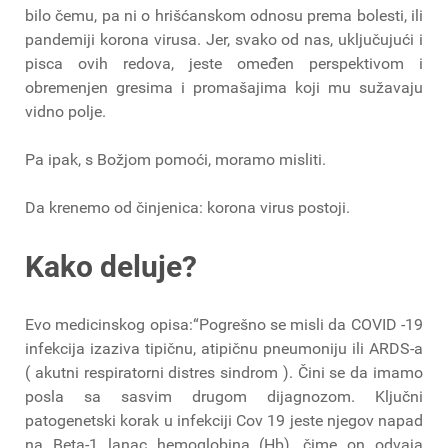
bilo čemu, pa ni o hrišćanskom odnosu prema bolesti, ili
pandemiji korona virusa. Jer, svako od nas, uključujući i
pisca ovih redova, jeste omeđen perspektivom i
obremenjen gresima i promašajima koji mu sužavaju
vidno polje.
Pa ipak, s Božjom pomoći, moramo misliti.
Da krenemo od činjenica: korona virus postoji.
Kako deluje?
Evo medicinskog opisa:“Pogrešno se misli da COVID -19
infekcija izaziva tipičnu, atipičnu pneumoniju ili ARDS-a
( akutni respiratorni distres sindrom ). Čini se da imamo
posla sa sasvim drugom dijagnozom. Ključni
patogenetski korak u infekciji Cov 19 jeste njegov napad
na Beta-1 lanac hemoglobina (Hb), čime on odvaja