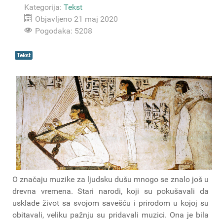
Kategorija:
Tekst
Objavljeno 21 maj 2020
Pogodaka: 5208
Tekst
O značaju muzike za ljudsku dušu mnogo se znalo još u
drevna vremena. Stari narodi, koji su pokušavali da
usklade život sa svojom savešću i prirodom u kojoj su
obitavali, veliku pažnju su pridavali muzici. Ona je bila