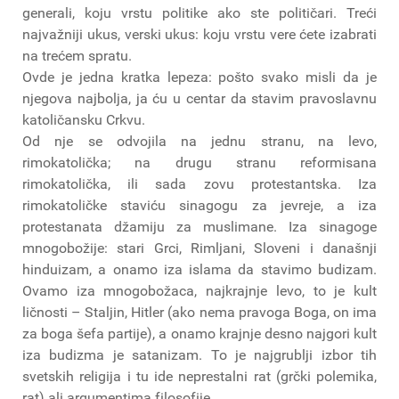
generali, koju vrstu politike ako ste političari. Treći
najvažniji ukus, verski ukus: koju vrstu vere ćete izabrati
na trećem spratu.
Ovde je jedna kratka lepeza: pošto svako misli da je
njegova najbolja, ja ću u centar da stavim pravoslavnu
katoličansku Crkvu.
Od nje se odvojila na jednu stranu, na levo,
rimokatolička; na drugu stranu reformisana
rimokatolička, ili sada zovu protestantska. Iza
rimokatoličke staviću sinagogu za jevreje, a iza
protestanata džamiju za muslimane. Iza sinagoge
mnogobožije: stari Grci, Rimljani, Sloveni i današnji
hinduizam, a onamo iza islama da stavimo budizam.
Ovamo iza mnogobožaca, najkrajnje levo, to je kult
ličnosti – Staljin, Hitler (ako nema pravoga Boga, on ima
za boga šefa partije), a onamo krajnje desno najgori kult
iza budizma je satanizam. To je najgrublji izbor tih
svetskih religija i tu ide neprestalni rat (grčki polemika,
rat) ali argumentima filosofije.