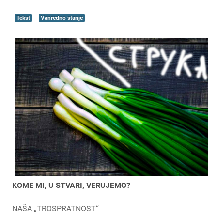
Tekst
Vanredno stanje
KOME MI, U STVARI, VERUJEMO?
NAŠA „TROSPRATNOST“