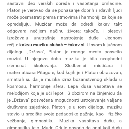
sastavni deo verskih obreda i vaspitanja omladine.
Platon je verovao da se ponašanje dobrih i rđavih ljudi
može posmatrati prema ritmovima i harmoniji za koje se
opredeljuju. Muzičar može da odredi kakav takt
odgovara nečijem načinu života; takođe, i plesovi
izražavaju unutrašnje nastrojenje duše. Jednom
rečju:
kakvu muziku slušaš – takav si
. U svom ključnom
dijalogu „Država”, Platon je mnoga mesta posvetio
muzici. U njegovo doba muzika je bila neophodni
elemenat školovanja. Sledbenici mističara i
matematičara Pitagore, kod kojih je i Platon obrazovan,
smatrali su da je muzika izraz božanstvenog sklada u
kosmosu, harmonije sfera. Lepa duša vaspitava se
melodijom koja je uči lepoti. S obzirom na činjenicu da
je „Država” posvećena mogućnosti ustrojavanja valjane
društvene zajednice, Platon je u tom dijalogu muziku
stavio u središte svoje pedagoške pažnje, kao i fizičko
vežbanje, gimnastiku. Muzika vaspitava dušu, a
gimnastika telo. Mudri Grk je govorio da onaj koji dušu