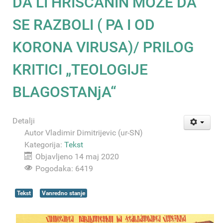
DA LI HRIŠĆANIN MOŽE DA
SE RAZBOLI ( PA I OD
KORONA VIRUSA)/ PRILOG
KRITICI „TEOLOGIJE
BLAGOSTANjA“
Detalji
Autor
Vladimir Dimitrijevic (ur-SN)
Kategorija:
Tekst
Objavljeno 14 maj 2020
Pogodaka: 6419
Tekst
Vanredno stanje