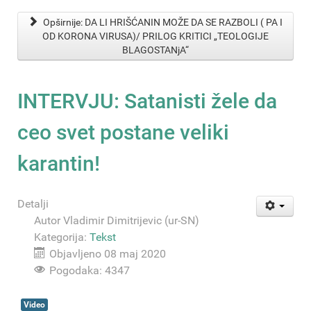
Opširnije: DA LI HRIŠĆANIN MOŽE DA SE RAZBOLI ( PA I
OD KORONA VIRUSA)/ PRILOG KRITICI „TEOLOGIJE
BLAGOSTANjA“
INTERVJU: Satanisti žele da
ceo svet postane veliki
karantin!
Detalji
Autor
Vladimir Dimitrijevic (ur-SN)
Kategorija:
Tekst
Objavljeno 08 maj 2020
Pogodaka: 4347
Video