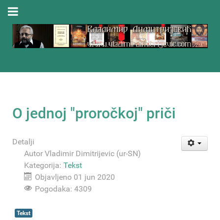
O jednoj "proročkoj" priči
Detalji
Autor
Vladimir Dimitrijevic (ur-SN)
Kategorija:
Tekst
Objavljeno 01 jun 2020
Pogodaka: 4309
Tekst