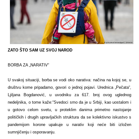
ZATO ŠTO SAM UZ SVOJ NAROD
BORBA ZA „NARATIV“
U svakoj situaciji, borba se vodi oko narativa: načina na kojoj se, u
društvu kome pripadamo, govori o jednoj pojavi. Urednica „Pečata“,
Ljiljana Bogdanović, u uvodniku za 617. broj ovog uglednog
nedeljnika, o tome kaže:“Svedoci smo da je u Srbiji, kao uostalom i
u gotovo celom svetu, u proteklim danima primetno nastojanje
političkih i drugih upravljačkih struktura da se kolektivno iskustvo s
pandemijom korone upakuje u narativ koji neće biti izložen
sumnjičenju i osporavanju.