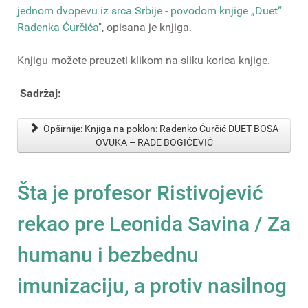
jednom dvopevu iz srca Srbije - povodom knjige „Duet“
Radenka Ćurčića
", opisana je knjiga.
Knjigu možete preuzeti klikom na sliku korica knjige.
Sadržaj:
Opširnije: Knjiga na poklon: Radenko Ćurčić DUET BOSA
OVUKA – RADE BOGIĆEVIĆ
Šta je profesor Ristivojević
rekao pre Leonida Savina / Za
humanu i bezbednu
imunizaciju, a protiv nasilnog