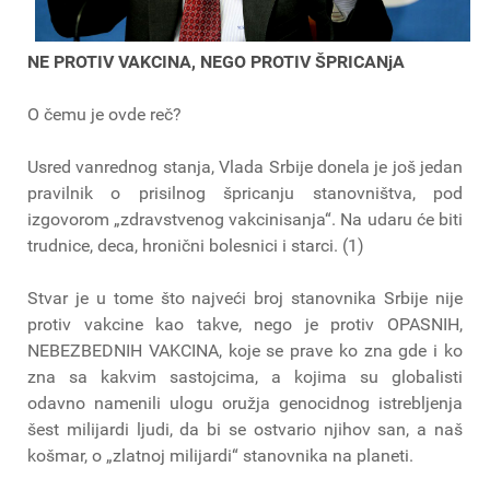
NE PROTIV VAKCINA, NEGO PROTIV ŠPRICANjA
O čemu je ovde reč?
Usred vanrednog stanja, Vlada Srbije donela je još jedan
pravilnik o prisilnog špricanju stanovništva, pod
izgovorom „zdravstvenog vakcinisanja“. Na udaru će biti
trudnice, deca, hronični bolesnici i starci. (1)
Stvar je u tome što najveći broj stanovnika Srbije nije
protiv vakcine kao takve, nego je protiv OPASNIH,
NEBEZBEDNIH VAKCINA, koje se prave ko zna gde i ko
zna sa kakvim sastojcima, a kojima su globalisti
odavno namenili ulogu oružja genocidnog istrebljenja
šest milijardi ljudi, da bi se ostvario njihov san, a naš
košmar, o „zlatnoj milijardi“ stanovnika na planeti.