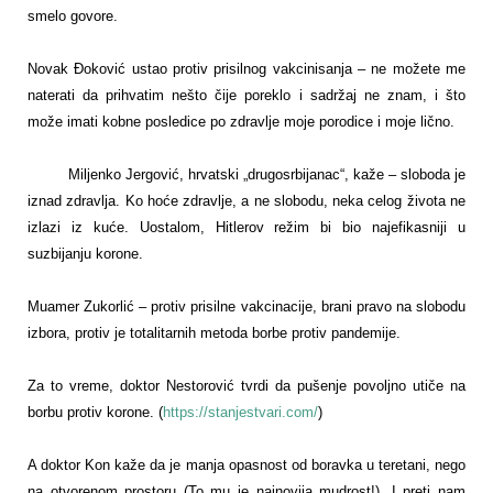
smelo govore.
Novak Đoković ustao protiv prisilnog vakcinisanja – ne možete me
naterati da prihvatim nešto čije poreklo i sadržaj ne znam, i što
može imati kobne posledice po zdravlje moje porodice i moje lično.
Miljenko Jergović, hrvatski „drugosrbijanac“, kaže – sloboda je
iznad zdravlja. Ko hoće zdravlje, a ne slobodu, neka celog života ne
izlazi iz kuće. Uostalom, Hitlerov režim bi bio najefikasniji u
suzbijanju korone.
Muamer Zukorlić – protiv prisilne vakcinacije, brani pravo na slobodu
izbora, protiv je totalitarnih metoda borbe protiv pandemije.
Za to vreme, doktor Nestorović tvrdi da pušenje povoljno utiče na
borbu protiv korone. (
https://stanjestvari.com/
)
A doktor Kon kaže da je manja opasnost od boravka u teretani, nego
na otvorenom prostoru (To mu je najnovija mudrost!). I preti nam