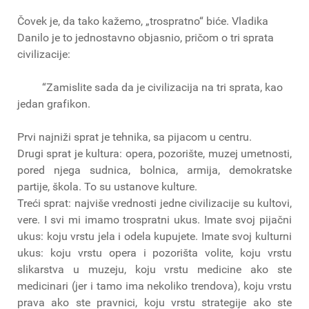
Čovek je, da tako kažemo, „trospratno“ biće. Vladika
Danilo je to jednostavno objasnio, pričom o tri sprata
civilizacije:
“Zamislite sada da je civilizacija na tri sprata, kao
jedan grafikon.
Prvi najniži sprat je tehnika, sa pijacom u centru.
Drugi sprat je kultura: opera, pozorište, muzej umetnosti,
pored njega sudnica, bolnica, armija, demokratske
partije, škola. To su ustanove kulture.
Treći sprat: najviše vrednosti jedne civilizacije su kultovi,
vere. I svi mi imamo trospratni ukus. Imate svoj pijačni
ukus: koju vrstu jela i odela kupujete. Imate svoj kulturni
ukus: koju vrstu opera i pozorišta volite, koju vrstu
slikarstva u muzeju, koju vrstu medicine ako ste
medicinari (jer i tamo ima nekoliko trendova), koju vrstu
prava ako ste pravnici, koju vrstu strategije ako ste