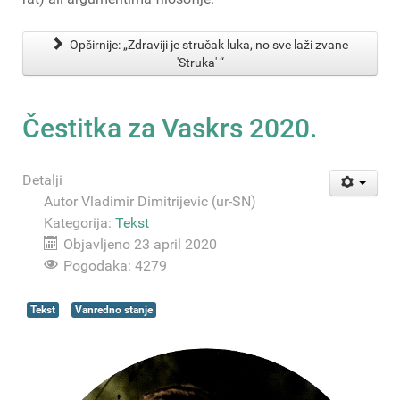
Opširnije: „Zdraviji je stručak luka, no sve laži zvane
'Struka' “
Čestitka za Vaskrs 2020.
Detalji
Autor
Vladimir Dimitrijevic (ur-SN)
Kategorija:
Tekst
Objavljeno 23 april 2020
Pogodaka: 4279
Tekst
Vanredno stanje