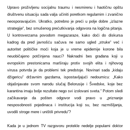
Upravo proživljenu socijalnu traumu i nesmirenu i haotičnu opštu
društvenu situaciju sada valja učiniti poretkom regularnim i zvanično
neosporavajućim. Ukratko, potrebno je preći u polje dobre „izlazne
strategije“, bez smušenog prećutkivanja odgovora na logična pitanja.
U kontroverzama povodom megazaraze, kako doći do diskursa
kadrog da pred javnošću sačuva ne samo ugled „struke“ već i
autoritet političke moći koja je u vreme epidemije korone bila
neuobičajeno potčinjena nauci? Naknadni bes građana koji u
evropskim prestonicama marširaju protiv svojih elita i njihovog
virusa potvrda je da problemi tek predstoje. Novinari sada „kidaju
džigericu“ državnim gazdama, ispostavljajući nedoumicu: „Kako
objašnjavate svom narodu slučaj Belorusije i Švedske, koje bez
karantina imaju bolje rezultate nego svi izolovani sveta.“ Potom sledi
začikavanje da pošten odgovor vodi pravo u „priznanje
nesposobnosti pojedinaca i institucija koji su, bez razmišljanja,
uvodili stroge mere i uništili privredu“?
Kada je u jednom TV razgovoru protekle nedelje popularni doktor