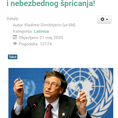
i nebezbednog špricanja!
Detalji
Autor
Vladimir Dimitrijevic (ur-SN)
Kategorija:
Latinica
Objavljeno 21 maj 2020
Pogodaka: 12174
Tekst