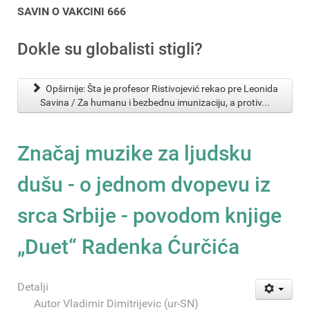
SAVIN O VAKCINI 666
Dokle su globalisti stigli?
Opširnije: Šta je profesor Ristivojević rekao pre Leonida
Savina / Za humanu i bezbednu imunizaciju, a protiv...
Značaj muzike za ljudsku
dušu - o jednom dvopevu iz
srca Srbije - povodom knjige
„Duet“ Radenka Ćurčića
Detalji
Autor
Vladimir Dimitrijevic (ur-SN)