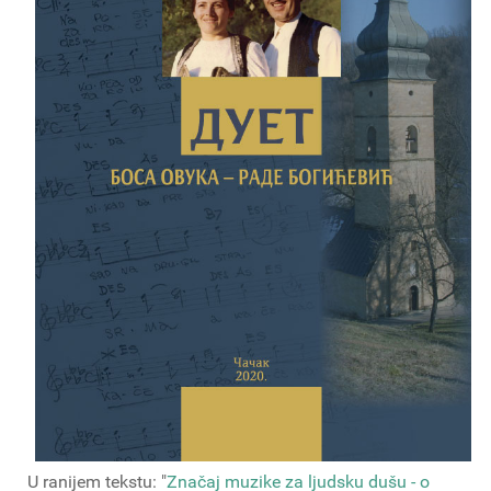
U ranijem tekstu: "
Značaj muzike za ljudsku dušu - o