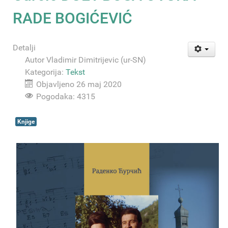
RADE BOGIĆEVIĆ
Detalji
Autor
Vladimir Dimitrijevic (ur-SN)
Kategorija:
Tekst
Objavljeno 26 maj 2020
Pogodaka: 4315
Knjige