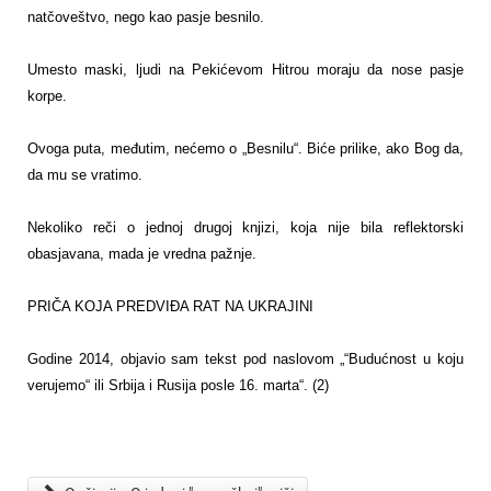
natčoveštvo, nego kao pasje besnilo.
Umesto maski, ljudi na Pekićevom Hitrou moraju da nose pasje
korpe.
Ovoga puta, međutim, nećemo o „Besnilu“. Biće prilike, ako Bog da,
da mu se vratimo.
Nekoliko reči o jednoj drugoj knjizi, koja nije bila reflektorski
obasjavana, mada je vredna pažnje.
PRIČA KOJA PREDVIĐA RAT NA UKRAJINI
Godine 2014, objavio sam tekst pod naslovom „“Budućnost u koju
verujemo“ ili Srbija i Rusija posle 16. marta“. (2)