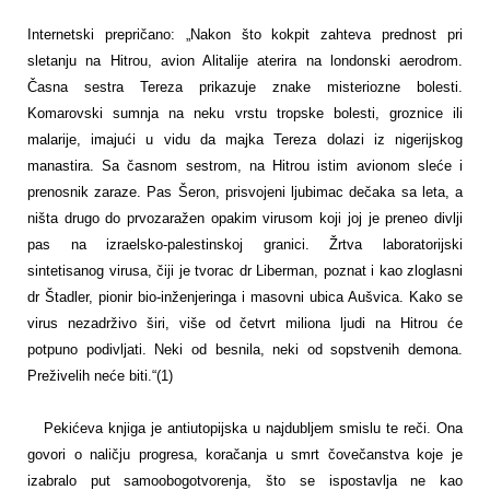
Internetski prepričano: „Nakon što kokpit zahteva prednost pri
sletanju na Hitrou, avion Alitalije aterira na londonski aerodrom.
Časna sestra Tereza prikazuje znake misteriozne bolesti.
Komarovski sumnja na neku vrstu tropske bolesti, groznice ili
malarije, imajući u vidu da majka Tereza dolazi iz nigerijskog
manastira. Sa časnom sestrom, na Hitrou istim avionom sleće i
prenosnik zaraze. Pas Šeron, prisvojeni ljubimac dečaka sa leta, a
ništa drugo do prvozaražen opakim virusom koji joj je preneo divlji
pas na izraelsko-palestinskoj granici. Žrtva laboratorijski
sintetisanog virusa, čiji je tvorac dr Liberman, poznat i kao zloglasni
dr Štadler, pionir bio-inženjeringa i masovni ubica Aušvica. Kako se
virus nezadrživo širi, više od četvrt miliona ljudi na Hitrou će
potpuno podivljati. Neki od besnila, neki od sopstvenih demona.
Preživelih neće biti.“(1)
Pekićeva knjiga je antiutopijska u najdubljem smislu te reči. Ona
govori o naličju progresa, koračanja u smrt čovečanstva koje je
izabralo put samoobogotvorenja, što se ispostavlja ne kao