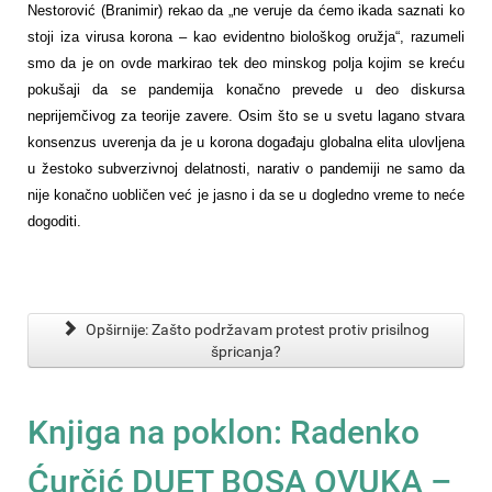
Nestorović (Branimir) rekao da „ne veruje da ćemo ikada saznati ko
stoji iza virusa korona – kao evidentno biološkog oružja“, razumeli
smo da je on ovde markirao tek deo minskog polja kojim se kreću
pokušaji da se pandemija konačno prevede u deo diskursa
neprijemčivog za teorije zavere. Osim što se u svetu lagano stvara
konsenzus uverenja da je u korona događaju globalna elita ulovljena
u žestoko subverzivnoj delatnosti, narativ o pandemiji ne samo da
nije konačno uobličen već je jasno i da se u dogledno vreme to neće
dogoditi.
Opširnije: Zašto podržavam protest protiv prisilnog
špricanja?
Knjiga na poklon: Radenko
Ćurčić DUET BOSA OVUKA –