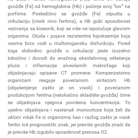
gvožđe (Fe) od hemoglobina (Hb) i počinje svoj “lov“ na
porfirine. Posledično se gvožđe (Fe) otpušta u
cirkulaciju (visok nivo feritina), a Hb gubi sposobnost
vezivanja sa kiseonik, koji se više ne isporučuje glavnim
organima. Otuda i pojave rezistentne hipoksemije koja
veoma brzo vodi u multorogansku disfunkciju. Pored
toga slobodno gvožđe u cirkulaciji jeste izuzetno
toksično i dovodi do snažnog oksidativnog oštećenja
pluća i inflamacije alveolarnih makrofaga koji
objašnjavaju opisane CT promene. Kompenzatorno
organizam reaguje povećanom sintezom Hb
(objašenjenje zašto je on visok) i povećanom
produkcijom feritina (netoksično skladište gvožđa) čime
se objašnjava njegova povišena koncentracija. To
ujedno objašnjava i nastanak monocitoze koja želi da
ukloni višak Fe iz organizma kao i razlog zašto je visok
feritin loš prognostički znak, jer previše gvožđa znači da
je previše Hb izgubilo sposobnost prenosa O2.