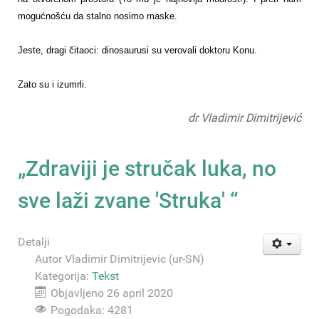
mogućnošću da stalno nosimo maske.
Jeste, dragi čitaoci: dinosaurusi su verovali doktoru Konu.
Zato su i izumrli.
dr Vladimir Dimitrijević
„Zdraviji je stručak luka, no
sve laži zvane 'Struka' “
Detalji
Autor
Vladimir Dimitrijevic (ur-SN)
Kategorija:
Tekst
Objavljeno 26 april 2020
Pogodaka: 4281