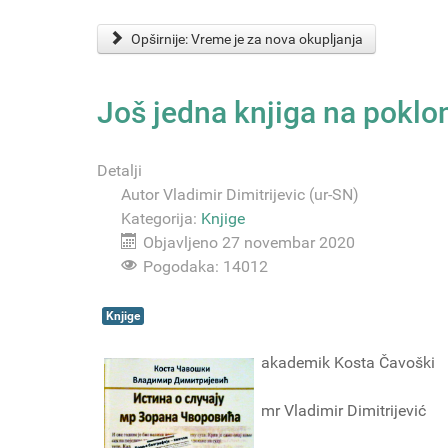
Opširnije: Vreme je za nova okupljanja
Još jedna knjiga na poklo
Detalji
Autor
Vladimir Dimitrijevic (ur-SN)
Kategorija:
Knjige
Objavljeno 27 novembar 2020
Pogodaka: 14012
Knjige
akademik Kosta Čavoški
mr Vladimir Dimitrijević