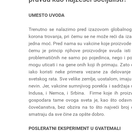
UMESTO UVODA
Trenutno se nalazimo pred izazovom globalnog (
korona trovanja, pri čemu se ne može reći da iza 
jedna moć. Pred nama su vakcine koje proizvode fir
čemu je princip njihove proizvodnje svuda isti 
problematičnih ne samo po pojedinca, nego i po
mogu uticati i na gene onih koji ih primaju. Zat
iako koristi neke primera vezane za delovanje
svetskog rata. Sve velike zemlje, uostalom, imaju
nevin. Jer, vakcine sumnjivog porekla i sadržaja 
Indusa, i Nemca, i Srbina. Firme koje ih proizvod
gospodara tame ovoga sveta je, kao što odavno 
čovečanstva, bez obzira na to što najveći broj o
smatraju da sve čine za opšte dobro.
POSLERATNI EKSPERIMENT U GVATEMALI