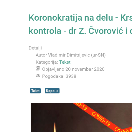
Koronokratija na delu - Krs
kontrola - dr Z. Čvorović i 
Detalji
Autor
Vladimir Dimitrijevic (ur-SN)
Kategorija:
Tekst
Objavljeno 20 novembar 2020
Pogodaka: 3938
Tekst
Корона