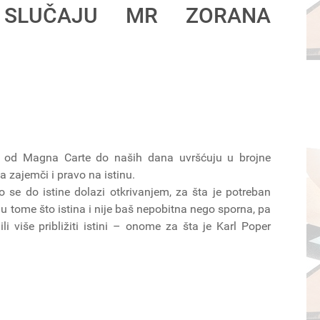
 SLUČAJU MR ZORANA
 od Magna Carte do naših dana uvršćuju u brojne
a zajemči i pravo na istinu.
o se do istine dolazi otkrivanjem, za šta je potreban
e u tome što istina i nije baš nepobitna nego sporna, pa
 više približiti istini – onome za šta je Karl Poper