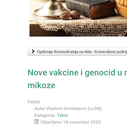
Opširnije: Koronokratija na delu - Krsne slave i policij
Nove vakcine i genocid u n
mikoze
Detalji
Autor
Vladimir Dimitrijevic (ur-SN)
Kategorija:
Tekst
Objavljeno 18 novembar 2020