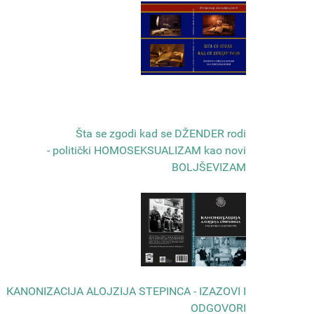
Šta se zgodi kad se DŽENDER rodi
- politički HOMOSEKSUALIZAM kao novi
BOLJŠEVIZAM
КANONIZACIJA ALOJZIJA STEPINCA - IZAZOVI I
ODGOVORI