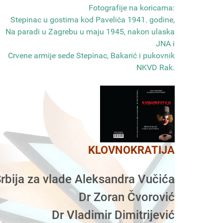
Fotografije na koricama:
Stepinac u gostima kod Pavelića 1941. godine,
Na paradi u Zagrebu u maju 1945, nakon ulaska
JNA i
Crvene armije sede Stepinac, Bakarić i pukovnik
NKVD Rak
.
KLOVNOKRATIJA
rbija za vlade Aleksandra Vučića
Dr Zoran Čvorović
Dr Vladimir Dimitrijević