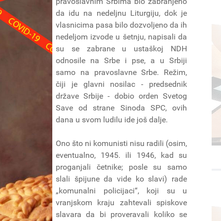
pravoslavnim Srbima bio zabranjeno
da idu na nedeljnu Liturgiju, dok je
vlasnicima pasa bilo dozvoljeno da ih
nedeljom izvode u šetnju, napisali da
su se zabrane u ustaškoj NDH
odnosile na Srbe i pse, a u Srbiji
samo na pravoslavne Srbe. Režim,
čiji je glavni nosilac - predsednik
države Srbije - dobio orden Svetog
Save od strane Sinoda SPC, ovih
dana u svom ludilu ide još dalje.
Ono što ni komunisti nisu radili (osim,
eventualno, 1945. ili 1946, kad su
proganjali četnike; posle su samo
slali špijune da vide ko slavi) rade
„komunalni policijaci“, koji su u
vranjskom kraju zahtevali spiskove
slavara da bi proveravali koliko se