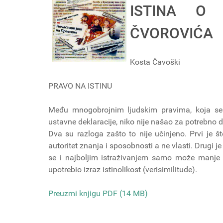
ISTINA O
ČVOROVIĆA
Kosta Čavoški
PRAVO NA ISTINU
Među mnogobrojnim ljudskim pravima, koja se
ustavne deklaracije, niko nije našao za potrebno d
Dva su razloga zašto to nije učinjeno. Prvi je št
autoritet znanja i sposobnosti a ne vlasti. Drugi j
se i najboljim istraživanjem samo može manje ili
upotrebio izraz istinolikost (verisimilitude).
Preuzmi knjigu PDF (14 MB)