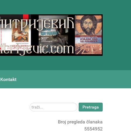
Kontakt
traži...
Pretraga
Broj pregleda članaka
5554952