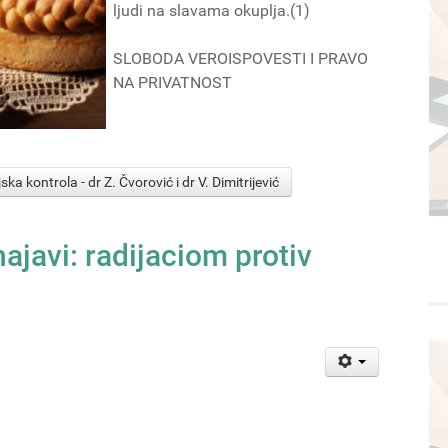
ljudi na slavama okuplja.(1)
SLOBODA VEROISPOVESTI I PRAVO
NA PRIVATNOST
ska kontrola - dr Z. Čvorović i dr V. Dimitrijević
ajavi: radijaciom protiv