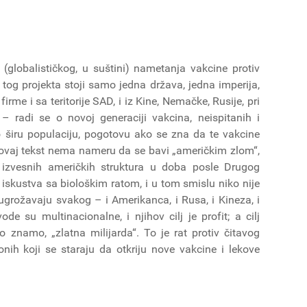
globalističkog, u suštini) nametanja vakcine protiv
tog projekta stoji samo jedna država, jedna imperija,
me i sa teritorije SAD, i iz Kine, Nemačke, Rusije, pri
– radi se o novoj generaciji vakcina, neispitanih i
 širu populaciju, pogotovu ako se zna da te vakcine
o ovaj tekst nema nameru da se bavi „američkim zlom“,
 izvesnih američkih struktura u doba posle Drugog
 iskustva sa biološkim ratom, i u tom smislu niko nije
ugrožavaju svakog – i Amerikanca, i Rusa, i Kineza, i
e su multinacionalne, i njihov cilj je profit; a cilj
znamo, „zlatna milijarda“. To je rat protiv čitavog
nih koji se staraju da otkriju nove vakcine i lekove