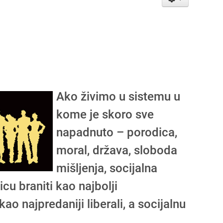
Ako živimo u sistemu u
kome je skoro sve
napadnuto – porodica,
moral, država, sloboda
mišljenja, socijalna
cu braniti kao najbolji
ao najpredaniji liberali, a socijalnu