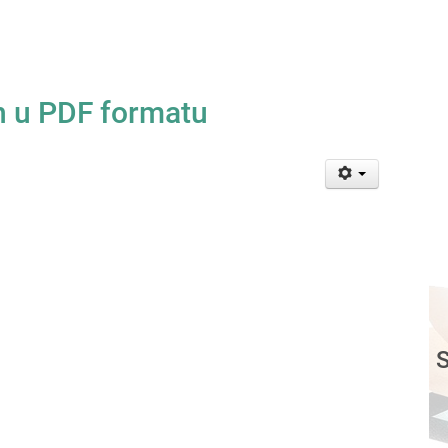
n u PDF formatu
S