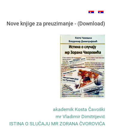
Nove knjige za preuzimanje - (Download)
akademik Kosta Čavoški
mr Vladimir Dimitrijević
ISTINA O SLUČAJU MR ZORANA ČVOROVIĆA