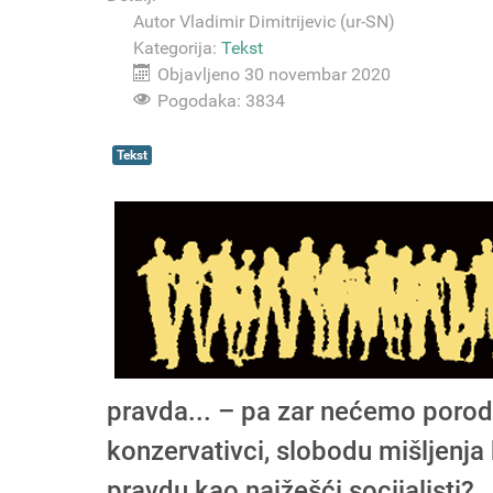
Autor
Vladimir Dimitrijevic (ur-SN)
Kategorija:
Tekst
Objavljeno 30 novembar 2020
Pogodaka: 3834
Tekst
pravda... – pa zar nećemo porodi
konzervativci, slobodu mišljenja k
pravdu kao najžešći socijalisti?