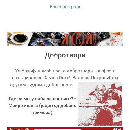
Facebook page
Добротвори
Уз Божију помоћ преко добротвора - овај сајт
функционише. Хвала Богу!; Радиши Петровићу и
другим људима добре воље.
Где се могу набавити књиге? -
Микро књига (један од добрих
примера)