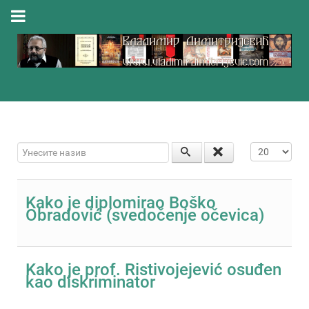
Унесите назив
Приказ #
Kako je diplomirao Boško
Obradović (svedočenje očevica)
Kako je prof. Ristivojejević osuđen
kao diskriminator