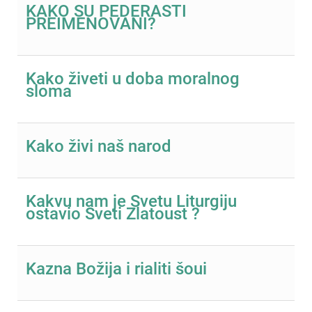
KAKO SU PEDERASTI
PREIMENOVANI?
Kako živeti u doba moralnog
sloma
Kako živi naš narod
Kakvu nam je Svetu Liturgiju
ostavio Sveti Zlatoust ?
Kazna Božija i rialiti šoui