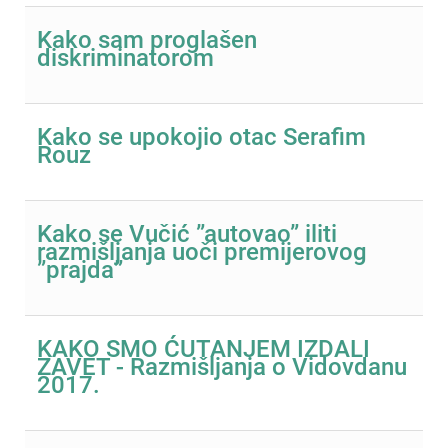
Kako sam proglašen
diskriminatorom
Kako se upokojio otac Serafim
Rouz
Kako se Vučić ”autovao” iliti
razmišljanja uoči premijerovog
”prajda”
KAKO SMO ĆUTANJEM IZDALI
ZAVET - Razmišljanja o Vidovdanu
2017.