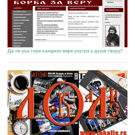
Да ли још гори кандило вере унутра у души твојој?