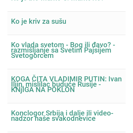
Ko je kriv za sušu
Ko vlada svetom - Bog ili đavo? -
razmišljanje sa Svetim Pajsijem
Svetogorcem
KOGA ČITA VLADIMIR PUTIN: Ivan
Iljin, mislilac buduće Rusije -
KNjIGA NA POKLON
Konclogor Srbija i dalje ili video-
nadzor naše svakodnevice