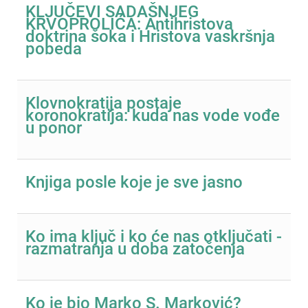
KLJUČEVI SADAŠNJEG
KRVOPROLIĆA: Antihristova
doktrina šoka i Hristova vaskršnja
pobeda
Klovnokratija postaje
koronokratija: kuda nas vode vođe
u ponor
Knjiga posle koje je sve jasno
Ko ima ključ i ko će nas otključati -
razmatranja u doba zatočenja
Ko je bio Marko S. Marković?