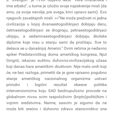
ime srbsko”, u kome je izložio svoje najiskrenije misli (da
smo, za svoje nevolje, pre svega, krivi upravo sami). Evo
njegovih zaveštajnih misli: >>“Ne može preživeti ni jedna
civilizacija u kojoj dvanaestogodišnjaci dobijaju decu,
četrnaestogodišnjaci se drogiraju, petnaestogodišnjaci
ubijaju, a sedamnaestogodišnjaci dobijaju školske
diplome koje nisu u stanju sami da pročitaju. Sve to
dešava se u današnjoj Americi." Ovim rečima je nedavno
spiker Predstavničkog doma američkog kongresa, Njut
Gingrič, iskazao suštinu duhovno-civilizacijskog užasa
koji danas hara američkim društvom. Nije malo onih koji
će, ne bez razloga, primetiti da je gore opisano pogubno
stanje američkog nacionalnog organizma ustvari
prirodni i logični rezultat obesne politike
intervencionizma koju SAD bezkrupulozno provode na
globalnom nivou svim raspoloživim (kripto)političkim i
vojnim sredstvima. Naime, sasvim je sigurno da ne
može biti srećno i duhovno zdravo stanovništvo one