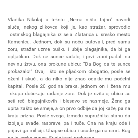
Vladika Nikolaj u tekstu „Nema ništa tajno“ navodi
slučaj nekog zlikovca koji je, kao stražar, sprovodio
oštinskog blagajnika iz sela Zlatarića u sresko mesto
Kamenicu. Jednom, dok su noću putovali, pred samu
zoru, stražar uzme pušku i ubije blagajnika, da bi ga
opljačkao. Dok se sunce rađalo, i prvi zraci padali na
nevinu žrtvu, ona prokune ubicu: “Da Bog da te sunce
prokazalo!“ Ovaj što se pljačkom obogatio, posle se
oženi i skući, a da niko nije znao odakle mu početni
kapital. Posle 20 godina braka, jednom on i žena mu
skupa dočekaju rađanje zore. Dok je svitalo, ubica se
seti reči blagajnikovih i blesavo se nasmeje. Žena ga
upita zašto se smeje, a on prvo odbije da joj kaže, pa na
kraju prizna. Posle svega, između supružnika stanu da
izbijaju svađe, rasprave, pa i tuče. Ona na kraju ode i
prijavi ga miliciji. Uhapse ubicu i osude ga na smrt. Bog
ga je, preko sunca, Svoje tvari, prokazao.