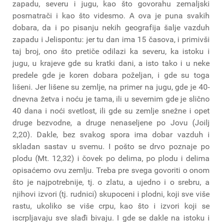
zapadu, severu i jugu, kao što govorahu zemaljski
posmatrači i kao što videsmo. A ova je puna svakih
dobara, da i po pisanju nekih geografija šalje vazduh
zapadu i Jelispontu: jer tu dan ima 15 časova, i primivši
taj broj, ono što pretiče odilazi ka severu, ka istoku i
jugu, u krajeve gde su kratki dani, a isto tako i u neke
predele gde je koren dobara poželjan, i gde su toga
lišeni. Jer lišene su zemlje, na primer na jugu, gde je 40-
dnevna žetva i noću je tama, ili u severnim gde je slično
40 dana i noći svetlost, ili gde su zemlje snežne i opet
druge bezvodne, a druge nenaseljene po Jovu (Joilj
2,20). Dakle, bez svakog spora ima dobar vazduh i
skladan sastav u svemu. I pošto se drvo poznaje po
plodu (Mt. 12,32) i čovek po delima, po plodu i delima
opisaćemo ovu zemlju. Treba pre svega govoriti o onom
što je najpotrebnije, tj. o zlatu, a ujedno i o srebru, a
njihovi izvori (tj. rudnici) skupoceni i plodni, koji sve više
rastu, ukoliko se više crpu, kao što i izvori koji se
iscrpljavaju sve slađi bivaju. I gde se dakle na istoku i