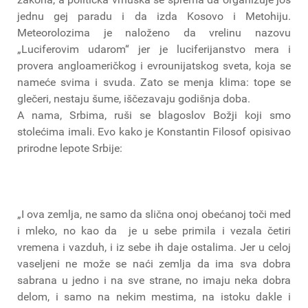
jednu gej paradu i da izda Kosovo i Metohiju.
Meteorolozima je naloženo da vrelinu nazovu
„Luciferovim udarom“ jer je luciferijanstvo mera i
provera angloameričkog i evrounijatskog sveta, koja se
nameće svima i svuda. Zato se menja klima: tope se
glečeri, nestaju šume, iščezavaju godišnja doba.
A nama, Srbima, ruši se blagoslov Božji koji smo
stolećima imali. Evo kako je Konstantin Filosof opisivao
prirodne lepote Srbije:
„I ova zemlja, ne samo da slična onoj obećanoj toči med
i mleko, no kao da je u sebe primila i vezala četiri
vremena i vazduh, i iz sebe ih daje ostalima. Jer u celoj
vaseljeni ne može se naći zemlja da ima sva dobra
sabrana u jedno i na sve strane, no imaju neka dobra
delom, i samo na nekim mestima, na istoku dakle i