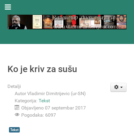
Ko je kriv za sušu
Detalji
Autor
Vladimir Dimitrijevic (ur-SN)
Kategorija:
Tekst
Objavljeno 07 septembar 2017
Pogodaka: 6097
Tekst