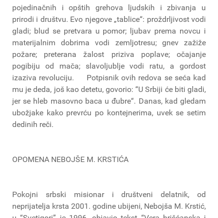
pojedinačnih i opštih grehova ljudskih i zbivanja u
prirodi i društvu. Evo njegove „tablice“: proždrljivost vodi
gladi; blud se pretvara u pomor; ljubav prema novcu i
materijalnim dobrima vodi zemljotresu; gnev zažiže
požare; preterana žalost priziva poplave; očajanje
pogibiju od mača; slavoljublje vodi ratu, a gordost
izaziva revoluciju. Potpisnik ovih redova se seća kad
mu je deda, još kao detetu, govorio: “U Srbiji će biti gladi,
jer se hleb masovno baca u đubre“. Danas, kad gledam
ubožjake kako prevrću po kontejnerima, uvek se setim
dedinih reči.
OPOMENA NEBOJŠE M. KRSTIĆA
Pokojni srbski misionar i društveni delatnik, od
neprijatelja krsta 2001. godine ubijeni, Nebojša M. Krstić,
u “Svetigori” je 1996. objavio tekst “Vera hrišćanska i