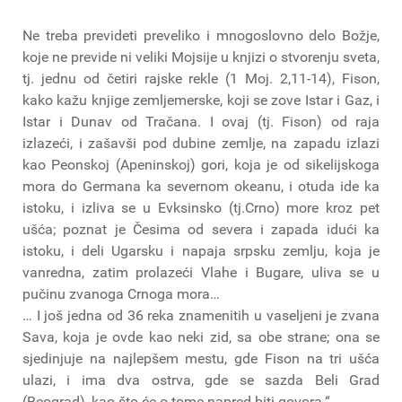
Ne treba prevideti preveliko i mnogoslovno delo Božje,
koje ne previde ni veliki Mojsije u knjizi o stvorenju sveta,
tj. jednu od četiri rajske rekle (1 Moj. 2,11-14), Fison,
kako kažu knjige zemljemerske, koji se zove Istar i Gaz, i
Istar i Dunav od Tračana. I ovaj (tj. Fison) od raja
izlazeći, i zašavši pod dubine zemlje, na zapadu izlazi
kao Peonskoj (Apeninskoj) gori, koja je od sikelijskoga
mora do Germana ka severnom okeanu, i otuda ide ka
istoku, i izliva se u Evksinsko (tj.Crno) more kroz pet
ušća; poznat je Česima od severa i zapada idući ka
istoku, i deli Ugarsku i napaja srpsku zemlju, koja je
vanredna, zatim prolazeći Vlahe i Bugare, uliva se u
pučinu zvanoga Crnoga mora…
… I još jedna od 36 reka znamenitih u vaseljeni je zvana
Sava, koja je ovde kao neki zid, sa obe strane; ona se
sjedinjuje na najlepšem mestu, gde Fison na tri ušća
ulazi, i ima dva ostrva, gde se sazda Beli Grad
(Beograd), kao što će o tome napred biti govora.“