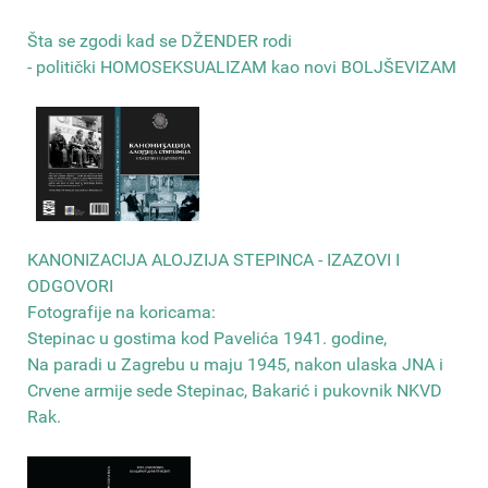
Šta se zgodi kad se DŽENDER rodi
- politički HOMOSEKSUALIZAM kao novi BOLJŠEVIZAM
КANONIZACIJA ALOJZIJA STEPINCA - IZAZOVI I
ODGOVORI
Fotografije na koricama:
Stepinac u gostima kod Pavelića 1941. godine,
Na paradi u Zagrebu u maju 1945, nakon ulaska JNA i
Crvene armije sede Stepinac, Bakarić i pukovnik NKVD
Rak
.