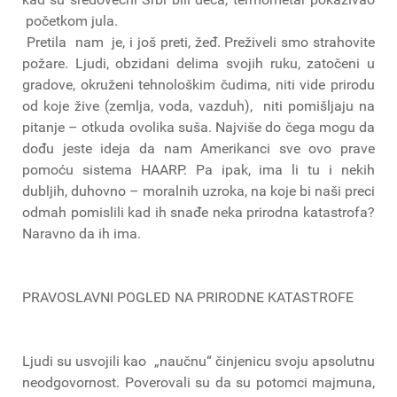
početkom jula.
Pretila nam je, i još preti, žeđ. Preživeli smo strahovite
požare. Ljudi, obzidani delima svojih ruku, zatočeni u
gradove, okruženi tehnološkim čudima, niti vide prirodu
od koje žive (zemlja, voda, vazduh), niti pomišljaju na
pitanje – otkuda ovolika suša. Najviše do čega mogu da
dođu jeste ideja da nam Amerikanci sve ovo prave
pomoću sistema HAARP. Pa ipak, ima li tu i nekih
dubljih, duhovno – moralnih uzroka, na koje bi naši preci
odmah pomislili kad ih snađe neka prirodna katastrofa?
Naravno da ih ima.
PRAVOSLAVNI POGLED NA PRIRODNE KATASTROFE
Ljudi su usvojili kao „naučnu“ činjenicu svoju apsolutnu
neodgovornost. Poverovali su da su potomci majmuna,