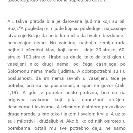
Ali, takva priroda bila je darovana ljudima koji su bili
Božji:“A pogledaj mi i ljude koji su poslednje i najčasnije
stvorenje Božje, da ne bi ko mislio da hvalim bezdušne i
neosećajne stvari. No vaistinu, najbolja zemlja rađa
najbolji pšenični klas, koji nam i daje 30-struko, 60-
struko, 100-struko. Hrabri su dakle, tako da taki glas u
vaseljeni niko drugi nema, od čega časnijega po
Solomonu nema među ljudima. A dobropotrebni su i u
poslušnosti, da im nema ravnih u vaseljeni. Gde je
potreba, brzi su na poslušnost, a spori na govor (Jak.
1,19). A gde je potreba nešto protivno, brzi su na
odgovor svakome koji pita, naoružani oružjem
desnicama i levicama. A telesnom čistotom prevazilaze
druge narode, a isto tako i lakom i svelom krvlju. A uz to
su i milostivi i druželjubivi. Ako bi ko od njih osiroteo u
potrebama, ostali mu sve potrebno daju, ne samo