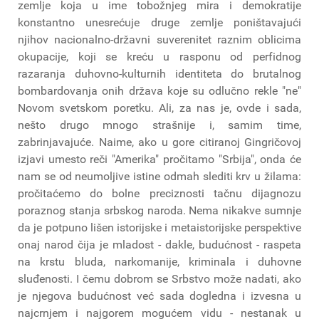
zemlje koja u ime tobožnjeg mira i demokratije
konstantno unesrećuje druge zemlje poništavajući
njihov nacionalno-državni suverenitet raznim oblicima
okupacije, koji se kreću u rasponu od perfidnog
razaranja duhovno-kulturnih identiteta do brutalnog
bombardovanja onih država koje su odlučno rekle "ne"
Novom svetskom poretku. Ali, za nas je, ovde i sada,
nešto drugo mnogo strašnije i, samim time,
zabrinjavajuće. Naime, ako u gore citiranoj Gingričovoj
izjavi umesto reči "Amerika" pročitamo "Srbija", onda će
nam se od neumoljive istine odmah slediti krv u žilama:
pročitaćemo do bolne preciznosti tačnu dijagnozu
poraznog stanja srbskog naroda. Nema nikakve sumnje
da je potpuno lišen istorijske i metaistorijske perspektive
onaj narod čija je mladost - dakle, budućnost - raspeta
na krstu bluda, narkomanije, kriminala i duhovne
sluđenosti. I čemu dobrom se Srbstvo može nadati, ako
je njegova budućnost već sada dogledna i izvesna u
najcrnjem i najgorem mogućem vidu - nestanak u