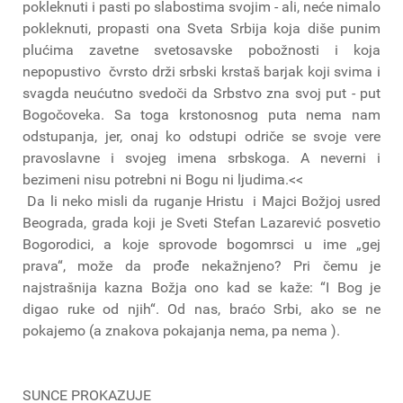
pokleknuti i pasti po slabostima svojim - ali, neće nimalo
pokleknuti, propasti ona Sveta Srbija koja diše punim
plućima zavetne svetosavske pobožnosti i koja
nepopustivo čvrsto drži srbski krstaš barjak koji svima i
svagda neućutno svedoči da Srbstvo zna svoj put - put
Bogočoveka. Sa toga krstonosnog puta nema nam
odstupanja, jer, onaj ko odstupi odriče se svoje vere
pravoslavne i svojeg imena srbskoga. A neverni i
bezimeni nisu potrebni ni Bogu ni ljudima.<<
Da li neko misli da ruganje Hristu i Majci Božjoj usred
Beograda, grada koji je Sveti Stefan Lazarević posvetio
Bogorodici, a koje sprovode bogomrsci u ime „gej
prava“, može da prođe nekažnjeno? Pri čemu je
najstrašnija kazna Božja ono kad se kaže: “I Bog je
digao ruke od njih“. Od nas, braćo Srbi, ako se ne
pokajemo (a znakova pokajanja nema, pa nema ).
SUNCE PROKAZUJE