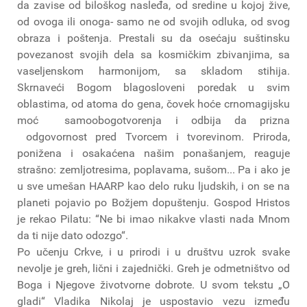
da zavise od biloškog nasleđa, od sredine u kojoj žive,
od ovoga ili onoga- samo ne od svojih odluka, od svog
obraza i poštenja. Prestali su da osećaju suštinsku
povezanost svojih dela sa kosmičkim zbivanjima, sa
vaseljenskom harmonijom, sa skladom stihija.
Skrnaveći Bogom blagosloveni poredak u svim
oblastima, od atoma do gena, čovek hoće crnomagijsku
moć samoobogotvorenja i odbija da prizna
odgovornost pred Tvorcem i tvorevinom. Priroda,
ponižena i osakaćena našim ponašanjem, reaguje
strašno: zemljotresima, poplavama, sušom... Pa i ako je
u sve umešan HAARP kao delo ruku ljudskih, i on se na
planeti pojavio po Božjem dopuštenju. Gospod Hristos
je rekao Pilatu: “Ne bi imao nikakve vlasti nada Mnom
da ti nije dato odozgo“.
Po učenju Crkve, i u prirodi i u društvu uzrok svake
nevolje je greh, lični i zajednički. Greh je odmetništvo od
Boga i Njegove životvorne dobrote. U svom tekstu „O
gladi“ Vladika Nikolaj je uspostavio vezu između