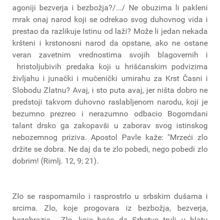
agoniji bezverja i bezbožja?/.../ Ne obuzima li pakleni
mrak onaj narod koji se odrekao svog duhovnog vida i
prestao da razlikuje Istinu od laži? Može li jedan nekada
kršteni i krstonosni narod da opstane, ako ne ostane
veran zavetnim vrednostima svojih blagovernih i
hristoljubivih predaka koji u hrišćanskim podvizima
življahu i junački i mučenički umirahu za Krst Časni i
Slobodu Zlatnu? Avaj, i sto puta avaj, jer ništa dobro ne
predstoji takvom duhovno raslabljenom narodu, koji je
bezumno prezreo i nerazumno odbacio Bogomdani
talant drsko ga zakopavši u zaborav svog istinskog
nebozemnog priziva. Apostol Pavle kaže: "Mrzeći zlo
držite se dobra. Ne daj da te zlo pobedi, nego pobedi zlo
dobrim! (Rimlj. 12, 9; 21).
Zlo se raspomamilo i rasprostrlo u srbskim dušama i
srcima. Zlo, koje progovara iz bezbožja, bezverja,
bezobrazja... Zlo, koje hoće da Srbstvo truli u blatu