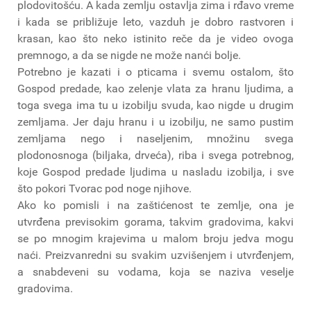
plodovitošću. A kada zemlju ostavlja zima i rđavo vreme
i kada se približuje leto, vazduh je dobro rastvoren i
krasan, kao što neko istinito reče da je video ovoga
premnogo, a da se nigde ne može nanći bolje.
Potrebno je kazati i o pticama i svemu ostalom, što
Gospod predade, kao zelenje vlata za hranu ljudima, a
toga svega ima tu u izobilju svuda, kao nigde u drugim
zemljama. Jer daju hranu i u izobilju, ne samo pustim
zemljama nego i naseljenim, množinu svega
plodonosnoga (biljaka, drveća), riba i svega potrebnog,
koje Gospod predade ljudima u nasladu izobilja, i sve
što pokori Tvorac pod noge njihove.
Ako ko pomisli i na zaštićenost te zemlje, ona je
utvrđena previsokim gorama, takvim gradovima, kakvi
se po mnogim krajevima u malom broju jedva mogu
naći. Preizvanredni su svakim uzvišenjem i utvrđenjem,
a snabdeveni su vodama, koja se naziva veselje
gradovima.