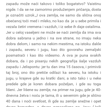
zapadu može naći takovo i toliko bogatstvo? Vaistinu
nigde. I da se ne zamorimo produženjem pričanja, dosta
je označiti uzrok.„I ova zemlja, ne samo da slična onoj
obećanoj toči med i mleko, no kao da je u sebe primila i
vezala četiri vremena i vazduh, i iz sebe ih daje ostalima.
Jer u celoj vaseljeni ne može se naći zemlja da ima sva
dobra sabrana u jedno i na sve strane, no imaju neka
dobra delom, i samo na nekim mestima, na istoku dakle
i zapadu, severu i jugu, kao što govorahu zemaljski
posmatrači i kao što videsmo. A ova je puna svakih
dobara, da i po pisanju nekih geografija šalje vazduh
zapadu i Jelispontu: jer tu dan ima 15 časova, i primivši
taj broj, ono što pretiče odilazi ka severu, ka istoku i
jugu, u krajeve gde su kratki dani, a isto tako i u neke
predele gde je koren dobara poželjan, i gde su toga
lišeni. Jer lišene su zemlje, na primer na jugu, gde je 40-
dnevna žetva i noću je tama, ili u severnim gde je slično
40 dana i noći svetlost, ili gde su zemlje snežne i opet
druge bezvodne, a druge nenaseljene po Jovu (Joilj