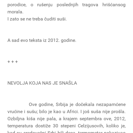
porodice, o rušenju poslednjih tragova hrišćansog
morala.
I zato se ne treba čuditi suši.
A sad evo teksta iz 2012. godine.
+ + +
NEVOLJA KOJA NAS JE SNAŠLA
Ove godine, Srbija je dočekala nezapamćene
vrućine i sušu; bilo je kao u Africi. I još suša nije prošla.
Ozbiljna kiša nije pala, a krajem septembra ove, 2012,
temperatura dostiže 30 stepeni Celzijusovih, koliko je,
kad su sredovečni Srbi bili deca, termometar pokazivao