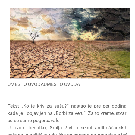
UMESTO UVODAUMESTO UVODA
Tekst „Ko je kriv za sušu?“ nastao je pre pet godina,
kada je i objavljen na „Borbi za veru“. Za to vreme, stvari
su se samo pogoršavale.
U ovom trenutku, Srbija živi u senci antihrišćanskih
zakona, a politička vrhuška se sprema da organizuje još