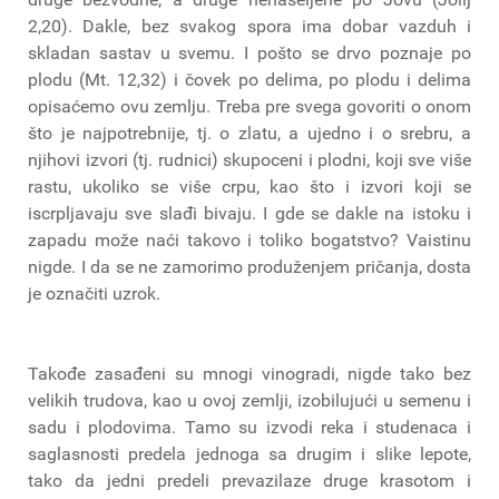
2,20). Dakle, bez svakog spora ima dobar vazduh i
skladan sastav u svemu. I pošto se drvo poznaje po
plodu (Mt. 12,32) i čovek po delima, po plodu i delima
opisaćemo ovu zemlju. Treba pre svega govoriti o onom
što je najpotrebnije, tj. o zlatu, a ujedno i o srebru, a
njihovi izvori (tj. rudnici) skupoceni i plodni, koji sve više
rastu, ukoliko se više crpu, kao što i izvori koji se
iscrpljavaju sve slađi bivaju. I gde se dakle na istoku i
zapadu može naći takovo i toliko bogatstvo? Vaistinu
nigde. I da se ne zamorimo produženjem pričanja, dosta
je označiti uzrok.
Takođe zasađeni su mnogi vinogradi, nigde tako bez
velikih trudova, kao u ovoj zemlji, izobilujući u semenu i
sadu i plodovima. Tamo su izvodi reka i studenaca i
saglasnosti predela jednoga sa drugim i slike lepote,
tako da jedni predeli prevazilaze druge krasotom i