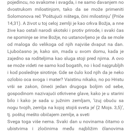
pojedincu, no svakome i svagda, i ne samo davanjem no
dvostrukom milostinjom, tako da se može primeniti
Solomonova reč ‘Poštujući ništega, čini milostinju’ (Priče
14,31). A život u toj celoj zemlji je kao crkva Božja, a nne
žive kao ostali narodi skotski i protiv prirode, i svaki čas
ne spominje se ime Božje, no ustanovljeno je da se mole
od maloga do velikoga od njih najviše dvaput na dan.
Ljubočasno je, kako sin, mada u svom domu, kada je
zajedno sa roditeljima kao sluga stoji pred njima. A ovo
se može videti ne samo kod bogatih, no i kod najgrubljih
i kod poslednje sirotinje. Gde se čulo kod njih da je neko
ozlobio oca svoga i mater? Vaistinu nikako, no po Hristu
vrši se zakon, čineći jedan drugoga boljim od sebe,
gospodinom nazivajući otkrivene glave, kako je u starini
bilo i kako je sada u južnim zemljam, ‘izuj obuću sa
nogu tvojih, zemlja na kojoj stojiš sveta je’ (2 Mojs. 3,5)’,
tj. poštuj mešto običajem zemlje, a sveti
Svega toga više nema. Svaki dan u novinama čitamo o
ubistvima i zločinima među najbližim članovima