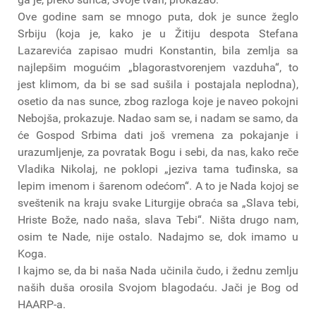
Ove godine sam se mnogo puta, dok je sunce žeglo
Srbiju (koja je, kako je u Žitiju despota Stefana
Lazarevića zapisao mudri Konstantin, bila zemlja sa
najlepšim mogućim „blagorastvorenjem vazduha“, to
jest klimom, da bi se sad sušila i postajala neplodna),
osetio da nas sunce, zbog razloga koje je naveo pokojni
Nebojša, prokazuje. Nadao sam se, i nadam se samo, da
će Gospod Srbima dati još vremena za pokajanje i
urazumljenje, za povratak Bogu i sebi, da nas, kako reče
Vladika Nikolaj, ne poklopi „jeziva tama tuđinska, sa
lepim imenom i šarenom odećom“. A to je Nada kojoj se
sveštenik na kraju svake Liturgije obraća sa „Slava tebi,
Hriste Bože, nado naša, slava Tebi“. Ništa drugo nam,
osim te Nade, nije ostalo. Nadajmo se, dok imamo u
Koga.
I kajmo se, da bi naša Nada učinila čudo, i žednu zemlju
naših duša orosila Svojom blagodaću. Jači je Bog od
HAARP-a.