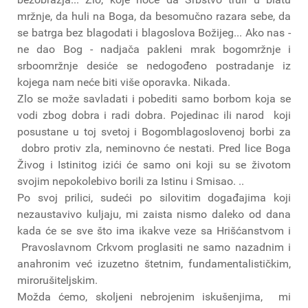
mržnje, da huli na Boga, da besomučno razara sebe, da
se batrga bez blagodati i blagoslova Božijeg... Ako nas -
ne dao Bog - nadjača pakleni mrak bogomržnje i
srboomržnje desiće se nedogođeno postradanje iz
kojega nam neće biti više oporavka. Nikada.
Zlo se može savladati i pobediti samo borbom koja se
vodi zbog dobra i radi dobra. Pojedinac ili narod koji
posustane u toj svetoj i Bogomblagoslovenoj borbi za
dobro protiv zla, neminovno će nestati. Pred lice Boga
Živog i Istinitog izići će samo oni koji su se životom
svojim nepokolebivo borili za Istinu i Smisao. ..
Po svoj prilici, sudeći po silovitim događajima koji
nezaustavivo kuljaju, mi zaista nismo daleko od dana
kada će se sve što ima ikakve veze sa Hrišćanstvom i
Pravoslavnom Crkvom proglasiti ne samo nazadnim i
anahronim već izuzetno štetnim, fundamentalističkim,
mirorušiteljskim.
Možda ćemo, skoljeni nebrojenim iskušenjima, mi