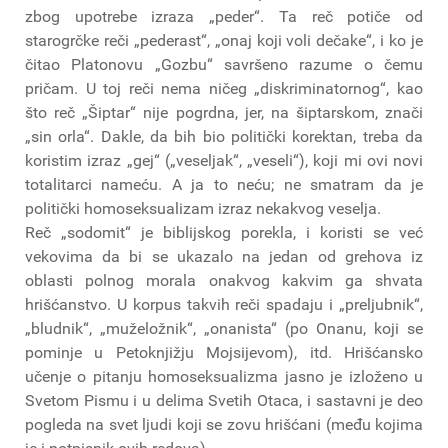
zbog upotrebe izraza „peder“. Ta reč potiče od
starogrčke reči „pederast“, „onaj koji voli dečake“, i ko je
čitao Platonovu „Gozbu“ savršeno razume o čemu
pričam. U toj reči nema ničeg „diskriminatornog“, kao
što reč „Šiptar“ nije pogrdna, jer, na šiptarskom, znači
„sin orla“. Dakle, da bih bio politički korektan, treba da
koristim izraz „gej“ („veseljak“, „veseli“), koji mi ovi novi
totalitarci nameću. A ja to neću; ne smatram da je
politički homoseksualizam izraz nekakvog veselja.
Reč „sodomit“ je biblijskog porekla, i koristi se već
vekovima da bi se ukazalo na jedan od grehova iz
oblasti polnog morala onakvog kakvim ga shvata
hrišćanstvo. U korpus takvih reči spadaju i „preljubnik“,
„bludnik“, „muželožnik“, „onanista“ (po Onanu, koji se
pominje u Petoknjižju Mojsijevom), itd. Hrišćansko
učenje o pitanju homoseksualizma jasno je izloženo u
Svetom Pismu i u delima Svetih Otaca, i sastavni je deo
pogleda na svet ljudi koji se zovu hrišćani (među kojima