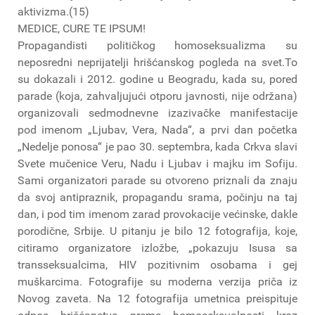
aktivizma.(15)
MEDICE, CURE TE IPSUM!
Propagandisti političkog homoseksualizma su
neposredni neprijatelji hrišćanskog pogleda na svet.To
su dokazali i 2012. godine u Beogradu, kada su, pored
parade (koja, zahvaljujući otporu javnosti, nije održana)
organizovali sedmodnevne izazivačke manifestacije
pod imenom „Ljubav, Vera, Nada“, a prvi dan početka
„Nedelje ponosa“ je pao 30. septembra, kada Crkva slavi
Svete mučenice Veru, Nadu i Ljubav i majku im Sofiju.
Sami organizatori parade su otvoreno priznali da znaju
da svoj antipraznik, propagandu srama, počinju na taj
dan, i pod tim imenom zarad provokacije većinske, dakle
porodične, Srbije. U pitanju je bilo 12 fotografija, koje,
citiramo organizatore izložbe, „pokazuju Isusa sa
transseksualcima, HIV pozitivnim osobama i gej
muškarcima. Fotografije su moderna verzija priča iz
Novog zaveta. Na 12 fotografija umetnica preispituje