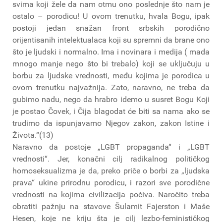
svima koji žele da nam otmu ono poslednje što nam je
ostalo – porodicu! U ovom trenutku, hvala Bogu, ipak
postoji jedan snažan front srbskih porodično
orijentisanih intelektualaca koji su spremni da brane ono
što je ljudski i normalno. Ima i novinara i medija ( mada
mnogo manje nego što bi trebalo) koji se uključuju u
borbu za ljudske vrednosti, među kojima je porodica u
ovom trenutku najvažnija. Zato, naravno, ne treba da
gubimo nadu, nego da hrabro idemo u susret Bogu Koji
je postao Čovek, i Čija blagodat će biti sa nama ako se
trudimo da ispunjavamo Njegov zakon, zakon Istine i
Života.“(13)
Naravno da postoje „LGBT propaganda“ i „LGBT
vrednosti“. Jer, konačni cilj radikalnog političkog
homoseksualizma je da, preko priče o borbi za „ljudska
prava“ ukine prirodnu porodicu, i razori sve porodične
vrednosti na kojima civilizacija počiva. Naročito treba
obratiti pažnju na stavove Šulamit Fajerston i Maše
Hesen, koje ne kriju šta je cilj lezbo-feminističkog