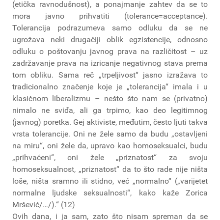
(etička ravnodušnost), a ponajmanje zahtev da se to
mora javno prihvatiti (tolerance=acceptance).
Tolerancija podrazumeva samo odluku da se ne
ugrožava neki drugačiji oblik egzistencije, odnosno
odluku o poštovanju javnog prava na različitost – uz
zadržavanje prava na izricanje negativnog stava prema
tom obliku. Sama reč „trpeljivost“ jasno izražava to
tradicionalno značenje koje je „tolerancija“ imala i u
klasičnom liberalizmu – nešto što nam se (privatno)
nimalo ne sviđa, ali ga trpimo, kao deo legitimnog
(javnog) poretka. Gej aktiviste, međutim, često ljuti takva
vrsta tolerancije. Oni ne žele samo da budu „ostavljeni
na miru“, oni žele da, upravo kao homoseksualci, budu
„prihvaćeni“, oni žele „priznatost“ za svoju
homoseksualnost, „priznatost“ da to što rade nije ništa
loše, ništa sramno ili stidno, već „normalno“ („varijetet
normalne ljudske seksualnosti“, kako kaže Zorica
Mršević/…/).“ (12)
Ovih dana, i ja sam, zato što nisam spreman da se