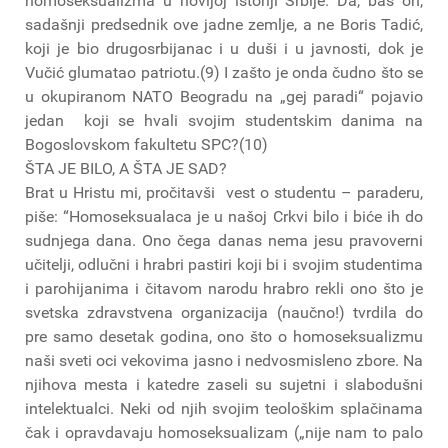
homoseksualizma u novijoj istoriji Srbije. Da, baš on,
sadašnji predsednik ove jadne zemlje, a ne Boris Tadić,
koji je bio drugosrbijanac i u duši i u javnosti, dok je
Vučić glumatao patriotu.(9) I zašto je onda čudno što se
u okupiranom NATO Beogradu na „gej paradi“ pojavio
jedan koji se hvali svojim studentskim danima na
Bogoslovskom fakultetu SPC?(10)
ŠTA JE BILO, A ŠTA JE SAD?
Brat u Hristu mi, pročitavši vest o studentu – paraderu,
piše: “Homoseksualaca je u našoj Crkvi bilo i biće ih do
sudnjega dana. Ono čega danas nema jesu pravoverni
učitelji, odlučni i hrabri pastiri koji bi i svojim studentima
i parohijanima i čitavom narodu hrabro rekli ono što je
svetska zdravstvena organizacija (naučno!) tvrdila do
pre samo desetak godina, ono što o homoseksualizmu
naši sveti oci vekovima jasno i nedvosmisleno zbore. Na
njihova mesta i katedre zaseli su sujetni i slabodušni
intelektualci. Neki od njih svojim teološkim splačinama
čak i opravdavaju homoseksualizam („nije nam to palo