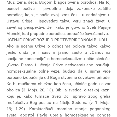
Muž, žena, deca, Bogom blagoslovena porodica. Na toj
osnovi počiva i prvobitna ideja zakonske zaštite
porodice, koja je našla svoj izraz čak i u sadašnjem u
Ustavu Srbije. Ispovedati takvu veru znači živeti u
zavetnoj perspektivi. Jer, kako je govorio Sveti Pajsije
Atonski, kad propadne porodica, propašće čovečanstvo.
UČENJE CRKVE BOŽJE O PROTIVPRIRODNOM BLUDU
Ako je učenje Crkve o odnosima polova takvo kakvo
jeste, onda je i sasvim jasno zašto u „Osnovima
socijalne koncepcije“ o homoseksualizmu piše sledeće:
„Sveto Pismo i učenje Crkve nedvosmisleno osuđuju
homoseksualne polne veze, budući da u njima vide
poročno izopačenje od Boga stvorene čovekove prirode.
Ko bi muškarca obležao kao ženu, učiniše gadnu stvar
obojica (3. Mojs. 20; 13). Biblija svedoči o teškoj kazni
koju je, kako tumače Sveti Oci, upravo zbog greha
muželoštva Bog poslao na žitelje Sodoma (v. 1. Mojs.
19; 1-29). Karakterišući moralno stanje paganskog
sveta, apostol Pavle ubraja homoseksualne odnose