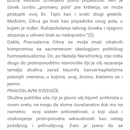
prizna veštački izmenjenu polnu pripadnost. Ako je
čovek izvršio „promenu pola“ pre krštenja, on može
pristupiti ovoj Sv. Tajni kao i svaki drugi grešnik.
Međutim, Crkva ga krsti kao pripadnika onog pola, u
kojem je rođen. Rukopoloženje takvog čoveka i njegovo
stupanje u crkveni brak su nedopustivi.“(2)
Dakle, Pravoslavna Crkva ne može imati nikakvih
kompromisa sa savremenom ideologijom političkog
homoseksualizma. On, po Nataliji Naročnickoj, nije ništa
drugo do protivporodično stanovište čiji je cilj razaranje
temelja društva zarad trijumfa kancer-kapitalizma
potonjih vremena, u kojima, avaj, živimo, krećemo se i
jesmo.
PRAVOSLAVNI SVEDOČE
Okultne političke sile, čiji je glavni cilj trijumf antihrista u
ovom svetu, ne mogu da slome čovečanstvo dok mu ne
nametnu svoj sistem antivrednosti, u koji ulazi i
ozakonjenje protivprirodne seksualnosti kao nečeg
poželjnog i prihvatljivog. Zato je jasno da se