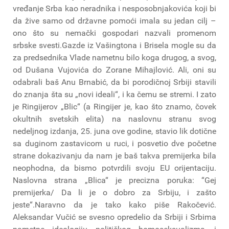
vređanje Srba kao neradnika i nesposobnjakovića koji bi
da žive samo od državne pomoći imala su jedan cilj –
ono što su nemački gospodari nazvali promenom
srbske svesti.Gazde iz Vašingtona i Brisela mogle su da
za predsednika Vlade nametnu bilo koga drugog, a svog,
od Dušana Vujovića do Zorane Mihajlović. Ali, oni su
odabrali baš Anu Brnabić, da bi porodičnoj Srbiji stavili
do znanja šta su „novi ideali“, i ka čemu se stremi. I zato
je Ringijerov „Blic“ (a Ringijer je, kao što znamo, čovek
okultnih svetskih elita) na naslovnu stranu svog
nedeljnog izdanja, 25. juna ove godine, stavio lik dotične
sa duginom zastavicom u ruci, i posvetio dve početne
strane dokazivanju da nam je baš takva premijerka bila
neophodna, da bismo potvrdili svoju EU orijentaciju.
Naslovna strana „Blica“ je precizna poruka: “Gej
premijerka/ Da li je o dobro za Srbiju, i zašto
jeste“.Naravno da je tako kako piše Rakočević.
Aleksandar Vučić se svesno opredelio da Srbiji i Srbima