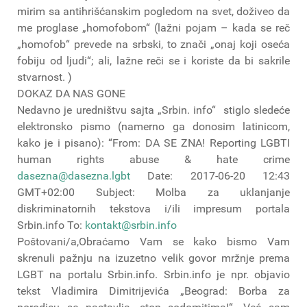
mirim sa antihrišćanskim pogledom na svet, doživeo da
me proglase „homofobom“ (lažni pojam – kada se reč
„homofob“ prevede na srbski, to znači „onaj koji oseća
fobiju od ljudi“; ali, lažne reči se i koriste da bi sakrile
stvarnost. )
DOKAZ DA NAS GONE
Nedavno je uredništvu sajta „Srbin. info“ stiglo sledeće
elektronsko pismo (namerno ga donosim latinicom,
kako je i pisano): “From: DA SE ZNA! Reporting LGBTI
human rights abuse & hate crime
dasezna@dasezna.lgbt
Date: 2017-06-20 12:43
GMT+02:00 Subject: Molba za uklanjanje
diskriminatornih tekstova i/ili impresum portala
Srbin.info To:
kontakt@srbin.info
Poštovani/a,Obraćamo Vam se kako bismo Vam
skrenuli pažnju na izuzetno velik govor mržnje prema
LGBT na portalu Srbin.info. Srbin.info je npr. objavio
tekst Vladimira Dimitrijevića „Beograd: Borba za