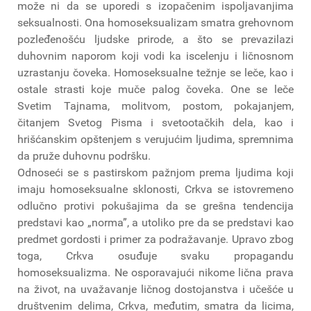
može ni da se uporedi s izopačenim ispoljavanjima
seksualnosti. Ona homoseksualizam smatra grehovnom
pozleđenošću ljudske prirode, a što se prevazilazi
duhovnim naporom koji vodi ka iscelenju i ličnosnom
uzrastanju čoveka. Homoseksualne težnje se leče, kao i
ostale strasti koje muče palog čoveka. One se leče
Svetim Tajnama, molitvom, postom, pokajanjem,
čitanjem Svetog Pisma i svetootačkih dela, kao i
hrišćanskim opštenjem s verujućim ljudima, spremnima
da pruže duhovnu podršku.
Odnoseći se s pastirskom pažnjom prema ljudima koji
imaju homoseksualne sklonosti, Crkva se istovremeno
odlučno protivi pokušajima da se grešna tendencija
predstavi kao „norma”, a utoliko pre da se predstavi kao
predmet gordosti i primer za podražavanje. Upravo zbog
toga, Crkva osuđuje svaku propagandu
homoseksualizma. Ne osporavajući nikome lična prava
na život, na uvažavanje ličnog dostojanstva i učešće u
društvenim delima, Crkva, međutim, smatra da licima,