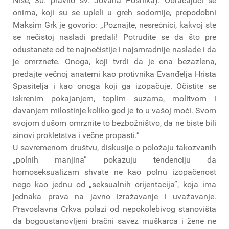
Nise, 30. pravilo sv. Jovana Posnika). Obraćajući se
onima, koji su se upleli u greh sodomije, prepodobni
Maksim Grk je govorio: „Poznajte, nesrećnici, kakvoj ste
se nečistoj nasladi predali! Potrudite se da što pre
odustanete od te najnečistije i najsmradnije naslade i da
je omrznete. Onoga, koji tvrdi da je ona bezazlena,
predajte večnoj anatemi kao protivnika Evanđelja Hrista
Spasitelja i kao onoga koji ga izopačuje. Očistite se
iskrenim pokajanjem, toplim suzama, molitvom i
davanjem milostinje koliko god je to u vašoj moći. Svom
svojom dušom omrznite to bezbožništvo, da ne biste bili
sinovi prokletstva i večne propasti.“
U savremenom društvu, diskusije o položaju takozvanih
„polnih manjina” pokazuju tendenciju da
homoseksualizam shvate ne kao polnu izopačenost
nego kao jednu od „seksualnih orijentacija”, koja ima
jednaka prava na javno izražavanje i uvažavanje.
Pravoslavna Crkva polazi od nepokolebivog stanovišta
da bogoustanovljeni bračni savez muškarca i žene ne