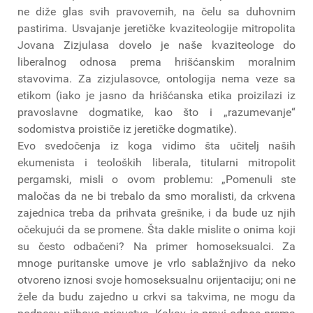
ne diže glas svih pravovernih, na čelu sa duhovnim
pastirima. Usvajanje jeretičke kvaziteologije mitropolita
Jovana Zizjulasa dovelo je naše kvaziteologe do
liberalnog odnosa prema hrišćanskim moralnim
stavovima. Za zizjulasovce, ontologija nema veze sa
etikom (iako je jasno da hrišćanska etika proizilazi iz
pravoslavne dogmatike, kao što i „razumevanje“
sodomistva proističe iz jeretičke dogmatike).
Evo svedočenja iz koga vidimo šta učitelj naših
ekumenista i teoloških liberala, titularni mitropolit
pergamski, misli o ovom problemu: „Pomenuli ste
maločas da ne bi trebalo da smo moralisti, da crkvena
zajednica treba da prihvata grešnike, i da bude uz njih
očekujući da se promene. Šta dakle mislite o onima koji
su često odbačeni? Na primer homoseksualci. Za
mnoge puritanske umove je vrlo sablažnjivo da neko
otvoreno iznosi svoje homoseksualnu orijentaciju; oni ne
žele da budu zajedno u crkvi sa takvima, ne mogu da