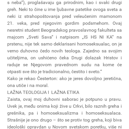
s neba“), proglašavaju ga prirodnim, kao i svaki drugi
greh. Neki to čine u ime ljubavne patetike ovoga sveta a
neki iz strahopoštovanja pred veleučenim mamonom
21. veka, pred njegovim gordim podsmehom. Ovaj
nesretni student Beogradskog pravoslavnog fakulteta sa
majcom „Sveti Sava“ i natpisom „IS HS NI KA“ na
prstenu, nije tek samo deklarisani homoseksualac, on je
verno duhovno čedo novih teologa. Zajedno sa svojim
učiteljima, on ushićeno čeka Drugi dolazak Hristov i
raduje se Njegovom pravednom sudu na kome će
otpasti sve što je tradicionalno, čestito i sveto.“
Kako je rekao Česterton: ako je jeres dovoljno jeretična,
ona utiče i na moral.
LAŽNA TEOLOGIJA I LAŽNA ETIKA
Zaista, ovaj moj duhovni saborac je potpuno u pravu.
Uvek je, među onima koji žive u Crkvi, bilo raznih greha i
grešnika, pa i homoseksualizma i homoseksualaca.
Strašnije je ono drugo – što se protiv tog greha, koji biva
ideološki opravdan u Novom svetskom poretku, više ni