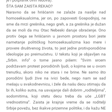
je i potpisnik ovih redova).
ŠTA SAM ZAISTA REKAO?
Naravno da se hrišćanin ne zalaže za nasilje nad
homoseksualcima, jer on, po zapovesti Gospodnjoj, ne
sme da mrzi grešnika, nego greh, a za grešnika je dužan
da se moli da mu Otac Nebeski daruje obraćenje. Ono
protiv čega se hrišćanin u javnom prostoru bori jeste
nametanje političkog homoseksualizma kao mere i
provere društvenog života, to jest jedne protivporodične
ideologije po preimućstvu. U tekstu koji je objavljen na
„Srbin. info“ o tome jasno pišem: “Svim srcem
podržavam protest porodičnih ljudi, o kojima se u ovom
trenutku, skoro niko ne stara i ne brine. Ne samo što
porodični ljudi žive na ivici bede, nego nam se sad
mešaju u svakodnevnicu, i žele da našu decu otimaju da
bi ih, koliko sutra, na usvajanje dali dobrim „roditeljima“,
sodomitima, koji otetu decu treba da uče „LGBT
vrednostima“. Zaista je krajnje vreme da se roditelji
Srbije povežu, bez ikakve prizemne politike, i da kažu NE