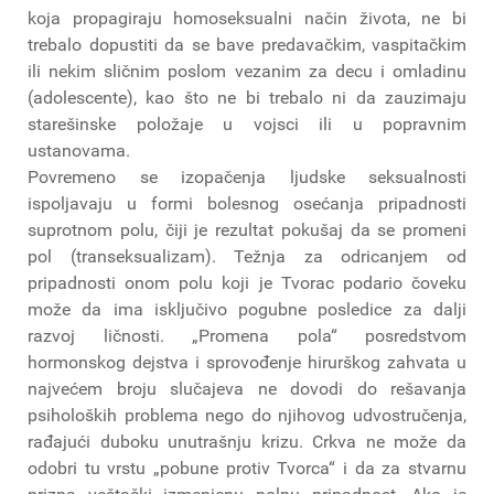
koja propagiraju homoseksualni način života, ne bi
trebalo dopustiti da se bave predavačkim, vaspitačkim
ili nekim sličnim poslom vezanim za decu i omladinu
(adolescente), kao što ne bi trebalo ni da zauzimaju
starešinske položaje u vojsci ili u popravnim
ustanovama.
Povremeno se izopačenja ljudske seksualnosti
ispoljavaju u formi bolesnog osećanja pripadnosti
suprotnom polu, čiji je rezultat pokušaj da se promeni
pol (transeksualizam). Težnja za odricanjem od
pripadnosti onom polu koji je Tvorac podario čoveku
može da ima isključivo pogubne posledice za dalji
razvoj ličnosti. „Promena pola“ posredstvom
hormonskog dejstva i sprovođenje hirurškog zahvata u
najvećem broju slučajeva ne dovodi do rešavanja
psiholoških problema nego do njihovog udvostručenja,
rađajući duboku unutrašnju krizu. Crkva ne može da
odobri tu vrstu „pobune protiv Tvorca“ i da za stvarnu