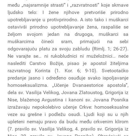
među „najsramnije strasti” i „razvratnosti” koje skrnave
ljudsko telo: I žene njihove pretvoriše prirodno
upotrebljavanje u protivprirodno. A isto tako i muškarci
ostavivši prirodno upotrebljavanje žena, raspališe se
željom svojom jedan na drugoga, muškarci sa
muškarcima čineći sram, primajući na sebi
odgovarajuću platu za svoju zabludu (Rimlj. 1; 26-27).
Ne varajte se… ni rukobludnici ni muželožnici… neće
naslediti Carstvo Božije, pisao je apostol žiteljima
razvratnog Korinta (1. Kor. 6; 9-10). Svetootačko
predanje jasno i određeno osuđuje svako ispoljavanje
homoseksualizma. „Učenje Dvanaestorice apostola”,
dela sv. Vasilija Velikog, Jovana Zlatoustog, Grigorija iz
Nise, blaženog Avgustina i kanoni sv. Jovana Posnika
izražavaju nepokolebivo učenje Crkve: homoseksualne
veze su grešne i podležu osudi. Ljudi koji su u njih
upleteni nemaju pravo da budu među crkvenim klirom
(7. pravilo sv. Vasilija Velikog, 4. pravilo sv. Grigorija iz