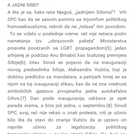
A JADNI SRBI?
A šta je sa, kako reče Njegoš, „jadnijem Srbima“? Vrh
SPC kao da se sasvim pomirio sa trijumfom političkog
homoseksualizma, rešivši da ne „talasa“ tim povodom.
To se videlo u poslednje vreme: reč nije rečena protiv
nametanja tzv. „obrazovnih paketa“ Ministarstva
prosvete povezanih sa LGBT propagandom(5); jedan
arhijerej je podržao Anu Brnabić kao budućeg premijera
Srbije(6); čitav Sinod se pojavio da na inauguraciji
novog predsednika Srbije, Aleksandra Vučića, koji je
dotičnu predložio za mandatara, a patrijarh Irinej se sa
njom na toj inauguraciji slikao, kao da ne zna vrednost
simboličkih gestova prvojerarha jedne autokefalne
Crkve.(7) Dan posle inauguracije, održana je opet
parada srama, a biće još jedna, u septembru.(8) Sinod
SPC, avaj, reč nije rekao u znak protesta, niti je učinio
bilo šta da stavi do znanja Vučiću da je upravo on
najviše učinio za legalizaciju političkog