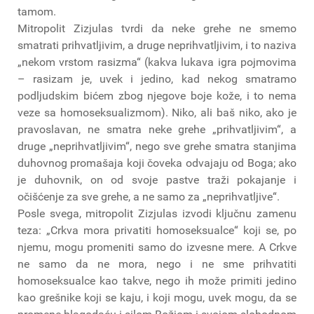
tamom.
Mitropolit Zizjulas tvrdi da neke grehe ne smemo
smatrati prihvatljivim, a druge neprihvatljivim, i to naziva
„nekom vrstom rasizma“ (kakva lukava igra pojmovima
– rasizam je, uvek i jedino, kad nekog smatramo
podljudskim bićem zbog njegove boje kože, i to nema
veze sa homoseksualizmom). Niko, ali baš niko, ako je
pravoslavan, ne smatra neke grehe „prihvatljivim“, a
druge „neprihvatljivim“, nego sve grehe smatra stanjima
duhovnog promašaja koji čoveka odvajaju od Boga; ako
je duhovnik, on od svoje pastve traži pokajanje i
očišćenje za sve grehe, a ne samo za „neprihvatljive“.
Posle svega, mitropolit Zizjulas izvodi ključnu zamenu
teza: „Crkva mora privatiti homoseksualce“ koji se, po
njemu, mogu promeniti samo do izvesne mere. A Crkve
ne samo da ne mora, nego i ne sme prihvatiti
homoseksualce kao takve, nego ih može primiti jedino
kao grešnike koji se kaju, i koji mogu, uvek mogu, da se