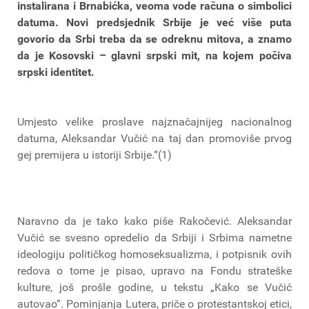
instalirana i Brnabićka, veoma vode računa o simbolici
datuma. Novi predsjednik Srbije je već više puta
govorio da Srbi treba da se odreknu mitova, a znamo
da je Kosovski – glavni srpski mit, na kojem počiva
srpski identitet.
Umjesto velike proslave najznačajnijeg nacionalnog
datuma, Aleksandar Vučić na taj dan promoviše prvog
gej premijera u istoriji Srbije.“(1)
Naravno da je tako kako piše Rakočević. Aleksandar
Vučić se svesno opredelio da Srbiji i Srbima nametne
ideologiju političkog homoseksualizma, i potpisnik ovih
redova o tome je pisao, upravo na Fondu strateške
kulture, još prošle godine, u tekstu „Kako se Vučić
autovao“. Pominjanja Lutera, priče o protestantskoj etici,