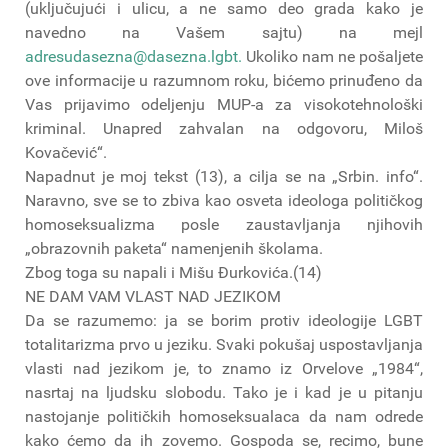
(uključujući i ulicu, a ne samo deo grada kako je
navedno na Vašem sajtu) na mejl
adresudasezna@dasezna.lgbt
.
Ukoliko nam ne pošaljete
ove informacije u razumnom roku, bićemo prinuđeno da
Vas prijavimo odeljenju MUP-a za visokotehnološki
kriminal. Unapred zahvalan na odgovoru, Miloš
Kovačević“.
Napadnut je moj tekst (13), a cilja se na „Srbin. info“.
Naravno, sve se to zbiva kao osveta ideologa političkog
homoseksualizma posle zaustavljanja njihovih
„obrazovnih paketa“ namenjenih školama.
Zbog toga su napali i Mišu Đurkovića.(14)
NE DAM VAM VLAST NAD JEZIKOM
Da se razumemo: ja se borim protiv ideologije LGBT
totalitarizma prvo u jeziku. Svaki pokušaj uspostavljanja
vlasti nad jezikom je, to znamo iz Orvelove „1984“,
nasrtaj na ljudsku slobodu. Tako je i kad je u pitanju
nastojanje političkih homoseksualaca da nam odrede
kako ćemo da ih zovemo. Gospoda se, recimo, bune