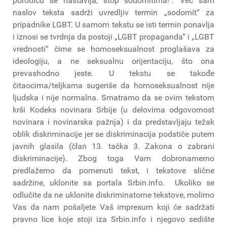
porodicu se nastavlja, stop sodomitima!“. Već sam
naslov teksta sadrži uvredljiv termin „sodomit“ za
pripadnike LGBT. U samom tekstu se isti termin ponavlja
i iznosi se tvrdnja da postoji „LGBT propaganda“ i „LGBT
vrednosti“ čime se homoseksualnost proglašava za
ideologiju, a ne seksualnu orijentaciju, što ona
prevashodno jeste. U tekstu se takođe
čitaocima/teljkama sugeriše da homoseksualnost nije
ljudska i nije normalna. Smatramo da se ovim tekstom
krši Kodeks novinara Srbije (u delovima odgovornost
novinara i novinarska pažnja) i da predstavljaju težak
oblik diskriminacije jer se diskriminacija podstiče putem
javnih glasila (član 13. tačka 3. Zakona o zabrani
diskriminacije). Zbog toga Vam dobronamerno
predlažemo da pomenuti tekst, i tekstove slične
sadržine, uklonite sa portala Srbin.info. Ukoliko se
odlučite da ne uklonite diskriminatorne tekstove, molimo
Vas da nam pošaljete Vaš impresum koji će sadržati
pravno lice koje stoji iza Srbin.info i njegovo sedište