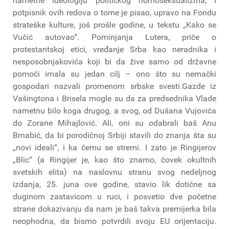
nametne ideologiju političkog homoseksualizma, i
potpisnik ovih redova o tome je pisao, upravo na Fondu
strateške kulture, još prošle godine, u tekstu „Kako se
Vučić autovao“. Pominjanja Lutera, priče o
protestantskoj etici, vređanje Srba kao neradnika i
nesposobnjakovića koji bi da žive samo od državne
pomoći imala su jedan cilj – ono što su nemački
gospodari nazvali promenom srbske svesti.Gazde iz
Vašingtona i Brisela mogle su da za predsednika Vlade
nametnu bilo koga drugog, a svog, od Dušana Vujovića
do Zorane Mihajlović. Ali, oni su odabrali baš Anu
Brnabić, da bi porodičnoj Srbiji stavili do znanja šta su
„novi ideali“, i ka čemu se stremi. I zato je Ringijerov
„Blic“ (a Ringijer je, kao što znamo, čovek okultnih
svetskih elita) na naslovnu stranu svog nedeljnog
izdanja, 25. juna ove godine, stavio lik dotične sa
duginom zastavicom u ruci, i posvetio dve početne
strane dokazivanju da nam je baš takva premijerka bila
neophodna, da bismo potvrdili svoju EU orijentaciju.