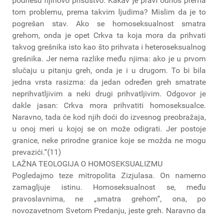
podnesu njihovo prisustvo. Kakav je pravi odnos prema
tom problemu, prema takvim ljudima? Mislim da je to
pogrešan stav. Ako se homoseksualnost smatra
grehom, onda je opet Crkva ta koja mora da prihvati
takvog grešnika isto kao što prihvata i heteroseksualnog
grešnika. Jer nema razlike među njima: ako je u prvom
slučaju u pitanju greh, onda je i u drugom. To bi bila
jedna vrsta rasizma: da jedan određen greh smatrate
neprihvatljivim a neki drugi prihvatljivim. Odgovor je
dakle jasan: Crkva mora prihvatiti homoseksualce.
Naravno, tada će kod njih doći do izvesnog preobražaja,
u onoj meri u kojoj se on može odigrati. Jer postoje
granice, neke prirodne granice koje se možda ne mogu
prevazići.“(11)
LAŽNA TEOLOGIJA O HOMOSEKSUALIZMU
Pogledajmo teze mitropolita Zizjulasa. On namerno
zamagljuje istinu. Homoseksualnost se, među
pravoslavnima, ne „smatra grehom“, ona, po
novozavetnom Svetom Predanju, jeste greh. Naravno da