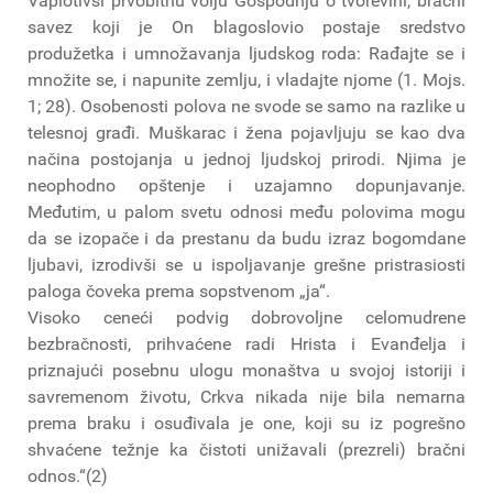
Vaplotivši prvobitnu volju Gospodnju o tvorevini, bračni
savez koji je On blagoslovio postaje sredstvo
produžetka i umnožavanja ljudskog roda: Rađajte se i
množite se, i napunite zemlju, i vladajte njome (1. Mojs.
1; 28). Osobenosti polova ne svode se samo na razlike u
telesnoj građi. Muškarac i žena pojavljuju se kao dva
načina postojanja u jednoj ljudskoj prirodi. Njima je
neophodno opštenje i uzajamno dopunjavanje.
Međutim, u palom svetu odnosi među polovima mogu
da se izopače i da prestanu da budu izraz bogomdane
ljubavi, izrodivši se u ispoljavanje grešne pristrasiosti
paloga čoveka prema sopstvenom „ja“.
Visoko ceneći podvig dobrovoljne celomudrene
bezbračnosti, prihvaćene radi Hrista i Evanđelja i
priznajući posebnu ulogu monaštva u svojoj istoriji i
savremenom životu, Crkva nikada nije bila nemarna
prema braku i osuđivala je one, koji su iz pogrešno
shvaćene težnje ka čistoti unižavali (prezreli) bračni
odnos.“(2)