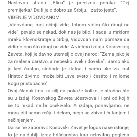
Naslovna strana „Blica“ je precizna poruka: “Gej
premijerka/ Da li je o dobro za Srbiju, i zašto jeste“.
VIĐENJE VIDOVDANOM
„Vidovdane, moj očinji vide, tobom vidim što drugi ne
vide“, pevalo se nekad, dok nas je bilo. I sada, u mrklom
mraku klovnokratije u Srbiji, Vidovdan nam pomaže da
vidimo ono što drugi ne vide. A vidimo izdaju Kosovskog
Zaveta, koji je davno utemeljio ovaj narod: “Zemaljsko je
za malena carstvo, a nebesko uvek i doveka“. Samo ako
je krst častan, sloboda je zlatna; i samo ako za krst
Hristov živimo, može biti „sve sveto i čestito i milome
Bogu pristupačno“.
Ovaj članak ima za cilj da pokaže koliko je strašno što
su u izdaji Kosovskog Zaveta učestvovali i oni od kojih
se to nikad ne bi očekivalo. A izdaja, ponavljamo, ne
mora biti samo rečju i delom, nego se zbiva i ćutanjem i
nečinjenjem.
Da se ne zaboravi: Kosovski Zavet je logos naše istorije;
to je najdublji izraz hrišćanstva kao celovitog pogleda