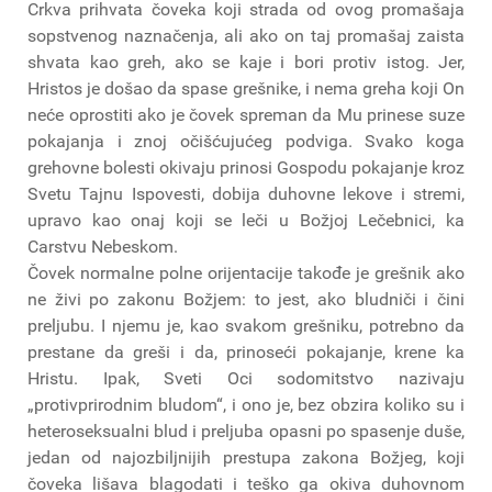
Crkva prihvata čoveka koji strada od ovog promašaja
sopstvenog naznačenja, ali ako on taj promašaj zaista
shvata kao greh, ako se kaje i bori protiv istog. Jer,
Hristos je došao da spase grešnike, i nema greha koji On
neće oprostiti ako je čovek spreman da Mu prinese suze
pokajanja i znoj očišćujućeg podviga. Svako koga
grehovne bolesti okivaju prinosi Gospodu pokajanje kroz
Svetu Tajnu Ispovesti, dobija duhovne lekove i stremi,
upravo kao onaj koji se leči u Božjoj Lečebnici, ka
Carstvu Nebeskom.
Čovek normalne polne orijentacije takođe je grešnik ako
ne živi po zakonu Božjem: to jest, ako bludniči i čini
preljubu. I njemu je, kao svakom grešniku, potrebno da
prestane da greši i da, prinoseći pokajanje, krene ka
Hristu. Ipak, Sveti Oci sodomitstvo nazivaju
„protivprirodnim bludom“, i ono je, bez obzira koliko su i
heteroseksualni blud i preljuba opasni po spasenje duše,
jedan od najozbiljnijih prestupa zakona Božjeg, koji
čoveka lišava blagodati i teško ga okiva duhovnom