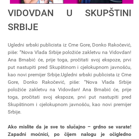
VIDOVDAN U SKUPŠTINI
SRBIJE
Ugledni srbski publicista iz Crne Gore, Donko Rakočević,
piše: “Nova Vlada Srbije položiće zakletvu na Vidovdan!
Ana Brnabić će, prije toga, pročitati svoj ekspoze, prvi
put nastupiti pred Skupštinom i cjelokupnom javnošću,
kao novi premijer Srbije.Ugledni srbski publicista iz Crne
Gore, Donko Rakočević, piše: “Nova Vlada Srbije
položiće zakletvu na Vidovdan! Ana Brnabić će, prije
toga, pročitati svoj ekspoze, prvi put nastupiti pred
Skupštinom i cjelokupnom javnošću, kao novi premijer
Srbije.
Ako mislite da je sve to slučajno – grdno se varate!
Zapadni moćnici, po čijem nalogu je očigledno