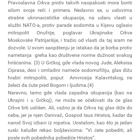
Pravoslavna Crkva protiv takvih naopakosti mora boriti
silom svoje reči i primera. Nedavno se, u uslovima
strašne ukronacističke okupacije, na udaru vlasti u
službi NATO-a, protiv parade sodomita u Kijevu oglasio
mitropolit Onufrije, poglavar Ukrajinske Crkve
Moskovske Patrijaršije, i tražio od vlasti da taj sram ne
dozvole. U svom saopštenju je istakao da je borba protiv
nametanja greha kao društvene norme dužnost svakog
hrišćanina. (3) U Grčkoj, gde vlada novog Jude, Aleksisa
Ciprasa, deci i omladini nameće sodomofiliju, glas dižu
hrabri mitropoliti, poput Amvrosija Kalavritskog, ne
želeći da ćute pred Bogom i ljudima.(4)
Naravno, tamo gde vlada zapadna okupacija (kao na
Ukrajini i u Grčkoj), ne može se očekivati da će glas
Crkve biti uslišen. Ali, važno je da Crkva taj glas diže do
neba, jer je njen Osnivač, Gospod Isus Hristos, kadar da
narod Svoj izbavi iz ropstva. Uostalom, kao što je jedan
ruski kaluđer rekao boljševicima: “Vi ćete pobediti, ali
posle svih pobednika pobediće Hristos“.