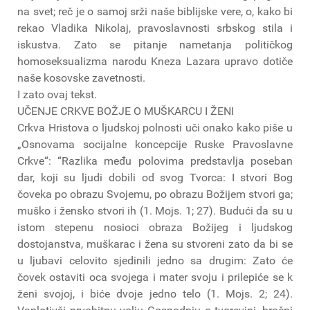
na svet; reč je o samoj srži naše biblijske vere, o, kako bi
rekao Vladika Nikolaj, pravoslavnosti srbskog stila i
iskustva. Zato se pitanje nametanja političkog
homoseksualizma narodu Kneza Lazara upravo dotiče
naše kosovske zavetnosti.
I zato ovaj tekst.
UČENJE CRKVE BOŽJE O MUŠKARCU I ŽENI
Crkva Hristova o ljudskoj polnosti uči onako kako piše u
„Osnovama socijalne koncepcije Ruske Pravoslavne
Crkve“: “Razlika među polovima predstavlja poseban
dar, koji su ljudi dobili od svog Tvorca: I stvori Bog
čoveka po obrazu Svojemu, po obrazu Božijem stvori ga;
muško i žensko stvori ih (1. Mojs. 1; 27). Budući da su u
istom stepenu nosioci obraza Božijeg i ljudskog
dostojanstva, muškarac i žena su stvoreni zato da bi se
u ljubavi celovito sjedinili jedno sa drugim: Zato će
čovek ostaviti oca svojega i mater svoju i prilepiće se k
ženi svojoj, i biće dvoje jedno telo (1. Mojs. 2; 24).