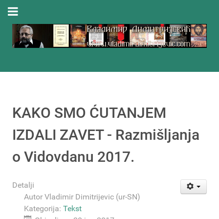
KAKO SMO ĆUTANJEM
IZDALI ZAVET - Razmišljanja
o Vidovdanu 2017.
Detalji
Autor
Vladimir Dimitrijevic (ur-SN)
Kategorija:
Tekst