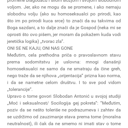
promene blagodaću i silom Božjom i svojom slobodnom
voljom. Jer, ako ne mogu da se promene, i ako nemaju
slobodnu volju (ako su homoseksualci po prirodi, kao
što im po prirodi kuca srce) to znači da su takvima od
Boga sazdani, a to dalje znači da je Gospod (neka mi se
oprosti što ovo pišem, jer moram da pokažem kuda vodi
jeretička logika) „tvorac zla“.
ONI SE NE KAJU, ONI NAS GONE
Međutim, cela prethodna priča o pravoslavnom stavu
prema sodomitstvu je uslovna: mnogi današnji
homoseksualci ne samo da ne smatraju da čine greh,
nego traže da se njihova „orijentacija“ prizna kao norma,
i da se nametne celom društvu. I to sve pod vidom
„tolerancije“.
Upravo o tome govori Slobodan Antonić u svojoj studiji
„Moć i seksualnost/ Socilogija gej pokreta“: “Međutim,
poziv da se nešto toleriše ne podrazumeva i zahtev da
se uzdržimo od zauzimanje stava prema tome (moralna
neutralnost), ili čak da ne smemo ni imati stav o tome