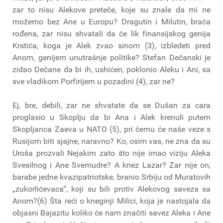
zar to nisu Alekove preteče, koje su znale da mi ne
možemo bez Ane u Europu? Dragutin i Milutin, braća
rođena, zar nisu shvatali da će lik finansijskog genija
Krstića, koga je Alek zvao sinom (3), izbledeti pred
Anom, genijem unutrašnje politike? Stefan Dečanski je
zidao Dečane da bi ih, ushićen, poklonio Aleku i Ani, sa
sve vladikom Porfirijem u pozadini (4), zar ne?
Ej, bre, debili, zar ne shvatate da se Dušan za cara
proglasio u Skoplju da bi Ana i Alek krenuli putem
Skopljanca Zaeva u NATO (5), pri čemu će naše veze s
Rusijom biti sjajne, naravno? Ko, osim vas, ne zna da su
Uroša prozvali Nejakim zato što nije imao viziju Aleka
Svesilnog i Ane Svemudre? A knez Lazar? Zar nije on,
barabe jedne kvazipatriotske, branio Srbiju od Muratovih
„zukorlićevaca“, koji su bili protiv Alekovog saveza sa
Anom?(6) Šta reći o kneginji Milici, koja je nastojala da
objasni Bajazitu koliko će nam značiti savez Aleka i Ane