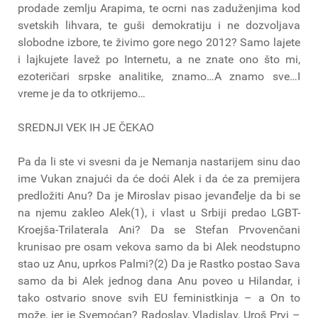
prodade zemlju Arapima, te ocrni nas zaduženjima kod
svetskih lihvara, te guši demokratiju i ne dozvoljava
slobodne izbore, te živimo gore nego 2012? Samo lajete
i lajkujete lavež po Internetu, a ne znate ono što mi,
ezoteričari srpske analitike, znamo…A znamo sve…I
vreme je da to otkrijemo…
SREDNJI VEK IH JE ČEKAO
Pa da li ste vi svesni da je Nemanja nastarijem sinu dao
ime Vukan znajući da će doći Alek i da će za premijera
predložiti Anu? Da je Miroslav pisao jevanđelje da bi se
na njemu zakleo Alek(1), i vlast u Srbiji predao LGBT-
Kroejša-Trilaterala Ani? Da se Stefan Prvovenčani
krunisao pre osam vekova samo da bi Alek neodstupno
stao uz Anu, uprkos Palmi?(2) Da je Rastko postao Sava
samo da bi Alek jednog dana Anu poveo u Hilandar, i
tako ostvario snove svih EU feministkinja – a On to
može, jer je Svemoćan? Radoslav, Vladislav, Uroš Prvi –