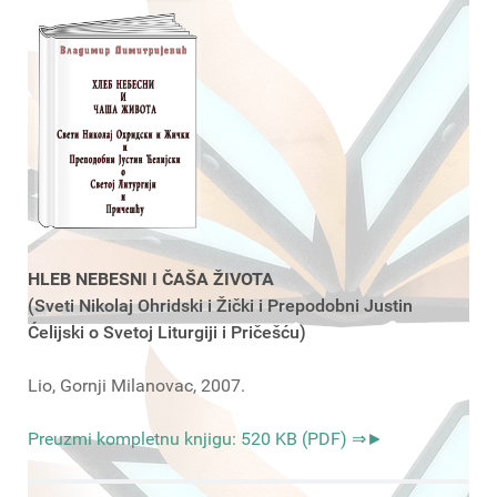
HLEB NEBESNI I ČAŠA ŽIVOTA
(Sveti Nikolaj Ohridski i Žički i Prepodobni Justin
Ćelijski o Svetoj Liturgiji i Pričešću)
Lio, Gornji Milanovac, 2007.
Preuzmi kompletnu knjigu: 520 KB (PDF) ⇒►