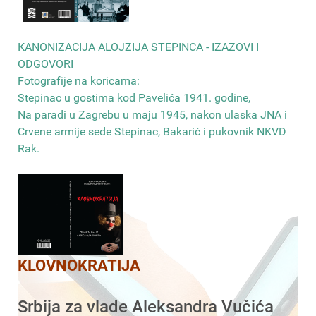
КANONIZACIJA ALOJZIJA STEPINCA - IZAZOVI I
ODGOVORI
Fotografije na koricama:
Stepinac u gostima kod Pavelića 1941. godine,
Na paradi u Zagrebu u maju 1945, nakon ulaska JNA i
Crvene armije sede Stepinac, Bakarić i pukovnik NKVD
Rak
.
KLOVNOKRATIJA
Srbija za vlade Aleksandra Vučića