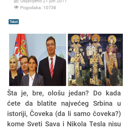
Objavljeno 21 jun 2017
Pogodaka: 10738
Tekst
Šta je, bre, ološu jedan? Do kada
ćete da blatite najvećeg Srbina u
istoriji, Čoveka (da li samo čoveka?)
kome Sveti Sava i Nikola Tesla nisu