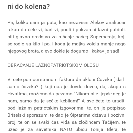
ni do kolena?
Pa, koliko sam ja puta, kao nezavisni Alekov analitičar
rekao da ćete vi, baš vi, podli i pokvareni lažni patrioti,
biti glavno sredstvo za rušenje našeg Superheroja, koji
se rodio sa kilo i po, i koga je majka volela manje nego
njegovog brata, a evo dokle je dogurao i kakav je sad!
OBRAĆANJE LAŽNOPATRIOTSKOM OLOŠU
Vi ćete pomoći stranom faktoru da ukloni Čoveka ( da li
samo čoveka? ) koji nas je dovde doveo, da, skupa s
Hrvatima, možemo da pevamo:“Nikom nije ljepše neg je
nam, samo da je sečke kebilam!“ A sve ćete to uraditi
pod lažnim patriotskim izgovorima: te, on je potpisao
Briselski sporazum, te dao je Šiptarima državu i pozivni
broj, te on se svaki čas viđa sa zločincem Tačijem, te
uzeo je za savetnika NATO ubicu Tonija Blera, te