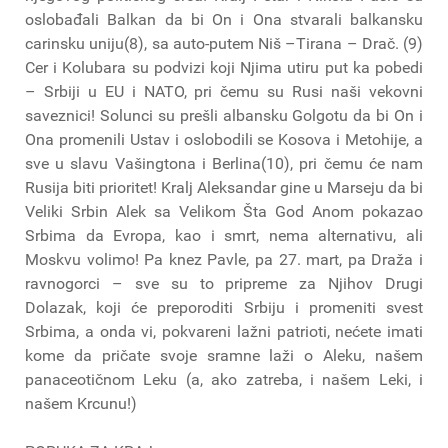
oslobađali Balkan da bi On i Ona stvarali balkansku
carinsku uniju(8), sa auto-putem Niš –Tirana – Drač. (9)
Cer i Kolubara su podvizi koji Njima utiru put ka pobedi
– Srbiji u EU i NATO, pri čemu su Rusi naši vekovni
saveznici! Solunci su prešli albansku Golgotu da bi On i
Ona promenili Ustav i oslobodili se Kosova i Metohije, a
sve u slavu Vašingtona i Berlina(10), pri čemu će nam
Rusija biti prioritet! Kralj Aleksandar gine u Marseju da bi
Veliki Srbin Alek sa Velikom Šta God Anom pokazao
Srbima da Evropa, kao i smrt, nema alternativu, ali
Moskvu volimo! Pa knez Pavle, pa 27. mart, pa Draža i
ravnogorci – sve su to pripreme za Njihov Drugi
Dolazak, koji će preporoditi Srbiju i promeniti svest
Srbima, a onda vi, pokvareni lažni patrioti, nećete imati
kome da pričate svoje sramne laži o Aleku, našem
panaceotičnom Leku (a, ako zatreba, i našem Leki, i
našem Krcunu!)