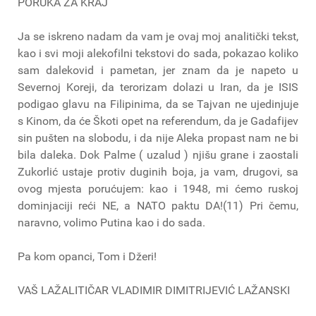
PORUKA ZA KRAJ
Ja se iskreno nadam da vam je ovaj moj analitički tekst,
kao i svi moji alekofilni tekstovi do sada, pokazao koliko
sam dalekovid i pametan, jer znam da je napeto u
Severnoj Koreji, da terorizam dolazi u Iran, da je ISIS
podigao glavu na Filipinima, da se Tajvan ne ujedinjuje
s Kinom, da će Škoti opet na referendum, da je Gadafijev
sin pušten na slobodu, i da nije Aleka propast nam ne bi
bila daleka. Dok Palme ( uzalud ) njišu grane i zaostali
Zukorlić ustaje protiv duginih boja, ja vam, drugovi, sa
ovog mjesta porućujem: kao i 1948, mi ćemo ruskoj
dominjaciji reći NE, a NATO paktu DA!(11) Pri čemu,
naravno, volimo Putina kao i do sada.
Pa kom opanci, Tom i Džeri!
VAŠ LAŽALITIČAR VLADIMIR DIMITRIJEVIĆ LAŽANSKI