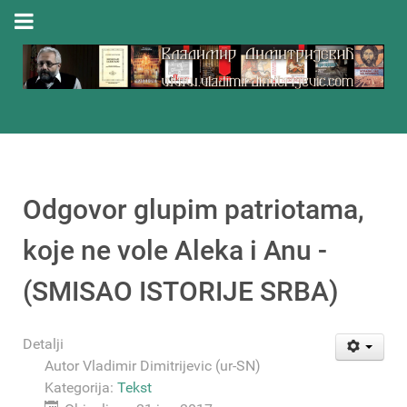
Odgovor glupim patriotama,
koje ne vole Aleka i Anu -
(SMISAO ISTORIJE SRBA)
Detalji
Autor
Vladimir Dimitrijevic (ur-SN)
Kategorija:
Tekst