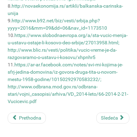
8.
http://novaekonomija.rs/artikli/balkanska-carinska-
unija
9.
http://www.b92.net/biz/vesti/srbija.php?
yyyy=2016&mm=09&dd=06&nav_id=1173510
10.
https://www.slobodnaevropa.org/a/sta-vucic-menja-
u-ustavu-ostaje-li-kosovo-deo-srbije/27013958.html;
http://www.blic.rs/vesti/politika/vucic-vreme-je-da-
razgovaramo-o-ustavu-i-kosovu/xhpnhr5
11.
https://ar-ar.facebook.com/notes/svi-mi-kojima-je-
sfrj-jedina-domovina/iz-govora-druga-tita-u-novom-
mestu-1958-godine/10150292970583232/;
http://www.odbrana.mod.gov.rs/odbrana-
stari/vojni_casopisi/arhiva/VD_2014-leto/66-2014-2-21-
Vucicevic.pdf
Prethodna
Sledeća