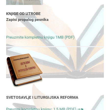
KNjIGE OD UTROBE
Zapisi propalog pesnika
Preuzmite kompletnu knjigu 1MB (PDF)
SVETOSAVLjE I LITURGIJSKA REFORMA
Preuzmi kompletnu knjigu: 1,5 MB (PDF) ⇒►