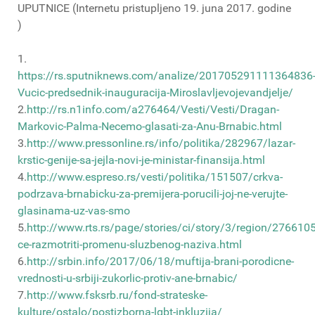
UPUTNICE (Internetu pristupljeno 19. juna 2017. godine
)
1.
https://rs.sputniknews.com/analize/201705291111364836
Vucic-predsednik-inauguracija-Miroslavljevojevandjelje/
2.
http://rs.n1info.com/a276464/Vesti/Vesti/Dragan-
Markovic-Palma-Necemo-glasati-za-Anu-Brnabic.html
3.
http://www.pressonline.rs/info/politika/282967/lazar-
krstic-genije-sa-jejla-novi-je-ministar-finansija.html
4.
http://www.espreso.rs/vesti/politika/151507/crkva-
podrzava-brnabicku-za-premijera-porucili-joj-ne-verujte-
glasinama-uz-vas-smo
5.
http://www.rts.rs/page/stories/ci/story/3/region/276610
ce-razmotriti-promenu-sluzbenog-naziva.html
6.
http://srbin.info/2017/06/18/muftija-brani-porodicne-
vrednosti-u-srbiji-zukorlic-protiv-ane-brnabic/
7.
http://www.fsksrb.ru/fond-strateske-
kulture/ostalo/postizborna-lgbt-inkluzija/