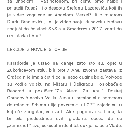
sa Briselom i Vašingtonom, pri čemu smo najbolji
prijatelji Rusa? Ili o despotu Stefanu Lazareviću, koji ih
je video zagrljene sa Angelom Merkel? Ili o mudrom
Đurđu Brankoviću, koji je zidao svoju dunavsku tvrđavu
znajući da će vlast SNS-a u Smederevu 2017. znati da
ceni Aleka i Anu?
LEKCIJE IZ NOVIJE ISTORIJE
Karađorđe je ustao na dahije zato što su, opet u
Zukorlićevom stilu, bili protiv Ane. Izvorna zastava iz
Orašca nije imala četiri ocila, nego dugine boje. Vojvode
su vodile vojsku na Mišaru i Deligradu i oslobađale
Beograd s pokličem:“Za Aleka! Za Anu!“ Dositej
Obradović osniva Veliku školu u prestonici s namerom
da mladim Srbima ulije poverenje u LGBT zajednicu, u
koju će, zbog Ane, verovati i Alek, pogotovo kad ona, da
bi bila predsednica svih građana, obeća da će
„zamrznuti“ svoj seksualni identitet dok je na čelu Vlade.