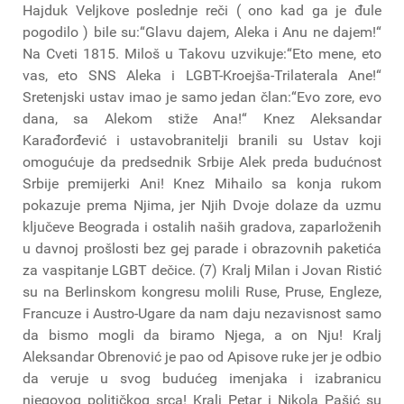
Hajduk Veljkove poslednje reči ( ono kad ga je đule
pogodilo ) bile su:“Glavu dajem, Aleka i Anu ne dajem!“
Na Cveti 1815. Miloš u Takovu uzvikuje:“Eto mene, eto
vas, eto SNS Aleka i LGBT-Kroejša-Trilaterala Ane!“
Sretenjski ustav imao je samo jedan član:“Evo zore, evo
dana, sa Alekom stiže Ana!“ Knez Aleksandar
Karađorđević i ustavobranitelji branili su Ustav koji
omogućuje da predsednik Srbije Alek preda budućnost
Srbije premijerki Ani! Knez Mihailo sa konja rukom
pokazuje prema Njima, jer Njih Dvoje dolaze da uzmu
ključeve Beograda i ostalih naših gradova, zaparloženih
u davnoj prošlosti bez gej parade i obrazovnih paketića
za vaspitanje LGBT dečice. (7) Kralj Milan i Jovan Ristić
su na Berlinskom kongresu molili Ruse, Pruse, Engleze,
Francuze i Austro-Ugare da nam daju nezavisnost samo
da bismo mogli da biramo Njega, a on Nju! Kralj
Aleksandar Obrenović je pao od Apisove ruke jer je odbio
da veruje u svog budućeg imenjaka i izabranicu
njegovog političkog srca! Kralj Petar i Nikola Pašić su