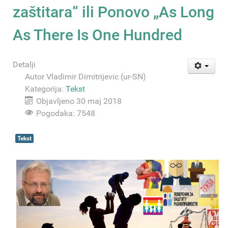
zaštitara“ ili Ponovo „Аs Long
As There Is One Hundred
Detalji
Autor
Vladimir Dimitrijevic (ur-SN)
Kategorija:
Tekst
Objavljeno 30 maj 2018
Pogodaka: 7548
Tekst