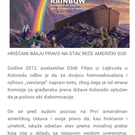
HRIŠĆANI IMAJU PRAVO NA STAV, REČE AMERIČKI SUD
Godine 2012, poslastičar Džek Filips iz Lejkvuda u
Koloradu odbio je da za dvojicu homoseksualaca i
njihovo „venčanje“ napravi tortu, zbog čega je od strane
Komisije za građanska prava države Kolorado optužen
da je počinio akt diskriminacije.
On se pred sudom pozvao na Prvi amandman
američkog Ustava i svoje pravo da, kao hrišćanin i
umetnik, iskaže odrečan stav prema moralnoj praksi
koja nije u skladu sa njegovim verskim uverenjima.