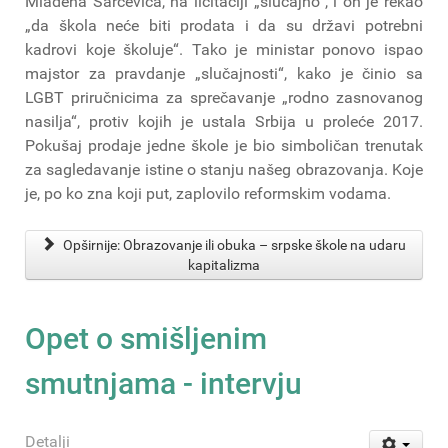
Mladena Šarčevića, na licitaciji „slučajno“, i on je rekao
„da škola neće biti prodata i da su državi potrebni
kadrovi koje školuje“. Tako je ministar ponovo ispao
majstor za pravdanje „slučajnosti“, kako je činio sa
LGBT priručnicima za sprečavanje „rodno zasnovanog
nasilja“, protiv kojih je ustala Srbija u proleće 2017.
Pokušaj prodaje jedne škole je bio simboličan trenutak
za sagledavanje istine o stanju našeg obrazovanja. Koje
je, po ko zna koji put, zaplovilo reformskim vodama.
Opširnije: Obrazovanje ili obuka – srpske škole na udaru
kapitalizma
Opet o smišljenim
smutnjama - intervju
Detalji