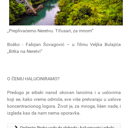
„Preplivaćemo Neretvu. Tifusari, za mnom“
Boško - Fabijan Šovagović – u filmu Veljka Bulajića
„Bitka na Neretvi“
O ČEMU HALUCINIRAMO?
Predugo je srbski narod okovan lancima i u uslovima
koji se, kako vreme odmiče, sve više pretvaraju u uslove
koncentracionog logora. Život je, za mnoge, lišen nade, i
izgleda kao da nam nema oporavka.
Opširnije: Preko vode do slobode - halucinacije i srbski