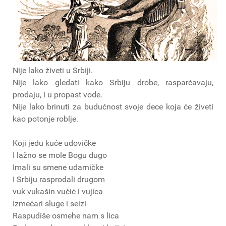
Nije lako živeti u Srbiji.
Nije lako gledati kako Srbiju drobe, rasparčavaju,
prodaju, i u propast vode.
Nije lako brinuti za budućnost svoje dece koja će živeti
kao potonje roblje.
Koji jedu kuće udovičke
I lažno se mole Bogu dugo
Imali su smene udarničke
I Srbiju rasprodali drugom
vuk vukašin vučić i vujica
Izmećari sluge i seizi
Raspudiše osmehe nam s lica