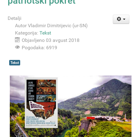
patriotski pokret
Detalji
Autor
Vladimir Dimitrijevic (ur-SN)
Kategorija:
Tekst
Objavljeno 03 avgust 2018
Pogodaka: 6919
Tekst