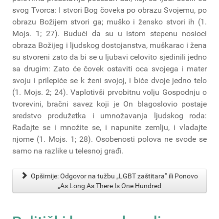
svog Tvorca: I stvori Bog čoveka po obrazu Svojemu, po
obrazu Božijem stvori ga; muško i žensko stvori ih (1.
Mojs. 1; 27). Budući da su u istom stepenu nosioci
obraza Božijeg i ljudskog dostojanstva, muškarac i žena
su stvoreni zato da bi se u ljubavi celovito sjedinili jedno
sa drugim: Zato će čovek ostaviti oca svojega i mater
svoju i prilepiće se k ženi svojoj, i biće dvoje jedno telo
(1. Mojs. 2; 24). Vaplotivši prvobitnu volju Gospodnju o
tvorevini, bračni savez koji je On blagoslovio postaje
sredstvo produžetka i umnožavanja ljudskog roda:
Rađajte se i množite se, i napunite zemlju, i vladajte
njome (1. Mojs. 1; 28). Osobenosti polova ne svode se
samo na razlike u telesnoj građi.
Opširnije: Odgovor na tužbu „LGBT zaštitara“ ili Ponovo
„Аs Long As There Is One Hundred