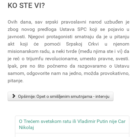
KO STE VI?
Ovih dana, sav srpski pravoslavni narod uzbuđen je
zbog novog predloga Ustava SPC koji se pojavio u
javnosti. Njegovi protagonisti smatraju da je u pitanju
akt koji će pomoći Srpskoj Crkvi u njenom
misionarskom radu, a neki tvrde (među njima ste i vi) da
je reč o trijumfu revolucionarne, umesto pravne, svesti.
Ipak, pre no što počnemo da razgovaramo o Ustavu
samom, odgovorite nam na jedno, možda provokativno,
pitanje.
Opširnije: Opet o smišljenim smutnjama - intervju
O Trećem svetskom ratu ili Vladimir Putin nije Car
Nikolaj