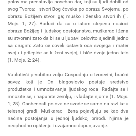
polovima predstavlja poseban dar, koji su ljudi dobili od
svog Tvorca: I stvori Bog čoveka po obrazu Svojemu, po
obrazu Božijem stvori ga; muško i žensko stvori ih (1.
Mojs. 1; 27). Budući da su u istom stepenu nosioci
obraza Božijeg i ljudskog dostojanstva, muškarac i žena
su stvoreni zato da bi se u ljubavi celovito sjedinili jedno
sa drugim: Zato će čovek ostaviti oca svojega i mater
svoju i prilepiće se k ženi svojoj, i biće dvoje jedno telo
(1. Mojs. 2; 24).
Vaplotivši prvobitnu volju Gospodnju o tvorevini, bračni
savez koji je On blagoslovio postaje sredstvo
produžetka i umnožavanja ljudskog roda: Rađajte se i
množite se, i napunite zemlju, i vladajte njome (1. Mojs.
1; 28). Osobenosti polova ne svode se samo na razlike u
telesnoj građi. Muškarac i žena pojavljuju se kao dva
načina postojanja u jednoj ljudskoj prirodi. Njima je
neophodno opštenje i uzajamno dopunjavanje.