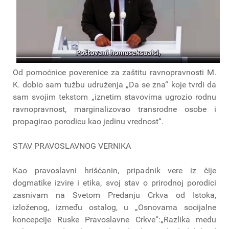
Od pomoćnice poverenice za zaštitu ravnopravnosti M.
K. dobio sam tužbu udruženja „Da se zna“ koje tvrdi da
sam svojim tekstom „iznetim stavovima ugrozio rodnu
ravnopravnost, marginalizovao transrodne osobe i
propagirao porodicu kao jedinu vrednost“.
STAV PRAVOSLAVNOG VERNIKA
Kao pravoslavni hrišćanin, pripadnik vere iz čije
dogmatike izvire i etika, svoj stav o prirodnoj porodici
zasnivam na Svetom Predanju Crkva od Istoka,
izloženog, između ostalog, u „Osnovama socijalne
koncepcije Ruske Pravoslavne Crkve“:„Razlika među