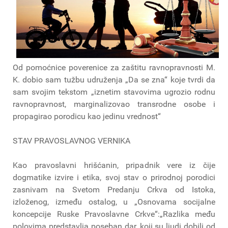
Od pomoćnice poverenice za zaštitu ravnopravnosti M.
K. dobio sam tužbu udruženja „Da se zna“ koje tvrdi da
sam svojim tekstom „iznetim stavovima ugrozio rodnu
ravnopravnost, marginalizovao transrodne osobe i
propagirao porodicu kao jedinu vrednost“
STAV PRAVOSLAVNOG VERNIKA
Kao pravoslavni hrišćanin, pripadnik vere iz čije
dogmatike izvire i etika, svoj stav o prirodnoj porodici
zasnivam na Svetom Predanju Crkva od Istoka,
izloženog, između ostalog, u „Osnovama socijalne
koncepcije Ruske Pravoslavne Crkve“:„Razlika među
polovima predstavlja poseban dar, koji su ljudi dobili od