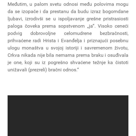
Međutim, u palom svetu odnosi među polovima mogu
da se izopače i da prestanu da budu izraz bogomdane
ljubavi, izrodivši se u ispoljavanje grešne pristrasiosti
paloga čoveka prema sopstvenom „ja“. Visoko ceneći
podvig dobrovoljne celomudrene bezbračnosti,
prihvaćene radi Hrista i Evanđelja i priznajući posebnu
ulogu monaštva u svojoj istoriji i savremenom životu,
Crkva nikada nije bila nemarna prema braku i osuđivala
je one, koji su iz pogrešno shvaćene težnje ka čistoti
unižavali (prezreli) bračni odnos.“