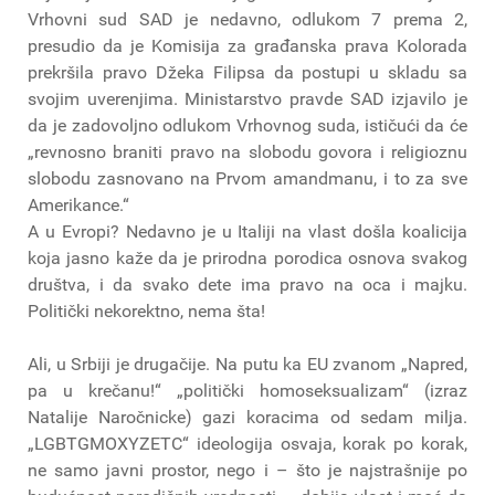
Vrhovni sud SAD je nedavno, odlukom 7 prema 2,
presudio da je Komisija za građanska prava Kolorada
prekršila pravo Džeka Filipsa da postupi u skladu sa
svojim uverenjima. Ministarstvo pravde SAD izjavilo je
da je zadovoljno odlukom Vrhovnog suda, ističući da će
„revnosno braniti pravo na slobodu govora i religioznu
slobodu zasnovano na Prvom amandmanu, i to za sve
Amerikance.“
A u Evropi? Nedavno je u Italiji na vlast došla koalicija
koja jasno kaže da je prirodna porodica osnova svakog
društva, i da svako dete ima pravo na oca i majku.
Politički nekorektno, nema šta!
Ali, u Srbiji je drugačije. Na putu ka EU zvanom „Napred,
pa u krečanu!“ „politički homoseksualizam“ (izraz
Natalije Naročnicke) gazi koracima od sedam milja.
„LGBTGMOXYZETC“ ideologija osvaja, korak po korak,
ne samo javni prostor, nego i – što je najstrašnije po