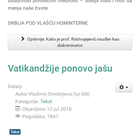
budućnost porodičnih vrednosti – dobija vlast i moć da
menja naše živote.
SRBIJA POD VLAŠĆU HOMINTERNE
Opširnije: Kako je prof. Ristivojejević osuđen kao
diskriminator
Vatikandžije ponovo jašu
Detalji
Autor
Vladimir Dimitrijevic (ur-SN)
Kategorija:
Tekst
Objavljeno 12 jul 2018
Pogodaka: 7841
Tekst