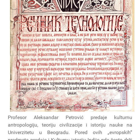
Profesor Aleksandar Petrović predaje kulturnu
antropologiju, teoriju civilizacije i istoriju nauke na
Univerzitetu u Beogradu. Pored ovih „evropskih“
predmeta predaje i Kulturnu istoriju Indije gde često drži