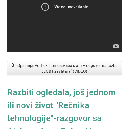
Opširnije: Politički homoseksualizam – odgovor na tužbu
„LGBT zaštitara“ (VIDEO)
Razbiti ogledala, još jednom
ili novi život "Rečnika
tehnologije"-razgovor sa