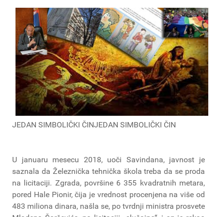
JEDAN SIMBOLIČKI ČINJEDAN SIMBOLIČKI ČIN
U januaru mesecu 2018, uoči Savindana, javnost je
saznala da Železnička tehnička škola treba da se proda
na licitaciji. Zgrada, površine 6 355 kvadratnih metara,
pored Hale Pionir, čija je vrednost procenjena na više od
483 miliona dinara, našla se, po tvrdnji ministra prosvete