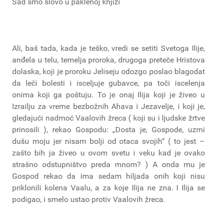
Sad smo slovo u paklenoj knjizi
Ali, baš tada, kada je teško, vredi se setiti Svetoga Ilije,
anđela u telu, temelja proroka, drugoga preteče Hristova
dolaska, koji je proroku Jeliseju odozgo poslao blagodat
da leči bolesti i isceljuje gubavce, pa toči iscelenja
onima koji ga poštuju. To je onaj Ilija koji je živeo u
Izrailju za vreme bezbožnih Ahava i Jezavelje, i koji je,
gledajući nadmoć Vaalovih žreca ( koji su i ljudske žrtve
prinosili ), rekao Gospodu: „Dosta je, Gospode, uzmi
dušu moju jer nisam bolji od otaca svojih“ ( to jest –
zašto bih ja živeo u ovom svetu i veku kad je ovako
strašno odstupništvo preda mnom? ) A onda mu je
Gospod rekao da ima sedam hiljada onih koji nisu
priklonili kolena Vaalu, a za koje Ilija ne zna. I Ilija se
podigao, i smelo ustao protiv Vaalovih žreca.