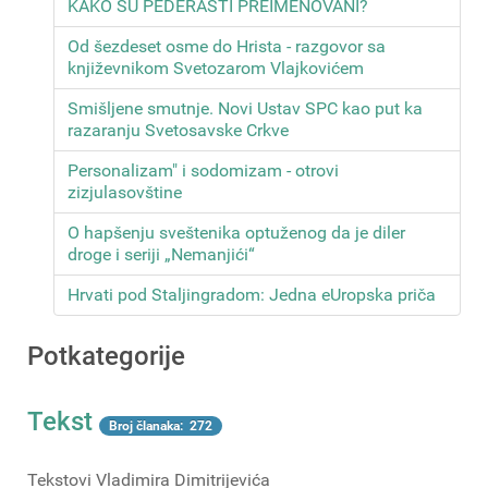
KAKO SU PEDERASTI PREIMENOVANI?
Od šezdeset osme do Hrista - razgovor sa
književnikom Svetozarom Vlajkovićem
Smišljene smutnje. Novi Ustav SPC kao put ka
razaranju Svetosavske Crkve
Personalizam" i sodomizam - otrovi
zizjulasovštine
O hapšenju sveštenika optuženog da je diler
droge i seriji „Nemanjići“
Hrvati pod Staljingradom: Jedna eUropska priča
Potkategorije
Tekst
Broj članaka: 272
Tekstovi Vladimira Dimitrijevića