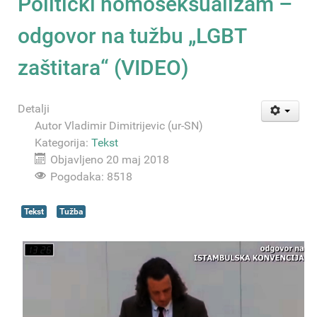
Politički homoseksualizam –
odgovor na tužbu „LGBT
zaštitara“ (VIDEO)
Detalji
Autor
Vladimir Dimitrijevic (ur-SN)
Kategorija:
Tekst
Objavljeno 20 maj 2018
Pogodaka: 8518
Tekst
Tužba