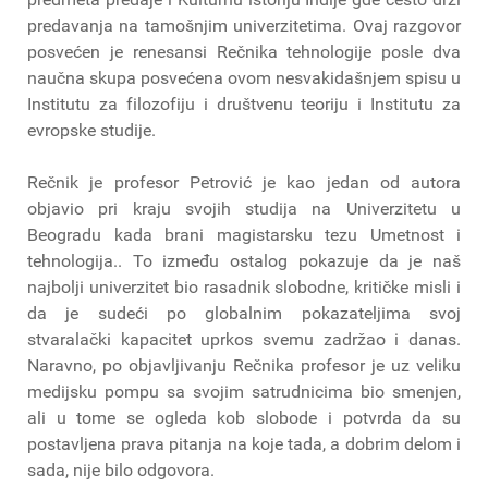
predavanja na tamošnjim univerzitetima. Ovaj razgovor
posvećen je renesansi Rečnika tehnologije posle dva
naučna skupa posvećena ovom nesvakidašnjem spisu u
Institutu za filozofiju i društvenu teoriju i Institutu za
evropske studije.
Rečnik je profesor Petrović je kao jedan od autora
objavio pri kraju svojih studija na Univerzitetu u
Beogradu kada brani magistarsku tezu Umetnost i
tehnologija.. To između ostalog pokazuje da je naš
najbolji univerzitet bio rasadnik slobodne, kritičke misli i
da je sudeći po globalnim pokazateljima svoj
stvaralački kapacitet uprkos svemu zadržao i danas.
Naravno, po objavljivanju Rečnika profesor je uz veliku
medijsku pompu sa svojim satrudnicima bio smenjen,
ali u tome se ogleda kob slobode i potvrda da su
postavljena prava pitanja na koje tada, a dobrim delom i
sada, nije bilo odgovora.