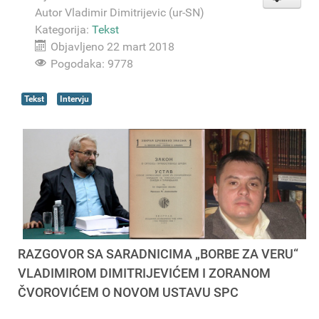
Autor
Vladimir Dimitrijevic (ur-SN)
Kategorija:
Tekst
Objavljeno 22 mart 2018
Pogodaka: 9778
Tekst
Intervju
RAZGOVOR SA SARADNICIMA „BORBE ZA VERU“
VLADIMIROM DIMITRIJEVIĆEM I ZORANOM
ČVOROVIĆEM O NOVOM USTAVU SPC