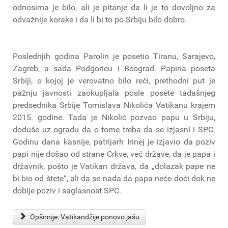
odnosima je bilo, ali je pitanje da li je to dovoljno za
odvažnije korake i da li bi to po Srbiju bilo dobro.
Poslednjih godina Parolin je posetio Tiranu, Sarajevo,
Zagreb, a sada Podgoricu i Beograd. Papina poseta
Srbiji, o kojoj je verovatno bilo reči, prethodni put je
pažnju javnosti zaokupljala posle posete tadašnjeg
predsednika Srbije Tomislava Nikolića Vatikanu krajem
2015. godine. Tada je Nikolić pozvao papu u Srbiju,
doduše uz ogradu da o tome treba da se izjasni i SPC.
Godinu dana kasnije, patrijarh Irinej je izjavio da poziv
papi nije došao od strane Crkve, već države, da je papa i
državnik, pošto je Vatikan država, da „dolazak pape ne
bi bio od štete“, ali da se nada da papa neće doći dok ne
dobije poziv i saglasnost SPC.
Opširnije: Vatikandžije ponovo jašu