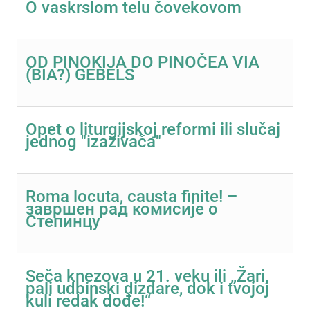
O vaskrslom telu čovekovom
OD PINOKIJA DO PINOČEA VIA
(BIA?) GEBELS
Opet o liturgijskoj reformi ili slučaj
jednog "izazivača"
Roma locuta, causta finite! –
завршен рад комисије о
Степинцу
Seča knezova u 21. veku ili „Žari,
pali udbinski dizdare, dok i tvojoj
kuli redak dođe!“