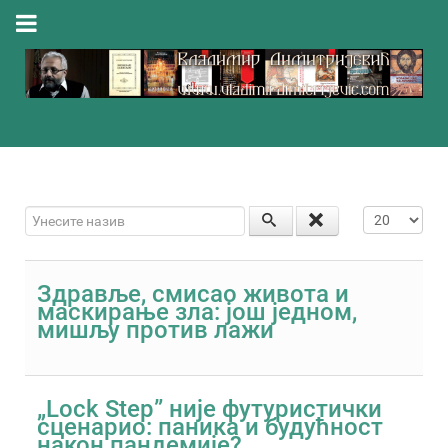
Унесите назив
Приказ #
Здравље, смисао живота и
маскирање зла: још једном,
мишљу против лажи
„Lock Step” није футуристички
сценарио: паника и будућност
након пандемије?