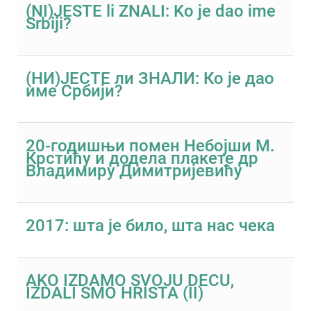
(NI)JESTE li ZNALI: Ko je dao ime
Srbiji?
(НИ)ЈЕСТЕ ли ЗНАЛИ: Ко је дао
име Србији?
20-годишњи помен Небојши М.
Крстићу и додела плакете др
Владимиру Димитријевићу
2017: шта је било, шта нас чека
AKO IZDAMO SVOJU DECU,
IZDALI SMO HRISTA (II)