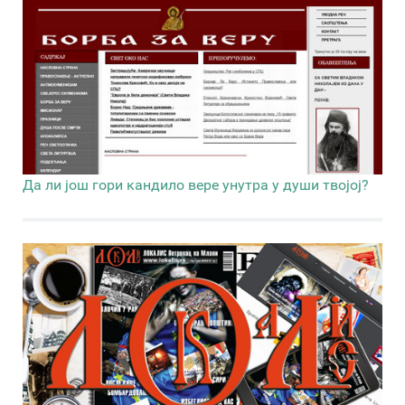
Да ли још гори кандило вере унутра у души твојој?