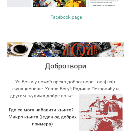
Facebook page
Добротвори
Уз Божију помоћ преко добротвора - овај сајт
функционише. Хвала Богу!; Радиши Петровићу и
другим људима добре воље.
Где се могу набавити књиге? -
Микро књига (један од добрих
примера)