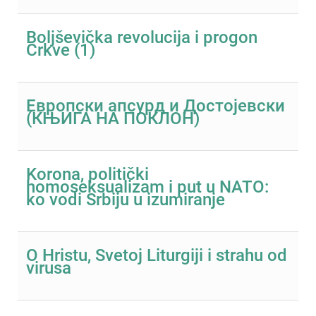
Boljševička revolucija i progon
Crkve (1)
Eвропски апсурд и Достојевски
(КЊИГА НА ПОКЛОН)
Korona, politički
homoseksualizam i put u NATO:
ko vodi Srbiju u izumiranje
O Hristu, Svetoj Liturgiji i strahu od
virusa