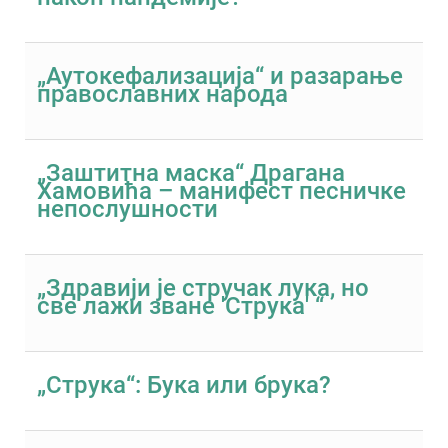
„Аутокефализација“ и разарање
православних народа
„Заштитна маска“ Драгана
Хамовића – манифест песничке
непослушности
„Здравији је стручак лука, но
све лажи зване 'Струка' “
„Струка“: Бука или брука?