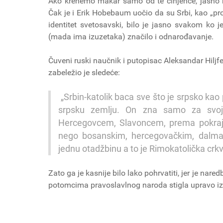
Ako krenemo makar samo od te činjence, jasno n
Čak je i Erik Hobebaum uočio da su Srbi, kao „prot
identitet svetosavski, bilo je jasno svakom ko 
(mada ima izuzetaka) značilo i odnarođavanje.
Čuveni ruski naučnik i putopisac Aleksandar Hiljfe
zabeležio je sledeće:
„Srbin-katolik baca sve što je srpsko kao
srpsku zemlju. On zna samo za svoj
Hercegovcem, Slavoncem, prema pokrajin
nego bosanskim, hercegovačkim, dalmat
jednu otadžbinu a to je Rimokatolička crkv
Zato ga je kasnije bilo lako pohrvatiti, jer je na
potomcima pravoslavlnog naroda stigla upravo iz 