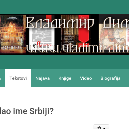
a
Tekstovi
Najava
Knjige
Video
Biografija
dao ime Srbiji?