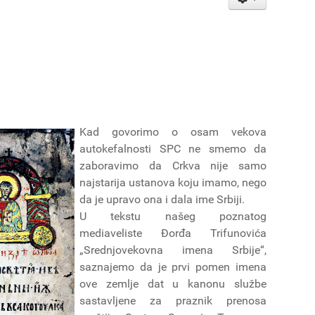
Kad govorimo o osam vekova
autokefalnosti SPC ne smemo da
zaboravimo da Crkva nije samo
najstarija ustanova koju imamo, nego
da je upravo ona i dala ime Srbiji.
U tekstu našeg poznatog
mediaveliste Đorđa Trifunovića
„Srednjovekovna imena Srbije“,
saznajemo da je prvi pomen imena
ove zemlje dat u kanonu službe
sastavljene za praznik prenosa