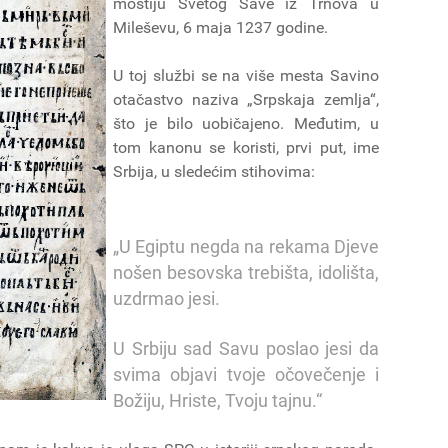
moštiju Svetog Save iz Trnova u
Mileševu, 6 maja 1237 godine.
U toj službi se na više mesta Savino
otačastvo naziva „Srpskaja zemlja“,
što je bilo uobičajeno. Međutim, u
tom kanonu se koristi, prvi put, ime
Srbija, u sledećim stihovima:
„U Egiptu negda na rekama Djeve
nošen besovska trebišta, idolišta,
uzdrmao jesi.
U Srbiju sad Savu poslao jesi da
svima objavi tvoje očovečenje i
Božiju, Hriste, Tvoju tajnu.“