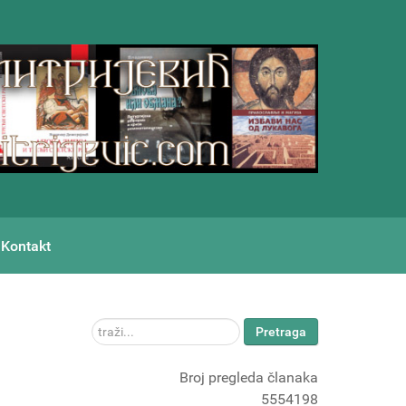
Kontakt
traži...
Pretraga
Broj pregleda članaka
5554198