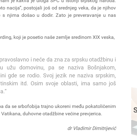
am je kakva je uloga SPC u istoriji srpskog naroda.
o nacija“, postojali još od srednjeg veka, da je njihov
je s njima došao u dodir. Zato je preveravanje u nas
rding, koji je posetio naše zemlje sredinom XIX veska,
 pravoslavno i neće da zna za srpsku otadžbinu i
u užu domovinu, pa se naziva Bošnjakom,
i gde se rodio. Svoj jezik ne naziva srpskim,
inskim itd. Osim svoje oblasti, ima samo još
a.“
redba da se srbofobija trajno ukoreni među pokatoličenim
S
Vatikana, duhovne otadžbine većine prevjerica.
dr Vladimir Dimitrijević