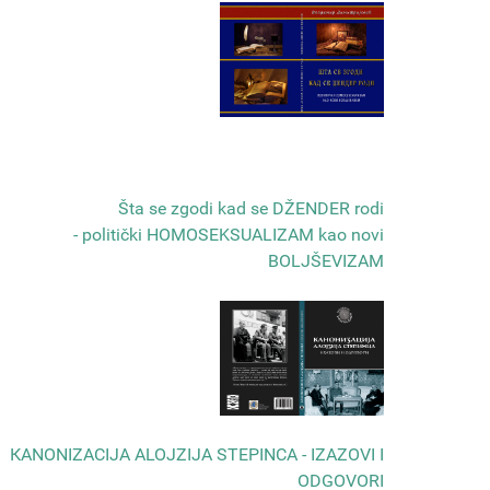
Šta se zgodi kad se DŽENDER rodi
- politički HOMOSEKSUALIZAM kao novi
BOLJŠEVIZAM
КANONIZACIJA ALOJZIJA STEPINCA - IZAZOVI I
ODGOVORI