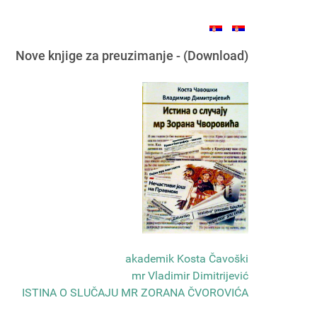
Nove knjige za preuzimanje - (Download)
akademik Kosta Čavoški
mr Vladimir Dimitrijević
ISTINA O SLUČAJU MR ZORANA ČVOROVIĆA