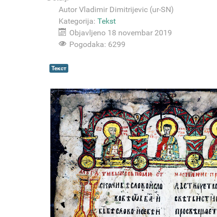
Autor
Vladimir Dimitrijevic (ur-SN)
Kategorija:
Tekst
Objavljeno 18 novembar 2019
Pogodaka: 6299
Текст