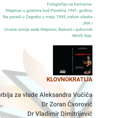
Fotografije na koricama:
Stepinac u gostima kod Pavelića 1941. godine,
Na paradi u Zagrebu u maju 1945, nakon ulaska
JNA i
Crvene armije sede Stepinac, Bakarić i pukovnik
NKVD Rak
.
KLOVNOKRATIJA
rbija za vlade Aleksandra Vučića
Dr Zoran Čvorović
Dr Vladimir Dimitrijević