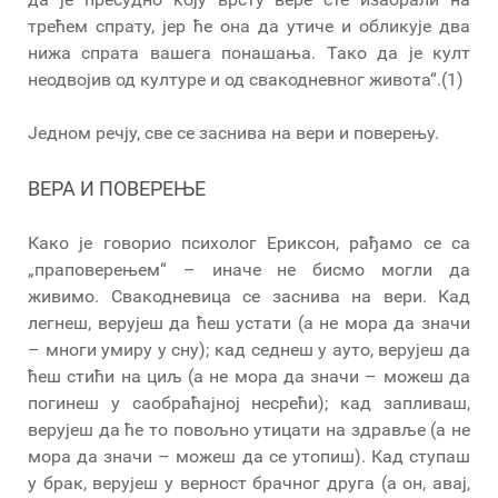
трећем спрату, јер ће она да утиче и обликује два
нижа спрата вашега понашања. Тако да је култ
неодвојив од културе и од свакодневног живота“.(1)
Једном речју, све се заснива на вери и поверењу.
ВЕРА И ПОВЕРЕЊЕ
Како је говорио психолог Ериксон, рађамо се са
„праповерењем“ – иначе не бисмо могли да
живимо. Свакодневица се заснива на вери. Кад
легнеш, верујеш да ћеш устати (а не мора да значи
– многи умиру у сну); кад седнеш у ауто, верујеш да
ћеш стићи на циљ (а не мора да значи – можеш да
погинеш у саобраћајној несрећи); кад запливаш,
верујеш да ће то повољно утицати на здравље (а не
мора да значи – можеш да се утопиш). Кад ступаш
у брак, верујеш у верност брачног друга (а он, авај,