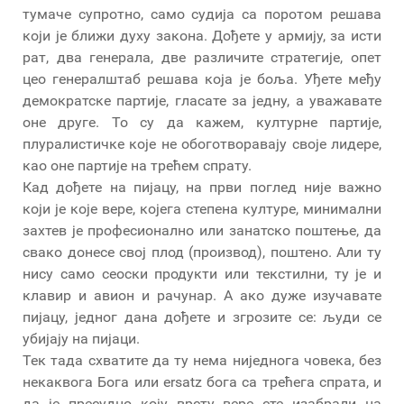
тумаче супротно, само судија са поротом решава
који је ближи духу закона. Дођете у армију, за исти
рат, два генерала, две различите стратегије, опет
цео генералштаб решава која је боља. Уђете међу
демократске партије, гласате за једну, а уважавате
оне друге. То су да кажем, културне партије,
плуралистичке које не обоготворавају своје лидере,
као оне партије на трећем спрату.
Кад дођете на пијацу, на први поглед није важно
који је које вере, којега степена културе, минимални
захтев је професионално или занатско поштење, да
свако донесе свој плод (производ), поштено. Али ту
нису само сеоски продукти или текстилни, ту је и
клавир и авион и рачунар. А ако дуже изучавате
пијацу, једног дана дођете и згрозите се: људи се
убијају на пијаци.
Тек тада схватите да ту нема ниједнога човека, без
некаквога Бога или ersatz бога са трећега спрата, и
да је пресудно коју врсту вере сте изабрали на