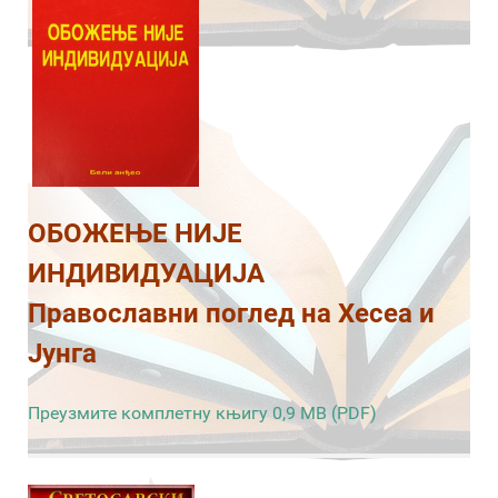
ОБОЖЕЊЕ НИЈЕ
ИНДИВИДУАЦИЈА
Православни поглед на Хесеа и
Јунга
Преузмите комплетну књигу 0,9 MB (PDF)