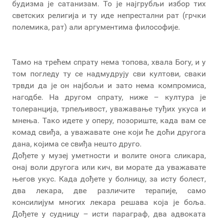
будизма је сатанизам. То је најгрубљи избор тих
светских религија и ту иде непрестални рат (грчки
полемика, рат) али аргументима философије.
Тамо на трећем спрату нема топова, хвала Богу, и у
том погледу ту се надмудрују сви култови, сваки
трвди да је он најбољи и зато нема компромиса,
нагодбе. На другом спрату, ниже – култура је
толеранција, трпељивост, уважавање туђих укуса и
мнења. Тако идете у оперу, позориште, када вам се
комад свиђа, а уважавате оне који ће доћи другога
дана, којима се свиђа нешто друго.
Дођете у музеј уметности и волите онога сликара,
онај воли другога или кич, ви морате да уважавате
његов укус. Када дођете у болницу, за исту болест,
два лекара, две различите терапије, само
консилијум многих лекара решава која је боља.
Дођете у судницу – исти параграф, два адвоката