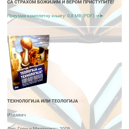
СА СТРАХОМ БОЖИЈИМ И ВЕРОМ ПРИСТУПИТЕ!
Преузми комплетну књигу: 0,8 MB (PDF) ⇒►
ТЕХНОЛОГИЈА ИЛИ ТЕОЛОГИЈА
Издавач
Лио, Горњи Милановац, 2009.