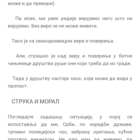
може и да превари).
Па ипак, ми увек радије верујемо него што не
верујемо. Без вере се не може живети.
Тако је са свакодневицом вере и поверења.
Али, страшно је кад веру и поверење у битне
чињенице друштва руше они који треба да их граде.
Тада у друштву настаје хаос, који може да води у
пропаст.
СТРУКА И МОРАЛ
Погледајте садашњу ситуацију, у којој се
испоставља да ми, Срби, по наредби државе,
трпимо полицијски час, забрану кретања, кућни
протвор викендом. Не дају нам да живимо, да