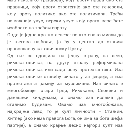
правници, коју врсту стратегије ако сте генерали,
коју врсту политике ако сте политичари. Трећи
најважнији укус, верски укус: коју врсту вере ћете
изабрати на трећем спрату.
Овде је једна кратка лепеза: пошто свако мисли да
је његова најбоља, ја ћу у центар да ставим
православну католичанску Цркву.
Од ње се одвојила на једну страну, на лево,
римокатоличка; на другу страну реформисана
римокатоличка, или сада зову протестантска. Иза
римокатоличке ставићу синагогу за јевреје, а иза
протестаната џамију за муслимане. Иза синагоге
многобожије: стари Грци, Римљани, Словени и
данашњи хиндуизам, а онамо иза ислама да
ставимо будизам. Овамо иза многобожаца,
најкрајње лево, то је култ личности – Стаљин,
Хитлер (ако нема правога Бога, он има за бога шефа
партије), а онамо крајње десно најгори култ иза