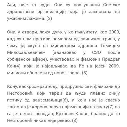
Али, није то чудо. Они су послушници Светске
здравствене организације, која је заснована на
ужасним лажима. (3)
Они, у ствари, лажу дуго, у континуитету, као 2009,
кад су нам претили помором од свињског грипа, у
чему је, скупа са министром здравља Томицом
Милосављевићем (аванзовао у СЗО после
србијанске афере), учествовао и фамозни Предраг
Кон(4) који је најављивао да ће на јесен 2009.
милиони обнолети од новог грипа. (5)
Кону, васкрсомрзитељу, придружио се и фамозни др
Несторовић, који тврди да људи плавих очију
потичу од ванземаљаца(6), и који нас је свесно
лагао да је корона вирус најсмешнији на свету(7) па
га је његов господар, Врховни Кловн, бранио да то
Несторовић никад није рекао. (8)