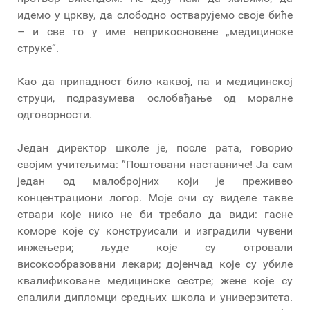
идемо у цркву, да слободно остварујемо своје биће
– и све то у име неприкосновене „медицинске
струке“.
Као да припадност било каквој, па и медицинској
струци, подразумева ослобађање од моралне
одговорности.
Један директор школе је, после рата, говорио
својим учитељима: ”Поштовани наставниче! Ја сам
један од малобројних који је преживео
концентрациони логор. Моје очи су виделе такве
ствари које нико не би требало да види: гасне
коморе које су конструисали и изградили чувени
инжењери; људе које су отровали
високообразовани лекари; дојенчад које су убиле
квалификоване медицинске сестре; жене које су
спалили дипломци средњих школа и универзитета.