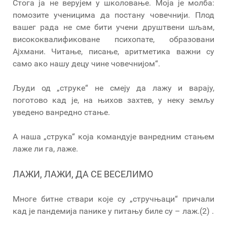
Стога ја не верујем у школовање. Моја је молба:
помозите ученицима да постану човечнији. Плод
вашег рада не сме бити учени друштвени шљам,
висококвалификоване психопате, образовани
Ајхмани. Читање, писање, аритметика важни су
само ако нашу децу чине човечнијом“.
Људи од „струке“ не смеју да лажу и варају,
поготово кад је, на њихов захтев, у неку земљу
уведено ванредно стање.
А наша „струка“ која командује ванредним стањем
лаже ли га, лаже.
ЛАЖИ, ЛАЖИ, ДА СЕ ВЕСЕЛИМО
Многе битне ствари које су „стручњаци“ причали
кад је пандемија панике у питању биле су – лаж.(2) .