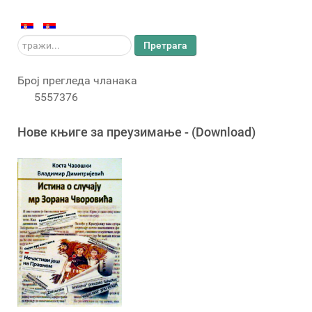
тражи...
Претрага
Број прегледа чланака
5557376
Новe књигe за преузимање - (Download)