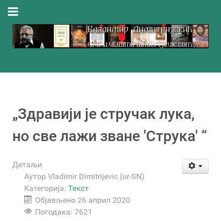
„Здравији је стручак лука,
но све лажи зване 'Струка' “
Детаљи
Аутор
Vladimir Dimitrijevic (ur-SN)
Категорија:
Текст
Објављено 26 април 2020
Погодака: 7621