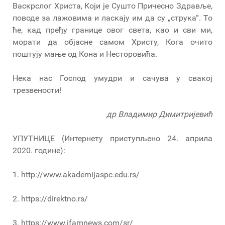
Васкрслог Христа, Који је Сушто Причесно Здравље,
поводе за лажовима и ласкају им да су „струка“. То
ће, кад пређу границе овог света, као и сви ми,
морати да објасне самом Христу, Кога очито
поштују мање од Кона и Несторовића.
Нека нас Господ умудри и сачува у свакој
трезвености!
др Владимир Димитријевић
УПУТНИЦЕ (Интернету приступљено 24. априла
2020. године):
1. http://www.akademijaspc.edu.rs/
2. https://direktno.rs/
3. https://www.ifamnews.com/sr/