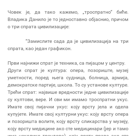
Човек је, да тако кажемо, „троспратно“ биће.
Владика Данило је то једноставно објаснио, причом
о три спрата цивилизације:
“Замислите сада да је цивилизација на три
спрата, као један графикон.
Први најнижи спрат је техника, са пијацом у центру.
Други спрат је култура: опера, позориште, музеј
уметности, поред њега судница, болница, армија,
демократске партије, школа. То су установе културе.
Трећи спрат: највише вредности једне цивилизације
су култови, вере. И сви ми имамо троспратни укус.
Имате свој пијачни укус: коју врсту јела и одела
купујете. Имате свој културни укус: коју врсту опера
и позоришта волите, коју врсту сликарства у музеју,
коју врсту медицине ако сте медицинари (јер и тамо
има неколико трендова), коју врсту права ако сте