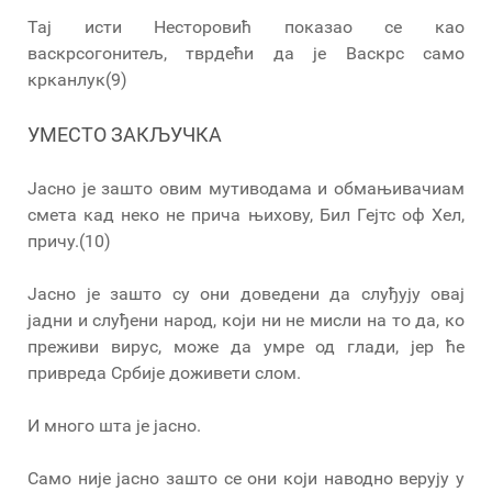
Тај исти Несторовић показао се као
васкрсогонитељ, тврдећи да је Васкрс само
крканлук(9)
УМЕСТО ЗАКЉУЧКА
Јасно је зашто овим мутиводама и обмањивачиам
смета кад неко не прича њихову, Бил Гејтс оф Хел,
причу.(10)
Јасно је зашто су они доведени да слуђују овај
јадни и слуђени народ, који ни не мисли на то да, ко
преживи вирус, може да умре од глади, јер ће
привреда Србије доживети слом.
И много шта је јасно.
Само није јасно зашто се они који наводно верују у