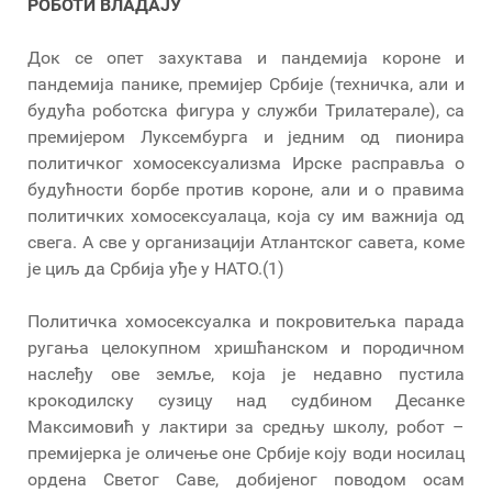
РОБОТИ ВЛАДАЈУ
Док се опет захуктава и пандемија короне и
пандемија панике, премијер Србије (техничка, али и
будућа роботска фигура у служби Трилатерале), са
премијером Луксембурга и једним од пионира
политичког хомосексуализма Ирске расправља о
будућности борбе против короне, али и о правима
политичких хомосексуалаца, која су им важнија од
свега. А све у организацији Атлантског савета, коме
је циљ да Србија уђе у НАТО.(1)
Политичка хомосексуалка и покровитељка парада
ругања целокупном хришћанском и породичном
наслеђу ове земље, која је недавно пустила
крокодилску сузицу над судбином Десанке
Максимовић у лактири за средњу школу, робот –
премијерка је оличење оне Србије коју води носилац
ордена Светог Саве, добијеног поводом осам