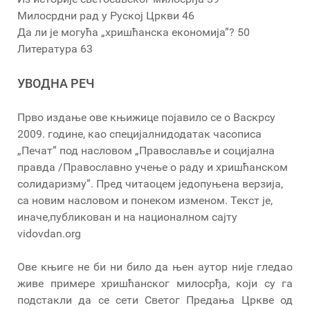
Милосрдни рад у Руској Цркви 46
Да ли је могућа „хришћанска економија”? 50
Литература 63
УВОДНА РЕЧ
Прво издање ове књижице појавило се о Васкрсу
2009. године, као специјалнидодатак часописа
„Печат” под насловом „Православље и социјална
правда /Православно учење о раду и хришћанском
солидаризму”. Пред читаоцем једопуњена верзија,
са новим насловом и понеком изменом. Текст је,
иначе,публикован и на националном сајту
vidovdan.org
Ове књиге не би ни било да њен аутор није гледао
живе примере хришћанског милосрђа, који су га
подстакли да се сети Светог Предања Цркве од