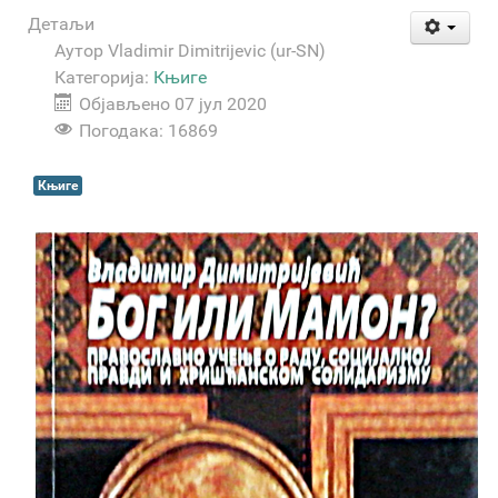
Детаљи
Аутор
Vladimir Dimitrijevic (ur-SN)
Категорија:
Књиге
Објављено 07 јул 2020
Погодака: 16869
Књиге