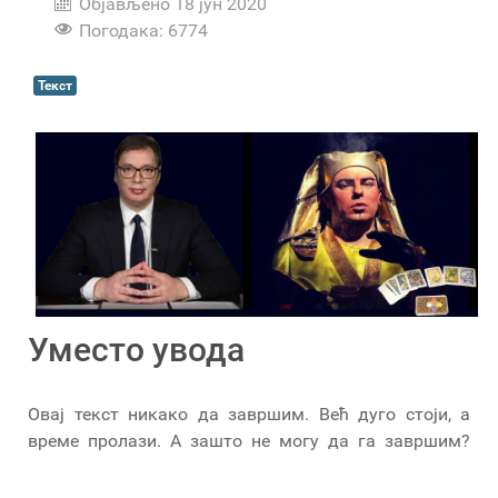
Објављено 18 јун 2020
Погодака: 6774
Текст
Уместо увода
Овај текст никако да завршим. Већ дуго стоји, а
време пролази. А зашто не могу да га завршим?