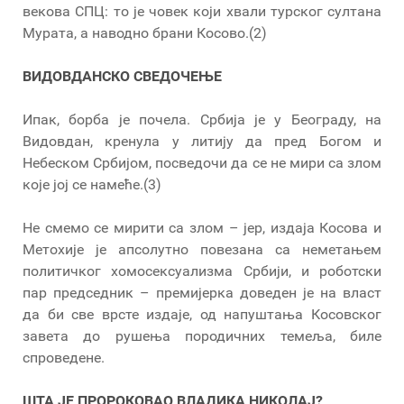
векова СПЦ: то је човек који хвали турског султана
Мурата, а наводно брани Косово.(2)
ВИДОВДАНСКО СВЕДОЧЕЊЕ
Ипак, борба је почела. Србија је у Београду, на
Видовдан, кренула у литију да пред Богом и
Небеском Србијом, посведочи да се не мири са злом
које јој се намеће.(3)
Не смемо се мирити са злом – јер, издаја Косова и
Метохије је апсолутно повезана са неметањем
политичког хомосексуализма Србији, и роботски
пар председник – премијерка доведен је на власт
да би све врсте издаје, од напуштања Косовског
завета до рушења породичних темеља, биле
спроведене.
ШТА ЈЕ ПРОРОКОВАО ВЛАДИКА НИКОЛАЈ?