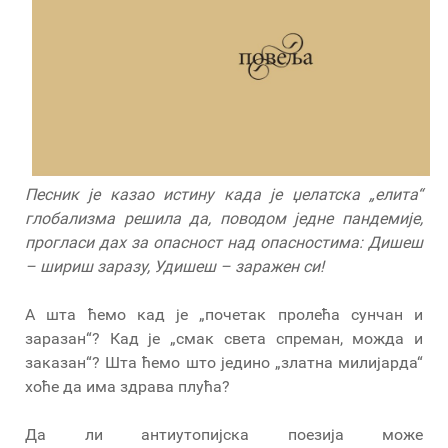
Песник је казао истину када је џелатска „елита“
глобализма решила да, поводом једне пандемије,
прогласи дах за опасност над опасностима: Дишеш
– шириш заразу, Удишеш – заражен си!
А шта ћемо кад је „почетак пролећа сунчан и
заразан“? Кад је „смак света спреман, можда и
заказан“? Шта ћемо што једино „златна милијарда“
хоће да има здрава плућа?
Да ли антиутопијска поезија може