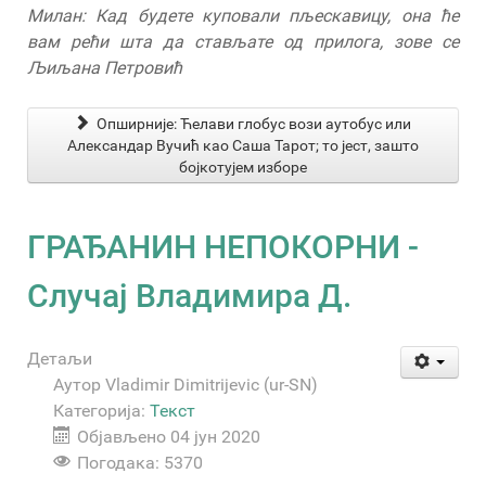
Милан: Кад будете куповали пљескавицу, она ће
вам рећи шта да стављате од прилога, зове се
Љиљана Петровић
Опширније: Ћелави глобус вози аутобус или
Александар Вучић као Саша Тарот; то јест, зашто
бојкотујем изборе
ГРАЂАНИН НЕПОКОРНИ -
Случај Владимира Д.
Детаљи
Аутор
Vladimir Dimitrijevic (ur-SN)
Категорија:
Текст
Објављено 04 јун 2020
Погодака: 5370