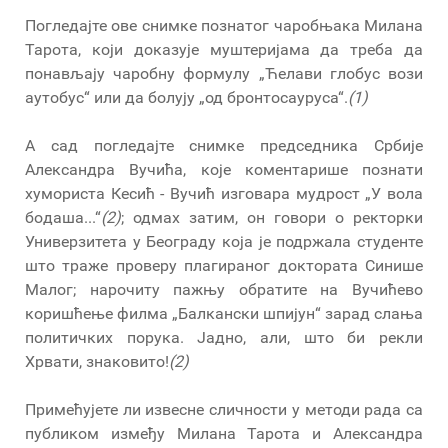
Погледајте ове снимке познатог чаробњака Милана
Тарота, који доказује муштеријама да треба да
понављају чаробну формулу „Ћелави глобус вози
аутобус“ или да болују „од бронтосауруса“.
(1)
А сад погледајте снимке председника Србије
Александра Вучића, које коментарише познати
хумориста Кесић - Вучић изговара мудрост „У вола
бoдаша...“
(2)
; одмах затим, он говори о ректорки
Универзитета у Београду која је подржала студенте
што траже проверу плагираног доктората Синише
Малог; нарочиту пажњу обратите на Вучићево
коришћење филма „Балкански шпијун“ зарад слања
политичких порука. Јадно, али, што би рекли
Хрвати, знаковито!
(2)
Примећујете ли извесне сличности у методи рада са
публиком између Милана Тарота и Александра