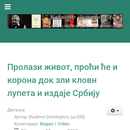
Пролази живот, проћи ће и
корона док зли кловн
лупета и издаје Србију
Детаљи
Аутор
Vladimir Dimitrijevic (ur-SN)
Категорија:
Видео / Video