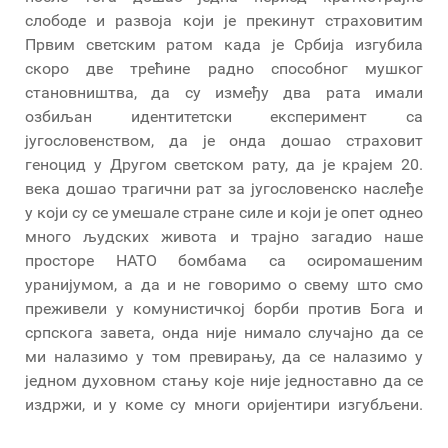
слободе и развоја који је прекинут страховитим
Првим светским ратом када је Србија изгубила
скоро две трећине радно способног мушког
становништва, да су између два рата имали
озбиљан идентитетски експеримент са
југословенством, да је онда дошао страховит
геноцид у Другом светском рату, да је крајем 20.
века дошао трагични рат за југословенско наслеђе
у који су се умешале стране силе и који је опет однео
много људских живота и трајно загадио наше
просторе НАТО бомбама са осиромашеним
уранијумом, а да и не говоримо о свему што смо
преживели у комунистичкој борби против Бога и
српскога завета, онда није нимало случајно да се
ми налазимо у том превирању, да се налазимо у
једном духовном стању које није једноставно да се
издржи, и у коме су многи оријентири изгубљени.