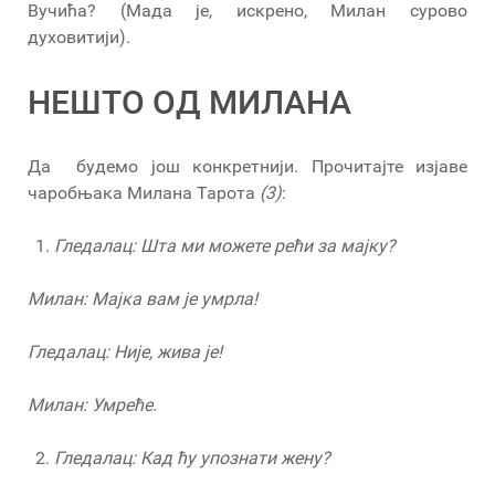
Вучића? (Мада је, искрено, Милан сурово
духовитији).
НЕШТО ОД МИЛАНА
Да будемо још конкретнији. Прочитајте изјаве
чаробњака Милана Тарота
(3)
:
Гледалац: Шта ми можете рећи за мајку?
Милан: Мајка вам је умрла!
Гледалац: Није, жива је!
Милан: Умреће.
Гледалац: Кад ћу упознати жену?