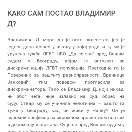
КАКО САМ ПОСТАО ВЛАДИМИР
Д?
Владимира Д. мора да је неко оклеветао, јер је
једног дана дошао у школу у којој ради, и ту му је
уручена тужба ЛГБТ НВО „Да се зна” пред Вишим
судом у Београду, којом је оптужен за
дискриминацију ЛГБТ популације. Претходно га је
Повереник за заштиту равноправности, Бранкица
Јанковић, тим поводом прогласила за
дискриминатора. Тако се Владимир Д, који никад,
ни због чега, није излазио на суд, обрео на
суду. Ствар му се учинила нелогична – зашто га
туже у Београду, кад он живи у Чачку? Он је
скромни професор са скромном просветном платом
и децомкоју издржава. Суђење пред Вишим судом у
Београду би створило туженом додатне неопрадане