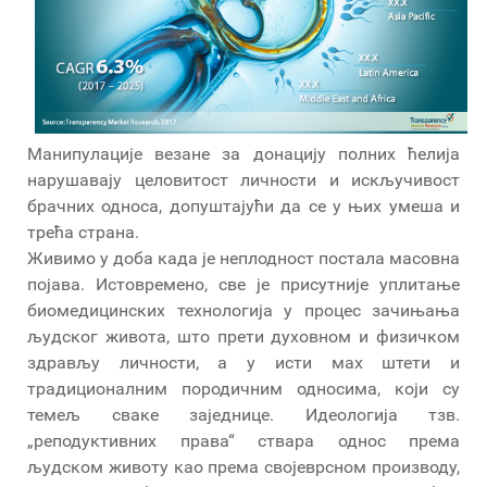
Манипулације везане за донацију полних ћелија
нарушавају целовитост личности и искључивост
брачних односа, допуштајући да се у њих умеша и
трећа страна.
Живимо у доба када је неплодност постала масовна
појава. Истовремено, све је присутније уплитање
биомедицинских технологија у процес зачињања
људског живота, што прети духовном и физичком
здрављу личности, а у исти мах штети и
традиционалним породичним односима, који су
темељ сваке заједнице. Идеологија тзв.
„реподуктивних права“ ствара однос према
људском животу као према својеврсном производу,