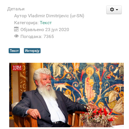
Детаљи
Аутор
Vladimir Dimitrijevic (ur-SN)
Категорија:
Текст
Објављено 23 јул 2020
Погодака: 7365
Текст
Интервју