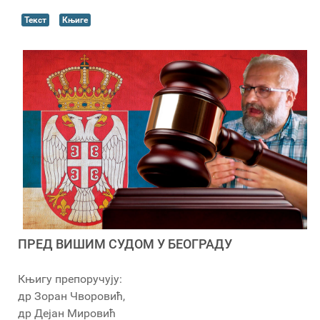
Текст
Књиге
ПРЕД ВИШИМ СУДОМ У БЕОГРАДУ
Књигу препоручују:
др Зоран Чворовић,
др Дејан Мировић