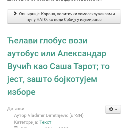
Опширније: Корона, политички хомосексуализам и
пут у НАТО: ко води Србију у изумирање
Ћелави глобус вози
аутобус или Александар
Вучић као Саша Тарот; то
јест, зашто бојкотујем
изборе
Детаљи
Аутор
Vladimir Dimitrijevic (ur-SN)
Категорија:
Текст