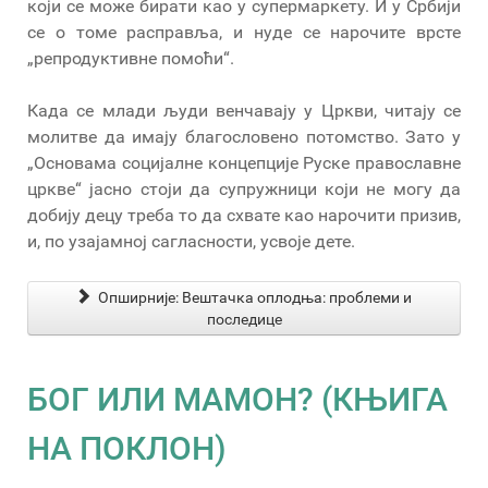
који се може бирати као у супермаркету. И у Србији
се о томе расправља, и нуде се нарочите врсте
„репродуктивне помоћи“.
Када се млади људи венчавају у Цркви, читају се
молитве да имају благословено потомство. Зато у
„Основама социјалне концепције Руске православне
цркве“ јасно стоји да супружници који не могу да
добију децу треба то да схвате као нарочити призив,
и, по узајамној сагласности, усвоје дете.
Опширније: Вештачка оплодња: проблеми и
последице
БОГ ИЛИ МАМОН? (КЊИГА
НА ПОКЛОН)