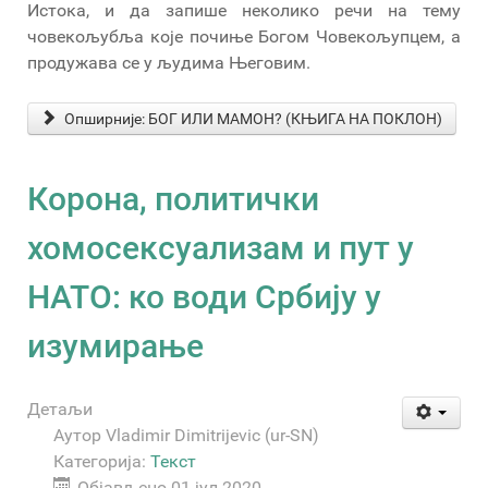
Истока, и да запише неколико речи на тему
човекољубља које почиње Богом Човекољупцем, а
продужава се у људима Његовим.
Опширније: БОГ ИЛИ МАМОН? (КЊИГА НА ПОКЛОН)
Корона, политички
хомосексуализам и пут у
НАТО: ко води Србију у
изумирање
Детаљи
Аутор
Vladimir Dimitrijevic (ur-SN)
Категорија:
Текст
Објављено 01 јул 2020