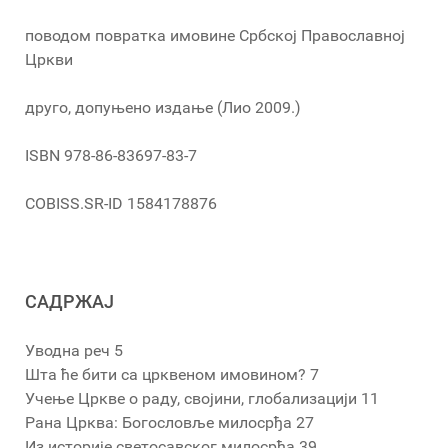
поводом повратка имовине Србској Православној
Цркви
друго, допуњено издање (Лио 2009.)
ISBN 978-86-83697-83-7
COBISS.SR-ID 1584178876
САДРЖАЈ
Уводна реч 5
Шта ће бити са црквеном имовином? 7
Учење Цркве о раду, својини, глобализацији 11
Рана Црква: Богословље милосрђа 27
Из историје светосавског милосрђа 39