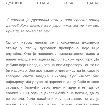
ДУХОВНО СТАЊЕ СРБА ДАНАС
У каквом је духовном стању наш српски народ
данас
?
K
ога видите као узрочника, да не кажемо
кривца, за такво стање?
Српски народ налази се у сложеном духовном
стању, у стању духовног превирања које није
случајно. Оно је последица вишевековног живота
нашег народа на једном врло тешком простору. Да
је било који народ живео на овом простору - он то не
би издржао. Јер ако узмемо чињеницу да је, како је
говорио свети владка Николај,
Срб милет
био
најомрзнутији у турској царевини, да су Срби стално
страдали бранећи своју веру и идентитет, да су
сваких 20-30 година дизали озбиљне побуне, да су
се селили, били сакаћени и уништавани, па да је
после тога дошао једна период краткотрајне