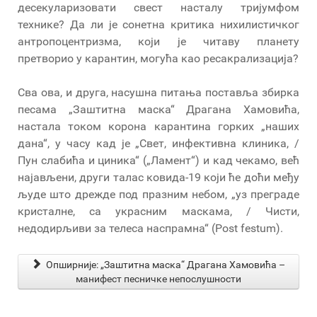
десекуларизовати свест насталу тријумфом
технике? Да ли је сонетна критика нихилистичког
антропоцентризма, који је читаву планету
претворио у карантин, могућа као ресакрализација?
Сва ова, и друга, насушна питања поставља збирка
песама „Заштитна маска“ Драгана Хамовића,
настала током корона карантина горких „наших
дана“, у часу кад је „Свет, инфективна клиника, /
Пун слабића и циника“ („Ламент“) и кад чекамо, већ
најављени, други талас ковида-19 који ће доћи међу
људе што дрежде под празним небом, „уз преграде
кристалне, са украсним маскама, / Чисти,
недодирљиви за телеса наспрамна“ (Post festum).
Опширније: „Заштитна маска“ Драгана Хамовића –
манифест песничке непослушности