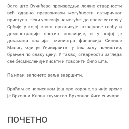
Зато што Вучићева производња лажне стварности
већ одавно превазилази могућности сатиричног
приступа. Неки успевају немогуће: да праве сатиру у
Србији у којој власт организује штрајкове глађу и
демонстрације против опозиције, и у којој је
доказани плагијат министра финансија Синише
Малог, који је Универзитет у Београду поништио,
брањен по сваку цену. У таквој стварности изгледа
све бесмисленије писати и говорити било шта.
Па ипак, започето ваља завршити.
Враћам се написаном још пре короне, за чије време
је Врховни Кловн глуматао Врховног Хигијеничара.
ПОЧЕТНО