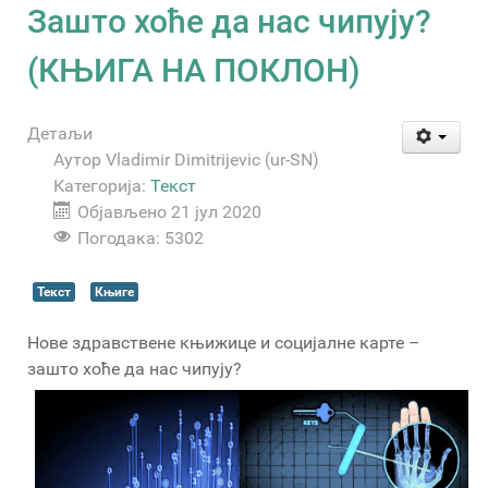
Зашто хоће да нас чипују?
(КЊИГА НА ПОКЛОН)
Детаљи
Аутор
Vladimir Dimitrijevic (ur-SN)
Категорија:
Текст
Објављено 21 јул 2020
Погодака: 5302
Текст
Књиге
Нове здравствене књижице и социјалне карте –
зашто хоће да нас чипују?