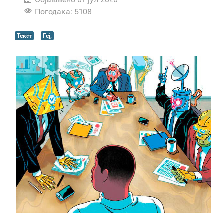
Погодака: 5108
Текст
Геј,