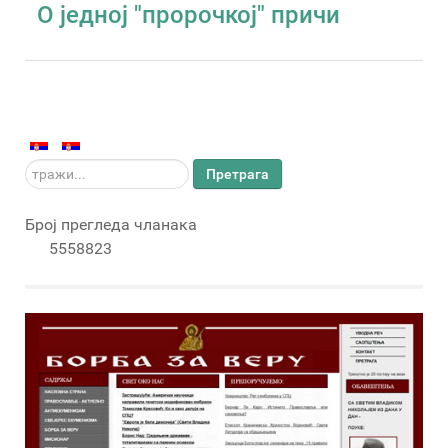
О једној "пророчкој" причи
тражи...
Претрага
Број прегледа чланака
5558823