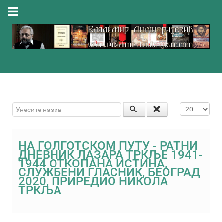
Унесите назив
Приказ #
НА ГОЛГОТСКОМ ПУТУ - РАТНИ
ДНЕВНИК ЛАЗАРА ТРКЉЕ 1941-
1944 ОТКОПАНА ИСТИНА,
СЛУЖБЕНИ ГЛАСНИК, БЕОГРАД
2020, ПРИРЕДИО НИКОЛА
ТРКЉА