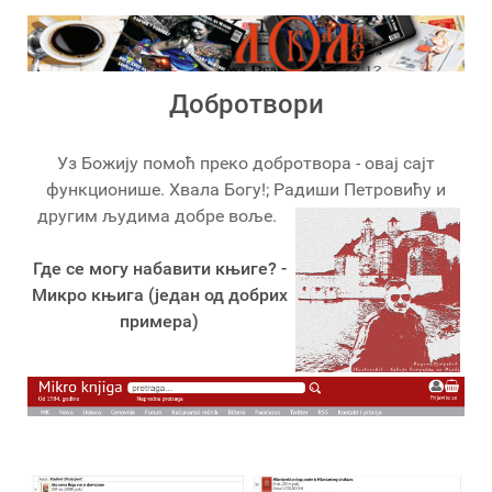
Добротвори
Уз Божију помоћ преко добротвора - овај сајт
функционише. Хвала Богу!; Радиши Петровићу и
другим људима добре воље.
Где се могу набавити књиге? -
Микро књига (један од добрих
примера)