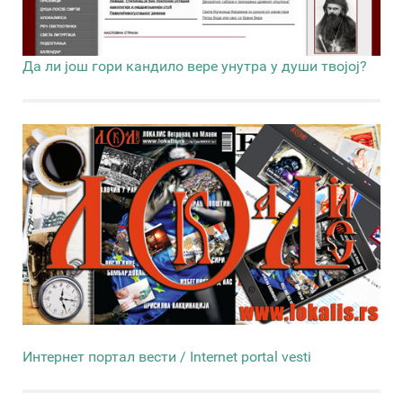
Да ли још гори кандило вере унутра у души твојој?
Интернет портал вести / Internet portal vesti