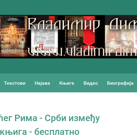
Текстови
Најава
Књиге
Видео
Биографија
ћег Рима - Срби између
 књига - бесплатно