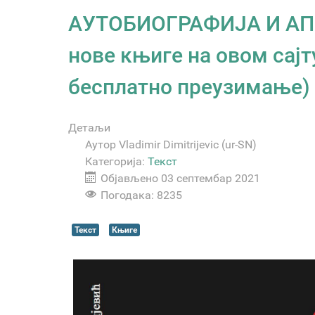
АУТОБИОГРАФИЈА И АП
нове књиге на овом сајт
бесплатно преузимање)
Детаљи
Аутор
Vladimir Dimitrijevic (ur-SN)
Категорија:
Текст
Објављено 03 септембар 2021
Погодака: 8235
Текст
Књиге