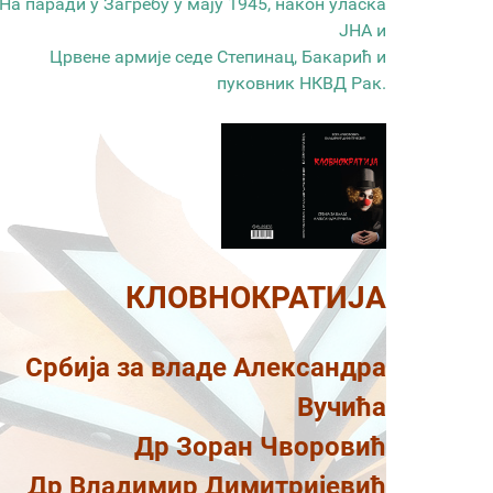
На паради у Загребу у мају 1945, након уласка
ЈНА и
Црвене армије седе Степинац, Бакарић и
пуковник НКВД Рак.
КЛОВНОКРАТИЈА
Србија за владе Александра
Вучића
Др Зоран Чворовић
Др Владимир Димитријевић