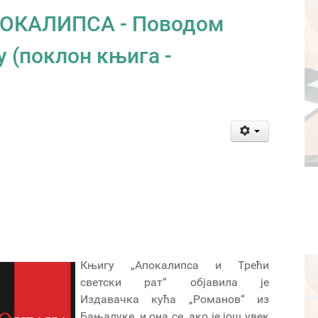
ОКАЛИПСА - Поводом
у (поклон књига -
Књигу „Апокалипса и Трећи
светски рат“ објавила је
Издавачка кућа „Романов“ из
Бањалуке, и она се, ако је још увек