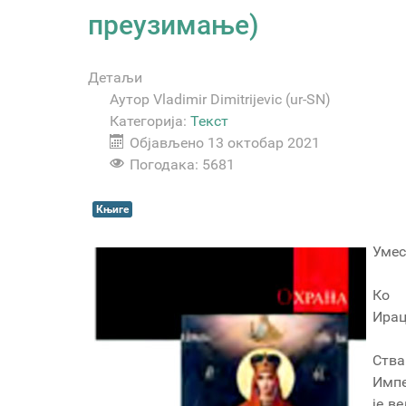
преузимање)
Детаљи
Аутор
Vladimir Dimitrijevic (ur-SN)
Категорија:
Текст
Објављено 13 октобар 2021
Погодака: 5681
Књиге
Умес
Ко 
Ирац
Ства
Импе
је в