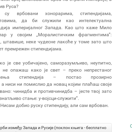
ив Руса?
 су врбовани хонорарима, стипендијама,
нтовима, да би служили као интелектуална
дија империјалног Запада. Као што каже Мило
пар у својим „Моралистичким фрагментима”:
, штавише, неке чудесне лакоће у томе зато што
вет премрежен стипендијама.
ко је све уобичајено, саморазумљиво, неупитно,
 не опажаш како је свет – преко непрестаног
жења стипендија – постао прозирно
 а ниси ни помислио да новац којим плаћаш своје
вано: чинидба и противчинидба – јесте твој зато
ознатљиво стање: у-војсци-служити”.
. Нисам добио руску стипендију, али сам врбован.
Срби између Запада и Русије (поклон књига - бесплатно