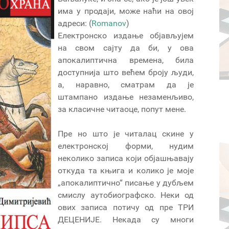
има у продаји, може наћи на овој
адреси: (
Romanov
)
Електронско издање објављујем
на свом сајту да би, у ова
апокалиптична времена, била
доступнија што већем броју људи,
а, наравно, сматрам да је
штампано издање незаменљиво,
за класичне читаоце, попут мене.
Пре но што је читалац скине у
електронској форми, нудим
неколико записа који објашњавају
откуда та књига и колико је моје
„апокалиптично“ писање у дубљем
смислу аутобиографско. Неки од
ових записа потичу од пре ТРИ
ДЕЦЕНИЈЕ. Некада су многи