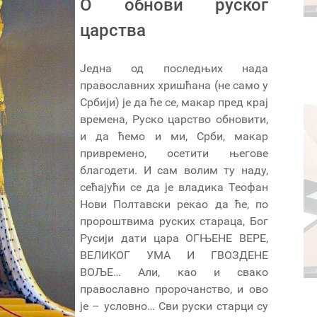
O обнови руског
царства
Једна од последњих нада
православних хришћана (не само у
Србији) је да ће се, макар пред крај
времена, Руско царство обновити,
и да ћемо и ми, Срби, макар
привремено, осетити његове
благодети. И сам волим ту наду,
сећајући се да је владика Теофан
Нови Полтавски рекао да ће, по
пророштвима руских стараца, Бог
Русији дати цара ОГЊЕНЕ ВЕРЕ,
ВЕЛИКОГ УМА И ГВОЗДЕНЕ
ВОЉЕ… Али, као и свако
православно пророчанство, и ово
је – условно… Сви руски старци су