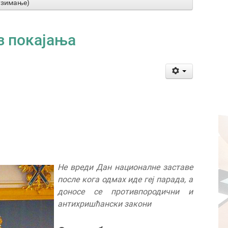
узимање)
з покајања
Не вреди Дан националне заставе
после кога одмах иде геј парада, а
доносе се противпородични и
антихришћански закони