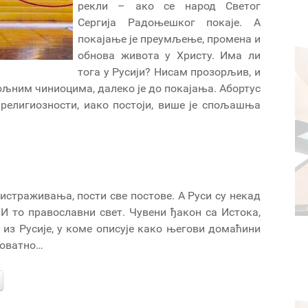
рекли – ако се народ Светог
Сергија Радоњешког покаје. А
покајање је преумљење, промена и
обнова живота у Христу. Има ли
тога у Русији? Нисам прозорљив, и
пољним чиниоцима, далеко је до покајања. Абортус
 религиозности, иако постоји, више је спољашња
 истраживања, пости све постове. А Руси су некад
 И то православни свет. Чувени ђакон са Истока,
ис из Русије, у коме описује како његови домаћини
ероватно…