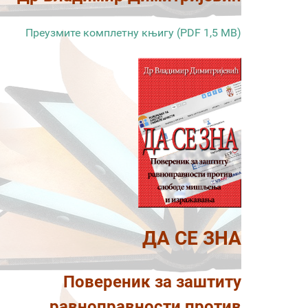
Преузмите комплетну књигу (PDF 1,5 MB)
ДА СЕ ЗНА
Повереник за заштиту
равноправности против