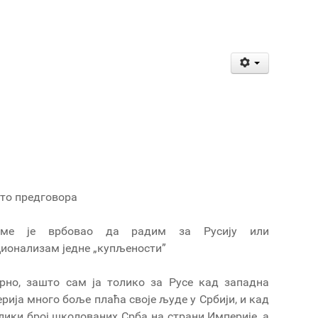
то предговора
ме је врбовао да радим за Русију или
ионализам једне „купљености”
рно, зашто сам ја толико за Русе кад западна
рија много боље плаћа своје људе у Србији, и кад
елики број школованих Срба на страни Империје, а