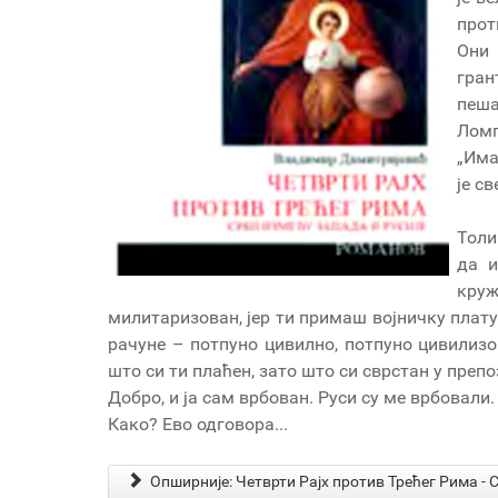
прот
Они
гра
пеша
Лом
„Има
је с
Толи
да и
кру
милитаризован, јер ти примаш војничку плату
рачуне – потпуно цивилно, потпуно цивилизо
што си ти плаћен, зато што си сврстан у преп
Добро, и ја сам врбован. Руси су ме врбовали
Како? Ево одговора...
Опширније: Четврти Рајх против Трећег Рима - 