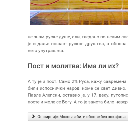
не знам руске душе, али, гледано по неким с
је и даље пошаст руског друштва, а обнова
него унутрашња.
Пост и молитва: Има ли их?
А ту је и пост. Само 2% Руса, кажу савремена
били испоснички народ, коме се свет дивио.
Павле Алепски, оставио је, у 17. веку, путоп
посте и моле се Богу. А то је заиста било нев
Опширније: Може ли бити обнове без покајања