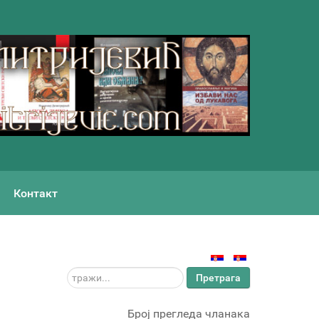
Контакт
тражи...
Претрага
Број прегледа чланака