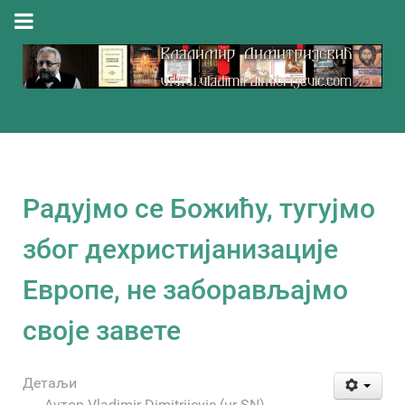
Радујмо се Божићу, тугујмо
због дехристијанизације
Европе, не заборављајмо
своје завете
Детаљи
Аутор
Vladimir Dimitrijevic (ur-SN)