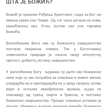
ШТА ЈЕ БОЖИЋ?
Божић је празник Рођења Христовог, када се Бог на
земљи јавио као Човек. Од тог часа рачуна се нова,
хришћанска ера. Отац Јустин нас учи тајнама
Божића.
Ваплоћењем Бога сва су Божанска савршенства
постала својином човека. Тек у Богочовеку
човечанска природа је нашла своју апсолутну
светост, доброту, истину, савршенство
У ваплоћеном Богу људима су дате све божанске
силе које су им потребне за спасење и живот вечни;
усвајајући их и претварајући их у своју својину путем
вере и осталих еванђелских врлина, људи се
спасавају од греха, смрти и ђавола, и постижу
божанско савршенство. Процес спасења уствари је
процес обожења људске природе помоћу божанске