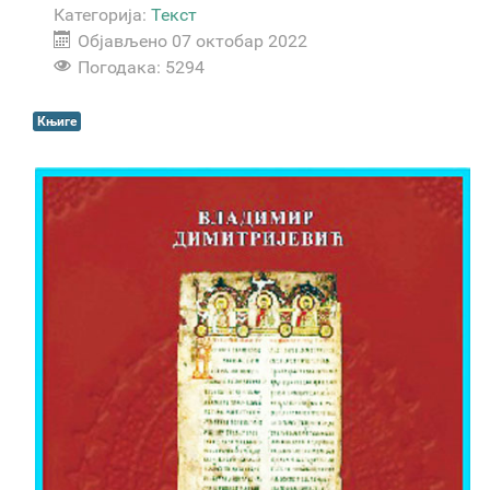
Категорија:
Текст
Објављено 07 октобар 2022
Погодака: 5294
Књиге