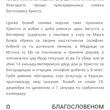
благодати, процес присаједињења човека
Богочовеку Христу.
Црква Божић назива мајком свих празника.
Христос је рођен у доба римског цара Августа, у
Витлејему Јудејском, у пештери у којој се Мајка
Божја обрела са својим заштитником Јосифом.
Анђели су га дочекали песмом, а Мудраци са
Истока су Му се поклонили и принели дарове, а
злочиначки цар Ирод покушао је да Га убије, али је
убио 14 хиљада витлејемске деце, док је Христос са
Богородицом и старцем Јосифом добегао у Египат.
Срби дивним обичајима, који укључују и бадњак,
прослављају овај празник. Божић се слави 25.
децембра по црквеном, а 7. јануара по грађанском
календару.
О БЛАГОСЛОВЕНОМ