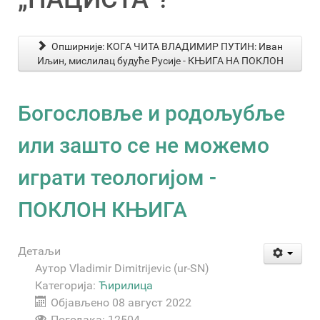
Опширније: КОГА ЧИТА ВЛАДИМИР ПУТИН: Иван
Иљин, мислилац будуће Русије - КЊИГА НА ПОКЛОН
Богословље и родољубље
или зашто се не можемо
играти теологијом -
ПОКЛОН КЊИГА
Детаљи
Аутор
Vladimir Dimitrijevic (ur-SN)
Категорија:
Ћирилица
Објављено 08 август 2022
Погодака: 12504