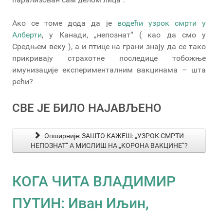
Ако се томе дода да је
водећи узрок смрти у
Алберти
, у Канади, „непознат“ ( као да смо у
Средњем веку ), а и птице на грани знају да се тако
прикривају страхотне последице тобожње
имунизације експерименталним вакцинама – шта
рећи?
СВЕ ЈЕ БИЛО НАЈАВЉЕНО
Опширније: ЗАШТО КАЖЕШ: „УЗРОК СМРТИ
НЕПОЗНАТ“ А МИСЛИШ НА „КОРОНА ВАКЦИНЕ“?
КОГА ЧИТА ВЛАДИМИР
ПУТИН: Иван Иљин,