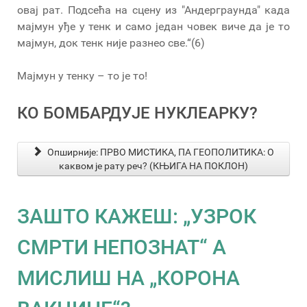
овај рат. Подсећа на сцену из "Андерграунда" када
мајмун уђе у тенк и само један човек виче да је то
мајмун, док тенк није разнео све.“(6)
Мајмун у тенку – то је то!
КО БОМБАРДУЈЕ НУКЛЕАРКУ?
Опширније: ПРВО МИСТИКА, ПА ГЕОПОЛИТИКА: О
каквом је рату реч? (КЊИГА НА ПОКЛОН)
ЗАШТО КАЖЕШ: „УЗРОК
СМРТИ НЕПОЗНАТ“ А
МИСЛИШ НА „КОРОНА