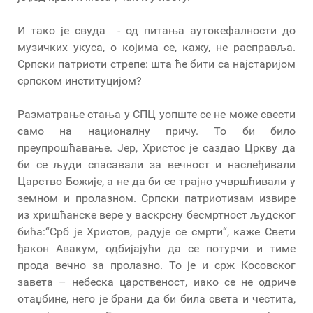
И тако је свуда - од питања аутокефалности до
музичких укуса, о којима се, кажу, не расправља.
Српски патриоти стрепе: шта ће бити са најстаријом
српском институцијом?
Разматрање стања у СПЦ уопште се не може свести
само на националну причу. То би било
преупрошћавање. Јер, Христос је саздао Цркву да
би се људи спасавали за вечност и наслеђивали
Царство Божије, а не да би се трајно учвршћивали у
земном и пролазном. Српски патриотизам извире
из хришћанске вере у васкрсну бесмртност људског
бића:“Срб је Христов, радује се смрти“, каже Свети
ђакон Авакум, одбијајући да се потурчи и тиме
прода вечно за пролазно. То је и срж Косовског
завета – небеска царственост, иако се не одриче
отаџбине, него је брани да би била света и честита,