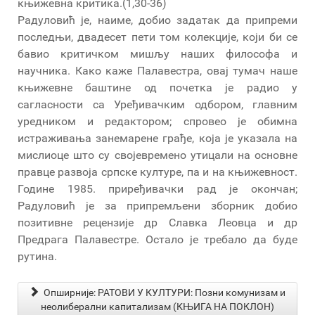
књижевна критика.(1,30-36)
Радуловић је, наиме, добио задатак да припреми
последњи, двадесет пети том колекције, који би се
бавио критичком мишљу наших философа и
научника. Како каже Палавестра, овај тумач наше
књижевне баштине од почетка је радио у
сагласности са Уређивачким одбором, главним
уредником и редактором; спровео је обимна
истраживања занемарене грађе, која је указала на
мислиоце што су својевремено утицали на основне
правце развоја српске културе, па и на књижевност.
Године 1985. приређивачки рад је окончан;
Радуловић је за припремљени зборник добио
позитивне рецензије др Славка Леовца и др
Предрага Палавестре. Остало је требало да буде
рутина.
Опширније: РАТОВИ У КУЛТУРИ: Позни комунизам и
неолиберални капитализам (КЊИГА НА ПОКЛОН)