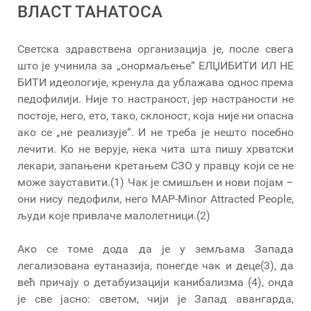
ВЛАСТ ТАНАТОСА
Светска здравствена организација је, после свега
што је учинила за „онормаљење“ ЕЛЏИБИТИ ИЛ НЕ
БИТИ идеологије, кренула да ублажава однос према
педофилији. Није то настраност, јер настраности не
постоје, него, ето, тако, склоност, која није ни опасна
ако се „не реализује“. И не треба је нешто посебно
лечити. Ко не верује, нека чита шта пишу хрватски
лекари, запањени кретањем СЗО у правцу који се не
може зауставити.(1) Чак је смишљен и нови појам –
они нису педофили, него MAP-Minor Attracted People,
људи које привлаче малолетници.(2)
Ако се томе дода да је у земљама Запада
легализована еутаназија, понегде чак и деце(3), да
већ причају о детабуизацији канибализма (4), онда
је све јасно: светом, чији је Запад авангарда,