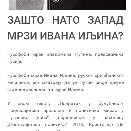
ЗАШТО НАТО ЗАПАД
МРЗИ ИВАНА ИЉИНА?
Русофоби мрзе Владимира Путина, председника
Русије.
Русофоби мрзе Ивана Иљина, руског хришћанског
мислиоца, јер сматрају да је Путин своје идејне
ставове засновао читајући Иљина.
У свом тексту „Повратак у будућност?
Предсовјетска прошлост и политичка мисао у
Путиново доба“, објављеном у часопису
„Постсовјетска политика“ 2013, Кристофер Ли