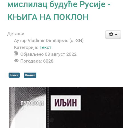
мислилац будуће Русије -
КЊИГА НА ПОКЛОН
Детаљи
Аутор
Vladimir Dimitrijevic (ur-SN)
Категорија:
Текст
Објављено 08 август 2022
Погодака: 6028
Текст
Књиге