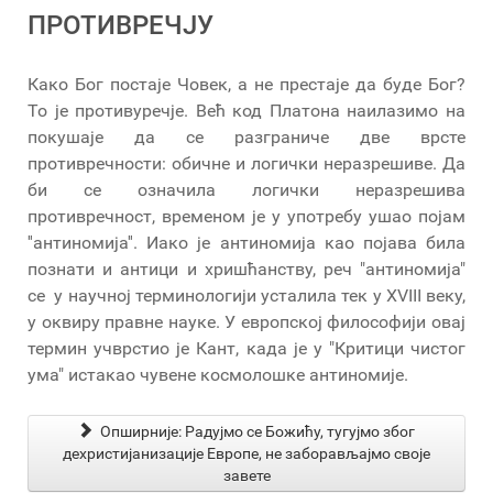
ПРОТИВРЕЧЈУ
Како Бог постаје Човек, а не престаје да буде Бог?
То је противуречје. Већ код Платона наилазимо на
покушаје да се разграниче две врсте
противречности: обичне и логички неразрешиве. Да
би се означила логички неразрешива
противречност, временом је у употребу ушао појам
''антиномија''. Иако је антиномија као појава била
познати и антици и хришћанству, реч "антиномија"
се у научној терминологији усталила тек у XVIII веку,
у оквиру правне науке. У европској философији овај
термин учврстио је Кант, када је у "Критици чистог
ума" истакао чувене космолошке антиномије.
Опширније: Радујмо се Божићу, тугујмо због
дехристијанизације Европе, не заборављајмо своје
завете