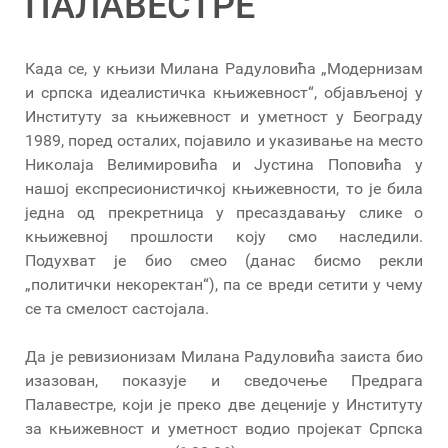
ПАЛАВЕСТРЕ
Када се, у књизи Милана Радуловића „Модернизам
и српска идеалистичка књижевност“, објављеној у
Институту за књижевност и уметност у Београду
1989, поред осталих, појавило и указивање на место
Николаја Велимировића и Јустина Поповића у
нашој експресионистичкој књижевности, то је била
једна од прекретница у пресаздавању слике о
књижевној прошлости коју смо наследили.
Подухват је био смео (данас бисмо рекли
„политички некоректан“), па се вреди сетити у чему
се та смелост састојала.
Да је ревизионизам Милана Радуловића заиста био
изазован, показује и сведочење Предрага
Палавестре, који је преко две деценије у Институту
за књижевност и уметност водио пројекат Српска