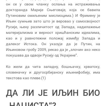
он се у свом чланку ослања на истраживања
докторанда Марије Сњеговаје, која се бавила
Путиновим омиљеним мислиоцима.) И Фримену је
Иљин сумњив зато што је веровао у самосвојност
Русије, њену различитост од Запада, надилажење
материјализма и верност хришћанским идеалима,
као и у равнотежни положај између Запада и
далеког Истока. Он указује да је Путин, на
Иљиновом гробу 2009, рекао да је „злочин ако неко
покушава да одвоји Русију од Украјине“.
Ко жели да чита западну, бошњачку, хрватску,
словеначку и другосрбијанску иљинифобију, има
текстова као плеве.(1)
ДА ЛИ ЈЕ ИЉИН БИО
„НАЦИСТА“?