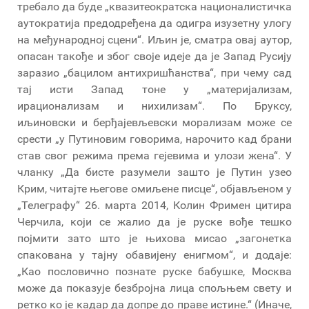
требало да буде „квазитеократска националистичка
аутократија предодређена да одигра изузетну улогу
на међународној сцени“. Иљин је, сматра овај аутор,
опасан такође и због своје идеје да је Запад Русију
заразио „бацилом антихришћанства“, при чему сад
тај исти Запад тоне у „материјализам,
ирационализам и нихилизам“. По Бруксу,
иљиновски и берђајевљевски морализам може се
срести „у Путиновим говорима, нарочито кад брани
став свог режима према гејевима и улози жена“. У
чланку „Да бисте разумели зашто је Путин узео
Крим, читајте његове омиљене писце“, објављеном у
„Телеграфу“ 26. марта 2014, Колин Фримен цитира
Черчила, који се жалио да је руске вође тешко
појмити зато што је њихова мисао „загонетка
спакована у тајну обавијену енигмом“, и додаје:
„Као пословично познате руске бабушке, Москва
може да показује безбројна лица спољњем свету и
ретко ко је кадар да допре до праве истине.“ (Иначе,