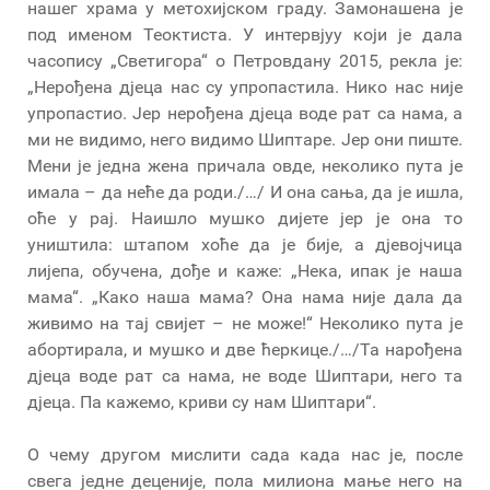
нашег храма у метохијском граду. Замонашена је
под именом Теоктиста. У интервјуу који је дала
часопису „Светигора“ о Петровдану 2015, рекла је:
„Нерођена дјеца нас су упропастила. Нико нас није
упропастио. Јер нерођена дјеца воде рат са нама, а
ми не видимо, него видимо Шиптаре. Јер они пиште.
Мени је једна жена причала овде, неколико пута је
имала – да неће да роди./…/ И она сања, да је ишла,
оће у рај. Наишло мушко дијете јер је она то
уништила: штапом хоће да је бије, а дјевојчица
лијепа, обучена, дође и каже: „Нека, ипак је наша
мама“. „Како наша мама? Она нама није дала да
живимо на тај свијет – не може!“ Неколико пута је
абортирала, и мушко и две ћеркице./…/Та нарођена
дјеца воде рат са нама, не воде Шиптари, него та
дјеца. Па кажемо, криви су нам Шиптари“.
О чему другом мислити сада када нас је, после
свега једне деценије, пола милиона мање него на