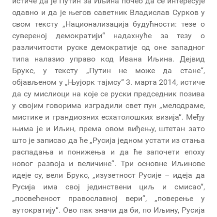
истиче да је Путин за Иљина почео да се интересује
одавно и да је његов саветник Владислав Сурков у
свом тексту „Национализација будућности: тезе о
сувереној демократији“ надахнуће за тезу о
различитости руске демократије од оне западног
типа налазио управо код Ивана Иљина. Дејвид
Брукс, у тексту „Путин не може да стане“,
објављеном у „Њујорк тајмсу“ 3. марта 2014, истиче
да су мислиоци на које се руски председник позива
у својим говорима изградили свет пун „мелодраме,
мистике и грандиозних есхатолошких визија“. Међу
њима је и Иљин, према овом виђењу, штетан зато
што је записао да ће „Русија једном устати из стања
распадања и понижења и да ће започети епоху
новог развоја и величине“. Три основне Иљинове
идеје су, вели Брукс, „изузетност Русије – идеја да
Русија има свој јединствени циљ и смисао“,
„посвећеност православној вери“, „поверење у
аутократију“. Ово пак значи да би, по Иљину, Русија