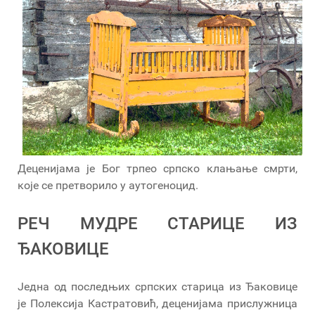
Деценијама је Бог трпео српско клањање смрти,
које се претворило у аутогеноцид.
РЕЧ МУДРЕ СТАРИЦЕ ИЗ
ЂАКОВИЦЕ
Једна од последњих српских старица из Ђаковице
је Полексија Кастратовић, деценијама прислужница