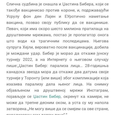
Слична судбина је снашла и Џастина Бибера, који се
такође вакцинисао против короне, и, подржавајући
Усрулу фон ден Лајен и ЕУротично наметање
вакцина, позвао своју публику да се вакцинише.
Певач, који има скоро шесто милиона пратилаца на
друштвеним мрежама, постао је пропагатор онога
што води ка трагичним последицама. Његова
супруга Хејли, вероватно после вакцинације, добила
је мождани удар. Бибер је морао да откаже јунску
турнеју 2022, а на Интернету о његовом случају
пише:„Џастин Бибер: парализа лица… 28-годишња
канадска звезда мора да откаже два датума своје
турнеје у Торонту (или више) због компликације која
изазива парализу дела њеног лица. На снимку
објављеном на друштвеној мрежи Инстаграм,
појављује се
Џастин Бибер
, окренут ка камери, не
може да трепне десним оком, а уста су му напола
затворена.„Не могу више да се смејем са ове стране,
парализован сам делом лица“.“