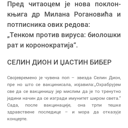
Пред читаоцем је нова поклон-
књига др Милана Рогановића и
потписника ових редова:
„Тенком против вируса: биолошки
рат и коронократија“.
СЕЛИН ДИОН И ЏАСТИН БИБЕР
Својевремено је чувена поп – звезда Селин Дион,
пре но што се вакцинисала, изјавила:„Охрабрујем
све да се вакцинишу јер мислим да је то тренутно
једини начин да се изгради имунитет широм света.“
Сада, после вакцинације, она трпи тешке
здравствене последице – и мора да отказује
концерте.