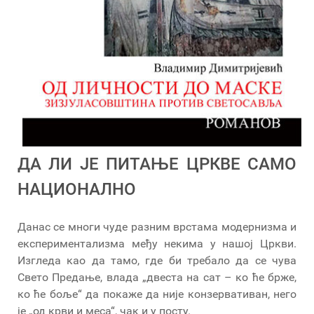
ДА ЛИ ЈЕ ПИТАЊЕ ЦРКВЕ САМО
НАЦИОНАЛНО
Данас се многи чуде разним врстама модернизма и
експериментализма међу некима у нашој Цркви.
Изгледа као да тамо, где би требало да се чува
Свето Предање, влада „двеста на сат – ко ће брже,
ко ће боље“ да покаже да није конзервативан, него
је „од крви и меса“, чак и у посту.