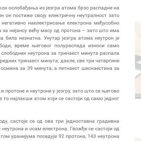
акон ослобађања из језгра атома брзо распадне на
ин он постиже своју електричну неутралност зато
 негативно наелектрисање електрона међусобно
 за нијансу већу масу од протона – зато што има
а била незнатна. Унутар језгра атома неутрон је
ободи, време његовог полураспада износи само
а слободних неутрона за тринаест минута распала
аредних тринаест минута; дакле, све три четвртине
 осмина за 39 минута, а петнаест шеснаестина за
и протоне и неутроне у језгру, зато што се његово
је то најлакши атом који се састоји од само једног
оду, састоје се од ова три једноставна градивна
 неутрона и осам електрона. Гвожђе се састоји од
атом уранијума поседује 92 протона, 143 неутрона