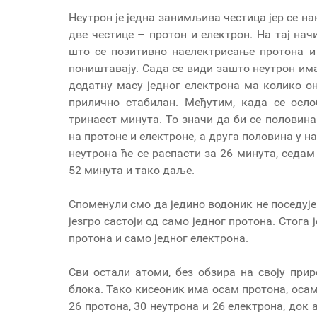
Неутрон је једна занимљива честица јер се н
две честице – протон и електрон. На тај нач
што се позитивно наелектрисање протона и
поништавају. Сада се види зашто неутрон има
додатну масу једног електрона ма колико он
прилично стабилан. Међутим, када се осл
тринаест минута. То значи да би се половин
на протоне и електроне, а друга половина у н
неутрона ће се распасти за 26 минута, седам
52 минута и тако даље.
Споменули смо да једино водоник не поседује 
језгро састоји од само једног протона. Стога 
протона и само једног електрона.
Сви остали атоми, без обзира на своју прир
блока. Тако кисеоник има осам протона, осам
26 протона, 30 неутрона и 26 електрона, док 