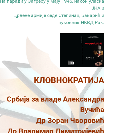
На паради у Загребу у мају 1945, након уласка
ЈНА и
Црвене армије седе Степинац, Бакарић и
пуковник НКВД Рак.
КЛОВНОКРАТИЈА
Србија за владе Александра
Вучића
Др Зоран Чворовић
Др Владимир Димитријевић