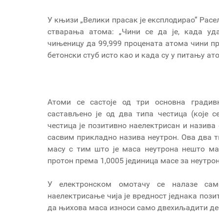
У књизи „Велики прасак је експлодирао” Расе
стварања атома: „Чини се да је, када уд
чињеницу да 99,999 процената атома чини про
бетонски стуб исто као и када су у питању ат
Атоми се састоје од три основна градив
састављено је од два типа честица (које с
честица је позитивно наелектрисан и назива 
сасвим прикладно назива неутрон. Ова два т
масу с тим што је маса неутрона нешто ма
протон према 1,0005 јединица масе за неутрон
У електронском омотачу се налазе сам
наелектрисање чија је вредност једнака поз
да њихова маса износи само двехиљадити де