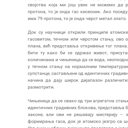
својства која ми још увек не можемо да р
протона, то је онда гас кисеоник. Ако поседуј
има 79 протона, то је онда чврст метал злато.
Док су научници открили принципе атомске 
гасовитом, течном или чврстом стању, ово о
плана, већ представља откривење тог плана.
бити ту како би се одржао живот, присут
количинама и чињеница да се вода, неопходн
у течном стању на нормалним температурам
супстанце, састављене од идентичних градив
начина да дају широк дијапазон различит
размотрити.
Чињеница да се свако од три агрегатна стање 
идентичних градивних блокова, представља 
законе, али ови не решавају мистерију – 
формирања гаса, док је атомско језгро са 