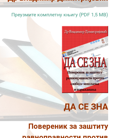
Преузмите комплетну књигу (PDF 1,5 MB)
ДА СЕ ЗНА
Повереник за заштиту
равноправности против