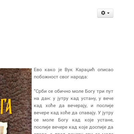
Ево како је Вук Караџић описао
побожност свог народа:
“Срби сe обично моле Богу три пут
на дан: у јутру кад устану, у вече
кад хоће да вечерају, и послије
вечере кад хоће да спавају. У јутру
се моле Богу кад које устане,
послије вечере кад које доспије да