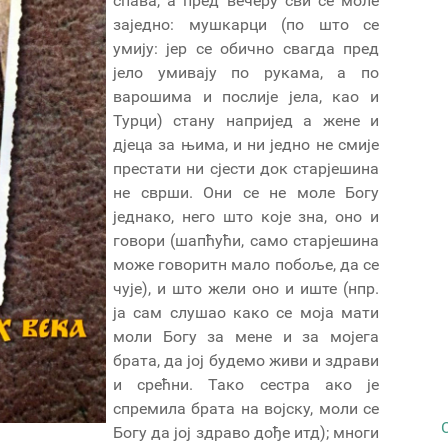
спава, а пред вечеру сви се моле
заједно: мушкарци (по што се
умију: јер се обично свагда пред
јело умивају по рукама, а по
варошима и послије јела, као и
Турци) стану напријед а жене и
дјеца зa њима, и ни једно не смије
престати ни сјести док старјешина
не сврши. Они сe не моле Богу
једнако, него што које зна, оно и
говори (шапћући, само старјешина
може говоритн мало побоље, да се
чује), и што жели оно и иште (нпр.
ја сам слушао како се моја мати
моли Богу за мене и зa мојега
брата, да јој будемо живи и здрави
и срећни. Тако сестра ако је
спремила брата на војску, моли се
Богу да јој здраво дође итд); многи