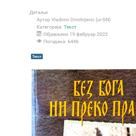
Детаљи
Аутор
Vladimir Dimitrijevic (ur-SN)
Категорија:
Текст
Објављено 19 фебруар 2022
Погодака: 6446
Текст