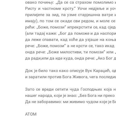
овако почињу: „Да се са страхом помолимо 
Ристу и частноме крсту.“ Уочи недјеље и уо
прилијепе за зид, па узме старјешнна ватре 
имају), пo том се окаде сви редом, и моле с
рећи: „Боже, помози“ ипрекрстити се, кад сјед
(али тадај каже: „Бог да поможе и да наспори“
да леже спавати, кад хоће да узјаше на коњ
рече: „Боже, помози“ а не крсти се, тако икад 
онда рече: „Боже милостиви, ти помози“ или 
да ради,или да иде куда, онда рече: „Ако Бог д
Док је било тако како описује Вук Караџић, о
и заратили против Бога Живога, чега последи
Зато се вреди сетити чуда Господњих која н
нашег народа, који је знао: „Без Бога ни преко
Да не заборавимо: ми живимо чудом које је Бо
АТОМ