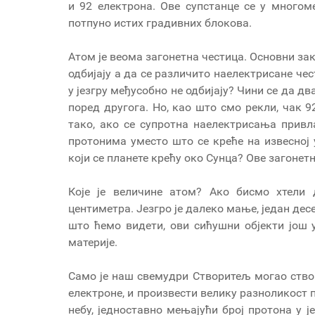
и 92 електрона. Ове супстанце се у многоме
потпуно истих градивних блокова.
Атом је веома загонетна честица. Основни зак
одбијају а да се различито наелектрисане че
у језгру међусобно не одбијају? Чини се да дв
поред другога. Но, као што смо рекли, чак 92
тако, ако се супротна наелектрисања привл
протонима уместо што се креће на извесној
који се планете крећу око Сунца? Ове загонет
Које је величине атом? Ако бисмо хтели 
центиметра. Језгро је далеко мање, један дес
што ћемо видети, ови сићушни објекти још 
материје.
Само је наш свемудри Створитељ могао створ
електроне, и произвести велику разноликост
небу, једноставно мењајући број протона у ј