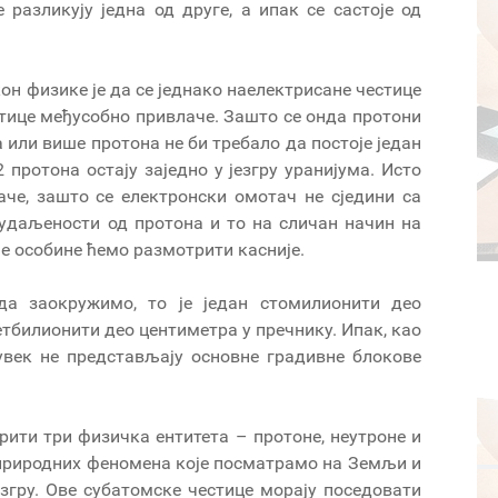
 разликују једна од друге, а ипак се састоје од
он физике је да се једнако наелектрисане честице
стице међусобно привлаче. Зашто се онда протони
а или више протона не би требало да постоје један
 протона остају заједно у језгру уранијума. Исто
аче, зашто се електронски омотач не сједини са
 удаљености од протона и то на сличан начин на
не особине ћемо размотрити касније.
да заокружимо, то је један стомилионити део
етбилионити део центиметра у пречнику. Ипак, као
увек не представљају основне градивне блокове
ити три физичка ентитета – протоне, неутроне и
 природних феномена које посматрамо на Земљи и
езгру. Ове субатомске честице морају поседовати