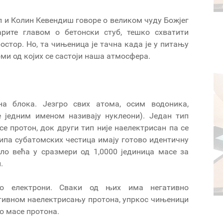
л и Колин Кевендиш говоре о великом чуду Божјег
арите главом о бетонски стуб, тешко схватити
стор. Но, та чињеница је тачна када је у питању
оми од којих се састоји наша атмосфера.
на блока. Језгро свих атома, осим водоника,
е једним именом називају нуклеони). Један тип
се протон, док други тип није наелектрисан па се
ипа субатомских честица имају готово идентичну
ло већа у сразмери од 1,0000 јединица масе за
.
о електрони. Сваки од њих има негативно
итивном наелектрисању протона, упркос чињеници
о масе протона.