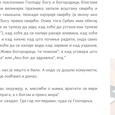
и поклонимо Господу Богу и Богородици, благоме
чи великијех празника запале воштану свијећу и
и тамљана, теокади најприје свијећу (и икону ако
е Богу према свијећи. Осим тога Србин има обичај
е за трпезу да једе, кад хоће да устане иза трпезе
), кад хоће да се напије ракије иливина, кад хоће
а и кад кихне; кад што почиње радити, онда само
хоће да се напије воде, кад зијевне и кад уздахне,
„Жива Богородице, ти помози“; а кад уговара што
а“ или „Ако Бог да здравље“, итд.“
д нас је нешто и било. А онда су дошли комунисти,
це осећамо и данас.
ас окружују, и, мислећи о њима, вратити се вери
 прага, а с Богом и преко мора“.
г саздао. Где год погледамо, чуда су Господња.