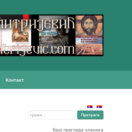
Контакт
тражи...
Претрага
Број прегледа чланака