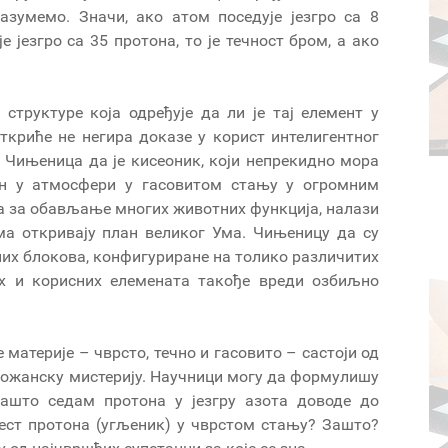
азумемо. Значи, ако атом поседује језгро са 8
е језгро са 35 протона, то је течност бром, а ако
структуре која одређује да ли је тај елемент у
ткриће не негира доказе у корист интелигентног
 Чињеница да је кисеоник, који непрекидно мора
ан у атмосфери у гасовитом стању у огромним
а за обављање многих животних функција, налази
а откривају план великог Ума. Чињеницу да су
них блокова, конфигуриране на толико различитих
их и корисних елемената такође вреди озбиљно
материје – чврсто, течно и гасовито – састоји од
божанску мистерију. Научници могу да формулишу
зашто седам протона у језгру азота доводе до
шест протона (угљеник) у чврстом стању? Зашто?