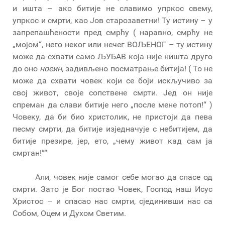
и ишта – ако битије не славимо упркос свему,
упркос и смрти, као Јов старозаветни! Ту истину – у
запрепашћености пред смрћу ( наравно, смрћу не
„мојом“, него неког или нечег ВОЉЕНОГ – ту истину
може да схвати само ЉУБАВ која није ништа друго
до оно
ноеин,
задивљено посматрање битија! ( То не
може да схвати човек који се боји искључиво за
свој живот, своје сопствене смрти. Јед он није
спреман да слави битије него „после мене потоп!“ )
Човеку, да би био христолик, не пристоји да пева
песму смрти, да битије изједначује с небитијем, да
битије презире, јер, ето, „чему живот кад сам ја
смртан!““
Али, човек није самог себе могао да спасе од
смрти. Зато је Бог постао Човек, Господ наш Исус
Христос – и спасао нас смрти, сјединивши нас са
Собом, Оцем и Духом Светим.