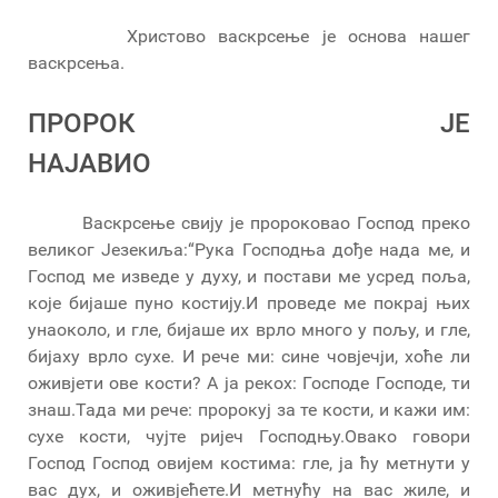
Христово васкрсење је основа нашег
васкрсења.
ПРОРОК ЈЕ
НАЈАВИО
Васкрсење свију је пророковао Господ преко
великог Језекиља:“Рука Господња дође нада ме, и
Господ ме изведе у духу, и постави ме усред поља,
које бијаше пуно костију.И проведе ме покрај њих
унаоколо, и гле, бијаше их врло много у пољу, и гле,
бијаху врло сухе. И рече ми: сине човјечји, хоће ли
оживјети ове кости? А ја рекох: Господе Господе, ти
знаш.Тада ми рече: пророкуј за те кости, и кажи им:
сухе кости, чујте ријеч Господњу.Овако говори
Господ Господ овијем костима: гле, ја ћу метнути у
вас дух, и оживјећете.И метнућу на вас жиле, и