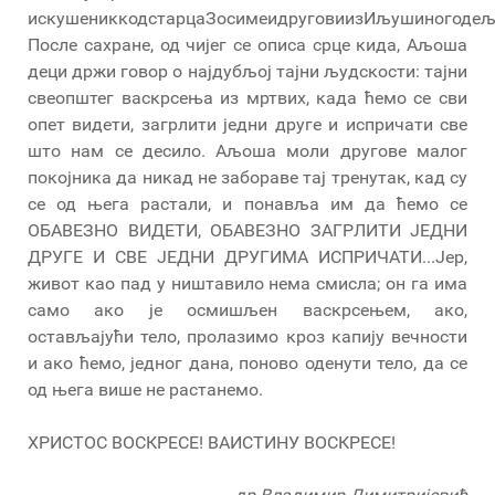
искушениккодстарцаЗосимеидруговиизИљушиногодељ
После сахране, од чијег се описа срце кида, Аљоша
деци држи говор о најдубљој тајни људскости: тајни
свеопштег васкрсења из мртвих, када ћемо се сви
опет видети, загрлити једни друге и испричати све
што нам се десило. Аљоша моли другове малог
покојника да никад не забораве тај тренутак, кад су
се од њега растали, и понавља им да ћемо се
ОБАВЕЗНО ВИДЕТИ, ОБАВЕЗНО ЗАГРЛИТИ ЈЕДНИ
ДРУГЕ И СВЕ ЈЕДНИ ДРУГИМА ИСПРИЧАТИ...Јер,
живот као пад у ништавило нема смисла; он га има
само ако је осмишљен васкрсењем, ако,
остављајући тело, пролазимо кроз капију вечности
и ако ћемо, једног дана, поново оденути тело, да се
од њега више не растанемо.
ХРИСТОС ВОСКРЕСЕ! ВАИСТИНУ ВОСКРЕСЕ!