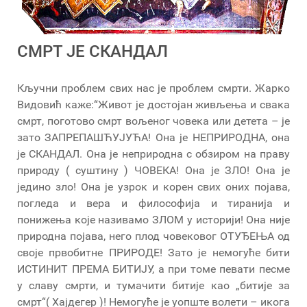
СМРТ ЈЕ СКАНДАЛ
Кључни проблем свих нас је проблем смрти. Жарко
Видовић каже:“Живот је достојан живљења и свака
смрт, поготово смрт вољеног човека или детета – је
зато ЗАПРЕПАШЋУЈУЋА! Она је НЕПРИРОДНА, она
је СКАНДАЛ. Она је неприродна с обзиром на праву
природу ( суштину ) ЧОВЕКА! Она је ЗЛО! Она је
једино зло! Она је узрок и корен свих оних појава,
погледа и вера и философија и тиранија и
понижења које називамо ЗЛОМ у историји! Она није
природна појава, него плод човековог ОТУЂЕЊА од
своје првобитне ПРИРОДЕ! Зато је немогуће бити
ИСТИНИТ ПРЕМА БИТИЈУ, а при томе певати песме
у славу смрти, и тумачити битије као „битије за
смрт“( Хајдегер )! Немогуће је уопште волети – икога