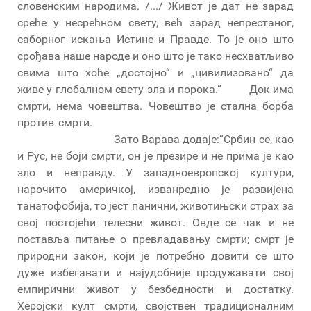
словенским народима. /.../ Живот је дат не зарад
среће у несрећном свету, већ зарад непрестаног,
саборног искања Истине и Правде. То је оно што
срођава наше народе и оно што је тако несхватљиво
свима што хоће „достојно“ и „цивилизовано“ да
живе у глобалном свету зла и порока.“ Док има
смрти, нема човештва. Човештво је стална борба
против смрти.
Зато Варава додаје:“Србин се, као
и Рус, не боји смрти, он је презире и не прима је као
зло и неправду. У западноевропској култури,
нарочито америчкој, изванредно је развијена
танатофобија, то јест панични, животињски страх за
свој постојећи телесни живот. Овде се чак и не
поставља питање о превладавању смрти; смрт је
природни закон, који је потребно довити се што
дуже избегавати и најудобније продужавати свој
емпирични живот у безбедности и достатку.
Херојски култ смрти, својствен традиционалним