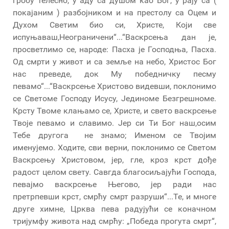
гробу телесно, у аду са душом као Бог, у рају са (
покајаним ) разбојником и на престолу са Оцем и
Духом Светим био си, Христе, Који све
испуњаваш,Неограничени“...“Васкрсења дан је,
просветлимо се, народе: Пасха је Господња, Пасха.
Од смрти у живот и са земље на небо, Христос Бог
нас преведе, док Му победничку песму
певамо“...“Васкрсење Христово видевши, поклонимо
се Светоме Господу Исусу, Јединоме Безгрешноме.
Крсту Твоме клањамо се, Христе, и свето васкрсење
Твоје певамо и славимо. Јер си Ти Бог наш,осим
Тебе другога не знамо; Именом се Твојим
именујемо. Ходите, сви верни, поклонимо се Светом
Васкрсењу Христовом, јер, гле, кроз крст дође
радост целом свету. Савгда благосиљајући Господа,
певајмо васкрсење Његово, јер ради нас
претрпевши крст, смрћу смрт разруши“...Те, и многе
друге химне, Црква пева радујући се коначном
тријумфу живота над смрћу: „Победа прогута смрт“,