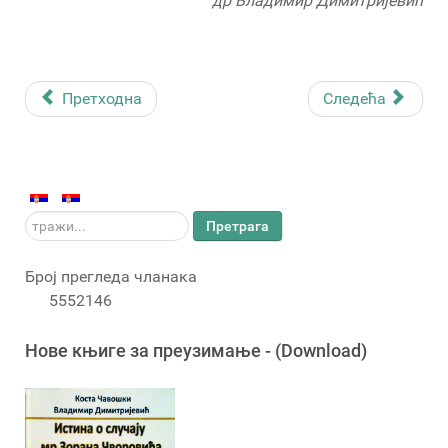
др Владимир Димитријевић
Претходна
Следећа
тражи...
Претрага
Број прегледа чланака
5552146
Новe књигe за преузимање - (Download)