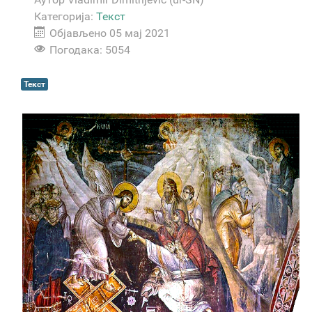
Категорија:
Текст
Објављено 05 мај 2021
Погодака: 5054
Текст