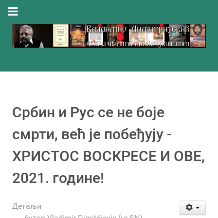
Србин и Рус се не боје
смрти, већ је побеђују -
ХРИСТОС ВОСКРЕСЕ И ОВЕ,
2021. године!
Детаљи
Аутор
Vladimir Dimitrijevic (ur-SN)