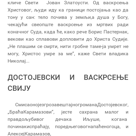
кличе Свети Јован Златоусти. Од васкрсења
Христовог, људи иду ка граници постојања као да
тону у сан: тело почива у земљи,а душа у Богу,
чекајући свеопште васкрсење из мртвих ради
коначног Суда, када ће, како рече Борис Пастернак,
векови као сплавови допловити до Христа Судије.
„Не плашим се смрти, нити гробне таме-ја умрет не
могу, Христос умре за ме“, каже Свети владика
Николај...
ДОСТОЈЕВСКИ И ВАСКРСЕЊЕ
СВИЈУ
СмисаонојезгрозавештајногроманаДостојевског,
„БраћаКарамазови“, јесте сахрана малог и
правдољубивог дечака Иљуше, когана
починакиспраћају, поредњеговогнапаћеногоца, и
АлексејКарамазов,