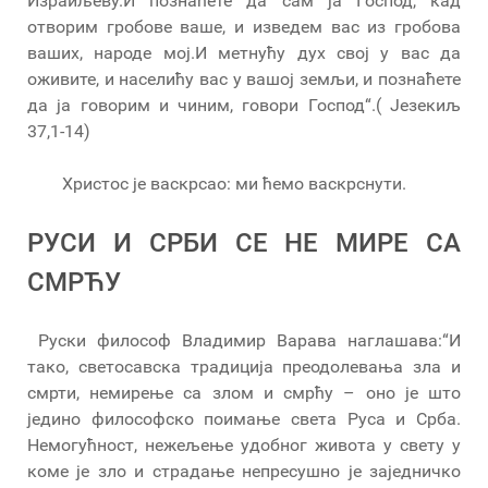
Израиљеву.И познаћете да сам ја Господ, кад
отворим гробове ваше, и изведем вас из гробова
ваших, народе мој.И метнућу дух свој у вас да
оживите, и населићу вас у вашој земљи, и познаћете
да ја говорим и чиним, говори Господ“.( Језекиљ
37,1-14)
Христос је васкрсао: ми ћемо васкрснути.
РУСИ И СРБИ СЕ НЕ МИРЕ СА
СМРЋУ
Руски философ Владимир Варава наглашава:“И
тако, светосавска традиција преодолевања зла и
смрти, немирење са злом и смрћу – оно је што
једино философско поимање света Руса и Срба.
Немогућност, нежељење удобног живота у свету у
коме је зло и страдање непресушно је заједничко