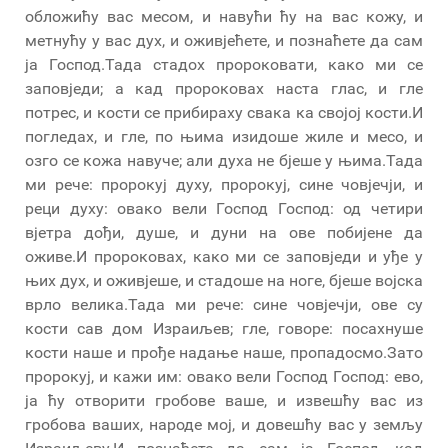
обложићу вас месом, и навући ћу на вас кожу, и
метнућу у вас дух, и оживјећете, и познаћете да сам
ја Господ.Тада стадох пророковати, како ми се
заповједи; а кад пророковах наста глас, и гле
потрес, и кости се прибираху свака ка својој кости.И
погледах, и гле, по њима изидоше жиле и месо, и
озго се кожа навуче; али духа не бјеше у њима.Тада
ми рече: пророкуј духу, пророкуј, сине човјечји, и
реци духу: овако вели Господ Господ: од четири
вјетра дођи, душе, и дуни на ове побијене да
оживе.И пророковах, како ми се заповједи и уђе у
њих дух, и оживјеше, и стадоше на ноге, бјеше војска
врло велика.Тада ми рече: сине човјечји, ове су
кости сав дом Израиљев; гле, говоре: посахнуше
кости наше и прође надање наше, пропадосмо.Зато
пророкуј, и кажи им: овако вели Господ Господ: ево,
ја ћу отворити гробове ваше, и извешћу вас из
гробова ваших, народе мој, и довешћу вас у земљу