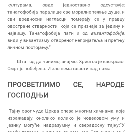
културама, овде једноставно одсуствује;
танатофобија паралише све моралне тежње душе, и
сви вредносни нагласци померају се у правцу
овостране стварности, која се признаје за једину и
највишу. Танатофобија пати и од
византофобије
,
види у византизму отвореног непријатеља и претњу
личном постојању.“
Шта год да чинимо, знајмо: Христос је васкрсао.
Смрт је побеђена. И зло нема власти над нама.
ПРОСВЕТЛИМО СЕ, НАРОДЕ
ГОСПОДЊИ
Тајну овог чуда Црква опева многим химнама, које
изражавају, онолико колико је човековом уму и
језику могуће, надразумну и сверадосну тајну:“У