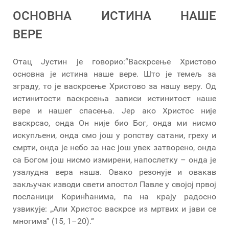
ОСНОВНА ИСТИНА НАШЕ
ВЕРЕ
Отац Јустин је говорио:“Васкрсење Христово
основна је истина наше вере. Што је темељ за
зграду, то је васкрсење Христово за нашу веру. Од
истинитости васкрсења зависи истинитост наше
вере и нашег спасења. Јер ако Христос није
васкрсао, онда Он није био Бог, онда ми нисмо
искупљени, онда смо још у ропству сатани, греху и
смрти, онда је небо за нас још увек затворено, онда
са Богом још нисмо измирени, напослетку – онда је
узалудна вера наша. Овако резонује и овакав
закључак изводи свети апостол Павле у својој првој
посланици Коринћанима, па на крају радосно
узвикује: „Али Христос васкрсе из мртвих и јави се
многима” (15, 1–20).“