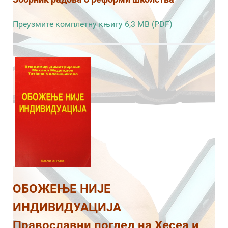
Преузмите комплетну књигу 6,3 MB (PDF)
ОБОЖЕЊЕ НИЈЕ
ИНДИВИДУАЦИЈА
Православни поглед на Хесеа и