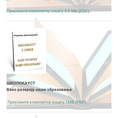
Преузмите комплетну књигу 0,6 MB (PDF)
ШКОЛОКАУСТ
Како разарају наше образовање
Преузмите комплетну књигу 1MB (PDF)