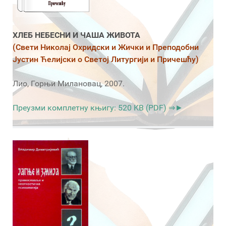
ХЛЕБ НЕБЕСНИ И ЧАША ЖИВОТА
(Свети Николај Охридски и Жички и Преподобни
Јустин Ћелијски о Светој Литургији и Причешћу)
Лио, Горњи Милановац, 2007.
Преузми комплетну књигу: 520 KB (PDF) ⇒►