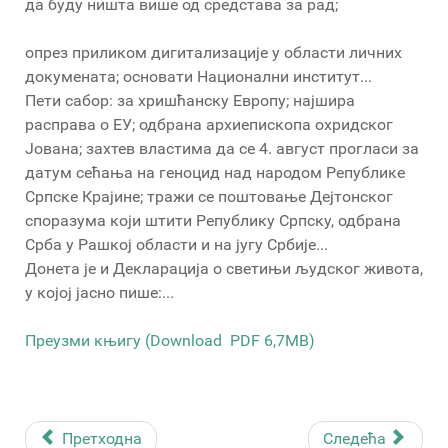
да буду ништа више од средстава за рад;
опрез приликом дигитализације у области личних
докумената; основати Национални институт...
Пети сабор: за хришћанску Европу; најшира
расправа о ЕУ; одбрана архиепископа охридског
Јована; захтев властима да се 4. август прогласи за
датум сећања на геноцид над народом Републике
Српске Крајине; тражи се поштовање Дејтонског
споразума који штити Републику Српску, одбрана
Срба у Рашкој области и на југу Србије...
Донета је и Декларација о светињи људског живота,
у којој јасно пише:...
Преузми књигу (Download PDF 6,7MB)
Претходна
Следећа