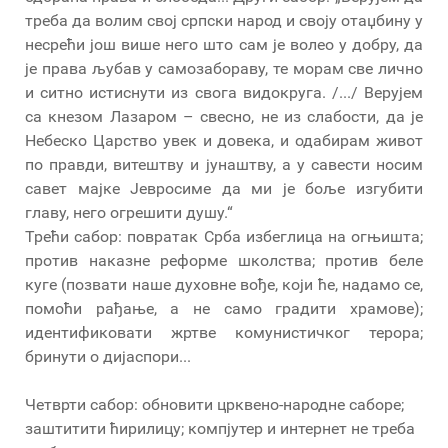
треба да волим свој српски народ и своју отаџбину у
несрећи још више него што сам је волео у добру, да
је права љубав у самозабораву, те морам све лично
и ситно истиснути из свога видокруга. /.../ Верујем
са кнезом Лазаром – свесно, не из слабости, да је
Небеско Царство увек и довека, и одабирам живот
по правди, витештву и јунаштву, а у савести носим
савет мајке Јевросиме да ми је боље изгубити
главу, него огрешити душу.“
Трећи сабор: повратак Срба избеглица на огњишта;
против наказне реформе школства; против беле
куге (позвати наше духовне вође, који ће, надамо се,
помоћи рађање, а не само градити храмове);
идентификовати жртве комунистичког терора;
бринути о дијаспори...
Четврти сабор: обновити црквено-народне саборе;
заштитити ћирилицу; компјутер и интернет не треба