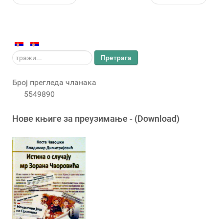
тражи...
Претрага
Број прегледа чланака
5549890
Новe књигe за преузимање - (Download)