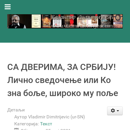
СА ДВЕРИМА, ЗА СРБИЈУ!
Лично сведочење или Ко
зна боље, широко му поље
Детаљи
Аутор
Vladimir Dimitrijevic (ur-SN)
Категорија:
Текст