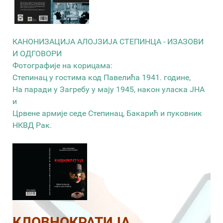
КАНОНИЗАЦИЈА АЛОЈЗИЈА СТЕПИНЦА - ИЗАЗОВИ
И ОДГОВОРИ
Фотографије на корицама:
Степинац у гостима код Павелића 1941. године,
На паради у Загребу у мају 1945, након уласка ЈНА
и
Црвене армије седе Степинац, Бакарић и пуковник
НКВД Рак.
КЛОВНОКРАТИЈА