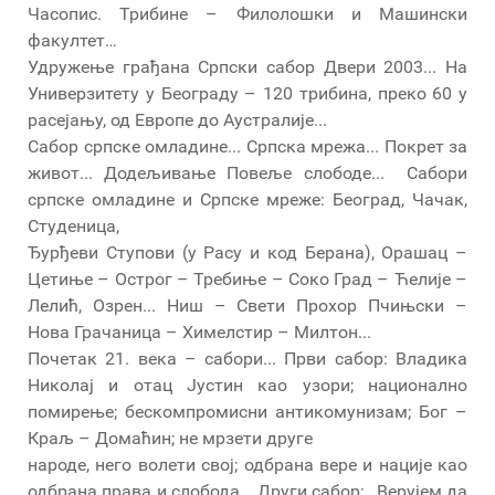
Часопис. Трибине – Филолошки и Машински
факултет…
Удружење грађана Српски сабор Двери 2003... На
Универзитету у Београду – 120 трибина, преко 60 у
расејању, од Европе до Аустралије...
Сабор српске омладине... Српска мрежа... Покрет за
живот... Додељивање Повеље слободе... Сабори
српске омладине и Српске мреже: Београд, Чачак,
Студеница,
Ђурђеви Ступови (у Расу и код Берана), Орашац –
Цетиње – Острог – Требиње – Соко Град – Ћелије –
Лелић, Озрен... Ниш – Свети Прохор Пчињски –
Нова Грачаница – Химелстир – Милтон...
Почетак 21. века – сабори... Први сабор: Владика
Николај и отац Јустин као узори; национално
помирење; бескомпромисни антикомунизам; Бог –
Краљ – Домаћин; не мрзети друге
народе, него волети свој; одбрана вере и нације као
одбрана права и слобода... Други сабор: „Верујем да