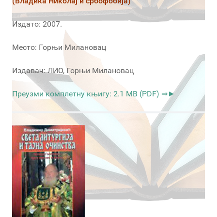
(Владика Николај и србофобија)
Издато: 2007.
Место: Горњи Милановац
Издавач: ЛИО, Горњи Милановац
Преузми комплетну књигу: 2.1 MB (PDF) ⇒►