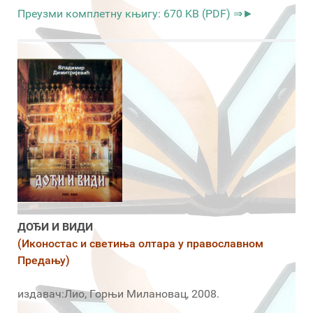
Преузми комплетну књигу: 670 KB (PDF) ⇒►
ДОЂИ И ВИДИ
(Иконостас и светиња олтара у православном
Предању)
издавач:Лио, Горњи Милановац, 2008.