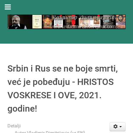
Srbin i Rus se ne boje smrti,
već je pobeđuju - HRISTOS
VOSKRESE I OVE, 2021.
godine!
Detalji
Autor
Vladimir Dimitrijevic (ur-SN)