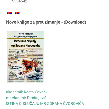
5554542
Nove knjige za preuzimanje - (Download)
akademik Kosta Čavoški
mr Vladimir Dimitrijević
ISTINA O SLUČAJU MR ZORANA ČVOROVIĆA