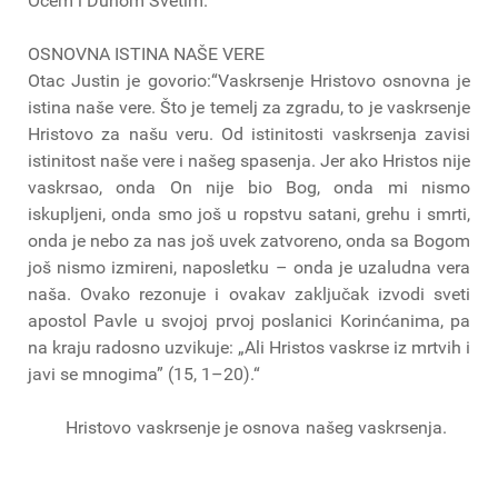
Ocem i Duhom Svetim.
OSNOVNA ISTINA NAŠE VERE
Otac Justin je govorio:“Vaskrsenje Hristovo osnovna je
istina naše vere. Što je temelj za zgradu, to je vaskrsenje
Hristovo za našu veru. Od istinitosti vaskrsenja zavisi
istinitost naše vere i našeg spasenja. Jer ako Hristos nije
vaskrsao, onda On nije bio Bog, onda mi nismo
iskupljeni, onda smo još u ropstvu satani, grehu i smrti,
onda je nebo za nas još uvek zatvoreno, onda sa Bogom
još nismo izmireni, naposletku – onda je uzaludna vera
naša. Ovako rezonuje i ovakav zaključak izvodi sveti
apostol Pavle u svojoj prvoj poslanici Korinćanima, pa
na kraju radosno uzvikuje: „Ali Hristos vaskrse iz mrtvih i
javi se mnogima” (15, 1–20).“
Hristovo vaskrsenje je osnova našeg vaskrsenja.