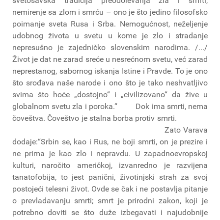
svetosavska tradicija preodolevanja zla i smrti,
nemirenje sa zlom i smrću – ono je što jedino filosofsko
poimanje sveta Rusa i Srba. Nemogućnost, neželjenje
udobnog života u svetu u kome je zlo i stradanje
nepresušno je zajedničko slovenskim narodima. /.../
Život je dat ne zarad sreće u nesrećnom svetu, već zarad
neprestanog, sabornog iskanja Istine i Pravde. To je ono
što srođava naše narode i ono što je tako neshvatljivo
svima što hoće „dostojno“ i „civilizovano“ da žive u
globalnom svetu zla i poroka.“ Dok ima smrti, nema
čoveštva. Čoveštvo je stalna borba protiv smrti.
Zato Varava
dodaje:“Srbin se, kao i Rus, ne boji smrti, on je prezire i
ne prima je kao zlo i nepravdu. U zapadnoevropskoj
kulturi, naročito američkoj, izvanredno je razvijena
tanatofobija, to jest panični, životinjski strah za svoj
postojeći telesni život. Ovde se čak i ne postavlja pitanje
o prevladavanju smrti; smrt je prirodni zakon, koji je
potrebno doviti se što duže izbegavati i najudobnije