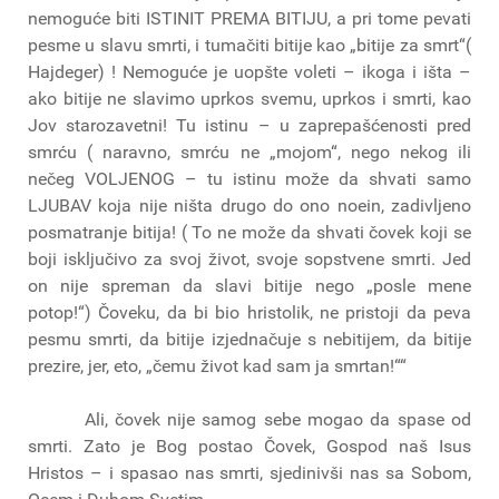
nemoguće biti ISTINIT PREMA BITIJU, a pri tome pevati
pesme u slavu smrti, i tumačiti bitije kao „bitije za smrt“(
Hajdeger) ! Nemoguće je uopšte voleti – ikoga i išta –
ako bitije ne slavimo uprkos svemu, uprkos i smrti, kao
Jov starozavetni! Tu istinu – u zaprepašćenosti pred
smrću ( naravno, smrću ne „mojom“, nego nekog ili
nečeg VOLJENOG – tu istinu može da shvati samo
LJUBAV koja nije ništa drugo do ono noein, zadivljeno
posmatranje bitija! ( To ne može da shvati čovek koji se
boji isključivo za svoj život, svoje sopstvene smrti. Jed
on nije spreman da slavi bitije nego „posle mene
potop!“) Čoveku, da bi bio hristolik, ne pristoji da peva
pesmu smrti, da bitije izjednačuje s nebitijem, da bitije
prezire, jer, eto, „čemu život kad sam ja smrtan!““
Ali, čovek nije samog sebe mogao da spase od
smrti. Zato je Bog postao Čovek, Gospod naš Isus
Hristos – i spasao nas smrti, sjedinivši nas sa Sobom,