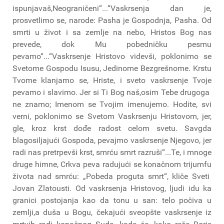
ispunjavaš,Neograničeni“...“Vaskrsenja dan je,
prosvetlimo se, narode: Pasha je Gospodnja, Pasha. Od
smrti u život i sa zemlje na nebo, Hristos Bog nas
prevede, dok Mu pobedničku pesmu
pevamo“...“Vaskrsenje Hristovo videvši, poklonimo se
Svetome Gospodu Isusu, Jedinome Bezgrešnome. Krstu
Tvome klanjamo se, Hriste, i sveto vaskrsenje Tvoje
pevamo i slavimo. Jer si Ti Bog naš,osim Tebe drugoga
ne znamo; Imenom se Tvojim imenujemo. Hodite, svi
verni, poklonimo se Svetom Vaskrsenju Hristovom, jer,
gle, kroz krst dođe radost celom svetu. Savgda
blagosiljajući Gospoda, pevajmo vaskrsenje Njegovo, jer
radi nas pretrpevši krst, smrću smrt razruši“...Te, i mnoge
druge himne, Crkva peva radujući se konačnom trijumfu
života nad smrću: „Pobeda proguta smrt“, kliče Sveti
Jovan Zlatousti. Od vaskrsenja Hristovog, ljudi idu ka
granici postojanja kao da tonu u san: telo počiva u
zemlji,a duša u Bogu, čekajući sveopšte vaskrsenje iz