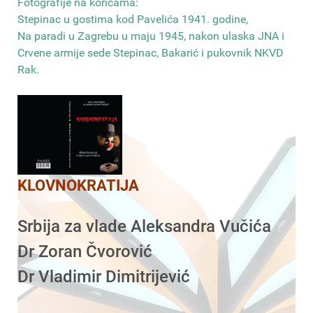
Fotografije na koricama:
Stepinac u gostima kod Pavelića 1941. godine,
Na paradi u Zagrebu u maju 1945, nakon ulaska JNA i
Crvene armije sede Stepinac, Bakarić i pukovnik NKVD
Rak
.
KLOVNOKRATIJA
Srbija za vlade Aleksandra Vučića
Dr Zoran Čvorović
Dr Vladimir Dimitrijević