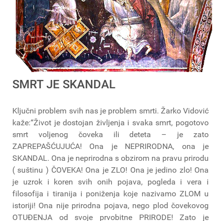
SMRT JE SKANDAL
Ključni problem svih nas je problem smrti. Žarko Vidović
kaže:“Život je dostojan življenja i svaka smrt, pogotovo
smrt voljenog čoveka ili deteta – je zato
ZAPREPAŠĆUJUĆA! Ona je NEPRIRODNA, ona je
SKANDAL. Ona je neprirodna s obzirom na pravu prirodu
( suštinu ) ČOVEKA! Ona je ZLO! Ona je jedino zlo! Ona
je uzrok i koren svih onih pojava, pogleda i vera i
filosofija i tiranija i poniženja koje nazivamo ZLOM u
istoriji! Ona nije prirodna pojava, nego plod čovekovog
OTUĐENJA od svoje prvobitne PRIRODE! Zato je