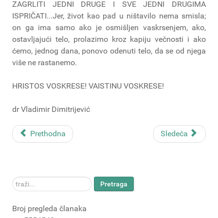
ZAGRLITI JEDNI DRUGE I SVE JEDNI DRUGIMA
ISPRIČATI...Jer, život kao pad u ništavilo nema smisla;
on ga ima samo ako je osmišljen vaskrsenjem, ako,
ostavljajući telo, prolazimo kroz kapiju večnosti i ako
ćemo, jednog dana, ponovo odenuti telo, da se od njega
više ne rastanemo.
HRISTOS VOSKRESE! VAISTINU VOSKRESE!
dr Vladimir Dimitrijević
Prethodna
Sledeća
traži...
Pretraga
Broj pregleda članaka