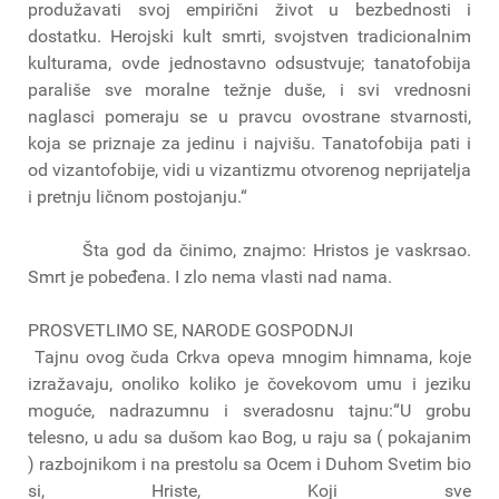
produžavati svoj empirični život u bezbednosti i
dostatku. Herojski kult smrti, svojstven tradicionalnim
kulturama, ovde jednostavno odsustvuje; tanatofobija
parališe sve moralne težnje duše, i svi vrednosni
naglasci pomeraju se u pravcu ovostrane stvarnosti,
koja se priznaje za jedinu i najvišu. Tanatofobija pati i
od vizantofobije, vidi u vizantizmu otvorenog neprijatelja
i pretnju ličnom postojanju.“
Šta god da činimo, znajmo: Hristos je vaskrsao.
Smrt je pobeđena. I zlo nema vlasti nad nama.
PROSVETLIMO SE, NARODE GOSPODNJI
Tajnu ovog čuda Crkva opeva mnogim himnama, koje
izražavaju, onoliko koliko je čovekovom umu i jeziku
moguće, nadrazumnu i sveradosnu tajnu:“U grobu
telesno, u adu sa dušom kao Bog, u raju sa ( pokajanim
) razbojnikom i na prestolu sa Ocem i Duhom Svetim bio
si, Hriste, Koji sve