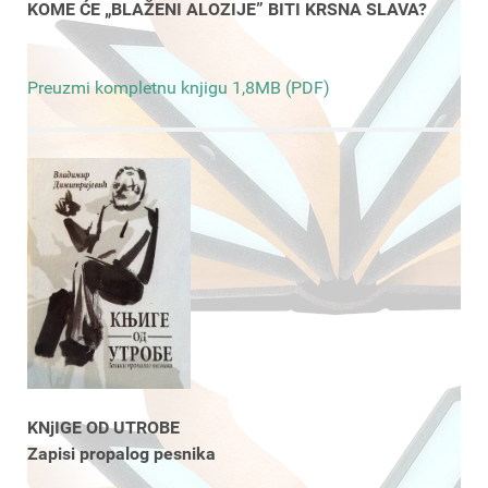
KOME ĆE „BLAŽENI ALOZIJE” BITI KRSNA SLAVA?
Preuzmi kompletnu knjigu 1,8MB (PDF)
KNjIGE OD UTROBE
Zapisi propalog pesnika