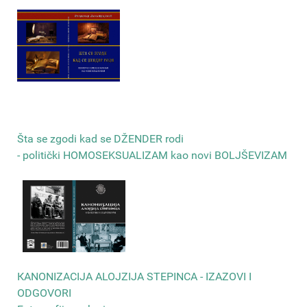
Šta se zgodi kad se DŽENDER rodi
- politički HOMOSEKSUALIZAM kao novi BOLJŠEVIZAM
КANONIZACIJA ALOJZIJA STEPINCA - IZAZOVI I
ODGOVORI