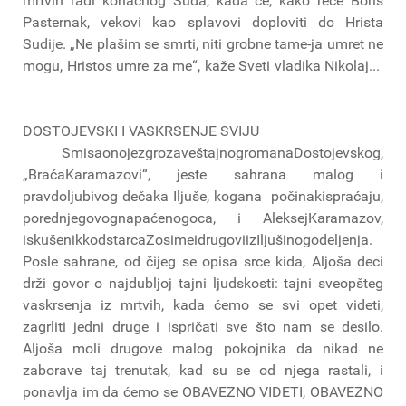
mrtvih radi konačnog Suda, kada će, kako reče Boris
Pasternak, vekovi kao splavovi doploviti do Hrista
Sudije. „Ne plašim se smrti, niti grobne tame-ja umret ne
mogu, Hristos umre za me“, kaže Sveti vladika Nikolaj...
DOSTOJEVSKI I VASKRSENJE SVIJU
SmisaonojezgrozaveštajnogromanaDostojevskog,
„BraćaKaramazovi“, jeste sahrana malog i
pravdoljubivog dečaka Iljuše, kogana počinakispraćaju,
porednjegovognapaćenogoca, i AleksejKaramazov,
iskušenikkodstarcaZosimeidrugoviizIljušinogodeljenja.
Posle sahrane, od čijeg se opisa srce kida, Aljoša deci
drži govor o najdubljoj tajni ljudskosti: tajni sveopšteg
vaskrsenja iz mrtvih, kada ćemo se svi opet videti,
zagrliti jedni druge i ispričati sve što nam se desilo.
Aljoša moli drugove malog pokojnika da nikad ne
zaborave taj trenutak, kad su se od njega rastali, i
ponavlja im da ćemo se OBAVEZNO VIDETI, OBAVEZNO