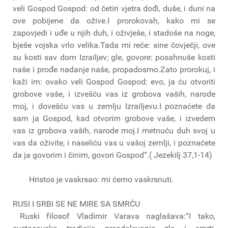
veli Gospod Gospod: od četiri vjetra dođi, duše, i duni na
ove pobijene da ožive.I prorokovah, kako mi se
zapovjedi i uđe u njih duh, i oživješe, i stadoše na noge,
bješe vojska vrlo velika.Tada mi reče: sine čovječji, ove
su kosti sav dom Izrailjev; gle, govore: posahnuše kosti
naše i prođe nadanje naše, propadosmo.Zato prorokuj, i
kaži im: ovako veli Gospod Gospod: evo, ja ću otvoriti
grobove vaše, i izvešću vas iz grobova vaših, narode
moj, i dovešću vas u zemlju Izrailjevu.I poznaćete da
sam ja Gospod, kad otvorim grobove vaše, i izvedem
vas iz grobova vaših, narode moj.I metnuću duh svoj u
vas da oživite, i naseliću vas u vašoj zemlji, i poznaćete
da ja govorim i činim, govori Gospod“.( Jezekilj 37,1-14)
Hristos je vaskrsao: mi ćemo vaskrsnuti.
RUSI I SRBI SE NE MIRE SA SMRĆU
Ruski filosof Vladimir Varava naglašava:“I tako,