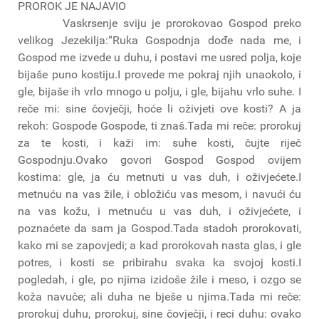
PROROK JE NAJAVIO
Vaskrsenje sviju je prorokovao Gospod preko
velikog Jezekilja:“Ruka Gospodnja dođe nada me, i
Gospod me izvede u duhu, i postavi me usred polja, koje
bijaše puno kostiju.I provede me pokraj njih unaokolo, i
gle, bijaše ih vrlo mnogo u polju, i gle, bijahu vrlo suhe. I
reče mi: sine čovječji, hoće li oživjeti ove kosti? A ja
rekoh: Gospode Gospode, ti znaš.Tada mi reče: prorokuj
za te kosti, i kaži im: suhe kosti, čujte riječ
Gospodnju.Ovako govori Gospod Gospod ovijem
kostima: gle, ja ću metnuti u vas duh, i oživjećete.I
metnuću na vas žile, i obložiću vas mesom, i navući ću
na vas kožu, i metnuću u vas duh, i oživjećete, i
poznaćete da sam ja Gospod.Tada stadoh prorokovati,
kako mi se zapovjedi; a kad prorokovah nasta glas, i gle
potres, i kosti se pribirahu svaka ka svojoj kosti.I
pogledah, i gle, po njima izidoše žile i meso, i ozgo se
koža navuče; ali duha ne bješe u njima.Tada mi reče:
prorokuj duhu, prorokuj, sine čovječji, i reci duhu: ovako