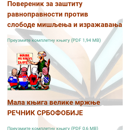
Повереник за заштиту
равноправности против
слободе мишљења и изражавања
Преузмите комплетну књигу (PDF 1,94 MB)
Мала књига велике мржње
РЕЧНИК СРБОФОБИЈЕ
Преузмите комплетну књигу (PDF 0,6 MB)