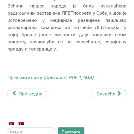
Већина нашег народа је била изненађена
радикалним захтевима ЛГБТ­покрета у Србији, док је
истовремено у медијима развијена пажљиво
испланирана кампања за потребе ЛГБТособа, у
којој бројне јавне личности дају подршку овом
покрету, позивајући се на саосећање, социјалну
правду и толеранцију.
Преузми књигу
(Download PDF 1,2MB)
Претходна
Следећа
тражи...
Претрага