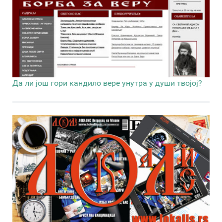
Да ли још гори кандило вере унутра у души твојој?