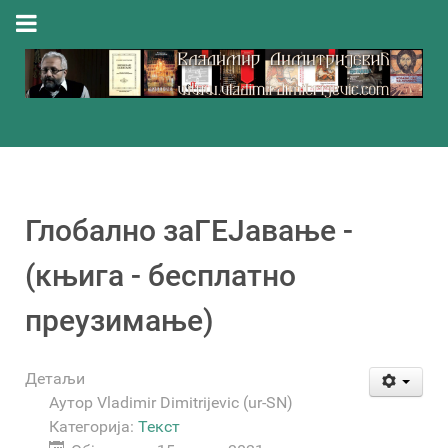
Глобално заГЕЈавање -
(књига - бесплатно
преузимање)
Детаљи
Аутор
Vladimir Dimitrijevic (ur-SN)
Категорија:
Текст