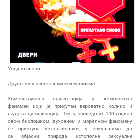
Уводно слово
Друштвени аспект хомосексуализма
Хомосексуална оријентација је комплексан
феномен који је присутан вероватно колико и
људска цивилизација. Тек у последњих 100 година
овом биолошком, духовном и моралном феномену
се приступа истраживачки, у покушајима да
се објасни природа истополне сексуалне