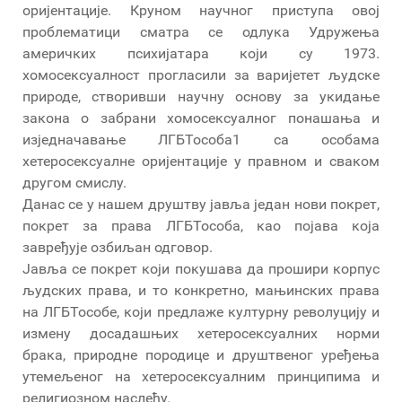
оријентације. Круном научног приступа овој
проблематици сматра се одлука Удружења
америчких психијатара који су 1973.
хомосексуалност прогласили за варијетет људске
природе, створивши научну основу за укидање
закона о забрани хомосексуалног понашања и
изједначавање ЛГБТ­особа1 са особама
хетеросексуалне оријентације у правном и сваком
другом смислу.
Данас се у нашем друштву јавља један нови покрет,
покрет за права ЛГБТ­особа, као појава која
завређује озбиљан одговор.
Јавља се покрет који покушава да прошири корпус
људских права, и то конкретно, мањинских права
на ЛГБТ­особе, који предлаже културну револуцију и
измену досадашњих хетеросексуалних норми
брака, природне породице и друштвеног уређења
утемељеног на хетеросексуалним принципима и
религиозном наслеђу.