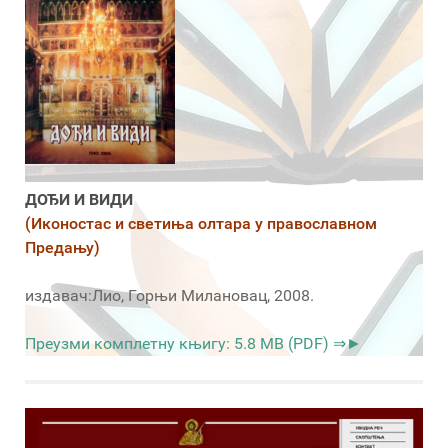
ДОЂИ И ВИДИ
(Иконостас и светиња олтара у православном
Предању)
издавач:Лио, Горњи Милановац, 2008.
Преузми комплетну књигу: 5.8 MB (PDF) ⇒►