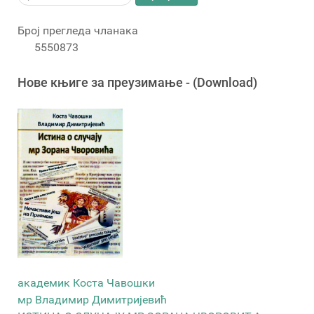
Број прегледа чланака
5550873
Новe књигe за преузимање - (Download)
академик Коста Чавошки
мр Владимир Димитријевић