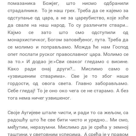
помазаника Божјег, што нисмо одбранили
страдалнике. То је наш грех. Треба да се кајемо за
одступање од цара, а не за цареубиство, које хоће
да свале на наш народ. То су различите ствари…
Кајмо се зато што смо одступили од
монархистичког, Богом заповеђеног, пута. Треба да
се молимо и поправљамо. Можда ће нам Господ
опет послати руског православног цара. Молимо се
за то.» И додао је:»Сви сваког гледамо с висине.
Како ради онај други?… Мислимо само о
«узвишеним стварима». Све је то због наше
гордости, од овога света. Главно заборављамо.
Себе гледај! То је оно око чега се не старамо. А без
тога нема ничег узвишеног.
Своје Аугијеве штале чисти, и ради то са жељом, са
радошћу што ће све бити чисто и уредно… Ми смо,
међутим, неразумни. Мислимо да је срећа у земној
таштини, у световним успесима. А срећа је у правом