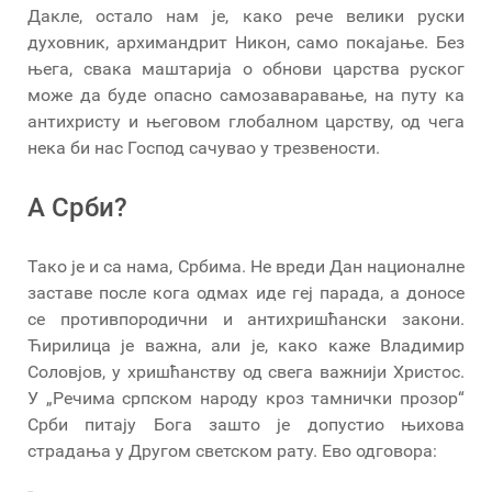
Дакле, остало нам је, како рече велики руски
духовник, архимандрит Никон, само покајање. Без
њега, свака маштарија о обнови царства руског
може да буде опасно самозаваравање, на путу ка
антихристу и његовом глобалном царству, од чега
нека би нас Господ сачувао у трезвености.
А Срби?
Тако је и са нама, Србима. Не вреди Дан националне
заставе после кога одмах иде геј парада, а доносе
се противпородични и антихришћански закони.
Ћирилица је важна, али је, како каже Владимир
Соловјов, у хришћанству од свега важнији Христос.
У „Речима српском народу кроз тамнички прозор“
Срби питају Бога зашто је допустио њихова
страдања у Другом светском рату. Ево одговора: