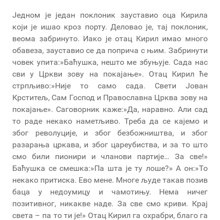
Једном је један поклоник зауставио оца Кирила
који је ишао кроз порту. Деловао је, тај поклоник,
веома забринуто. Иако је отац Кирил имао много
обавеза, зауставио се да поприча с њим. Забринути
човек упита:»Баћушка, нешто ме збуњује. Сада нас
сви у Цркви зову на покајање». Отац Кирил ће
стрпљиво:»Није то само сада. Свети Јован
Крститељ, Сам Господ и Православна Црква зову на
покајање». Саговорник каже:»Да, наравно. Али сад
то раде некако наметљиво. Треба да се кајемо и
због револуције, и због безбожништва, и због
разарања цркава, и због цареубиства, и за то што
смо били пионири и чланови партије… За све!»
Баћушка се смешка:»Па шта је ту лоше?» А он:»То
некако притиска. Ево мене. Многе људе такав позив
баца у недоумицу и чамотињу. Нема ничег
позитивног, никакве наде. За све смо криви. Крај
света – па то ти је!» Отац Кирил га охрабри, благо га