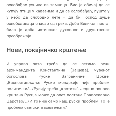
ослобађао узнике из тамница. Био је обичај да се
купују птице у кавезима и да се ослобађају, пуштају
у небо да слободно лете – да би Господ душе
ослободилаца спасао од греха. Доба Великог поста
било је доба истинског духовног и друштвеног
преображаја.
Нови, покајничко крштење
И управо зато треба да се сетимо речи
архимандрита Константина (Зајцева), чувеног
богослова Руске Заграничне Цркве:
„Васпостављање Руске монархије није проблем
политички/…/Русију треба „крстити“. Једино поново
крштена Русија може да опет постане Православно
Царство/…/И то није само наш, руски проблем. То је
проблем светски, васељенски.“