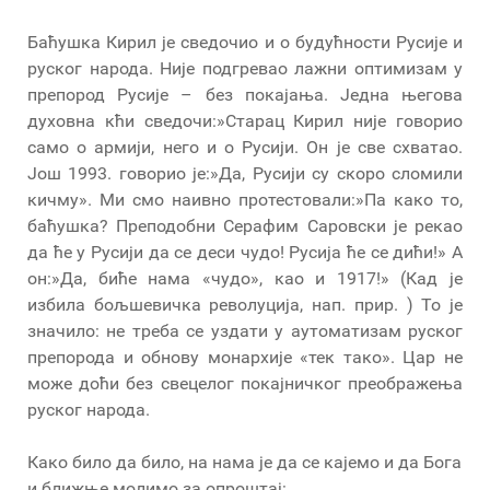
Баћушка Кирил је сведочио и о будућности Русије и
руског народа. Није подгревао лажни оптимизам у
препород Русије – без покајања. Једна његова
духовна кћи сведочи:»Старац Кирил није говорио
само о армији, него и о Русији. Он је све схватао.
Још 1993. говорио је:»Да, Русији су скоро сломили
кичму». Ми смо наивно протестовали:»Па како то,
баћушка? Преподобни Серафим Саровски је рекао
да ће у Русији да се деси чудо! Русија ће се дићи!» А
он:»Да, биће нама «чудо», као и 1917!» (Кад је
избила бољшевичка револуција, нап. прир. ) То је
значило: не треба се уздати у аутоматизам руског
препорода и обнову монархије «тек тако». Цар не
може доћи без свецелог покајничког преображења
руског народа.
Како било да било, на нама је да се кајемо и да Бога
и ближње молимо за опроштај: