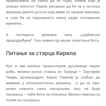
православни не треба да се чуде) онима које је
описао апостол Павле, рекавши да ће се у потоња
времена јавити ругачи који живе по својим жељама,
и који ће се подсмевати самој идеји последњих
времена…
А последња времена нису „судбински
предодређена“. Она зависе од нашег окретања Богу.
Питање за старца Кирила
Као и сви велики православни духовници нашег
доба, велики руски старац из Тројице – Сергијеве
Лавре, архимандрит Кирил Павлов је осећао да
живимо у апокалиптична времена, и да се свет
може спасити само покајањем. Ако не буде
покајања – неће бити ни спасења. Велике невоље су
позив на покајање.