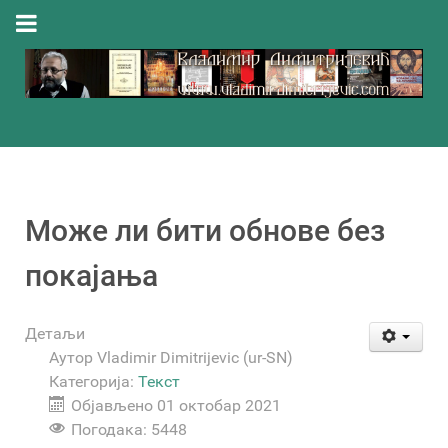
Може ли бити обнове без
покајања
Детаљи
Аутор
Vladimir Dimitrijevic (ur-SN)
Категорија:
Текст
Објављено 01 октобар 2021
Погодака: 5448