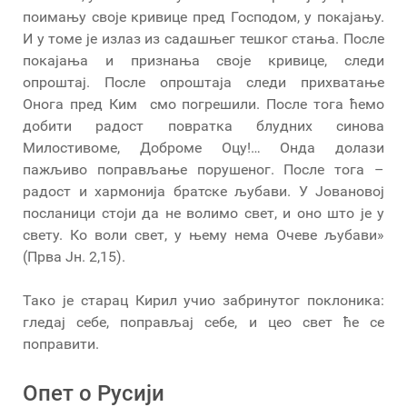
поимању своје кривице пред Господом, у покајању.
И у томе је излаз из садашњег тешког стања. После
покајања и признања своје кривице, следи
опроштај. После опроштаја следи прихватање
Онога пред Ким смо погрешили. После тога ћемо
добити радост повратка блудних синова
Милостивоме, Доброме Оцу!… Онда долази
пажљиво поправљање порушеног. После тога –
радост и хармонија братске љубави. У Јовановој
посланици стоји да не волимо свет, и оно што је у
свету. Ко воли свет, у њему нема Очеве љубави»
(Прва Јн. 2,15).
Тако је старац Кирил учио забринутог поклоника:
гледај себе, поправљај себе, и цео свет ће се
поправити.
Опет о Русији