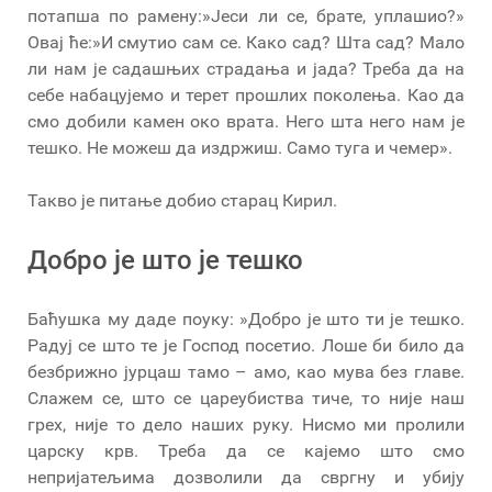
потапша по рамену:»Јеси ли се, брате, уплашио?»
Овај ће:»И смутио сам се. Како сад? Шта сад? Мало
ли нам је садашњих страдања и јада? Треба да на
себе набацујемо и терет прошлих поколења. Као да
смо добили камен око врата. Него шта него нам је
тешко. Не можеш да издржиш. Само туга и чемер».
Такво је питање добио старац Кирил.
Добро је што је тешко
Баћушка му даде поуку: »Добро је што ти је тешко.
Радуј се што те је Господ посетио. Лоше би било да
безбрижно јурцаш тамо – амо, као мува без главе.
Слажем се, што се цареубиства тиче, то није наш
грех, није то дело наших руку. Нисмо ми пролили
царску крв. Треба да се кајемо што смо
непријатељима дозволили да свргну и убију