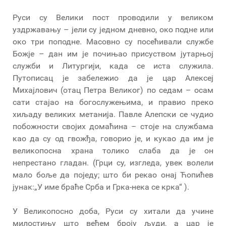
Руси су Велики пост проводили у великом
уздржавању – јели су једном дневно, око подне или
око три поподне. Масовно су посећивали службе
Божје – дан им је почињао присуством јутарњој
служби и Литургији, када се иста служила.
Путописац је забележио да је цар Алексеј
Михајлович (отац Петра Великог) по седам – осам
сати стајао на богослужењима, и правио преко
хиљаду великих метанија. Павле Алепски се чудио
побожности својих домаћина – стоје на службама
као да су од гвожђа, говорио је, и кукао да им је
великопосна храна толико слаба да је он
непрестано гладан. (Грци су, изгледа, увек волели
мало боље да поједу; што би рекао онај Ћопићев
јунак:„У име браће Срба и Грка-нека се крка“ ).
У Великопосно доба, Руси су хитали да учине
милостињу што већем броју људи, а цар је