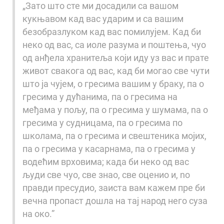
„Зато што сте ми досадили са вашом
кукњавом кад вас ударим и са вашим
безобразлуком кад вас помилујем. Кад би
неко од вас, са иоле разума и поштења, чуо
од анђела хранитеља који иду уз вас и прате
живот свакога од вас, кад би могао све чути
што ja чујем, о гресима вашим у браку, пa о
гресима у дућанима, пa о гресима на
међама у пољу, пa о гресима у шумама, na о
гресима у судницама, пa о гресима пo
школама, пa о гресима и свештеника мојих,
пa о гресима у касарнама, пa о гресима у
водећим врховима; када би неко од вас
људи све чуо, све знао, све оценио и, no
правди пресудио, заиста вам кажем пре би
вечна пропаст дошла на тај народ него суза
на око.”