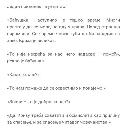
Један поклоник га је питао:
»Баћушка! Наступило је тешко време. Многи
престају да се моле, не иду у цркву. Народ страшно
сиромаши. Све време човек губи да би зарадио за
хлеб. Криза је велика».
«То није несрећа за нас, него надасве – помоћ»,
рекао је баћушка.
«Како то, оче?»
«То нам помаже да се освестимо и покајемо.»
«Значи – то је добро за нас?«
«Да. Кризу треба схватити и осмислити као прилику
за спасење, и за спасење читавог човечанства.»