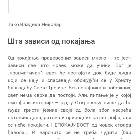
Тако Владика Николај.
Шта зависи од покајања
Од покајања правоверних зависи много – то јест,
зависи све што човек може да учини. Бог је
„прагматичан“: свет ће постојати док буде људи
који се кају и спасавају, обожујући се у Христу
благодаћу Свете Тројице. Без покајника и побожних,
свет нема сврхе да постоји. Али, питање је у којој
смо фази историје – јер, у Откровењу пише да ће
људи гристи језике своје од бола због несрећа
потоњих дана, ратова и природних катастрофа, али
се неће покајати. НЕПОКАЈИВОСТ од човек ствара
ђавола… И нарочито се не треба чудити (бар