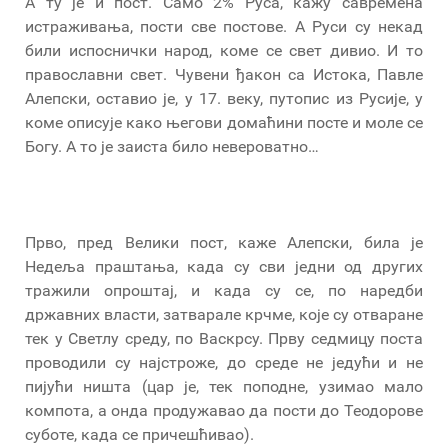
А ту је и пост. Само 2% Руса, кажу савремена
истраживања, пости све постове. А Руси су некад
били испоснички народ, коме се свет дивио. И то
православни свет. Чувени ђакон са Истока, Павле
Алепски, оставио је, у 17. веку, путопис из Русије, у
коме описује како његови домаћини посте и моле се
Богу. А то је заиста било невероватно…
Прво, пред Велики пост, каже Алепски, била је
Недеља праштања, када су сви једни од других
тражили опроштај, и када су се, по наредби
државних власти, затварале крчме, које су отваране
тек у Светлу среду, по Васкрсу. Прву седмицу поста
проводили су најстроже, до среде не једући и не
пијући ништа (цар је, тек поподне, узимао мало
компота, а онда продужавао да пости до Теодорове
суботе, када се причешћивао).