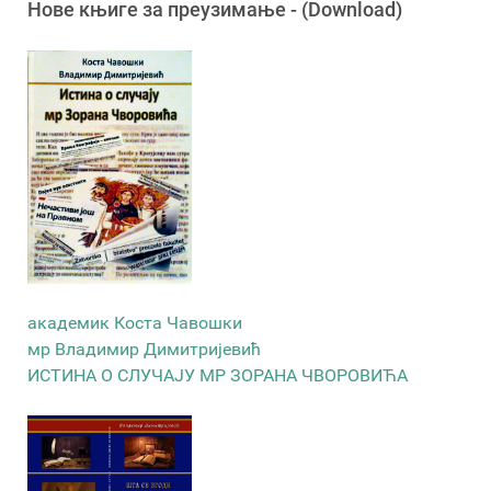
Новe књигe за преузимање - (Download)
академик Коста Чавошки
мр Владимир Димитријевић
ИСТИНА О СЛУЧАЈУ МР ЗОРАНА ЧВОРОВИЋА