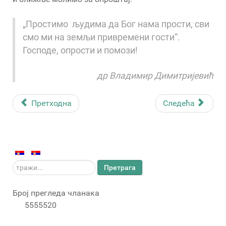
„Простимо људима да Бог нама прости, сви
смо ми на земљи привремени гости“.
Господе, опрости и помози!
др Владимир Димитријевић
Претходна
Следећа
тражи...
Претрага
Број прегледа чланака
5555520