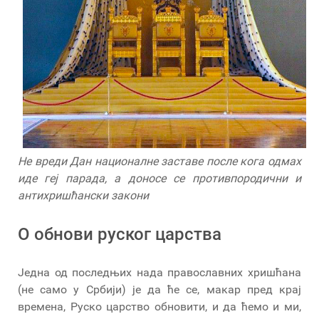
Не вреди Дан националне заставе после кога одмах
иде геј парада, а доносе се противпородични и
антихришћански закони
O обнови руског царства
Једна од последњих нада православних хришћана
(не само у Србији) је да ће се, макар пред крај
времена, Руско царство обновити, и да ћемо и ми,