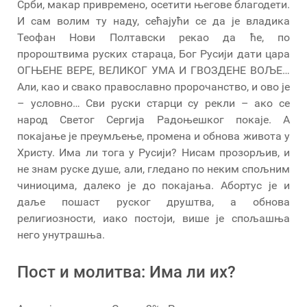
Срби, макар привремено, осетити његове благодети.
И сам волим ту наду, сећајући се да је владика
Теофан Нови Полтавски рекао да ће, по
пророштвима руских стараца, Бог Русији дати цара
ОГЊЕНЕ ВЕРЕ, ВЕЛИКОГ УМА И ГВОЗДЕНЕ ВОЉЕ…
Али, као и свако православно пророчанство, и ово је
– условно… Сви руски старци су рекли – ако се
народ Светог Сергија Радоњешког покаје. А
покајање је преумљење, промена и обнова живота у
Христу. Има ли тога у Русији? Нисам прозорљив, и
не знам руске душе, али, гледано по неким спољним
чиниоцима, далеко је до покајања. Абортус је и
даље пошаст руског друштва, а обнова
религиозности, иако постоји, више је спољашња
него унутрашња.
Пост и молитва: Има ли их?