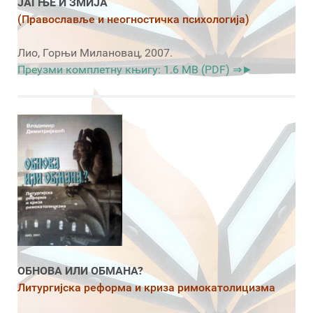
ЈАГЊЕ И ЗМИЈА
(Православље и неогностичка психологија)
Лио, Горњи Милановац, 2007.
Преузми комплетну књигу: 1.6 MB (PDF) ⇒►
ОБНОВА ИЛИ ОБМАНА?
Литургијска реформа и криза римокатолицизма