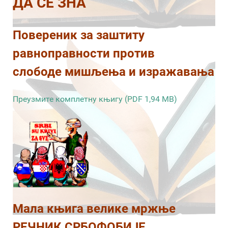
ДА СЕ ЗНА
Повереник за заштиту
равноправности против
слободе мишљења и изражавања
Преузмите комплетну књигу (PDF 1,94 MB)
Мала књига велике мржње
РЕЧНИК СРБОФОБИЈЕ