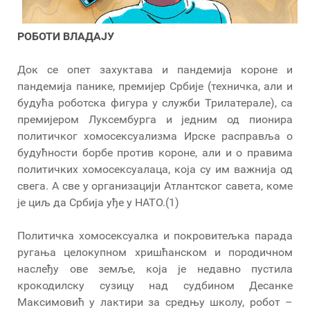
РОБОТИ ВЛАДАЈУ
Док се опет захуктава и пандемија короне и
пандемија панике, премијер Србије (техничка, али и
будућа роботска фигура у служби Трилатерале), са
премијером Луксембурга и једним од пионира
политичког хомосексуализма Ирске расправља о
будућности борбе против короне, али и о правима
политичких хомосексуалаца, која су им важнија од
свега. А све у организацији Атлантског савета, коме
је циљ да Србија уђе у НАТО.(1)
Политичка хомосексуалка и покровитељка парада
ругања целокупном хришћанском и породичном
наслеђу ове земље, која је недавно пустила
крокодилску сузицу над судбином Десанке
Максимовић у лактири за средњу школу, робот –