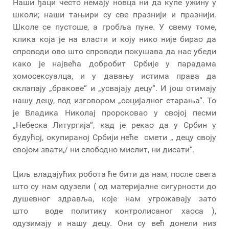
Наши ђаци често немају новца ни да купе ужину у
школи; наши тањири су све празнији и празнији.
Школе се пустоше, а гробља пуне. У свему томе,
клика која је на власти и коју нико није бирао да
спроводи ово што спроводи покушава да нас убеди
како је највећа добробит Србије у парадама
хомосексуалца, и у давању истима права да
склапају „бракове“ и „усвајају децу“. И још отимају
нашу децу, под изговором „социјалног старања“. То
је Владика Николај пророковао у својој песми
„Небеска Литургија“, кад је рекао да у Србин у
будућој, окупираној Србији неће смети „ децу своју
својом звати,/ ни слободно мислит, ни дисати“.
Циљ владајућих робота ће бити да нам, после свега
што су нам одузели ( од материјалне сигурности до
душевног здравља, које нам угрожавају зато
што воде политику контролисаног хаоса ),
одузимају и нашу децу. Они су већ донели низ