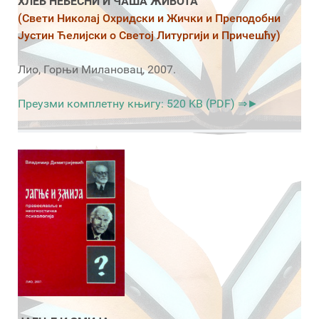
ХЛЕБ НЕБЕСНИ И ЧАША ЖИВОТА
(Свети Николај Охридски и Жички и Преподобни
Јустин Ћелијски о Светој Литургији и Причешћу)
Лио, Горњи Милановац, 2007.
Преузми комплетну књигу: 520 KB (PDF) ⇒►