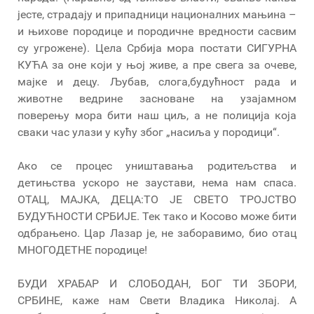
јесте, страдају и припадници националних мањина –
и њихове породице и породичне вредности сасвим
су угрожене). Цела Србија мора постати СИГУРНА
КУЋА за оне који у њој живе, а пре свега за очеве,
мајке и децу. Љубав, слога,будућност рада и
животне ведрине засноване на узајамном
поверењу мора бити наш циљ, а не полиција која
сваки час улази у кућу због „насиља у породици“.
Ако се процес уништавања родитељства и
детињства ускоро не заустави, нема нам спаса.
ОТАЦ, МАЈКА, ДЕЦА:ТО ЈЕ СВЕТО ТРОЈСТВО
БУДУЋНОСТИ СРБИЈЕ. Тек тако и Косово може бити
одбрањено. Цар Лазар је, не заборавимо, био отац
МНОГОДЕТНЕ породице!
БУДИ ХРАБАР И СЛОБОДАН, БОГ ТИ ЗБОРИ,
СРБИНЕ, каже нам Свети Владика Николај. А