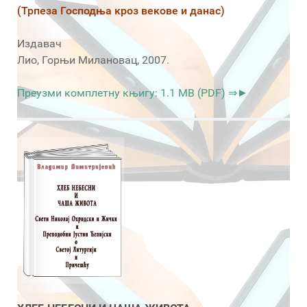
(Трпеза Господња кроз векове и данас)
Издавач
Лио, Горњи Милановац, 2007.
Преузми комплетну књигу: 1.1 MB (PDF) ⇒►