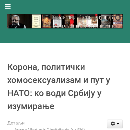
Корона, политички
хомосексуализам и пут у
НАТО: ко води Србију у
изумирање
Детаљи
Аутор
Vladimir Dimitrijevic (ur-SN)