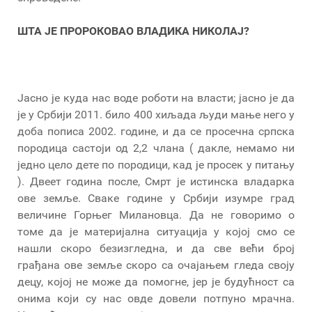
ШТА ЈЕ ПРОРОКОВАО ВЛАДИКА НИКОЛАЈ?
Јасно је куда нас воде роботи на власти; јасно је да
је у Србији 2011. било 400 хиљада људи мање него у
доба пописа 2002. године, и да се просечна српска
породица састоји од 2,2 члана ( дакле, немамо ни
једно цело дете по породици, кад је просек у питању
). Двеет година после, Смрт је истинска владарка
ове земље. Сваке године у Србији изумре град
величине Горњег Милановца. Да не говоримо о
томе да је материјална ситуација у којој смо се
нашли скоро безизгледна, и да све већи број
грађана ове земље скоро са очајањем гледа своју
децу, којој не може да помогне, јер је будућност са
онима који су нас овде довели потпуно мрачна.