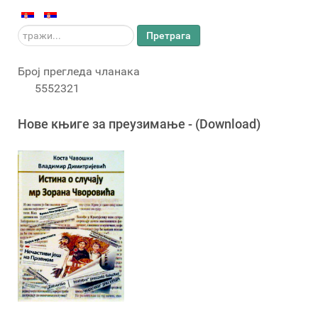
тражи...
Претрага
Број прегледа чланака
5552321
Новe књигe за преузимање - (Download)