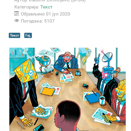
Категорија:
Текст
Објављено 01 јул 2020
Погодака: 5107
Текст
Геј,