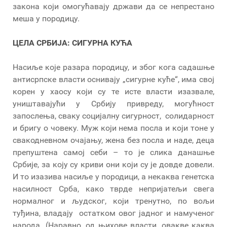
закона који омогућавају држави да се непрестано
меша у породицу.
ЦЕЛА СРБИЈА: СИГУРНА КУЋА
Насиље које разара породицу, и због кога садашње
антисрпске власти оснивају „сигурне куће“, има свој
корен у хаосу који су те исте власти изазвале,
уништавајући у Србију привреду, могућност
запослења, сваку социјалну сигурност, солидарност
и бригу о човеку. Муж који нема посла и који тоне у
свакодневном очајању, жена без посла и наде, деца
препуштена самој себи – то је слика данашње
Србије, за коју су криви они који су је довде довели.
И то изазива насиље у породици, а некаква генетска
насилност Срба, како тврде непријатељи свега
нормалног и људског, који тренутно, по вољи
туђина, владају остатком овог јадног и намученог
народа. (Наравно, од њихове власти, овакве каква