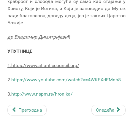
храброст и слобода могући су само као стајање у
Христу, Који је Истина, и Који је заповедио да Му се,
ради благослова, доведу деца, јер је таквих Царство
Божије.
др Владимир Димитријевић
УПУТНИЦЕ
1.
https://www.atlanticcouncil.org/
2.
https://www.youtube.com/watch?v=4WKFXdEMnb8
3.
http://www.nspm.rs/hronika/
Претходна
Следећа