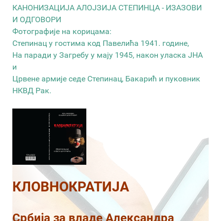
КАНОНИЗАЦИЈА АЛОЈЗИЈА СТЕПИНЦА - ИЗАЗОВИ
И ОДГОВОРИ
Фотографије на корицама:
Степинац у гостима код Павелића 1941. године,
На паради у Загребу у мају 1945, након уласка ЈНА
и
Црвене армије седе Степинац, Бакарић и пуковник
НКВД Рак.
КЛОВНОКРАТИЈА
Србија за владе Александра