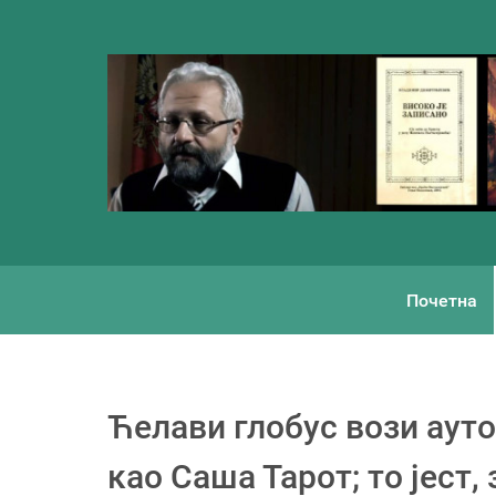
Почетна
Ћелави глобус вози аут
као Саша Тарот; то јест,