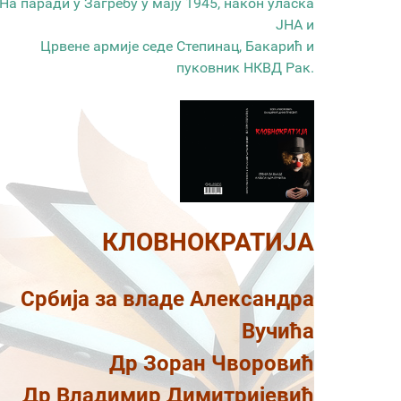
На паради у Загребу у мају 1945, након уласка
ЈНА и
Црвене армије седе Степинац, Бакарић и
пуковник НКВД Рак.
КЛОВНОКРАТИЈА
Србија за владе Александра
Вучића
Др Зоран Чворовић
Др Владимир Димитријевић