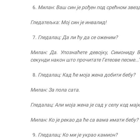
Милан: Ваш син је рођен под срећном звезд
Гледатељка: Мој син је инвалид!
Гледалац: Да ли ћу да се оженим?
Милан: Да. Упознаћете девојку, Симониду В
секунди након што прочитате Гетеове песме..."
Гледалац: Кад ће моја жена добити бебу?
Милан: За пола сата
.
Гледалац: Али моја жена је сад у селу код мајк
Милан: Ко је рекао да ће са вама имати бебу
?
Гледалац: Ко ми је украо камион?