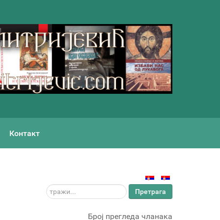
Контакт
тражи...
Претрага
Број прегледа чланака