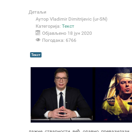
Детаљи
Аутор
Vladimir Dimitrijevic (ur-SN)
Категорија:
Текст
Објављено 18 јун 2020
Погодака: 6766
Текст
лажне стварности већ одавно превазилази 