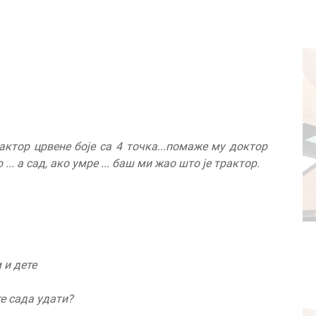
рактор црвене боје са 4 точка...помаже му доктор
... а сад, ако умре ... баш ми жао што је трактор.
 и дете
е сада удати?