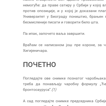
немогуће: да праве сатиру у Србији у којој 
против опозиције, и у којој је доказани пл
Универзитет у Београду поништио, брањен п
бесмисленије писати и говорити било шта.
Па ипак, започето ваља завршити.
Враћам се написаном још пре короне, за ч
Хигијеничара.
ПОЧЕТНО
Погледајте ове снимке познатог чаробњака
треба да понављају чаробну формулу „Ће
бронтосауруса“.
(1)
А сад погледајте снимке председника Србиј