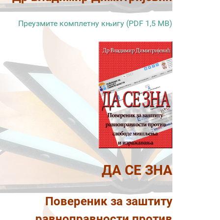
Преузмите комплетну књигу (PDF 1,5 MB)
ДА СЕ ЗНА
Повереник за заштиту
равноправности против