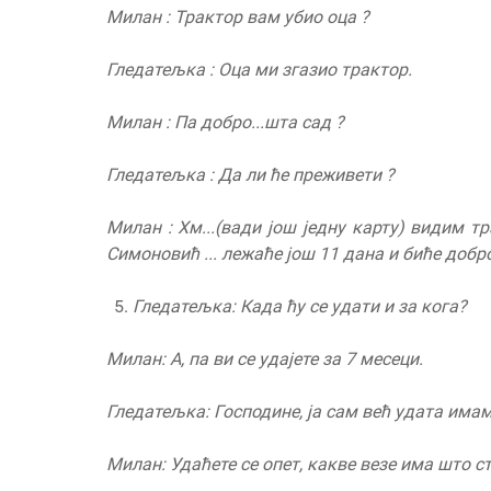
Милан : Трактор вам убио оца ?
Гледатељка : Оца ми згазио трактор.
Милан : Па добро...шта сад ?
Гледатељка : Да ли ће преживети ?
Милан : Хм...(вади још једну карту) видим т
Симонови
ћ
... лежаће јо
ш
11 дана и биће добро 
Гледатељка: Када ћу се удати и за кога?
Милан: А, па ви се удајете за 7 месеци
.
Гледатељка: Господине
,
ја сам већ удата имам
Милан: Удаћете се опет, какве везе има што с
т