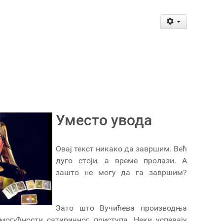
Уместо увода
Овај текст никако да завршим. Већ
дуго стоји, а време пролази. А
зашто не могу да га завршим?
Зато што Вучићева производња
могућности сатиричног приступа. Неки успевају