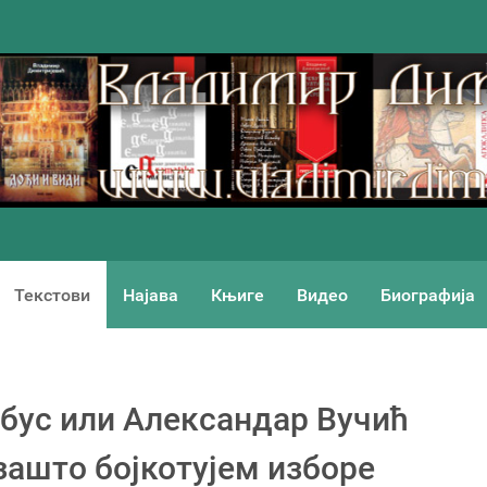
Текстови
Најава
Књиге
Видео
Биографија
обус или Александар Вучић
 зашто бојкотујем изборе