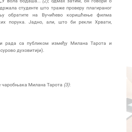
„У вола бoдаша...“
(2)
; одмах затим, он говори о
подржала студенте што траже проверу плагираног
њу обратите на Вучићево коришћење филма
их порука. Јадно, али, што би рекли Хрвати,
оди рада са публиком између Милана Тарота и
 Милан сурово духовитији).
ве чаробњака Милана Тарота
(3)
: