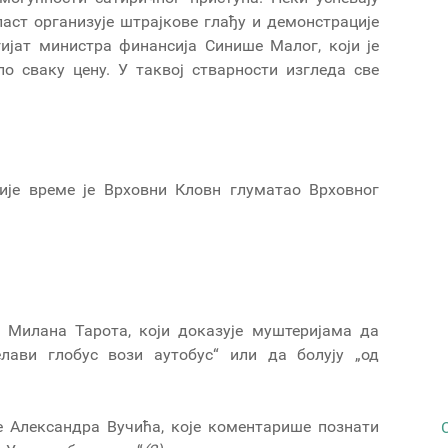
власт организује штрајкове глађу и демонстрације
агијат министра финансија Синише Малог, који је
о сваку цену. У таквој стварности изгледа све
ије време је Врховни Кловн глуматао Врховног
 Милана Тарота, који доказује муштеријама да
лави глобус вози аутобус“ или да болују „од
е Александра Вучића, које коментарише познати