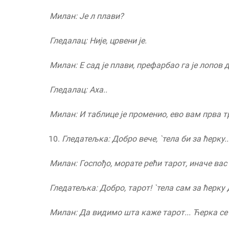
Милан: Је
л плави?
Гледалац: Није, црвени је
.
Милан: Е сад је плави, префарбао га је лопов 
Гледалац: Аха..
Милан: И таблице је променио
,
ево вам прва тр
Гледатељка: Добро вече,
`
тела би за ћерку..
Милан: Госпо
ђ
о, морате рећи тарот, иначе вас 
Гледатељка: Добро, тарот!
`
тела сам за ћерку
Милан: Да видимо шта ка
ж
е тарот... Ћерка с