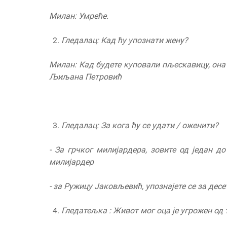
Милан: Умреће.
Гледалац: Кад ћу упознати жену?
Милан: Кад будете куповали пљескавицу, она 
Љиљана Петровић
Гледалац: За кога ћу се удати
/ оженити
?
- За
г
р
ч
ког милијардера, зовите од
један до
милијардер
- за Ружицу Јаковљевић
,
упознајете се за десе
Гледатељка : Живот мог оца је угрожен од 