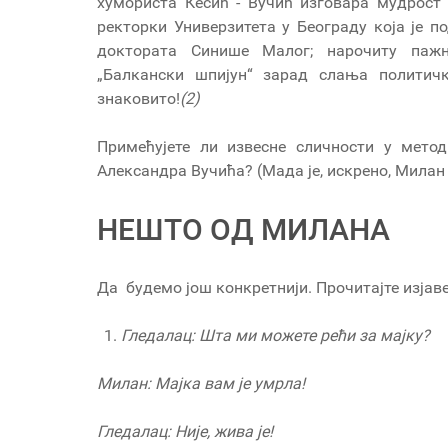
хумориста Кесић - Вучић изговара мудрост 
ректорки Универзитета у Београду која је 
доктората Синише Малог; нарочиту паж
„Балкански шпијун“ зарад слања политичк
знаковито!
(2)
Примећујете ли извесне сличности у мет
Александра Вучића? (Мада је, искрено,
НЕШТО ОД МИЛАНА
Да будемо још конкретнији. Прочитајте изја
Гледалац: Шта ми можете рећи за мајку?
Милан: Мајка вам је умрла!
Гледалац: Није, жива је!