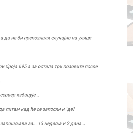
да да не би препознали случајно на улици
и броја 695 а за остала три позовите после
.
сервер избацује...
 да питам кад ће се запосли и
`
де?
е запошљава за... 13 недеља и 2 дана...