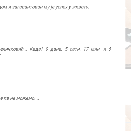
ом и загарантован му је успех у животу.
еличковић... Када? 9 дана, 5 сати, 17 мин. и 6
е па не можемо....