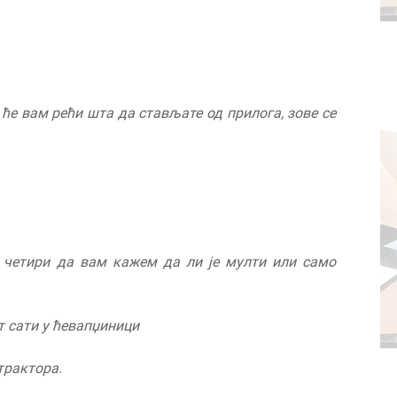
ће вам рећи шта да стављате од прилога, зове се
 четири
да вам ка
ж
ем да ли је
м
улти или само
т сати у ћевап
џ
иници
трактора.