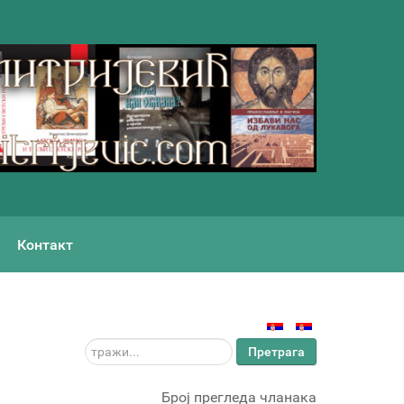
Контакт
тражи...
Претрага
Број прегледа чланака