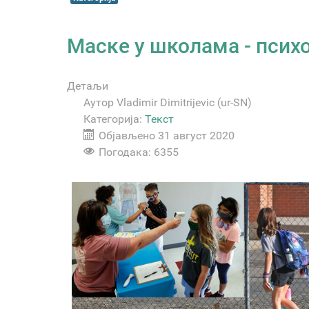
Маске у школама - пси
Детаљи
Аутор
Vladimir Dimitrijevic (ur-SN)
Категорија:
Текст
Објављено 31 август 2020
Погодака: 6355