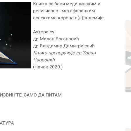
Књига се бави медицинским и
религиозно - метафизичким
аспектима корона п(л)андемије.
Аутори су:
др Милан Рогановић
др Владимир Димитријевић
Књигу препоручује др Зоран
Чворовић
(Чачак 2020.)
ИЗВИН’ТЕ, САМО ДА ПИТАМ
АТУРА