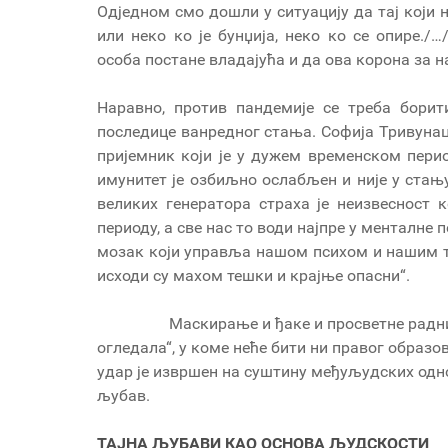
Одједном смо дошли у ситуацију да тај који 
или неко ко је бунџија, неко ко се опире./
особа постане владајућа и да ова корона за н
Наравно, против пандемије се треба борит
последице ванредног стања. Софија Тривуна
пријемник који је у дужем временском перио
имунитет је озбиљно ослабљен и није у стању
великих генератора страха је неизвесност 
периоду, а све нас то води најпре у менталне 
мозак који управља нашом психом и нашим те
исходи су махом тешки и крајње опасни“.
Маскирање и ђаке и просветне раднике ув
огледала“, у коме неће бити ни правог образо
удар је извршен на суштину међуљудских одн
љубав
ТАЈНА ЉУБАВИ КАО ОСНОВА ЉУДСКОСТИ