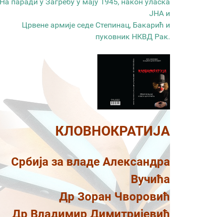
На паради у Загребу у мају 1945, након уласка
ЈНА и
Црвене армије седе Степинац, Бакарић и
пуковник НКВД Рак.
КЛОВНОКРАТИЈА
Србија за владе Александра
Вучића
Др Зоран Чворовић
Др Владимир Димитријевић