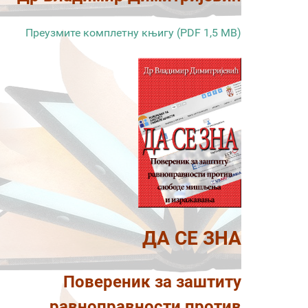
Преузмите комплетну књигу (PDF 1,5 MB)
ДА СЕ ЗНА
Повереник за заштиту
равноправности против