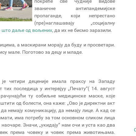
покреће све чудније видове
званичне антипандемијске
пропаганде, који непрестано
(пре)наглашавају „социјалну
 што даље од вољених
, да их не бисмо заразили.
ицима, а маскирани морају да буду и просветари.
су мале. Поготово за децу и младе.
а је четири деценије имала праксу на Западу
 тих последица у интервјуу „Печату“( 14. август
 рачунајући ту озбиљне медицинске маске, које
штити од болести, она каже: „Ово је директни акт
да немају комуникацију, да немају лице. А кад се
римати, има потребу за том основном сликом лица
 наочаре. Значи, „укидају“ нам очи и уста као два
овек према човеку и човек према животињама.