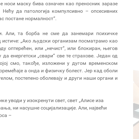
не носи маску бива означен као преносник заразе
…/ Нећу да патологија компулсивно – опсесивних
ас постане нормалност“.
и. Али, та борба не сме да занемари психичке
ц истиче: „Ако људски организам посматрамо као
ду оптерећен, или „нечист“, или блокиран, његов
 да енергетски „свари“ све те страхове. Један од
којој смо, такође, изложени у дугом временском
поремећаје а онда и физичку болест. Јер кад оболи
лом, постепено оболевају и други наши органи и
оди у изокренути свет, свет „Алисе иза
вања, ни насушне социјализације. Али, највећи
оса –
.