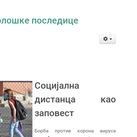
холошке последице
Социјална
дистанца као
заповест
Борба против корона вируса