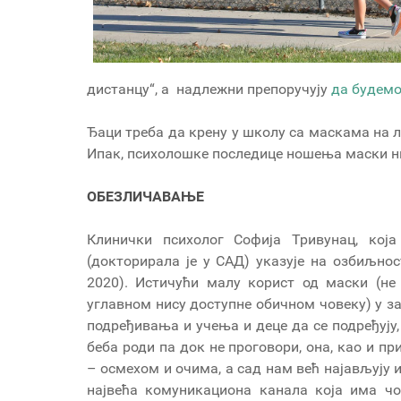
дистанцу“, а надлежни препоручују
да будемо
Ђаци треба да крену у школу са маскама на л
Ипак, психолошке последице ношења маски ни
ОБЕЗЛИЧАВАЊЕ
Клинички психолог Софија Тривунац, кој
(докторирала је у САД) указује на озбиљност
2020). Истичући малу корист од маски (не
углавном нису доступне обичном човеку) у за
подређивања и учења и деце да се подређују, 
беба роди па док не проговори, она, као и п
– осмехом и очима, а сад нам већ најављују и
највећа комуникациона канала која има ч