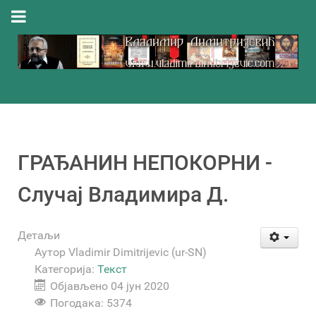
ГРАЂАНИН НЕПОКОРНИ -
Случај Владимира Д.
Детаљи
Аутор
Vladimir Dimitrijevic (ur-SN)
Категорија:
Текст
Објављено 04 јун 2020
Погодака: 5374