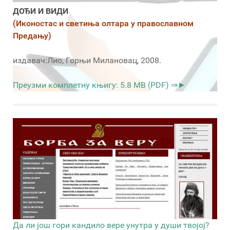
ДОЂИ И ВИДИ
(Иконостас и светиња олтара у православном
Предању)
издавач:Лио, Горњи Милановац, 2008.
Преузми комплетну књигу: 5.8 MB (PDF) ⇒►
Да ли још гори кандило вере унутра у души твојој?