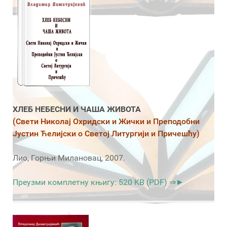
ХЛЕБ НЕБЕСНИ И ЧАША ЖИВОТА
(Свети Николај Охридски и Жички и Преподобни
Јустин Ћелијски о Светој Литургији и Причешћу)
Лио, Горњи Милановац, 2007.
Преузми комплетну књигу: 520 KB (PDF) ⇒►