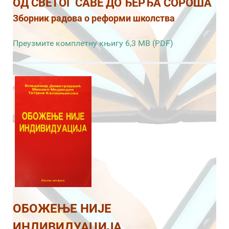
ОД СВЕТОГ САВЕ ДО ЂЕРЂА СОРОША
Зборник радова о реформи школства
Преузмите комплетну књигу 6,3 MB (PDF)
ОБОЖЕЊЕ НИЈЕ
ИНДИВИДУАЦИЈА