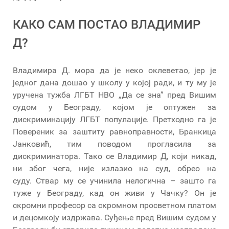
КАКО САМ ПОСТАО ВЛАДИМИР
Д?
Владимира Д. мора да је неко оклеветао, јер је
једног дана дошао у школу у којој ради, и ту му је
уручена тужба ЛГБТ НВО „Да се зна” пред Вишим
судом у Београду, којом је оптужен за
дискриминацију ЛГБТ популације. Претходно га је
Повереник за заштиту равноправности, Бранкица
Јанковић, тим поводом прогласила за
дискриминатора. Тако се Владимир Д, који никад,
ни због чега, није излазио на суд, обрео на
суду. Ствар му се учинила нелогична – зашто га
туже у Београду, кад он живи у Чачку? Он је
скромни професор са скромном просветном платом
и децомкоју издржава. Суђење пред Вишим судом у