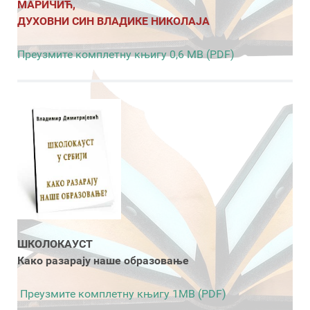
МАРИЧИЋ,
ДУХОВНИ СИН ВЛАДИКЕ НИКОЛАЈА
Преузмите комплетну књигу 0,6 MB (PDF)
ШКОЛОКАУСТ
Како разарају наше образовање
Преузмите комплетну књигу 1MB (PDF)