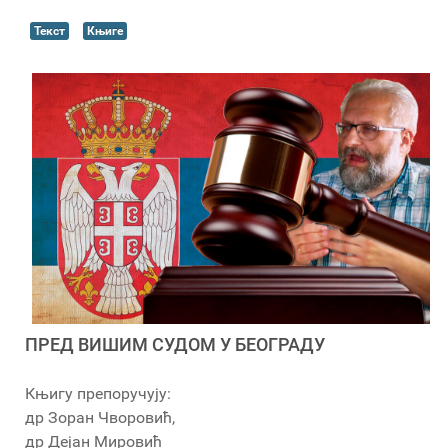
Текст
Књиге
ПРЕД ВИШИМ СУДОМ У БЕОГРАДУ
Књигу препоручују:
др Зоран Чворовић,
др Дејан Мировић