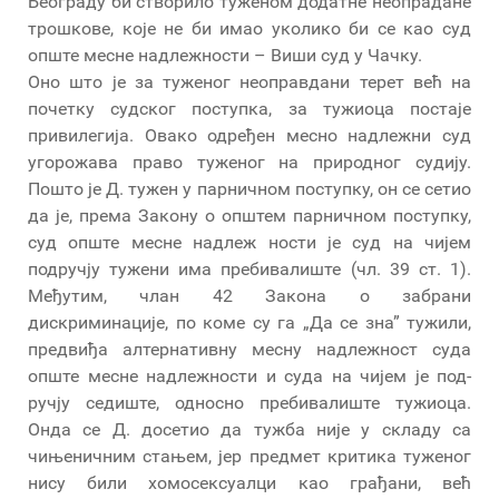
Београду би створило туженом додатне неопрадане
трошкове, које не би имао уколико би се као суд
опште месне надлежности – Виши суд у Чачку.
Оно што је за туженог неоправдани терет већ на
почетку судског поступка, за тужиоца постаје
привилегија. Овако одређен месно надлежни суд
угорожава право туженог на природног судију.
Пошто је Д. тужен у парничном поступку, он се сетио
да је, према Закону о општем парничном поступку,
суд опште месне надлеж ности је суд на чијем
подручју тужени има пребивалиште (чл. 39 ст. 1).
Међутим, члан 42 Закона о забрани
дискриминације, по коме су га „Да се зна” тужили,
предвиђа алтернативну месну надлежност суда
опште месне надлежности и суда на чијем је под-
ручју седиште, односно пребивалиште тужиоца.
Онда се Д. досетио да тужба није у складу са
чињеничним стањем, јер предмет критика туженог
нису били хомосексуалци као грађани, већ