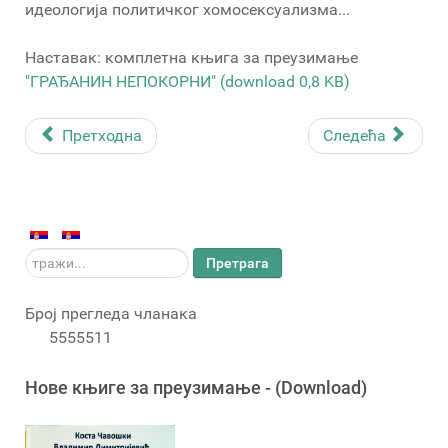
идеологија политичког хомосексуализма...
Наставак: комплетна књига за преузимање
"ГРАЂАНИН НЕПОКОРНИ" (download 0,8 KB)
Претходна
Следећа
тражи...
Претрага
Број прегледа чланака
5555511
Новe књигe за преузимање - (Download)