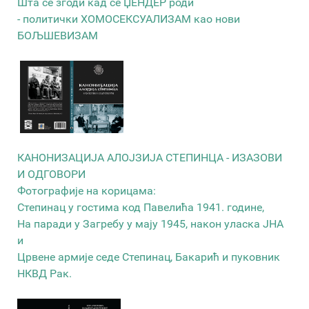
Шта се згоди кад се ЏЕНДЕР роди
- политички ХОМОСЕКСУАЛИЗАМ као нови
БОЉШЕВИЗАМ
КАНОНИЗАЦИЈА АЛОЈЗИЈА СТЕПИНЦА - ИЗАЗОВИ
И ОДГОВОРИ
Фотографије на корицама:
Степинац у гостима код Павелића 1941. године,
На паради у Загребу у мају 1945, након уласка ЈНА
и
Црвене армије седе Степинац, Бакарић и пуковник
НКВД Рак.