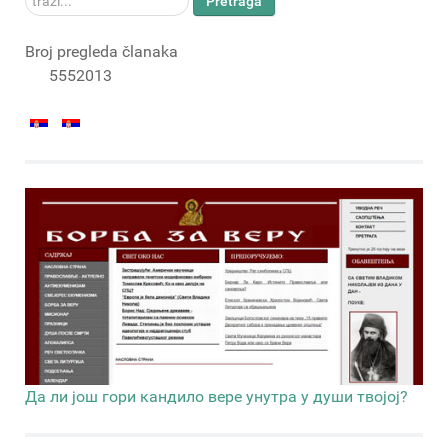
Pretraga
Broj pregleda članaka
5552013
Да ли још гори кандило вере унутра у души твојој?