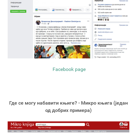
Facebook page
Где се могу набавити књиге? - Микро књига (један
од добрих примера)