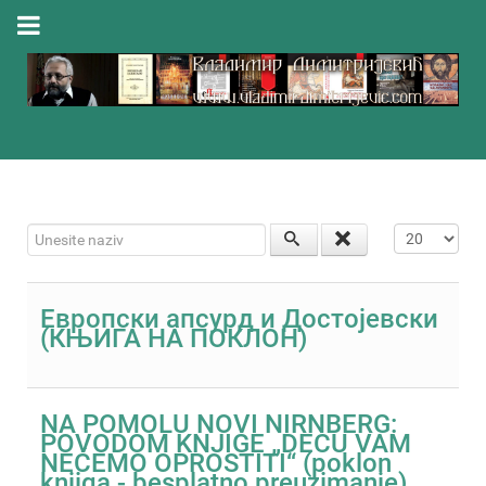
Unesite naziv
Prikaz #
Eвропски апсурд и Достојевски
(КЊИГА НА ПОКЛОН)
NA POMOLU NOVI NIRNBERG:
POVODOM KNJIGE „DECU VAM
NEĆEMO OPROSTITI“ (poklon
knjiga - besplatno preuzimanje)