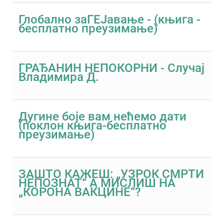
Глобално заГЕЈавање - (књига -
бесплатно преузимање)
ГРАЂАНИН НЕПОКОРНИ - Случај
Владимира Д.
Дугине боје вам нећемо дати
(поклон књига-бесплатно
преузимање)
ЗАШТО КАЖЕШ: „УЗРОК СМРТИ
НЕПОЗНАТ“ А МИСЛИШ НА
„КОРОНА ВАКЦИНЕ“?