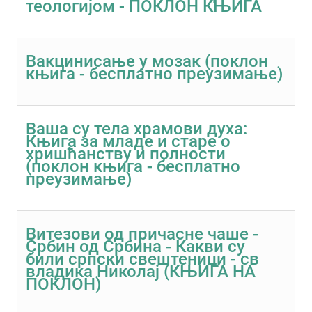
теологијом - ПОКЛОН КЊИГА
Вакцинисање у мозак (поклон
књига - бесплатно преузимање)
Ваша су тела храмови духа:
Књига за младе и старе о
хришћанству и полности
(поклон књига - бесплатно
преузимање)
Витезови од причасне чаше -
Србин од Србина - Какви су
били српски свештеници - св
владика Николај (КЊИГА НА
ПОКЛОН)