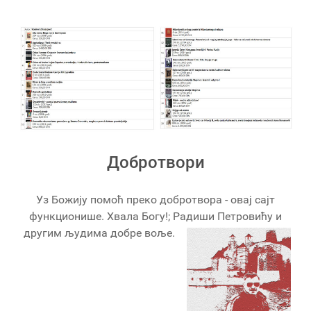
Добротвори
Уз Божију помоћ преко добротвора - овај сајт
функционише. Хвала Богу!; Радиши Петровићу и
другим људима добре воље.