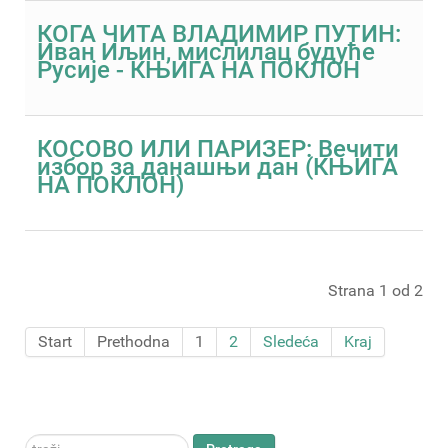
КОГА ЧИТА ВЛАДИМИР ПУТИН:
Иван Иљин, мислилац будуће
Русије - КЊИГА НА ПОКЛОН
КОСОВО ИЛИ ПАРИЗЕР: Вечити
избор за данашњи дан (КЊИГА
НА ПОКЛОН)
Strana 1 od 2
Start
Prethodna
1
2
Sledeća
Kraj
traži...