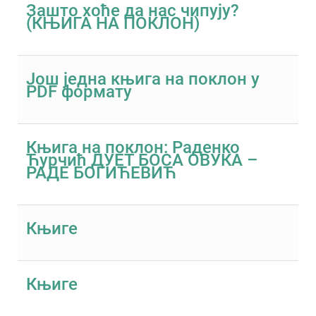
Зашто хоће да нас чипују?
(КЊИГА НА ПОКЛОН)
Још једна књига на поклон у
PDF формату
Књига на поклон: Раденко
Ћурчић ДУЕТ БОСА ОВУКА –
РАДЕ БОГИЋЕВИЋ
Књиге
Књиге