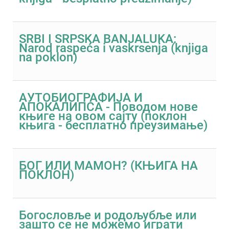
SRBI I SRPSKA BANJALUKA:
Narod raspeća i vaskrsenja (knjiga
na poklon)
АУТОБИОГРАФИЈА И
АПОКАЛИПСА - Поводом нове
књиге на овом сајту (поклон
књига - бесплатно преузимање)
БОГ ИЛИ МАМОН? (КЊИГА НА
ПОКЛОН)
Богословље и родољубље или
зашто се не можемо играти