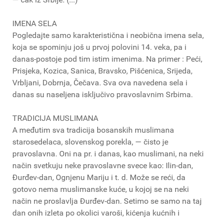
IMENA SELA
Pogledajte samo karakteristična i neobična imena sela,
koja se spominju još u prvoj polovini 14. veka, pa i
danas-postoje pod tim istim imenima. Na primer : Peći,
Prisjeka, Kozica, Sanica, Bravsko, Pišćenica, Srijeda,
Vrbljani, Dobrnja, Čečava. Sva ova navedena sela i
danas su naseljena isključivo pravoslavnim Srbima.
TRADICIJA MUSLIMANA
A međutim sva tradicija bosanskih muslimana
starosedelaca, slovenskog porekla, — čisto je
pravoslavna. Oni na pr. i danas, kao muslimani, na neki
način svetkuju neke pravoslavne svece kao: Ilin-dan,
Đurđev-dan, Ognjenu Mariju i t. d. Može se reći, da
gotovo nema muslimanske kuće, u kojoj se na neki
način ne proslavlja Đurđev-dan. Setimo se samo na taj
dan onih izleta po okolici varoši, kićenja kućnih i