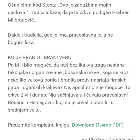
Ošanićima kod Stoca: „Ovo je zadužbina mojih
djedova!" Tradicija kaže, da je tu crkvu podigao Hrabren
Miloradović.
Dakle i tradicija, gde je ima, pravoslavna je, a ne
bogomilska.
KO JE BRANIO I BRANI VERU
Pa bi li bilo moguće, da baš bez ikakva traga nestane
tako jake i organizovane „bosanske crkve", koja se kroz
nekoliko vekova borila i branila protiv nasrtaja rimskih
papa i ugarskih kraljeva? Ne, apsolutno nije moguće. Ta
crkva živi i danas. Nju sačinjavaju i čuvaju pravoslavni
Bosanci i Hercegovci, koji su je čuvali i branili i u
srednjem veku.
Preuzmite kompletnu knjigu:
Download (1.4mb PDF)
др Vladimir Dimitrijević