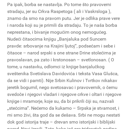
Pa ipak, borba se nastavlja. Po tome što pravoverni
stradaju, jer su Crkva Raspetoga ( ali i Vaskrsloga ),
znamo da smo na pravom putu. Jer je odlika prave vere
i naroda koji su je primili da stradaju. To je naša borba
neprestana, i bivanje mogućim onog nemogućeg.
Nudeći čitaocima knjigu „Banjaluka pod Suncem
pravde: srbovanje na Krajini ljutoj“, podsećam i sebe i
čitaoce – narod srpski s one strane Drine stolećima je
pravoslavan, pa zato i krstonosan – svetlonosan. ( O
tome, u nastavku, odlomci iz knjige banjalučkog
sveštenika Svetislava Davidovića i teksta Vasa Glušca,
da se vidi i pamti). Nije Srbin Kulinov i Tvrtkov nikakav
jeretik bogumil, nego svetosavac i pravovernik, o čemu
svedoče i njegovi vladari i njegove crkve i oltari i njegove
knjige i mramorje, koje su, da bi prikrili čiji su, nazvali
„stećcima“. Nećemo da kukamo – Srpska je stvarnost, i
mi smo živi, šta god da se dešava. Srbi ne mogu nestati
dok god istorija traje – drevan smo istorijski i biblijski
narod, Novi Izrailj. Zato, kako još pre tridesetak godina