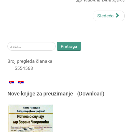
Sledeća
traži...
Pretraga
Broj pregleda članaka
5554563
Nove knjige za preuzimanje - (Download)