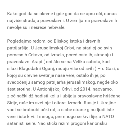
Kako god da se okrene i gde god da se upru oči, danas
najviše stradaju pravoslavni. U zemljama pravoslavnih
nevolje su i nesreće nebivale.
Pogledajmo redom, od Bliskog Istoka i drevnih
patrijaršija. U Jerusalimskoj Crkvi, najstarijoj od svih
pomesnih Crkava, od Izraela, pored ostalih, stradaju i
pravoslavni Arapi ( oni što se na Veliku subotu, kad
silazi Blagodatni Oganj, raduju više od svih ) – u Gazi, u
kojoj su drevne svetinje naše vere, ostalo ih je, po
svedočenju samog patrijarha jerusalimskog, negde oko
šest stotina. U Antiohijskoj Crkvi, od 2014. naovamo,
zločinački džihadisti kolju i ubijaju pravoslavne hrišćane
Sirije, ruše im svetinje i oltare. Između Rusije i Ukrajine
vodi se bratoubilački rat, a s obe strane ginu ljudi iste
vere i iste krvi. I mnogo, premnogo se krvi lije, a NATO
satanisti seire. Nacistički režim progoni kanonsku