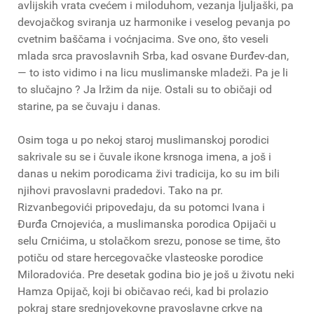
avlijskih vrata cvećem i miloduhom, vezanja ljuljaški, pa
devojačkog sviranja uz harmonike i veselog pevanja po
cvetnim baščama i voćnjacima. Sve ono, što veseli
mlada srca pravoslavnih Srba, kad osvane Đurđev-dan,
— to isto vidimo i na licu muslimanske mladeži. Pa je li
to slučajno ? Ja lržim da nije. Ostali su to običaji od
starine, pa se čuvaju i danas.
Osim toga u po nekoj staroj muslimanskoj porodici
sakrivale su se i čuvale ikone krsnoga imena, a još i
danas u nekim porodicama živi tradicija, ko su im bili
njihovi pravoslavni pradedovi. Tako na pr.
Rizvanbegovići pripovedaju, da su potomci Ivana i
Đurđa Crnojevića, a muslimanska porodica Opijači u
selu Crnićima, u stolačkom srezu, ponose se time, što
potiču od stare hercegovačke vlasteoske porodice
Miloradovića. Pre desetak godina bio je još u životu neki
Hamza Opijač, koji bi običavao reći, kad bi prolazio
pokraj stare srednjovekovne pravoslavne crkve na