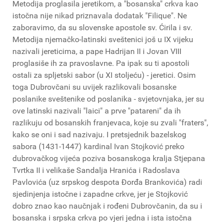
Metodija proglasila jeretikom, a "bosanska" crkva kao
istočna nije nikad priznavala dodatak "Filique". Ne
zaboravimo, da su slovenske apostole sv. Ćirila i sv.
Metodija njemačko-latinski sveštenici još u IX vijeku
nazivali jereticima, a pape Hadrijan II i Jovan VIII
proglasiše ih za pravoslavne. Pa ipak su ti apostoli
ostali za spljetski sabor (u XI stoljeću) - jeretici. Osim
toga Dubrovčani su uvijek razlikovali bosanske
poslanike sveštenike od poslanika - svjetovnjaka, jer su
ove latinski nazivali "laici" a prve "patareni" da ih
razlikuju od bosanskih franjevaca, koje su zvali "fraters",
kako se oni i sad nazivaju. I pretsjednik bazelskog
sabora (1431-1447) kardinal Ivan Stojković preko
dubrovačkog vijeća poziva bosanskoga kralja Stjepana
Tvrtka II i velikaše Sandalja Hranića i Radoslava
Pavlovića (uz srpskog despota Đorđa Brankovića) radi
sjedinjenja istočne i zapadne crkve, jer je Stojković
dobro znao kao naučnjak i rođeni Dubrovčanin, da su i
bosanska i srpska crkva po vjeri jedna i ista istočna