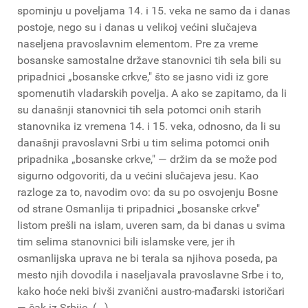
spominju u poveljama 14. i 15. veka ne samo da i danas
postoje, nego su i danas u velikoj većini slučajeva
naseljena pravoslavnim elementom. Pre za vreme
bosanske samostalne države stanovnici tih sela bili su
pripadnici „bosanske crkve," što se jasno vidi iz gore
spomenutih vladarskih povelja. A ako se zapitamo, da li
su današnji stanovnici tih sela potomci onih starih
stanovnika iz vremena 14. i 15. veka, odnosno, da li su
današnji pravoslavni Srbi u tim selima potomci onih
pripadnika „bosanske crkve," — držim da se može pod
sigurno odgovoriti, da u većini slučajeva jesu. Kao
razloge za to, navodim ovo: da su po osvojenju Bosne
od strane Osmanlija ti pripadnici „bosanske crkve"
listom prešli na islam, uveren sam, da bi danas u svima
tim selima stanovnici bili islamske vere, jer ih
osmanlijska uprava ne bi terala sa njihova poseda, pa
mesto njih dovodila i naseljavala pravoslavne Srbe i to,
kako hoće neki bivši zvanični austro-mađarski istoričari
— čak iz Srbije. (...)