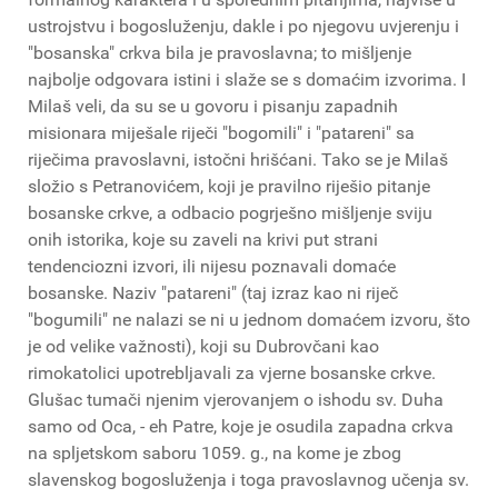
ustrojstvu i bogosluženju, dakle i po njegovu uvjerenju i
"bosanska" crkva bila je pravoslavna; to mišljenje
najbolje odgovara istini i slaže se s domaćim izvorima. I
Milaš veli, da su se u govoru i pisanju zapadnih
misionara miješale riječi "bogomili" i "patareni" sa
riječima pravoslavni, istočni hrišćani. Tako se je Milaš
složio s Petranovićem, koji je pravilno riješio pitanje
bosanske crkve, a odbacio pogrješno mišljenje sviju
onih istorika, koje su zaveli na krivi put strani
tendenciozni izvori, ili nijesu poznavali domaće
bosanske. Naziv "patareni" (taj izraz kao ni riječ
"bogumili" ne nalazi se ni u jednom domaćem izvoru, što
je od velike važnosti), koji su Dubrovčani kao
rimokatolici upotrebljavali za vjerne bosanske crkve.
Glušac tumači njenim vjerovanjem o ishodu sv. Duha
samo od Oca, - eh Patre, koje je osudila zapadna crkva
na spljetskom saboru 1059. g., na kome je zbog
slavenskog bogosluženja i toga pravoslavnog učenja sv.