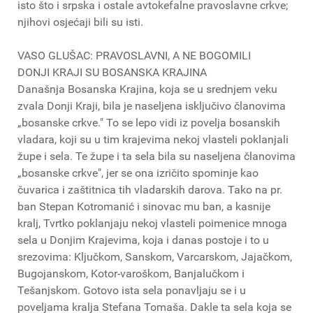
isto što i srpska i ostale avtokefalne pravoslavne crkve;
njihovi osjećaji bili su isti.
VASO GLUŠAC: PRAVOSLAVNI, A NE BOGOMILI
DONJI KRAJI SU BOSANSKA KRAJINA
Današnja Bosanska Krajina, koja se u srednjem veku
zvala Donji Kraji, bila je naseljena isključivo članovima
„bosanske crkve." To se lepo vidi iz povelja bosanskih
vladara, koji su u tim krajevima nekoj vlasteli poklanjali
župe i sela. Te župe i ta sela bila su naseljena članovima
„bosanske crkve", jer se ona izričito spominje kao
čuvarica i zaštitnica tih vladarskih darova. Tako na pr.
ban Stepan Kotromanić i sinovac mu ban, a kasnije
kralj, Tvrtko poklanjaju nekoj vlasteli poimenice mnoga
sela u Donjim Krajevima, koja i danas postoje i to u
srezovima: Ključkom, Sanskom, Varcarskom, Jajačkom,
Bugojanskom, Kotor-varoškom, Banjalučkom i
Tešanjskom. Gotovo ista sela ponavljaju se i u
poveljama kralja Stefana Tomaša. Dakle ta sela koja se