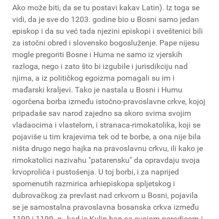
Ako može biti, da se tu postavi kakav Latin). Iz toga se
vidi, da je sve do 1203. godine bio u Bosni samo jedan
episkop i da su već tada njezini episkopi i sveštenici bili
za istočni obred i slovensko bogosluženje. Pape nijesu
mogle pregoriti Bosne i Huma ne samo iz vjerskih
razloga, nego i zato što bi izgubile i jurisdikciju nad
njima, a iz političkog egoizma pomagali su im i
mađarski kraljevi. Tako je nastala u Bosni i Humu
ogorčena borba između istočno-pravoslavne crkve, kojoj
pripadaše sav narod zajedno sa skoro svima svojim
vladaocima i vlastelom, i stranaca-rimokatolika, koji se
pojaviše u tim krajevima tek od te borbe, a ona nije bila
ništa drugo nego hajka na pravoslavnu crkvu, ili kako je
rimokatolici nazivahu "patarensku" da opravdaju svoja
krvoprolića i pustošenja. U toj borbi, i za naprijed
spomenutih razmirica arhiepiskopa spljetskog i
dubrovačkog za prevlast nad crkvom u Bosni, pojavila
se je samostalna pravoslavna bosanska crkva između
1190 i 1199. g., kad je Kulin ban sa svojom porodicom i