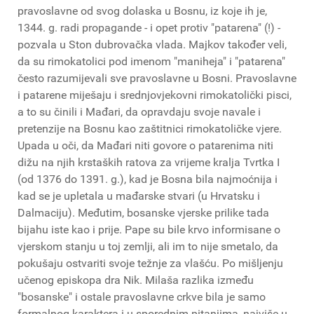
pravoslavne od svog dolaska u Bosnu, iz koje ih je,
1344. g. radi propagande - i opet protiv "patarena" (!) -
pozvala u Ston dubrovačka vlada. Majkov također veli,
da su rimokatolici pod imenom "maniheja" i "patarena"
često razumijevali sve pravoslavne u Bosni. Pravoslavne
i patarene miješaju i srednjovjekovni rimokatolički pisci,
a to su činili i Mađari, da opravdaju svoje navale i
pretenzije na Bosnu kao zaštitnici rimokatoličke vjere.
Upada u oči, da Mađari niti govore o patarenima niti
dižu na njih krstaških ratova za vrijeme kralja Tvrtka I
(od 1376 do 1391. g.), kad je Bosna bila najmoćnija i
kad se je upletala u mađarske stvari (u Hrvatsku i
Dalmaciju). Međutim, bosanske vjerske prilike tada
bijahu iste kao i prije. Pape su bile krvo informisane o
vjerskom stanju u toj zemlji, ali im to nije smetalo, da
pokušaju ostvariti svoje težnje za vlašću. Po mišljenju
učenog episkopa dra Nik. Milaša razlika između
"bosanske" i ostale pravoslavne crkve bila je samo
formalnog karaktera i u sporednim pitanjima, najviše u