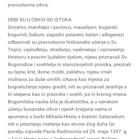
pravoslavna crkva.
SRBI SU U CRKVI OD ISTOKA
Gnostici, manihejci i pavlovci, masalijani, bugarski
bogumili, babuni, zapadni patareni, katari i albigenezi
odbacivali su pravoslavno hrišćansko učenje o Sv.
Trojici, vaplođenju, stradanju, vaskrsenju i vaznesenju
Hristovu s pravim ljudskim tijelom, nijesu priznavali Sv.
Bogorodice i svetitelja ni starozavjetnih proroka, prezirali
su tajne, krst, ikone, mošti, zakletvu, nijesu imali
molitava za duše umrlih, crkava kao mjesta za
bogosluženje nijesu gradili, niti su priznavali jerarhije s
tri stepena kao ni praznika i svetih, pa ni krsnog imena.
Bogumilska nauka bila je dualistička, a u vjerskom
učenju bosanske crkve i njenih krstjana nema ni
spomena o borbi Mihaila-Hrista s bratom Satanailom,
niti o preziranju materije kao stvora zlog duha (sr.
povelju vojvode Pavla Radinovića od 25. maja 1397. g.
u kojoj Hrista naziva "jedinorodnim" sinom Božjim;