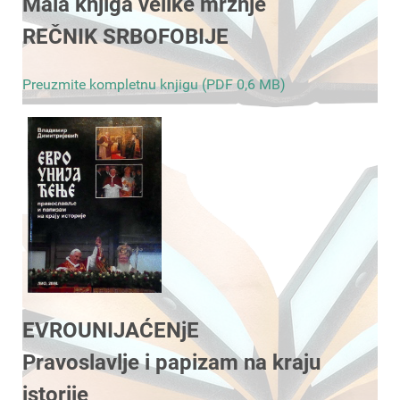
Mala knjiga velike mržnje
REČNIK SRBOFOBIJE
Preuzmite kompletnu knjigu (PDF 0,6 MB)
EVROUNIJAĆENjE
Pravoslavlje i papizam na kraju
istorije