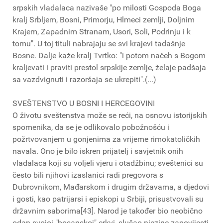
srpskih vladalaca nazivaše "po milosti Gospoda Boga
kralj Srbljem, Bosni, Primorju, Hlmeci zemlji, Doljnim
Krajem, Zapadnim Stranam, Usori, Soli, Podrinju i k
tomu". U toj tituli nabrajaju se svi krajevi tadašnje
Bosne. Dalje kaže kralj Tvrtko: "i potom načeh s Bogom
kraljevati i praviti prestol srpskije zemlje, želaje padšaja
sa vazdvignuti i razoršaja se ukrepiti".(...)
SVEŠTENSTVO U BOSNI I HERCEGOVINI
O životu sveštenstva može se reći, na osnovu istorijskih
spomenika, da se je odlikovalo pobožnošću i
požrtvovanjem u gonjenima za vrijeme rimokatoličkih
navala. Ono je bilo iskren prijatelj i savjetnik onih
vladalaca koji su voljeli vjeru i otadžbinu; sveštenici su
često bili njihovi izaslanici radi pregovora s
Dubrovnikom, Mađarskom i drugim državama, a djedovi
i gosti, kao patrijarsi i episkopi u Srbiji, prisustvovali su
državnim saborima[43]. Narod je također bio neobično
odan svojoj "bosanskoj" crkvi, slušao njezine zapovijesti