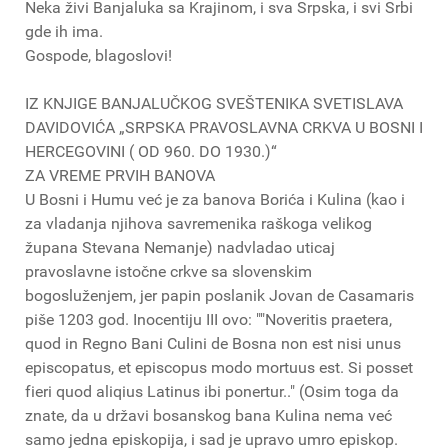
Neka živi Banjaluka sa Krajinom, i sva Srpska, i svi Srbi
gde ih ima.
Gospode, blagoslovi!
IZ KNJIGE BANJALUČKOG SVEŠTENIKA SVETISLAVA
DAVIDOVIĆA „SRPSKA PRAVOSLAVNA CRKVA U BOSNI I
HERCEGOVINI ( OD 960. DO 1930.)“
ZA VREME PRVIH BANOVA
U Bosni i Humu već je za banova Borića i Kulina (kao i
za vladanja njihova savremenika raškoga velikog
župana Stevana Nemanje) nadvladao uticaj
pravoslavne istočne crkve sa slovenskim
bogosluženjem, jer papin poslanik Jovan de Casamaris
piše 1203 god. Inocentiju III ovo: ""Noveritis praetera,
quod in Regno Bani Culini de Bosna non est nisi unus
episcopatus, et episcopus modo mortuus est. Si posset
fieri quod aliqius Latinus ibi ponertur.." (Osim toga da
znate, da u državi bosanskog bana Kulina nema već
samo jedna episkopija, i sad je upravo umro episkop.