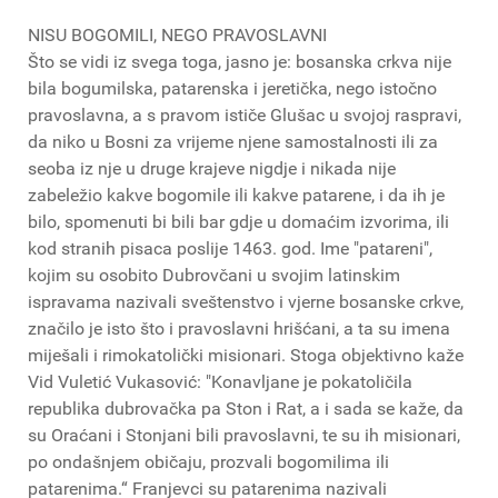
NISU BOGOMILI, NEGO PRAVOSLAVNI
Što se vidi iz svega toga, jasno je: bosanska crkva nije
bila bogumilska, patarenska i jeretička, nego istočno
pravoslavna, a s pravom ističe Glušac u svojoj raspravi,
da niko u Bosni za vrijeme njene samostalnosti ili za
seoba iz nje u druge krajeve nigdje i nikada nije
zabeležio kakve bogomile ili kakve patarene, i da ih je
bilo, spomenuti bi bili bar gdje u domaćim izvorima, ili
kod stranih pisaca poslije 1463. god. Ime "patareni",
kojim su osobito Dubrovčani u svojim latinskim
ispravama nazivali sveštenstvo i vjerne bosanske crkve,
značilo je isto što i pravoslavni hrišćani, a ta su imena
miješali i rimokatolički misionari. Stoga objektivno kaže
Vid Vuletić Vukasović: "Konavljane je pokatoličila
republika dubrovačka pa Ston i Rat, a i sada se kaže, da
su Oraćani i Stonjani bili pravoslavni, te su ih misionari,
po ondašnjem običaju, prozvali bogomilima ili
patarenima.“ Franjevci su patarenima nazivali