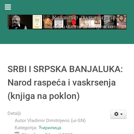
SRBI I SRPSKA BANJALUKA:
Narod raspeća i vaskrsenja
(knjiga na poklon)
Detalji
Autor
Vladimir Dimitrijevic (ur-SN)
Kategorija:
Ћирилица