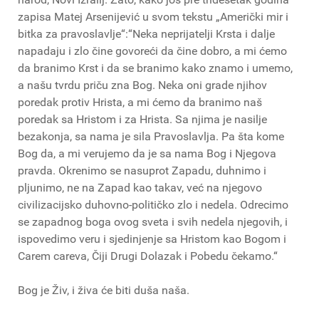
zapisa Matej Arsenijević u svom tekstu „Američki mir i
bitka za pravoslavlje“:“Neka neprijatelji Krsta i dalje
napadaju i zlo čine govoreći da čine dobro, a mi ćemo
da branimo Krst i da se branimo kako znamo i umemo,
a našu tvrdu priču zna Bog. Neka oni grade njihov
poredak protiv Hrista, a mi ćemo da branimo naš
poredak sa Hristom i za Hrista. Sa njima je nasilje
bezakonja, sa nama je sila Pravoslavlja. Pa šta kome
Bog da, a mi verujemo da je sa nama Bog i Njegova
pravda. Okrenimo se nasuprot Zapadu, duhnimo i
pljunimo, ne na Zapad kao takav, već na njegovo
civilizacijsko duhovno-političko zlo i nedela. Odrecimo
se zapadnog boga ovog sveta i svih nedela njegovih, i
ispovedimo veru i sjedinjenje sa Hristom kao Bogom i
Carem careva, Čiji Drugi Dolazak i Pobedu čekamo.“
Bog je Živ, i živa će biti duša naša.