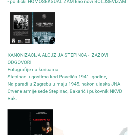
- politički HOMOSEKSUALIZAM kao novi BOLJŠEVIZAM
КANONIZACIJA ALOJZIJA STEPINCA - IZAZOVI I
ODGOVORI
Fotografije na koricama:
Stepinac u gostima kod Pavelića 1941. godine,
Na paradi u Zagrebu u maju 1945, nakon ulaska JNA i
Crvene armije sede Stepinac, Bakarić i pukovnik NKVD
Rak
.