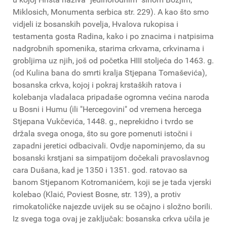
Miklosich, Monumenta serbica str. 229). A kao što smo
vidjeli iz bosanskih povelja, Hvalova rukopisa i
testamenta gosta Radina, kako i po znacima i natpisima
nadgrobnih spomenika, starima crkvama, crkvinama i
grobljima uz njih, još od početka HIII stoljeća do 1463. g.
(od Kulina bana do smrti kralja Stjepana Tomaševića),
bosanska crkva, kojoj i pokraj krstaških ratova i
kolebanja vladalaca pripadaše ogromna većina naroda
u Bosni i Humu (ili "Hercegovini" od vremena hercega
Stjepana Vukčevića, 1448. g., neprekidno i tvrdo se
držala svega onoga, što su gore pomenuti istočni i
zapadni jeretici odbacivali. Ovdje napominjemo, da su
bosanski krstjani sa simpatijom dočekali pravoslavnog
cara Dušana, kad je 1350 i 1351. god. ratovao sa
banom Stjepanom Kotromanićem, koji se je tada vjerski
kolebao (Klaić, Poviest Bosne, str. 139), a protiv
rimokatoličke najezde uvijek su se očajno i složno borili.
Iz svega toga ovaj je zaključak: bosanska crkva učila je