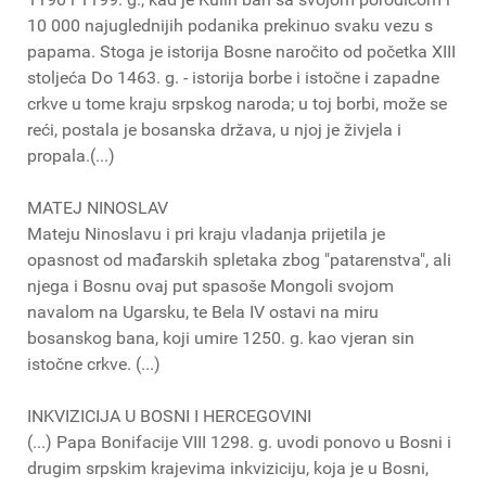
10 000 najuglednijih podanika prekinuo svaku vezu s
papama. Stoga je istorija Bosne naročito od početka XIII
stoljeća Do 1463. g. - istorija borbe i istočne i zapadne
crkve u tome kraju srpskog naroda; u toj borbi, može se
reći, postala je bosanska država, u njoj je živjela i
propala.(...)
MATEJ NINOSLAV
Mateju Ninoslavu i pri kraju vladanja prijetila je
opasnost od mađarskih spletaka zbog "patarenstva", ali
njega i Bosnu ovaj put spasoše Mongoli svojom
navalom na Ugarsku, te Bela IV ostavi na miru
bosanskog bana, koji umire 1250. g. kao vjeran sin
istočne crkve. (...)
INKVIZICIJA U BOSNI I HERCEGOVINI
(...) Papa Bonifacije VIII 1298. g. uvodi ponovo u Bosni i
drugim srpskim krajevima inkviziciju, koja je u Bosni,