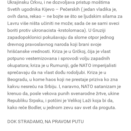
Ukrajinsku Crkvu, i ne dozvoljava pristup moštima
Svetih ugodnika Kijevo – Pečerskih ( jedan vladika je,
ovih dana, rekao – ne bojte se što se ljudskim silama za
Lavru više ništa učiniti ne može; sada će se sami sveci
boriti protiv ukronacista -krstolomaca). U Gruziji
zapadopoklonici pokušavaju da slome otpor jednog
drevnog pravoslavnog naroda koji brani svoje
hrišćanske vrednosti. Kriza je u Grčkoj, čija je vlast
potpuno vesternizovana i sprovodi volju zapadnih
okupatora; kriza je u Rumuniji, gde NATO imperijalisti
sprečavaju da na vlast dođu rodoljubi. Kriza je u
Beogradu, u kome haos koji ne prestaje priziva ko zna
kakvu nesreću na Srbiju. I, naravno, NATO satanizam je
krenuo da, posle vekova punih svenarodne žrtve, ukine
Republiku Srpsku, i potčini je Velikoj Laži koja bi da,
kako reče Bodler, u jednom zevu sav svet da proguta.
DOK STRADAMO, NA PRAVOM PUTU