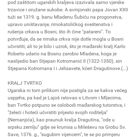
pod zaštitom ugarskih kraljeva izazivala samo vjerske
trzavice i oružane sukobe. A avinjonski papa Jovan XXII
tuži se 1319. g. banu Mladenu Šubiću na progonstva,
upravo uništavanje, rimokatoličkog sveštenstva i
rušenja crkava u Bosni, što ih čine "patareni". To
potvrđuje, da se rimska crkva nije dotle mogla u Bosni
učvrstiti, ali to je bilo i uzrok, što je mađarski kralj Karlo
Roberto udario na Bosnu zarobio Mladena, koga je
naslijedio ban Stjepan Kotromanić II (1322-1350), sin
Stjepana Kotromana I i Jelisavete, kćeri Dragutinove.(...)
KRALJ TVRTKO
Ugarska ni tom prilikom nije postigla za se kakva većeg
uspjeha, pa kad je Lajoš ratovao s Litvom i Mljecima,
ban Tvrtko potpuno se oslobodi mađarskog tutorstva, i
"želeći i hoteći učvrstiti prijesto svojih roditelja"
(Nemanjića), kao praunuk kralja Dragutina, "ode u
srpsku zemlju" gdje se krunisa u Mileševu na Grobu Sv.
Save, 1376. g., "sugubim vijencem", te se po primjeru