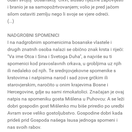
i branio je sa samopožrtvovanjem; volio je pred jačom
silom ostaviti zemlju nego li svoje se vjere odreći.
(...)
NADGROBNI SPOMENICI
I na nadgrobnim spomenicima bosanske vlastele i
drugih znatnih osoba nalazi se obično znak krsta i riječi:
"Va ime Otca i Sina i Svetoga Duha", a najviše su ti
spomenici kod pravoslavnih crkava, u grobljima uz njih
ili nedaleko od njih. Te srednjovjekovne spomenike s
krstovima i natpisima narod i sad zove grčkim ili
starovjerskim, naročito u onim krajevima Bosne i
Hercegovine, gdje su sami rimokatolici. Značajan je ovaj
natpis na spomeniku gosta Mišlena u Puhovcu: A se leži
dobri gospodin gost Mišlenko mu biše priredio po uredbi
Avram svoe veliko gostoljubstvo. Gospodine dobri kada
prideš prid Gospoda našega Isusa jednoga spomeni i
nas svoih rabov.