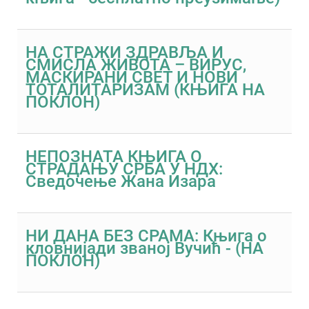
НА СТРАЖИ ЗДРАВЉА И
СМИСЛА ЖИВОТА – ВИРУС,
МАСКИРАНИ СВЕТ И НОВИ
ТОТАЛИТАРИЗАМ (КЊИГА НА
ПОКЛОН)
НЕПОЗНАТА КЊИГА О
СТРАДАЊУ СРБА У НДХ:
Сведочење Жана Изара
НИ ДАНА БЕЗ СРАМА: Књига о
кловнијади званој Вучић - (НА
ПОКЛОН)