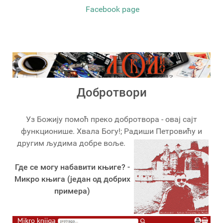
Facebook page
Добротвори
Уз Божију помоћ преко добротвора - овај сајт
функционише. Хвала Богу!; Радиши Петровићу и
другим људима добре воље.
Где се могу набавити књиге? -
Микро књига (један од добрих
примера)