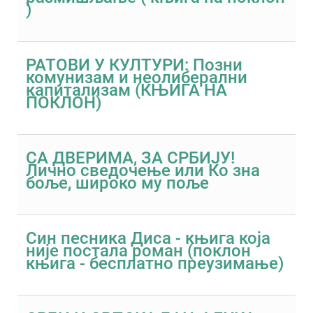
)
РАТОВИ У КУЛТУРИ: Позни
комунизам и неолиберални
капитализам (КЊИГА НА
ПОКЛОН)
СА ДВЕРИМА, ЗА СРБИЈУ!
Лично сведочење или Ко зна
боље, широко му поље
Син песника Диса - књига која
није постала роман (поклон
књига - бесплатно преузимање)