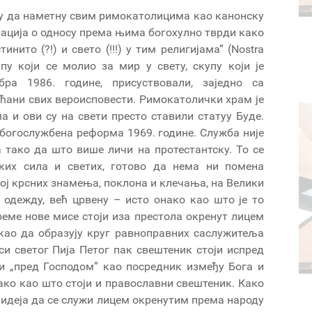
у да наметну свим римокатолицима као канонску
ација о односу према њима богохулно тврди како
нито (?!) и свето (!!!) у тим религијама” (Nostra
упу који се молио за мир у свету, скупу који је
бра 1986. године, присуствовали, заједно са
ани свих вероисповести. Римокатолички храм је
 и ови су на свети престо ставили статуу Буде.
 богослужбена реформа 1969. године. Служба није
 тако да што више личи на протестантску. То се
ких сила и светих, готово да нема ни помена
рој крсних знамења, поклона и клечања, на Велики
 одежду, већ црвену – исто онако као што је то
реме нове мисе стоји иза престола окренут лицем
 као да образују круг равноправних саслужитеља
си светог Пија Петог пак свештеник стоји испред
ји „пред Господом” као посредник између Бога и
нако као што стоји и православни свештеник. Како
 идеја да се служи лицем окренутим према народу