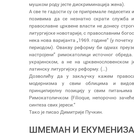
мушком роду јесте дискриминација жена).
А све те гадости су се припремале педесетих
позивима да се незнатно скрати служба 
православне црквене власти не донесу строг
литургијске новотарије, с православним бог
нека нова варијанта „1969. године” (у почетк
периодом). Овакву реформу би одмах преуз
настројени” римокатолици источног обреда
украјинском, а не на црквенословенском ј
латинску литургијску реформу. (...)
Дозволићу да у закључку кажем правосл
модернизма у свим облицима и видови
принципијелну позицију у свим питањим
Римокатоличком (Filioque, непорочно зачећ
синтеза свих јереси.“
Тако је писао Димитрије Пучкин.
ШМЕМАН И ЕКУМЕНИЗ