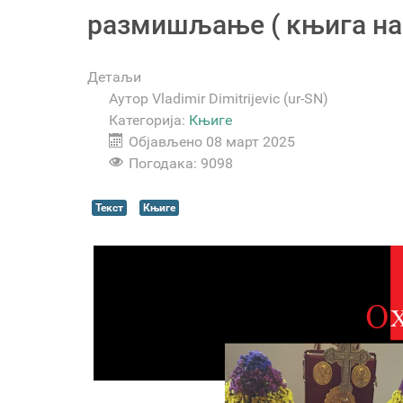
размишљање ( књига на 
Детаљи
Аутор
Vladimir Dimitrijevic (ur-SN)
Категорија:
Књиге
Објављено 08 март 2025
Погодака: 9098
Текст
Књиге