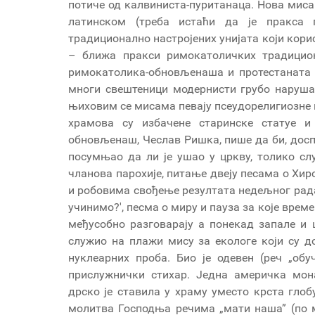
потиче од калвиниста-пуританаца. Нова миса
латинском (треба истаћи да је пракса 
традиционално настројених унијата који кори
– ближа пракси римокатоличких традицион
римокатолика-обновљенаша и протестаната к
многи свештеници модернисти грубо наруша
њиховим се мисама певају псеудорелигиозне п
храмова су избачене старинске статуе и
обновљенаш, Чеслав Ришка, пише да би, дос
посумњао да ли је ушао у цркву, толико сл
чланова парохије, питање двеју песама о Хи
и робовима свођење резултата недељног рад
учинимо?', песма о миру и пауза за које врем
међусобно разговарају а понекад запале и 
служио на плажи мису за екологе који су д
нуклеарних проба. Био је одевен (реч „обу
прислужнички стихар. Једна америчка мо
дрско је ставила у храму уместо крста глоб
молитва Господња речима „мати наша” (по