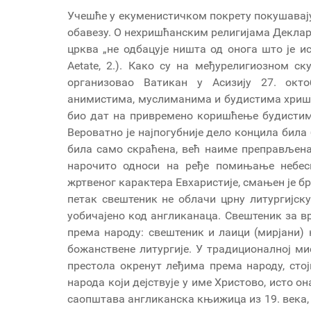
Учешће у екуменистичком покрету покушавај
обавезу. О нехришћанским религијама Деклар
црква „не одбацује ништа од онога што је исти
Aetate, 2.). Како су на међурелигиозном ск
организовао Ватикан у Асизију 27. окто
анимистима, муслиманима и будистима хришћ
био дат на привремено коришћење будистима
Вероватно је најпогубније дело концила била
била само скраћена, већ наиме преправљена
нарочито односи на ређе помињање небес
жртвеног карактера Евхаристије, смањен је б
петак свештеник не облачи црну литургијску
уобичајено код англиканаца. Свештеник за в
према народу: свештеник и лаици (мирјани)
божанствене литургије. У традиционалној ми
престола окренут леђима према народу, сто
народа који дејствује у име Христово, исто о
саопштава англиканска књижица из 19. века,