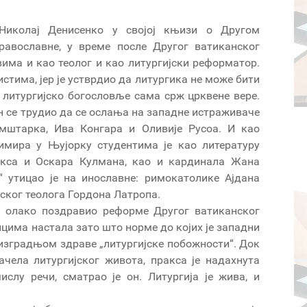
 Николај Денисенко у својој књизи о Другом
равославне, у време после Другог ватиканског
вима и као теолог и као литургијски реформатор.
стима, јер је устврдио да литургика не може бити
е литургијско богословље сама срж црквене вере.
н се трудио да се ослања на западне истраживаче
умштарка, Ива Конгара и Оливије Русоа. И као
имира у Њујорку студентима је као литературу
икса и Оскара Кулмана, као и кардинала Жана
м“ утицао је на инославне: римокатолике Ајдана
нског теолога Гордона Латропа.
е олако поздравио реформе Другог ватиканског
лцима настала зато што норме до којих је западни
 изградњом здраве „литургијске побожности“. Док
чела литургијског живота, пракса је надахнута
слу речи, сматрао је он. Литургија је жива, и