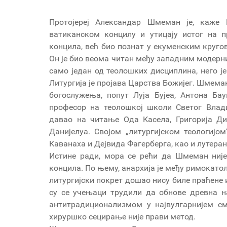
Протојереј Александар Шмеман је, каже
ватиканском концилу и утицају истог на п
концила, већ био познат у екуменским круго
Он је био веома читан међу западним модерни
само један од теолошких дисциплина, него ј
Литургија је пројава Царства Божијег. Шмема
богослужења, попут Луја Бујеа, Антона Ба
професор на теолошкој школи Светог Влад
давао на читање Ода Касела, Григорија Д
Данијелуа. Својом „литургијском теологијо
Каванаха и Дејвида Фагерберга, као и лутера
Истине ради, мора се рећи да Шмеман ниј
концила. По њему, анархија је међу римокато
литургијски покрет дошао нису биле праћене
су се учењаци трудили да обнове древна на
антитрадиционализмом у највулгарнијем сми
хируршко сецирање није прави метод.