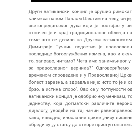
Други ватикански концил је срушио римока
клике са папом Павлом Шестим на челу, он је
светопредањског духа који је постојао у р
отпочео је и крај традиционалног обличја н
томе шта се десило на Другом ватиканском
Димитрије Пучкин подсетио је православн
последице богослужбених измена, као и екум
то, заправо, читамо? Чега има занимљивог 
за православног верника?” Одговорићем
временом спроведене и у Православној Цркви
болест заразна, а здравље није; исто то је и
брзо, а истина споро”. Ово се у потпуности 
ватикански концил је одобрио екуменизам, т
јединству, која догматски различите веро
дијалогу, уводећи на тај начин равноправно
како, наводно, инославне цркве „нису лишене
обреди су „у стању да отворе приступ општењ