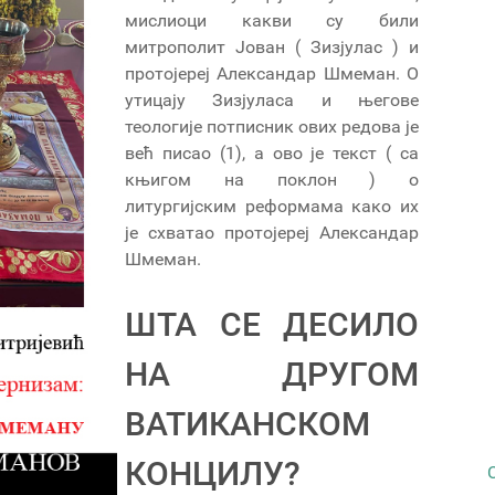
мислиоци какви су били
митрополит Јован ( Зизјулас ) и
протојереј Александар Шмеман. О
утицају Зизјуласа и његове
теологије потписник ових редова је
већ писао (1), а ово је текст ( са
књигом на поклон ) о
литургијским реформама како их
је схватао протојереј Александар
Шмеман.
ШТА СЕ ДЕСИЛО
НА ДРУГОМ
ВАТИКАНСКОМ
КОНЦИЛУ?