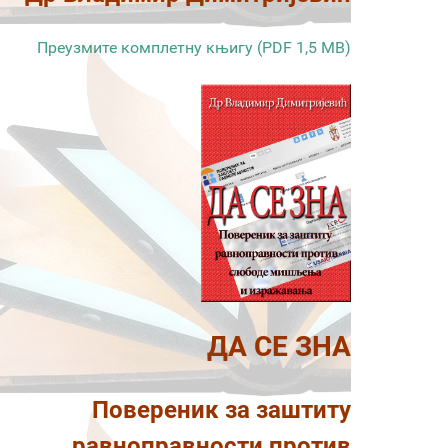
Преузмите комплетну књигу (PDF 1,5 MB)
ДА СЕ ЗНА
Повереник за заштиту
равноправности против