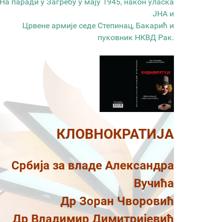
На паради у Загребу у мају 1945, након уласка
ЈНА и
Црвене армије седе Степинац, Бакарић и
пуковник НКВД Рак.
КЛОВНОКРАТИЈА
Србија за владе Александра
Вучића
Др Зоран Чворовић
Др Владимир Димитријевић