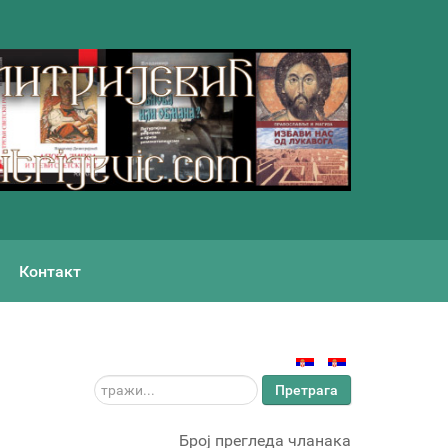
Контакт
тражи...
Претрага
Број прегледа чланака