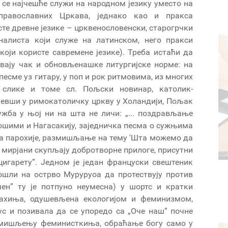
 се најчешће служи на народном језику уместо на
православних Цркава, једнако као и пракса
сте древне језике – црквенословенски, старогрчки
алиста који служе на латинском, него пракси
оји користе савремене језике). Треба истаћи да
вају чак и обновљенашке литургијске норме: на
есме уз гитару, у поп и рок ритмовима, из многих
 слике и томе сл. Пољски новинар, католик-
певши у римокатоличку цркву у Холандији, Пољак
ужба у њој ни на шта не личи: „... поздрављање
рошими и Нагасакију, заједничка песма о сужњима
а парохије, размишљање на тему 'Шта можемо да
е мирјани скупљају добротворне прилоге, присутни
цигарету”. Једном је један француски свештеник
ошли на острво Муруруоа да протествују против
чен” ту је потпуно неумесна) у шортс и кратки
нахиња, одушевљена екологијом и феминизмом,
ус и позивала да се упоредо са „Оче наш” почне
 мишљењу феминисткиња, обраћање богу само у