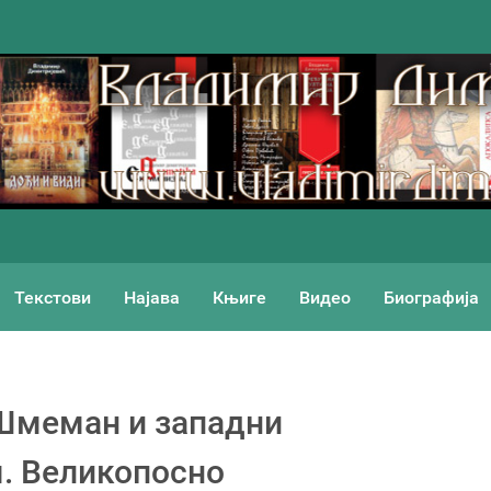
Текстови
Најава
Књиге
Видео
Биографија
 Шмеман и западни
. Великопосно