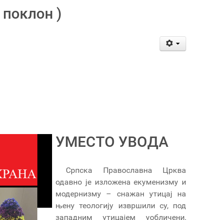
поклон )
УМЕСТО УВОДА
Српска Православна Црква
одавно је изложена екуменизму и
модернизму – снажан утицај на
њену теологију извршили су, под
западним утицајем уобличени,