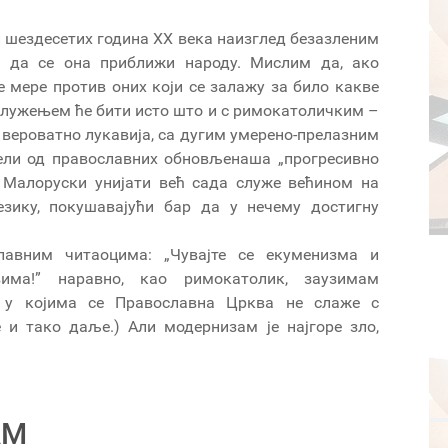
 и шездесетих година XX века наизглед безазленим
и да се она приближи народу. Мислим да, ако
е мере против оних који се залажу за било какве
ослужењем ће бити исто што и с римокатоличким –
у вероватно лукавија, са дугим умерено-прелазним
ели од православних обновљенаша „прогресивно
. Малоруски унијати већ сада служе већином на
езику, покушавајући бар да у нечему достигну
авним читаоцима: „Чувајте се екуменизма и
ма!” наравно, као римокатолик, заузимам
а у којима се Православна Црква не слаже с
е и тако даље.) Али модернизам је најгоре зло,
АМ