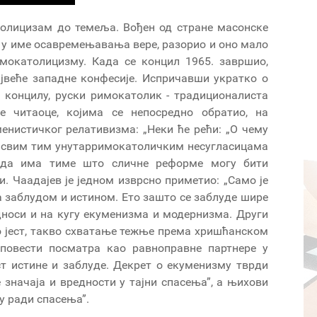
толицизам до темеља. Вођен од стране масонске
, у име осавремењавања вере, разорио и оно мало
имокатолицизму. Када се концил 1965. завршио,
ајвеће западне конфесије. Испричавши укратко о
 концилу, руски римокатолик - традиционалиста
е читаоце, којима се непосредно обратио, на
енистичког релативизма: „Неки ће рећи: „О чему
у свим тим унутарримокатоличким несугласицама
о да има тиме што сличне реформе могу бити
. Чаадајев је једном изврсно приметио: „Само је
 са заблудом и истином. Ето зашто се заблуде шире
односи и на кугу екуменизма и модернизма. Други
о јест, такво схватање тежње према хришћанском
исповести посматра као равноправне партнере у
ст истине и заблуде. Декрет о екуменизму тврди
 значаја и вредности у тајни спасења”, а њихови
у ради спасења”.