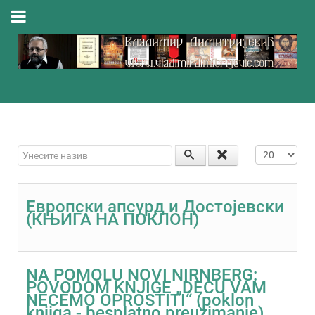
Унесите назив
Приказ #
Eвропски апсурд и Достојевски
(КЊИГА НА ПОКЛОН)
NA POMOLU NOVI NIRNBERG:
POVODOM KNJIGE „DECU VAM
NEĆEMO OPROSTITI“ (poklon
knjiga - besplatno preuzimanje)