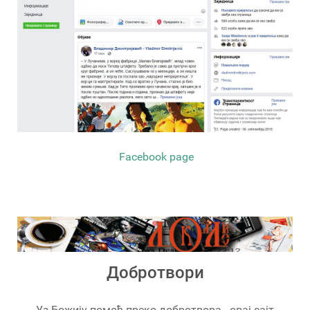
Facebook page
Добротвори
Уз Божију помоћ преко добротвора - овај сајт