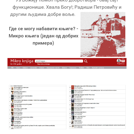
функционише. Хвала Богу!; Радиши Петровићу и
другим људима добре воље.
Где се могу набавити књиге? -
Микро књига (један од добрих
примера)