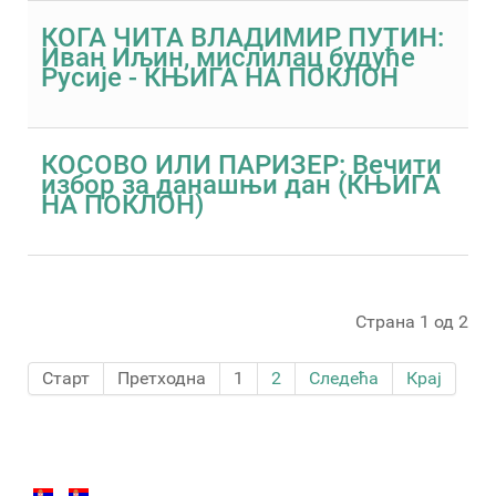
КОГА ЧИТА ВЛАДИМИР ПУТИН:
Иван Иљин, мислилац будуће
Русије - КЊИГА НА ПОКЛОН
КОСОВО ИЛИ ПАРИЗЕР: Вечити
избор за данашњи дан (КЊИГА
НА ПОКЛОН)
Страна 1 од 2
Старт
Претходна
1
2
Следећа
Крај