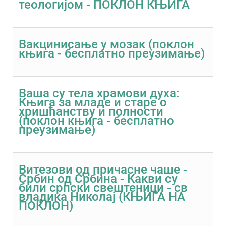
теологијом - ПОКЛОН КЊИГА
Вакцинисање у мозак (поклон
књига - бесплатно преузимање)
Ваша су тела храмови духа:
Књига за младе и старе о
хришћанству и полности
(поклон књига - бесплатно
преузимање)
Витезови од причасне чаше -
Србин од Србина - Какви су
били српски свештеници - св
владика Николај (КЊИГА НА
ПОКЛОН)