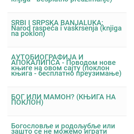
SRBI I SRPSKA BANJALUKA:
Narod raspeća i vaskrsenja (knjiga
na poklon)
АУТОБИОГРАФИЈА И
АПОКАЛИПСА - Поводом нове
књиге на овом сајту (поклон
књига - бесплатно преузимање)
БОГ ИЛИ МАМОН? (КЊИГА НА
ПОКЛОН)
Богословље и родољубље или
зашто се не можемо играти