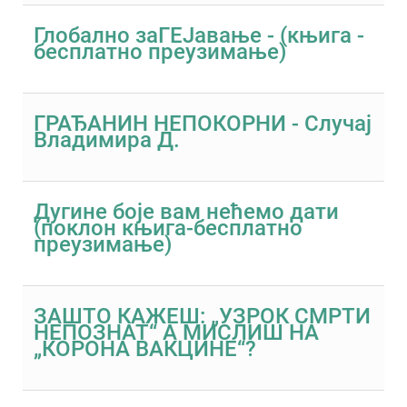
Глобално заГЕЈавање - (књига -
бесплатно преузимање)
ГРАЂАНИН НЕПОКОРНИ - Случај
Владимира Д.
Дугине боје вам нећемо дати
(поклон књига-бесплатно
преузимање)
ЗАШТО КАЖЕШ: „УЗРОК СМРТИ
НЕПОЗНАТ“ А МИСЛИШ НА
„КОРОНА ВАКЦИНЕ“?