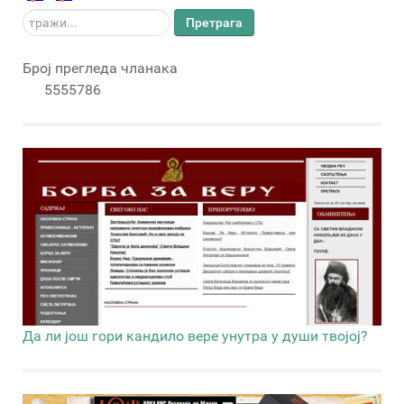
тражи...
Претрага
Број прегледа чланака
5555786
Да ли још гори кандило вере унутра у души твојој?