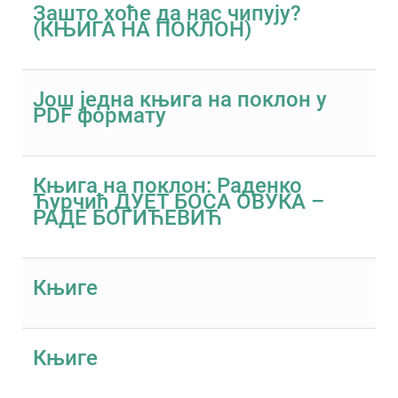
Зашто хоће да нас чипују?
(КЊИГА НА ПОКЛОН)
Још једна књига на поклон у
PDF формату
Књига на поклон: Раденко
Ћурчић ДУЕТ БОСА ОВУКА –
РАДЕ БОГИЋЕВИЋ
Књиге
Књиге