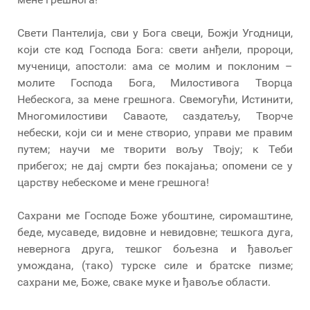
Свети Пантелија, сви у Бога свеци, Божји Угодници,
који сте код Господа Бога: свети анђели, пророци,
мученици, апостоли: ама се молим и поклоним –
молите Господа Бога, Милостивога Творца
Небескога, за мене грешнога. Свемогући, Истинити,
Многомилостиви Саваоте, саздатељу, Творче
небески, који си и мене створио, управи ме правим
путем; научи ме творити вољу Твоју; к Теби
прибегох; не дај смрти без покајања; опомени се у
царству небескоме и мене грешнога!
Сахрани ме Господе Боже убоштине, сиромаштине,
беде, мусаведе, видовне и невидовне; тешкога дуга,
невернога друга, тешког бољезна и ђавољег
умождана, (тако) турске силе и братске пизме;
сахрани ме, Боже, сваке муке и ђавоље области.