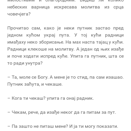
небеских варница искресава молитва из срца
човечјега?
Прочитао сам, како је неки путник застао пред
једном кућом украј пута. У тој кући радници
имађаху неко зборисање. На мах наста тајац у кући.
Радници клекоше на молитву. А један од њих изађе
и поче ходати испред куће. Упита га путник, шта се
то ради унутра?
– Та, моле се Богу. А мене је то стид, па сам изашао.
Путник заћута, и чекаше.
– Кога ти чекаш? упита га онај радник.
– Чекам, рече, да изађе неког да га питам за пут.
– Па зашто не питаш мене? И ја ти могу показати.