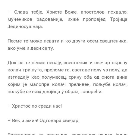
– Слава тебје, Христе Боже, апостолов похвало,
мучеников радованије, ихже проповјед Тројица
Јединосушнаја.
Песме те може певати и ко други осем свештеника,
ако уме и деси се ту.
Док се те песме певају, свештеник и свечар окрену
колач три пута, преломе га, саставе полу уз полу, да
изгледају као полумесец, сркну оба од онога вина
којим је малопре колач преливен, пољубе колач,
пољубе се њих двојица у образ, говорећи:
– Христос по среди нас!
– Век и амин! Одговара свечар.
Раставивши те полутине, свештеник узима једну