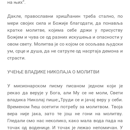
на њих“.
Дакле, православни хришћанин треба стално, по
мери својих сила и Божије благодати, да понавља
кратке молитве, којима себе држи у присуству
Божјем и чува се од разних искушења и опасности у
овом свету. Молитва је со којом се осољава људски
ум, срце и душа, да не сатруле од насртаја демона и
страсти.
УЧЕЊЕ ВЛАДИКЕ НИКОЛАЈА О МОЛИТВИ
У мисионарском писму писаном једном који је
рекао да верује у Бога, али Му се не моли, Свети
владика Николај пише:„Труди се и јачај веру у себи.
Временом ћеш осетити потребу за молитвом. Твоја
вера није јака, зато те још не гони на молитву.
Гледали смо нас неколико, како мала вода пада на
точак од воденице. И точак је лежао непомичан. У