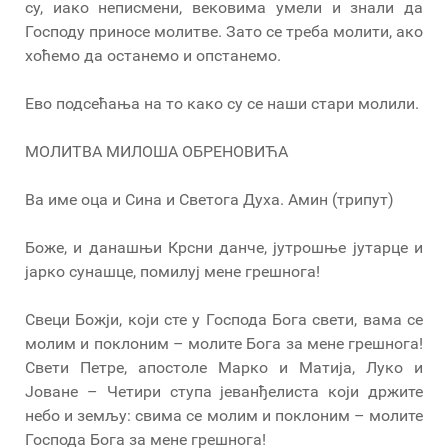
су, иако неписмени, вековима умели и знали да
Господу приносе молитве. Зато се треба молити, ако
хоћемо да останемо и опстанемо.
Ево подсећања на то како су се наши стари молили.
МОЛИТВА МИЛОША ОБРЕНОВИЋА
Ва име оца и Сина и Светога Духа. Амин (трипут)
Боже, и данашњи Крсни данче, јутрошње јутарце и
јарко сунашце, помилуј мене грешнога!
Свеци Божји, који сте у Господа Бога свети, вама се
молим и поклоним – молите Бога за мене грешнога!
Свети Петре, апостоле Марко и Матија, Луко и
Јоване – Четири ступа јеванђелиста који држите
небо и земљу: свима се молим и поклоним – молите
Господа Бога за мене грешнога!