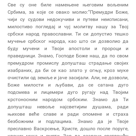
Све су оне биле намењене његовим вољеним
Србима, за које се овако молио:“Премудри Боже,
чији су судови недокучиви и путеви неисписани,
милостиво погледај и чуј молитву нашу за Твој
србски народ православни. Ти си допустио тешко
мучење србског народа, као што си дозволио да
буду мучени и Твоји апостоли и пророци и
праведници. Знамо, Господе Боже наш, да по свом
премудром промислу допушташ страдање својих
изабраних, да би се као злато у огњу, кроз муке
очистили од земље и јаче засијали. Али, не дозволи,
Боже милости и љубави, да се сатана дуго
подсмева и лицемери дуго ругају над Твојим
крстоносним народом србским. Знамо да Ти
допушташ невоље најсветијим душама, ради
њихове веће славе и ради опомене и страха
безбожним и подлацима. Знамо да је Твоје
преславно Васкрсење, Христе, дошло после поруге,
крсних мука и смрти. Зар да озарени светлошћу