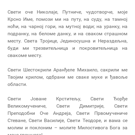
Свети оче Николаје, Путниче, чудотворче, моје
Крсно Име, помози ми на путу, на суду, на тамној
ноћи, на чарној гори, на мутној води; на уранку, на
подранку, на беломе данку, и на сваком страшном
месту. Света Тројице, Јединосушна и Нераздељна,
буди ми трезвитељница и покровитељница на
свакоме месту.
Свети Шестокрили Аранђеле Михаило, сакрили ме
Твојим крилом, одбрани ме сваке муке и ђавоље
области.
Свети Јоване Крститељу, Свети Ђорђе
Великомучениче, Свети Димитрије, Свети
Преподобни Оче Андреја, Свети Првомучениче
Стеване, Свети Василије, Свети Теодоре, и вама се
молим и поклоним – молите Милостивога Бога за
мене грешнога!