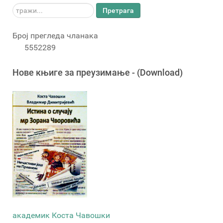
тражи...
Претрага
Број прегледа чланака
5552289
Новe књигe за преузимање - (Download)
академик Коста Чавошки