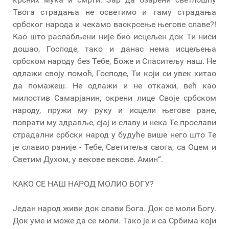
Твога страдања не осветимо и таму страдања
србског народа и чекамо васкрсење његове славе?!
Као што раслабљени није био исцељен док Ти ниси
дошао, Господе, тако и данас нема исцељења
србском народу без Тебе, Боже и Спаситељу наш. Не
одлажи своју помоћ, Господе, Ти који си увек хитао
да помажеш. Не одлажи и не откажи, већ као
милостив Самарјанин, окрени лице Своје србском
народу, пружи му руку и исцели његове ране,
поврати му здравље, сјај и славу и нека Те прослави
страдални србски народ у будуће више него што Те
је славио раније - Тебе, Светитеља свога, са Оцем и
Светим Духом, у векове векове. Амин“.
КАКО СЕ НАШ НАРОД МОЛИО БОГУ?
Један народ живи док слави Бога. Док се моли Богу.
Док уме и може да се моли. Тако је и са Србима који