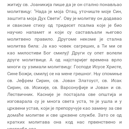
житију св. Јоаникија пише да је он стално понављао
молитвицу: "Нада је моја Отац, уточиште моје Син,
заштита моја Дух Свети". Ову је молитву он додавао
и свакоме стиху од тридесет псалма које је био
научио напамет и који су састављали његово
молитвено правило. Другоме некоме је стална
молитва била: Ја као човек сагреших, а Ти ми се
као милостиви Бог смилуј! Други су опет волели
друге молитвице. А од најстаријег времена врло
многи су узимали молитвицу: Господе Исусе Христе,
Сине Божји, смилуј се на мене грешног. Њу спомиње
св. Јефрем Сирин, св. Јован Златоуст, св. Исак
Сирин, св. Исихије, св. Варсонуфије и Јован и св.
Лествичник. Касније је постајала све општија и
изговарала су је многа света уста, те је ушла и у
црквени устав, који је препоручује као замену за све
домаће молитве и све црквене службе. Зато се од
кратких молитава она код нас првенствено и
употребљава.