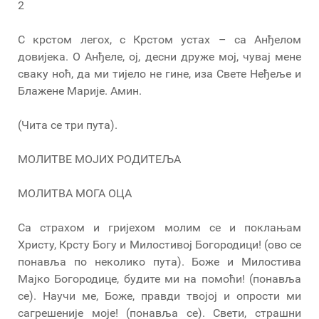
2
С крстом легох, с Крстом устах – са Анђелом
довијека. О Анђеле, ој, десни друже мој, чувај мене
сваку ноћ, да ми тијело не гине, иза Свете Неђеље и
Блажене Марије. Амин.
(Чита се три пута).
МОЛИТВЕ МОЈИХ РОДИТЕЉА
МОЛИТВА МОГА ОЦА
Са страхом и гријехом молим се и поклањам
Христу, Крсту Богу и Милостивој Богородици! (ово се
понавља по неколико пута). Боже и Милостива
Мајко Богородице, будите ми на помоћи! (понавља
се). Научи ме, Боже, правди твојој и опрости ми
сагрешеније моје! (понавља се). Свети, страшни