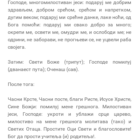
Господе, многомилостиван јеси: подаруј ме добрим
здрављем, добром срећом, срећом и напретком,
дугим веком; подаруј ми срећне данке, лаке ноћи, од
Бога помоћи: подаруј ми свако добро за много;
окрепи ме, освети ме, омудри ме, и ослободи ме; не
одрини, не заборави, не прогњеви се, не уцвели раба
својега.
Затим: Свети Боже (трипут); Господе помилуј
(дванаест пута); Оченаш (сав).
После тога:
Часни Крсте, Часни посте, благи Ристе, Исусе Христе,
Сине Божји: помилуј мене грешнога. Милостиван
јеси, Господе: укроти и ублажи срце царево,
милостиво на мене грешнога молитава (тако) и
Светих Отаца. Простите Оци Свети и благословите!
Бог да прости учитеља (и) родитеља!.