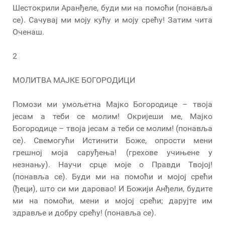
Шестокрили Аранђеле, буди ми на помоћи (понавља
се). Сачувај ми моју кућу и моју срећу! Затим чита
Оченаш.
2
МОЛИТВА МАЈКЕ БОГОРОДИЦИ
Помози ми умољетна Мајко Богородице – твоја
јесам а теби се молим! Окријеши ме, Мајко
Богородице – твоја јесам а теби се молим! (понавља
се). Свемогући Истинити Боже, опрости мени
грешној моја саруђења! (грехове учињене у
незнању). Научи срце моје о Правди Твојој!
(понавља се). Буди ми на помоћи и мојој срећи
(ђеци), што си ми даровао! И Божији Анђели, будите
ми на помоћи, мени и мојој срећи; дарујте им
здравље и добру срећу! (понавља се).