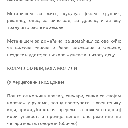
Метанишем за жито, кукуруз, јечам, крупник,
ржаницу, овас, за виноград; за дрвеће, и за сву
траву што расте из земље.
Метанишем за домаћина, за домаћицу од ове куће;
за њихове синове и ћери, нежењене и жењене,
неудате и удате; за њихове мужеве и њихову децу.
КОЛАЧ ЛОМИЛИ, БОГА МОЛИЛИ
(У Херцеговини код цркве)
Пошто се кољива прелију, свечари, сваки са својим
колачем у рукама, почну приступати к свештенику
који, примајући колач, пререже га ножем по доњој
кори унакрст, и прелије вином оне резотине на
четири места, говорећи (обично);