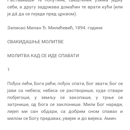
себи, а другу задржава домаћин те врати кући (или
је дâ да се поједе пред црквом).
Записао Милан Ђ. Милићевић, 1894. године
СВАКИДАШЊЕ МОЛИТВЕ
МОЛИТВА КАД СЕ ИДЕ СПАВАТИ
1
Пођох лећи, Бога рећи, пођох спати, Бог звати; Бог се
јави са небеса; небеса се растворише, худе ствари
побјегоше, у земљу се закопаше, у трње се
затрнише, од Бога се заклонише. Мили Бог нареди,
лијеп ми сан обдари, са добрим сном спавах и
милом се Богу предавах, увијек и до вијека. Амин.