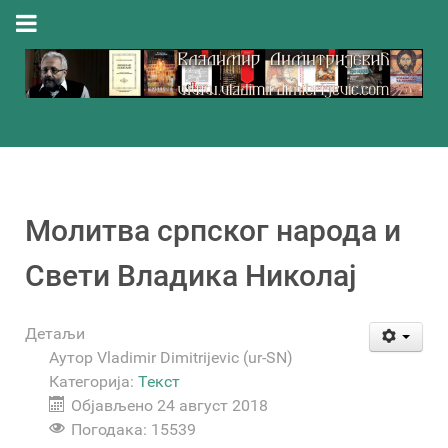
Молитва српског народа и
Свети Владика Николај
Детаљи
Аутор
Vladimir Dimitrijevic (ur-SN)
Категорија:
Текст
Објављено 24 август 2018
Погодака: 15539