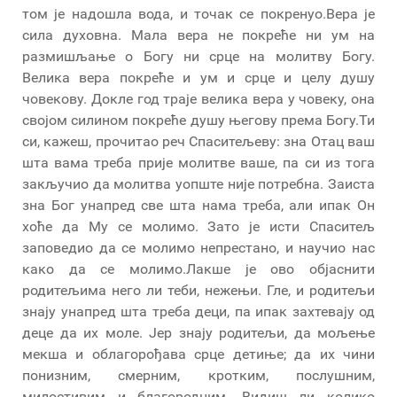
том је надошла вода, и точак се покренуо.Вера је
сила духовна. Мала вера не покреће ни ум на
размишљање о Богу ни срце на молитву Богу.
Велика вера покреће и ум и срце и целу душу
човекову. Докле год траје велика вера у човеку, она
својом силином покреће душу његову према Богу.Ти
си, кажеш, прочитао реч Спаситељеву: зна Отац ваш
шта вама треба прије молитве ваше, па си из тога
закључио да молитва уопште није потребна. Заиста
зна Бог унапред све шта нама треба, али ипак Он
хоће да Му се молимо. Зато је исти Спаситељ
заповедио да се молимо непрестано, и научио нас
како да се молимо.Лакше је ово објаснити
родитељима него ли теби, нежењи. Гле, и родитељи
знају унапред шта треба деци, па ипак захтевају од
деце да их моле. Јер знају родитељи, да мољење
мекша и облагорођава срце детиње; да их чини
понизним, смерним, кротким, послушним,
милостивим и благородним. Видиш ли колико