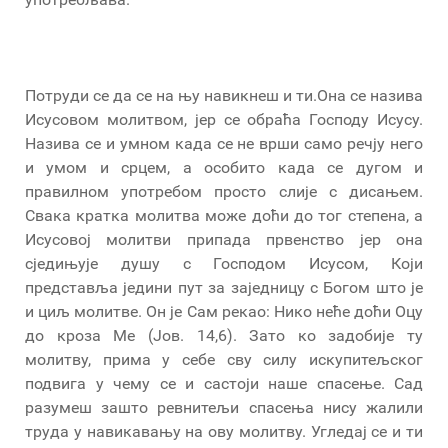
Потруди се да се на њу навикнеш и ти.Она се назива
Исусовом молитвом, јер се обраћа Господу Исусу.
Назива се и умном када се не врши само речју него
и умом и срцем, а особито када се дугом и
правилном употребом просто слије с дисањем.
Свака кратка молитва може доћи до тог степена, а
Исусовој молитви припада првенство јер она
сједињује душу с Господом Исусом, Који
представља једини пут за заједницу с Богом што је
и циљ молитве. Он је Сам рекао: Нико неће доћи Оцу
до кроза Ме (Јов. 14,6). Зато ко задобије ту
молитву, прима у себе сву силу искупитељског
подвига у чему се и састоји наше спасење. Сад
разумеш зашто ревнитељи спасења нису жалили
труда у навикавању на ову молитву. Угледај се и ти