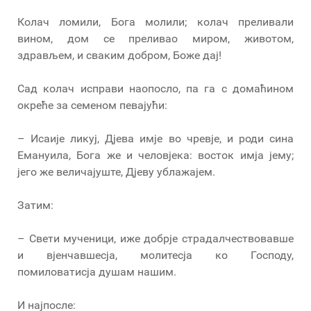
Колач ломили, Бога молили; колач преливали
вином, дом се преливао миром, животом,
здрављем, и сваким добром, Боже дај!
Сад колач исправи наопосло, па га с домаћином
окреће за семеном певајући:
– Исаије ликуј, Дјева имје во чревје, и роди сина
Емануила, Бога же и человјека: восток имја јему;
јего же величајуште, Дјеву ублажајем.
Затим:
– Свети мученици, иже добрје страдалчествовавше
и вјенчавшесја, молитесја ко Господу,
помиловатисја душам нашим.
И најпосле: