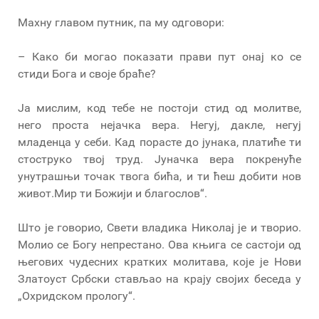
Махну главом путник, па му одговори:
– Како би могао показати прави пут онај ко се
стиди Бога и своје браће?
Ја мислим, код тебе не постоји стид од молитве,
него проста нејачка вера. Негуј, дакле, негуј
младенца у себи. Кад порасте до јунака, платиће ти
стоструко твој труд. Јуначка вера покренуће
унутрашњи точак твога бића, и ти ћеш добити нов
живот.Мир ти Божији и благослов“.
Што је говорио, Свети владика Николај је и творио.
Молио се Богу непрестано. Ова књига се састоји од
његових чудесних кратких молитава, које је Нови
Златоуст Србски стављао на крају својих беседа у
„Охридском прологу“.