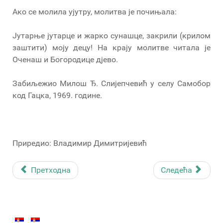
Ако се молила ујутру, молитва је почињала:
Јутарње јутарце и жарко сунашце, закрили (крилом
заштити) моју децу! На крају молитве читала је
Оченаш и Богородице дјево.
Забиљежио Милош Ђ. Слијепчевић у селу Самобор
код Гацка, 1969. године.
Приредио: Владимир Димитријевић
Претходна
Следећа