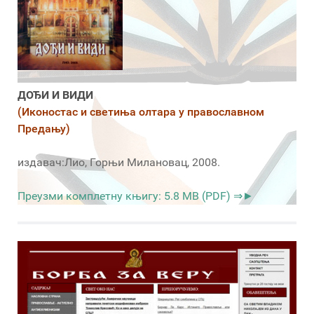
ДОЂИ И ВИДИ
(Иконостас и светиња олтара у православном
Предању)
издавач:Лио, Горњи Милановац, 2008.
Преузми комплетну књигу: 5.8 MB (PDF) ⇒►