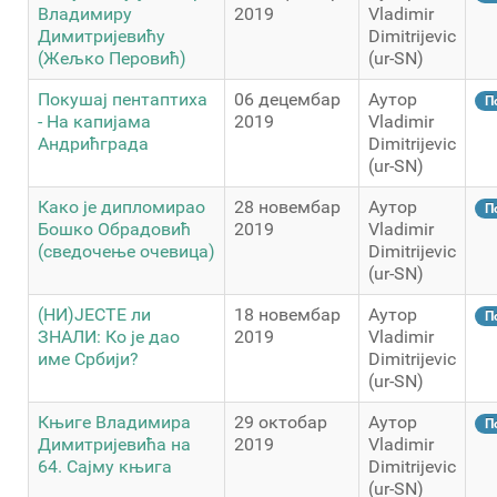
Владимиру
2019
Vladimir
Димитријевићу
Dimitrijevic
(Жељко Перовић)
(ur-SN)
Покушај пентаптиха
06 децембар
Аутор
П
- На капијама
2019
Vladimir
Андрићграда
Dimitrijevic
(ur-SN)
Како је дипломирао
28 новембар
Аутор
П
Бошко Обрадовић
2019
Vladimir
(сведочење очевица)
Dimitrijevic
(ur-SN)
(НИ)ЈЕСТЕ ли
18 новембар
Аутор
П
ЗНАЛИ: Ко је дао
2019
Vladimir
име Србији?
Dimitrijevic
(ur-SN)
Књиге Владимира
29 октобар
Аутор
П
Димитријевића на
2019
Vladimir
64. Сајму књига
Dimitrijevic
(ur-SN)