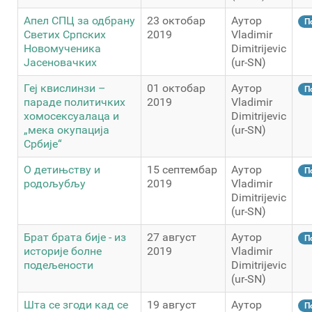
Апел СПЦ за одбрану
23 октобар
Аутор
П
Светих Српских
2019
Vladimir
Новомученика
Dimitrijevic
Јасеновачких
(ur-SN)
Геј квислинзи –
01 октобар
Аутор
П
параде политичких
2019
Vladimir
хомосексуалаца и
Dimitrijevic
„мека окупација
(ur-SN)
Србије“
О детињству и
15 септембар
Аутор
П
родољубљу
2019
Vladimir
Dimitrijevic
(ur-SN)
Брат брата бије - из
27 август
Аутор
П
историје болне
2019
Vladimir
подељености
Dimitrijevic
(ur-SN)
Шта се згоди кад се
19 август
Аутор
П