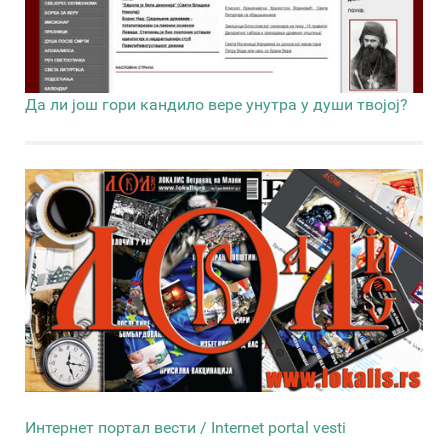
Да ли још гори кандило вере унутра у души твојој?
Интернет портал вести / Internet portal vesti