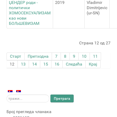
ЏЕНДЕР роди -
2019
Vladimir
политички
Dimitrijevic
ХОМОСЕКСУАЛИЗАМ
(ur-SN)
као нови
БОЉШЕВИЗАМ
Страна 12 од 27
Старт
Претходна
7
8
9
10
11
12
13
14
15
16
Следећа
Крај
тражи...
Претрага
Број прегледа чланака