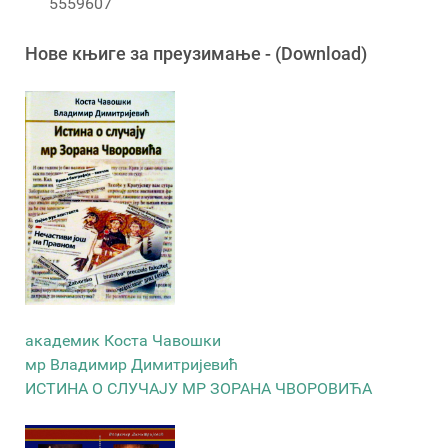
5559607
Новe књигe за преузимање - (Download)
академик Коста Чавошки
мр Владимир Димитријевић
ИСТИНА О СЛУЧАЈУ МР ЗОРАНА ЧВОРОВИЋА