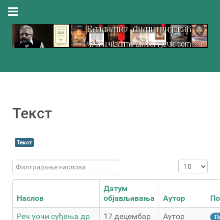
Текст
Текст
Филтрирање наслова
Приказ #
Датум
Наслов
објављивања
Аутор
По
Реч уочи суђења др
17 децембар
Аутор
П