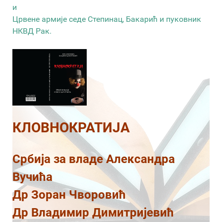
и
Црвене армије седе Степинац, Бакарић и пуковник
НКВД Рак.
КЛОВНОКРАТИЈА
Србија за владе Александра
Вучића
Др Зоран Чворовић
Др Владимир Димитријевић