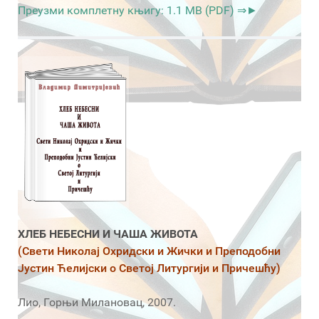
Преузми комплетну књигу: 1.1 MB (PDF) ⇒►
ХЛЕБ НЕБЕСНИ И ЧАША ЖИВОТА
(Свети Николај Охридски и Жички и Преподобни
Јустин Ћелијски о Светој Литургији и Причешћу)
Лио, Горњи Милановац, 2007.