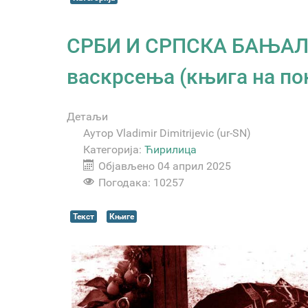
СРБИ И СРПСКА БАЊАЛУ
васкрсења (књига на по
Детаљи
Аутор
Vladimir Dimitrijevic (ur-SN)
Категорија:
Ћирилица
Објављено 04 април 2025
Погодака: 10257
Текст
Књиге