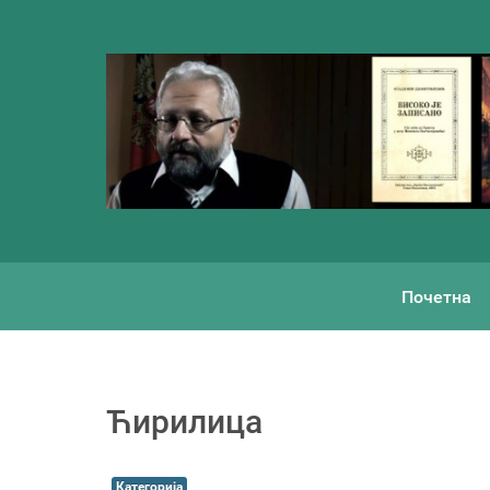
Почетна
Ћирилица
Категорија