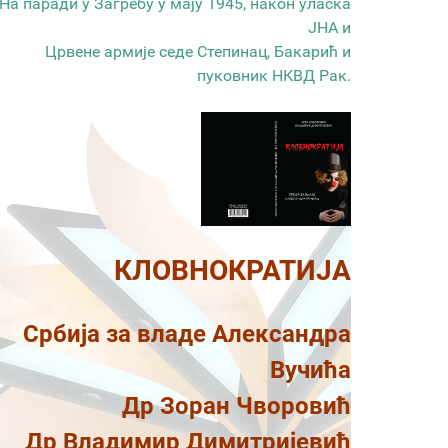
На паради у Загребу у мају 1945, након уласка
ЈНА и
Црвене армије седе Степинац, Бакарић и
пуковник НКВД Рак.
КЛОВНОКРАТИЈА
Србија за владе Александра
Вучића
Др Зоран Чворовић
Др Владимир Димитријевић