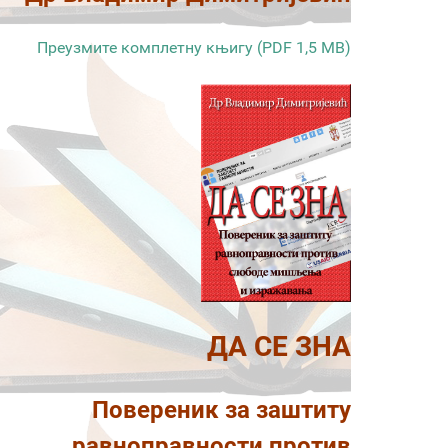
Преузмите комплетну књигу (PDF 1,5 MB)
ДА СЕ ЗНА
Повереник за заштиту
равноправности против