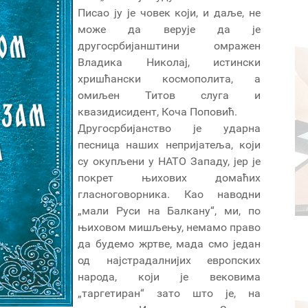
Писао ју је човек који, и даље, не
може да верује да је
другосрбијанштини омражен
Владика Николај, истински
хришћански космополита, а
омиљен Титов слуга и
квазидисидент, Коча Поповић.
Другосрбијанство је ударна
песница наших непријатеља, који
су окупљени у НАТО Западу, јер је
покрет њихових домаћих
гласноговорника. Као наводни
„мали Руси на Балкану“, ми, по
њиховом мишљењу, немамо право
да будемо жртве, мада смо један
од најстрадалнијих европских
народа, који је вековима
„таргетиран“ зато што је, на