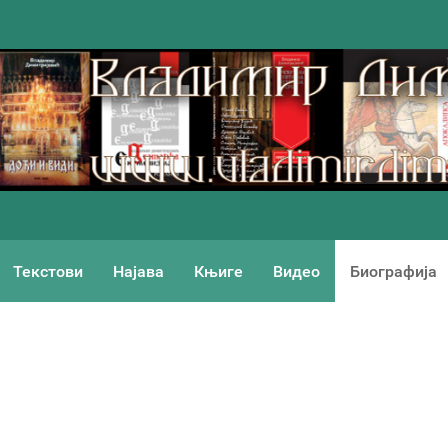
Текстови
Најава
Књиге
Видео
Биографија