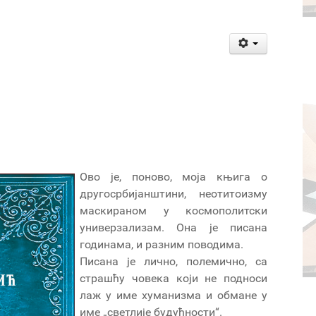
Ово је, поново, моја књига о
другосрбијанштини, неотитоизму
маскираном у космополитски
универзализам. Она је писана
годинама, и разним поводима.
Писана је лично, полемично, са
страшћу човека који не подноси
лаж у име хуманизма и обмане у
име „светлије будућности“.