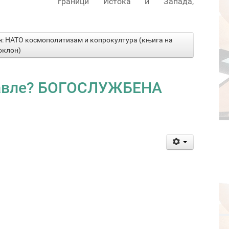
граници Истока и Запада,
ан: НАТО космополитизам и копрокултура (књига на
оклон)
 Павле? БОГОСЛУЖБЕНА