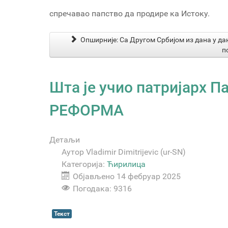
спречавао папство да продире ка Истоку.
Опширније: Са Другом Србијом из дана у д
п
Шта је учио патријарх
РЕФОРМА
Детаљи
Аутор
Vladimir Dimitrijevic (ur-SN)
Категорија:
Ћирилица
Објављено 14 фебруар 2025
Погодака: 9316
Текст