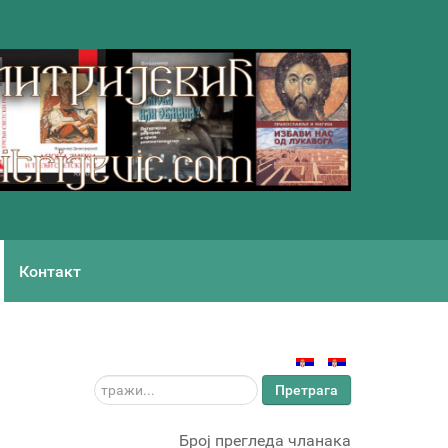
Контакт
тражи...
Претрага
Број прегледа чланака