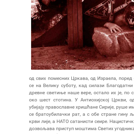
од свих помесних Цркава, од Израела, поред 
се на Велику суботу, кад силази Благодатни 
древне светиње наше вере, остало их је, по 
око шест стотина. У Антиохијској Цркви, 
убијају православне хришћане Сирије, руше им
се братоубилачки рат, а с обе стране гину љ
крви лије, а НАТО сатанисти сеире. Нацистич
дозвољава приступ моштима Светих угодника К