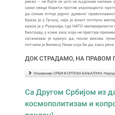
рекао – не бојте се што се људским силама 
сами свеци борити против укронациста -крст
да сломе отпор једног древног православног
Криза је у Грчкој, чија је власт потпуно ве
криза је у Румунији, где НАТО империјалисти 
Београду, у коме хаос који не престаје призив
сатанизам је кренуо да, после векова пуни
потчини је Великој Лажи која би да, како рече 
ДОК СТРАДАМО, НА ПРАВОМ 
Опширније: СРБИ И СРПСКА БАЊАЛУКА: Народ р
Са Другом Србијом из д
космополитизам и копро