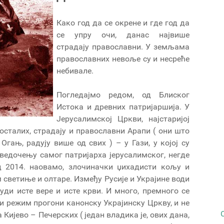
Како год да се окрене и где год да
се упру очи, данас највише
страдају православни. У земљама
православних невоље су и несреће
небивале.
Погледајмо редом, од Блиског
Истока и древних патријаршија. У
Јерусалимској Цркви, најстаријој
осталих, страдају и православни Арапи ( они што
Огањ, радују више од свих ) – у Гази, у којој су
сведочењу самог патријарха јерусалимског, негде
од 2014. наовамо, злочиначки џихадисти кољу и
 светиње и олтаре. Између Русије и Украјине води
уди исте вере и исте крви. И много, премного се
ки режим прогони канонску Украјинску Цркву, и не
ијево – Печерских ( један владика је, ових дана,