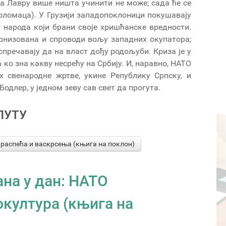
за Лавру више ништа учинити не може; сада ће се
оломаца). У Грузији западопоклоници покушавају
 народа који брани своје хришћанске вредности.
стернизована и спроводи вољу западних окупатора;
спречавају да на власт дођу родољуби. Криза је у
а ко зна какву несрећу на Србију. И, наравно, НАТО
х свенародне жртве, укине Републику Српску, и
Бодлер, у једном зеву сав свет да прогута.
ПУТУ
аспећа и васкрсења (књига на поклон)
ана у дан: НАТО
култура (књига на