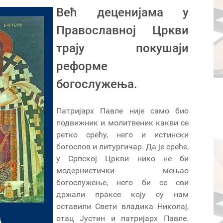
Већ деценијама у
Православној Цркви
трају покушаји
реформе
богослужења.
Патријарх Павле није само био
подвижник и молитвеник какви се
ретко срећу, него и истински
богослов и литургичар. Да је среће,
у Српској Цркви нико не би
модернистички мењао
богослужење, него би се сви
држали праксе коју су нам
оставили Свети владика Николај,
отац Јустин и патријарх Павле.