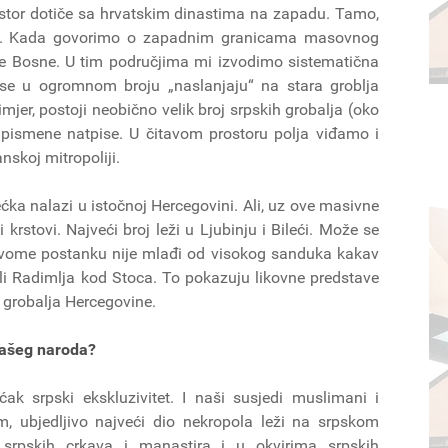
ostor dotiče sa hrvatskim dinastima na zapadu. Tamo,
va. Kada govorimo o zapadnim granicama masovnog
adne Bosne. U tim područjima mi izvodimo sistematična
a se u ogromnom broju „naslanjaju“ na stara groblja
mjer, postoji neobično velik broj srpskih grobalja (oko
 pismene natpise. U čitavom prostoru polja viđamo i
adali Dabrobosanskoj mitropoliji.
ećka nalazi u istočnoj Hercegovini. Ali, uz ove masivne
rstovi. Najveći broj leži u Ljubinju i Bileći. Može se
 svome postanku nije mlađi od visokog sanduka kakav
li Radimlja kod Stoca. To pokazuju likovne predstave
ih starih grobalja Hercegovine.
ka obeležje samo našeg naroda?
k srpski ekskluzivitet. I naši susjedi muslimani i
m, ubjedljivo najveći dio nekropola leži na srpskom
 srpskih crkava i manastira i u okvirima srpskih