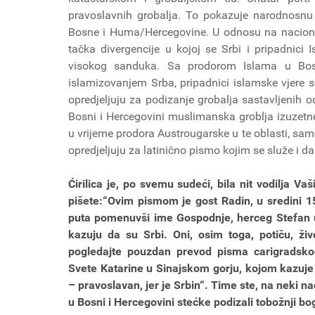
pravoslavnih grobalja. To pokazuje narodnosnu 
Bosne i Huma/Hercegovine. U odnosu na nacional
tačka divergencije u kojoj se Srbi i pripadnici 
visokog sanduka. Sa prodorom Islama u Bosn
islamizovanjem Srba, pripadnici islamske vjere s
opredjeljuju za podizanje grobalja sastavljenih o
Bosni i Hercegovini muslimanska groblja izuzetne
u vrijeme prodora Austrougarske u te oblasti, samo
opredjeljuju za latinično pismo kojim se služe i d
Ćirilica je, po svemu sudeći, bila nit vodilja Va
pišete:“Ovim pismom je gost Radin, u sredini 15.
puta pomenuvši ime Gospodnje, herceg Stefan u 
kazuju da su Srbi. Oni, osim toga, potiču, živ
pogledajte pouzdan prevod pisma carigradsko
Svete Katarine u Sinajskom gorju, kojom kazuje 
– pravoslavan, jer je Srbin“. Time ste, na neki n
u Bosni i Hercegovini stećke podizali tobožnji bog