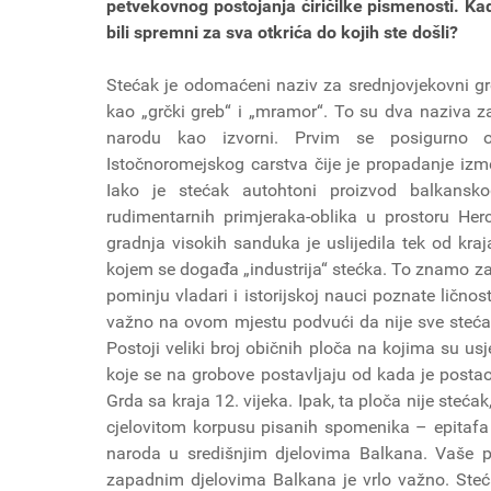
petvekovnog postojanja ćiričilke pismenosti. Kad
bili spremni za sva otkrića do kojih ste došli?
Stećak je odomaćeni naziv za srednjovjekovni g
kao „grčki greb“ i „mramor“. To su dva naziva z
narodu kao izvorni. Prvim se posigurno o
Istočnoromejskog carstva čije je propadanje izme
Iako je stećak autohtoni proizvod balkansko
rudimentarnih primjeraka-oblika u prostoru Herc
gradnja visokih sanduka je uslijedila tek od kraja
kojem se događa „industrija“ stećka. To znamo zah
pominju vladari i istorijskoj nauci poznate ličnos
važno na ovom mjestu podvući da nije sve stećak
Postoji veliki broj običnih ploča na kojima su usj
koje se na grobove postavljaju od kada je postao
Grda sa kraja 12. vijeka. Ipak, ta ploča nije steć
cjelovitom korpusu pisanih spomenika – epitafa s
naroda u središnjim djelovima Balkana. Vaše pi
zapadnim djelovima Balkana je vrlo važno. Ste