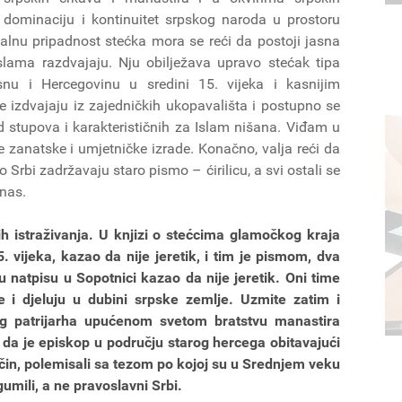
dominaciju i kontinuitet srpskog naroda u prostoru
nu pripadnost stećka mora se reći da postoji jasna
Islama razdvajaju. Nju obilježava upravo stećak tipa
u i Hercegovinu u sredini 15. vijeka i kasnijim
e izdvajaju iz zajedničkih ukopavališta i postupno se
d stupova i karakterističnih za Islam nišana. Viđam u
 zanatske i umjetničke izrade. Konačno, valja reći da
 Srbi zadržavaju staro pismo – ćirilicu, a svi ostali se
anas.
ših istraživanja. U knjizi o stećcima glamočkog kraja
 vijeka, kazao da nije jeretik, i tim je pismom, dva
natpisu u Sopotnici kazao da nije jeretik. Oni time
e i djeluju u dubini srpske zemlje. Uzmite zatim i
g patrijarha upućenom svetom bratstvu manastira
da je episkop u području starog hercega obitavajući
ačin, polemisali sa tezom po kojoj su u Srednjem veku
umili, a ne pravoslavni Srbi.