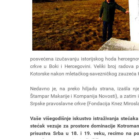
posvećena izučavanju istorijskog hoda hercegnovs
crkve u Boki i Hercegovini. Veliki broj radova p
Kotorske nakon mletačkog-savezničkog zauzeća
Nedavno je, na preko hiljadu strana, izašla nje
Štampar Makarije i Kompanija Novosti), a zatim 
Srpske pravoslavne crkve (Fondacija Knez Miroslav
Vaše višegodišnje iskustvo istraživanja stećak
stećak vezuje za prostore dominacije Kotroma
prisustva Srba u 18. i 19. veku, recimo na 