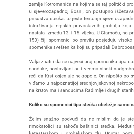
zemlje Kotromanića na kojima se taj politički pr
u sjeverozapadnoj Bosni, on postupno iščeza
prisustva stećka, to jeste teritorija sjeverozap
istraživanja srpskih pravoslavnih grobalja koj
nastala između 13. i 15. vijeka. U Glamoču, na pri
150) čiji spomenici po pravilu posjeduju visoko
spomenike sveštenika koji su prip
Valja znati i da se najveći broj spomenika tipa st
sanduke, postavljani su i veoma visoki nadgrobni k
reći da Krst osjenjuje nekropole. On nipošto po
viđamo u najpoznatijoj srednjovjekovnoj nekropo
na krstovima i sanducima Radimlje i drug
Koliko su spomenici tipa steć
Želim snažno podvući da ne mislim da je steća
rimokatolici su takođe baštinici stećka. Međuti
katastarskom i grobaljskom tlu. Unutar porti