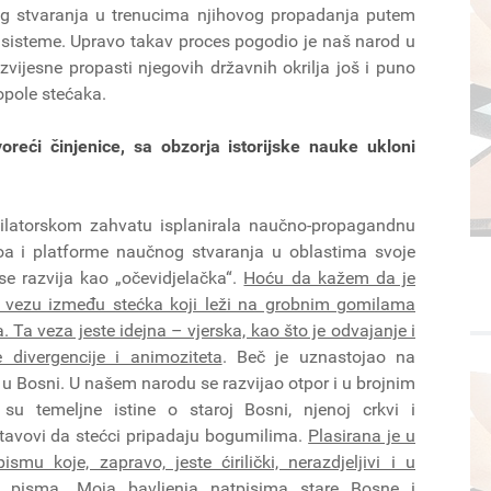
nog stvaranja u trenucima njihovog propadanja putem
e sisteme. Upravo takav proces pogodio je naš narod u
vijesne propasti njegovih državnih okrilja još i puno
ne nekropole stećaka.
oreći činjenice, sa obzorja istorijske nauke ukloni
ilatorskom zahvatu isplanirala naučno-propagandnu
oa i platforme naučnog stvaranja u oblastima svoje
se razvija kao „očevidjelačka“.
Hoću da kažem da je
i vezu između stećka koji leži na grobnim gomilama
Ta veza jeste idejna – vjerska, kao što je odvajanje i
 divergencije i animoziteta
. Beč je uznastojao na
u Bosni. U našem narodu se razvijao otpor i u brojnim
su temeljne istine o staroj Bosni, njenoj crkvi i
stavovi da stećci pripadaju bogumilima.
Plasirana je u
u koje, zapravo, jeste ćirilički, nerazdjeljivi i u
m pisma
. Moja bavljenja natpisima stare Bosne i