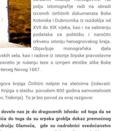
polju istoriografije radi na obradi
izvornih ćiriličnih dokumenata Boke
Kotorske i Dubrovnika iz razdoblja od
XVII do XIX vijeka, kao i na sabiranju
podataka za političku i naročito
crkvenu istoriju hercegnovskog kraja.
Objavljuje monografska djela
kih sela, kao i radove iz istorije Srpske pravoslavne
osvetio je rušenju teze o izmjeni etničke slike Boke
 Herceg Novog 1687.
gova knjiga Ćirilični natpisi na stećcima (izdavači:
i Knjiga o stećku: povodom 800 godina samostalnosti
, Trebinje). To je bio povod za ovaj razgovor.
a dovelo nas je do dragocenih ishoda: od toga da se
nića do toga da su srpska groblja dokaz premoćnog
području Glamoča, gde su nadrobnici svedočanstvo