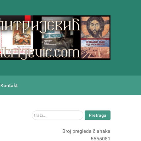
Kontakt
traži...
Pretraga
Broj pregleda članaka
5555081