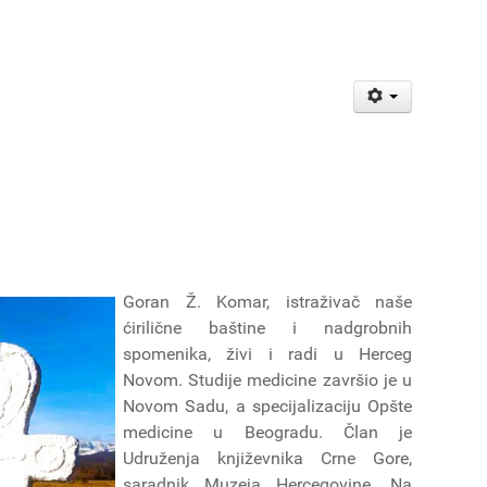
Goran Ž. Komar, istraživač naše
ćirilične baštine i nadgrobnih
spomenika, živi i radi u Herceg
Novom. Studije medicine završio je u
Novom Sadu, a specijalizaciju Opšte
medicine u Beogradu. Član je
Udruženja književnika Crne Gore,
saradnik Muzeja Hercegovine. Na