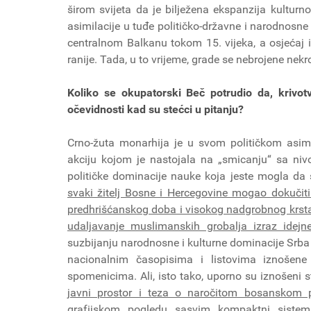
širom svijeta da je bilježena ekspanzija kultur
asimilacije u tuđe političko-državne i narodnosn
centralnom Balkanu tokom 15. vijeka, a osjećaj iz
ranije. Tada, u to vrijeme, grade se nebroje
Koliko se okupatorski Beč potrudio da, krivotv
očevidnosti kad su stećci u pitanju?
Crno-žuta monarhija je u svom političkom asim
akciju kojom je nastojala na „smicanju“ sa niv
političke dominacije nauke koja jeste mogla da 
svaki žitelj Bosne i Hercegovine mogao dokučit
predhrišćanskog doba i visokog nadgrobnog krsta. 
udaljavanje muslimanskih grobalja izraz idejne
suzbijanju narodnosne i kulturne dominacije Srba 
nacionalnim časopisima i listovima iznošene 
spomenicima. Ali, isto tako, uporno su iznošeni 
javni prostor i teza o naročitom bosanskom pism
grafijskom pogledu sasvim kompaktni siste