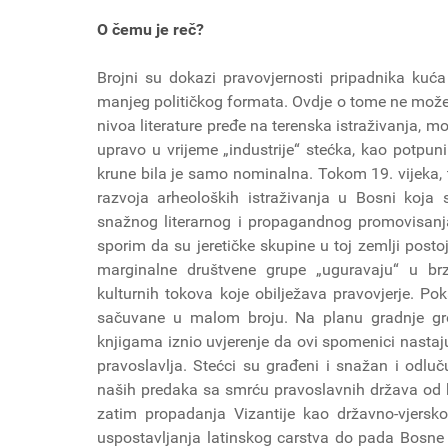
O čemu je reč?
Brojni su dokazi pravovjernosti pripadnika kuća
manjeg političkog formata. Ovdje o tome ne možem
nivoa literature pređe na terenska istraživanja, m
upravo u vrijeme „industrije“ stećka, kao potpuni
krune bila je samo nominalna. Tokom 19. vijeka, t
razvoja arheoloških istraživanja u Bosni koja
snažnog literarnog i propagandnog promovisanja
sporim da su jeretičke skupine u toj zemlji posto
marginalne društvene grupe „uguravaju“ u br
kulturnih tokova koje obilježava pravovjerje. Po
sačuvane u malom broju. Na planu gradnje gr
knjigama iznio uvjerenje da ovi spomenici nastaj
pravoslavlja. Stećci su građeni i snažan i odluč
naših predaka sa smrću pravoslavnih država od koj
zatim propadanja Vizantije kao državno-vjerskog
uspostavljanja latinskog carstva do pada Bosne 1