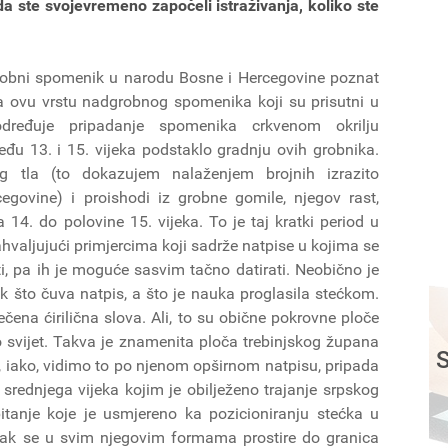
a ste svojevremeno započeli istraživanja, koliko ste
robni spomenik u narodu Bosne i Hercegovine poznat
a ovu vrstu nadgrobnog spomenika koji su prisutni u
dređuje pripadanje spomenika crkvenom okrilju
đu 13. i 15. vijeka podstaklo gradnju ovih grobnika.
g tla (to dokazujem nalaženjem brojnih izrazito
egovine) i proishodi iz grobne gomile, njegov rast,
 14. do polovine 15. vijeka. To je taj kratki period u
valjujući primjercima koji sadrže natpise u kojima se
ti, pa ih je moguće sasvim tačno datirati. Neobično je
 što čuva natpis, a što je nauka proglasila stećkom.
ečena ćirilična slova. Ali, to su obične pokrovne ploče
 svijet. Takva je znamenita ploča trebinjskog župana
S
ak, iako, vidimo to po njenom opširnom natpisu, pripada
rednjega vijeka kojim je obilježeno trajanje srpskog
tanje koje je usmjereno ka pozicioniranju stećka u
ćak se u svim njegovim formama prostire do granica