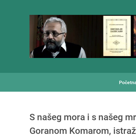
Početn
S našeg mora i s našeg mr
Goranom Komarom, istraž