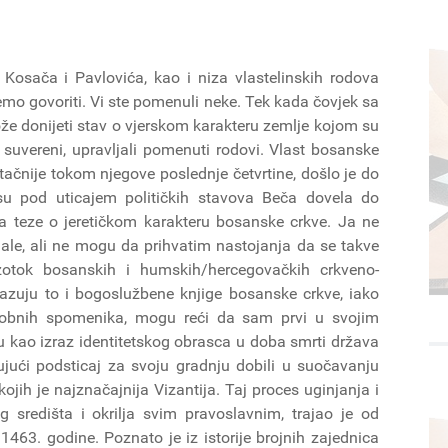
 Kosača i Pavlovića, kao i niza vlastelinskih rodova
o govoriti. Vi ste pomenuli neke. Tek kada čovjek sa
ože donijeti stav o vjerskom karakteru zemlje kojom su
 suvereni, upravljali pomenuti rodovi. Vlast bosanske
ačnije tokom njegove poslednje četvrtine, došlo je do
 su pod uticajem političkih stavova Beča dovela do
 teze o jeretičkom karakteru bosanske crkve. Ja ne
jale, ali ne mogu da prihvatim nastojanja da se takve
zotok bosanskih i humskih/hercegovačkih crkveno-
kazuju to i bogoslužbene knjige bosanske crkve, iako
obnih spomenika, mogu reći da sam prvi u svojim
u kao izraz identitetskog obrasca u doba smrti država
ujući podsticaj za svoju gradnju dobili u suočavanju
ih je najznačajnija Vizantija. Taj proces uginjanja i
 središta i okrilja svim pravoslavnim, trajao je od
463. godine. Poznato je iz istorije brojnih zajednica