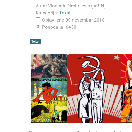
Autor
Vladimir Dimitrijevic (ur-SN)
Kategorija:
Tekst
Objavljeno 09 novembar 2018
Pogodaka: 6450
Tekst