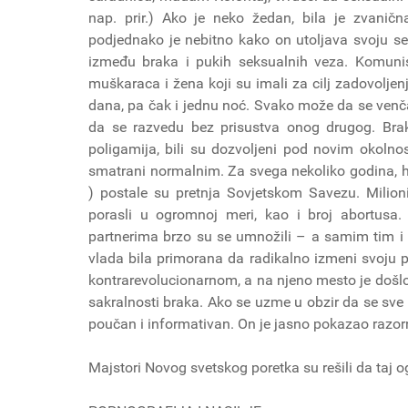
nap. prir.) Ako je neko žedan, bila je zvanična 
podjednako je nebitno kako on utoljava svoju se
između braka i pukih seksualnih veza. Komuni
muškaraca i žena koji su imali za cilj zadovoljenj
dana, pa čak i jednu noć. Svako može da se venča
da se razvedu bez prisustva onog drugog. Brak 
poligamija, bili su dozvoljeni pod novim okolno
smatrani normalnim. Za svega nekoliko godina, hord
) postale su pretnja Sovjetskom Savezu. Milioni 
porasli u ogromnoj meri, kao i broj abortusa
partnerima brzo su se umnožili – a samim tim i p
vlada bila primorana da radikalno izmeni svoju p
kontrarevolucionarnom, a na njeno mesto je došlo 
sakralnosti braka. Ako se uzme u obzir da se sve o
poučan i informativan. On je jasno pokazao razor
Majstori Novog svetskog poretka su rešili da taj 