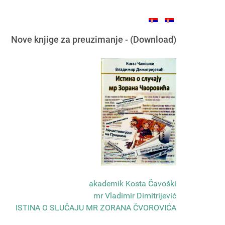
Nove knjige za preuzimanje - (Download)
akademik Kosta Čavoški
mr Vladimir Dimitrijević
ISTINA O SLUČAJU MR ZORANA ČVOROVIĆA