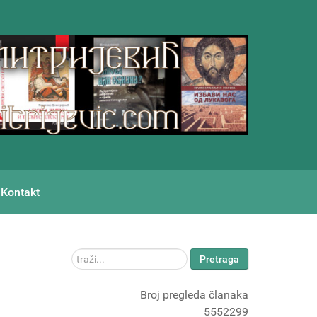
Kontakt
traži...
Pretraga
Broj pregleda članaka
5552299