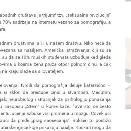
adnih društava je trijumf tzv. „seksualne revolucije“
 70% sadržaja na Internetu vezano za pornografiju, a
ara.
dnim društvima, ali i u našem društvu. Niko neće da
vezana sa nasiljem. Američka istraživanja, čiji su se
ala su da se 10% muških studenata uzbuđuje kad gleda
lmovima u kojima žena pruža otpor polnom činu, a čak
 na kraju slaže sa silovateljem.
lovanja, tvrdili da pornografija deluje katarzično –
e si sklon da prestupe činiš u stvarnosti. Međutim,
jak, neurobiolog i stručnjak za psihologiju ponašanja
rvju časopisu „Štern“ u kome kaže: “Sve što se često
umentu, učenje azbuke vrši promene u mozgu. Čovek uči
auči da pređe „prag saosećanja“. Bokseri to postižu
terske igrice koje prikazuju nasilje. Kockari mogu da