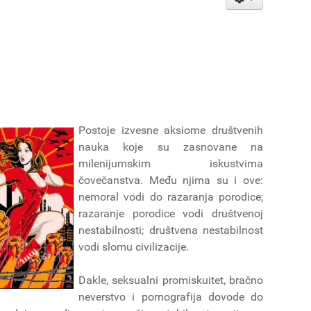
Postoje izvesne aksiome društvenih
nauka koje su zasnovane na
milenijumskim iskustvima
čovečanstva. Među njima su i ove:
nemoral vodi do razaranja porodice;
razaranje porodice vodi društvenoj
nestabilnosti; društvena nestabilnost
vodi slomu civilizacije.
Dakle, seksualni promiskuitet, bračno
neverstvo i pornografija dovode do