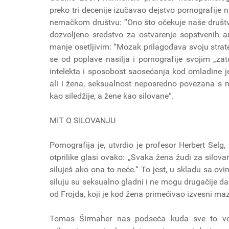
preko tri decenije izučavao dejstvo pornografije
nemačkom društvu: “Ono što očekuje naše društvo 
dozvoljeno sredstvo za ostvarenje sopstvenih a
manje osetljivim: “Mozak prilagođava svoju strate
se od poplave nasilja i pornografije svojim „zat
intelekta i sposobost saosećanja kod omladine 
ali i žena, seksualnost neposredno povezana s na
kao siledžije, a žene kao silovane“.
MIT O SILOVANJU
Pornografija je, utvrdio je profesor Herbert Selg,
otprilike glasi ovako: „Svaka žena žudi za silov
siluješ ako ona to neće.“ To jest, u skladu sa ov
siluju su seksualno gladni i ne mogu drugačije da
od Frojda, koji je kod žena primećivao izvesni m
Tomas Širmaher nas podseća kuda sve to vodi