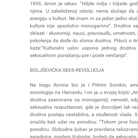
1935, Anvin je rekao: “Hiljde milja i hiljade g
njima. U zabeleženoj istoriji, nema slučaja d
energiju u kulturi. Ne znam ni za jedan jedini slu
kulture nije apsolutno monogamno“. Društva s
oblasti - ekonomiji, nauci, pravosuđu, umetnosti,
pokolenja da dođe do sloma društva. Pišući o Anv
kaže:“Kulturalni uslov uspona jednog društva
seksualnom ponašanju pre i posle venčanja“.
BOLJŠEVIČKA SEKS-REVOLUCIJA
Na tragu Anvina bio je i Pitirim Sorokin, ame
sociologiju na Harvardu. I on je, u svojoj knjizi 
društva zasnovana na monogamiji, vernosti, odgo
seksualna raspuštenost, gde je dozvoljen lak ra
društva postaju nestabilna, a otuđenost vlada. So
značila baš udar na porodicu: “Tokom prve faze r
porodicu. Slobodna ljubav je pravdana takozvanom
saradnica, madam Kolontaj, tvrdeći da seksualni 