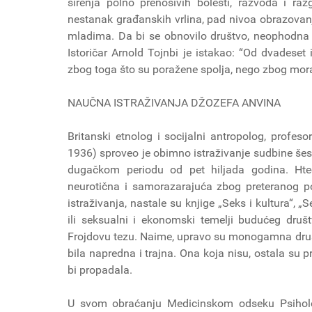
širenja polno prenosivih bolesti, razvoda i raz
nestanak građanskih vrlina, pad nivoa obrazovan
mladima. Da bi se obnovilo društvo, neophodna je 
Istoričar Arnold Tojnbi je istakao: “Od dvadeset i
zbog toga što su poražene spolja, nego zbog mor
NAUČNA ISTRAŽIVANJA DŽOZEFA ANVINA
Britanski etnolog i socijalni antropolog, profes
1936) sproveo je obimno istraživanje sudbine šest
dugačkom periodu od pet hiljada godina. Hte
neurotična i samorazarajuća zbog preteranog p
istraživanja, nastale su knjige „Seks i kultura“, 
ili seksualni i ekonomski temelji budućeg društ
Frojdovu tezu. Naime, upravo su monogamna društ
bila napredna i trajna. Ona koja nisu, ostala su pr
bi propadala.
U svom obraćanju Medicinskom odseku Psihološ