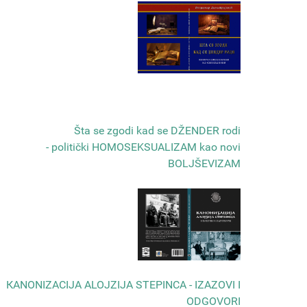
Šta se zgodi kad se DŽENDER rodi
- politički HOMOSEKSUALIZAM kao novi
BOLJŠEVIZAM
КANONIZACIJA ALOJZIJA STEPINCA - IZAZOVI I
ODGOVORI