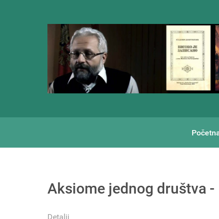
Početn
Aksiome jednog društva 
Detalji