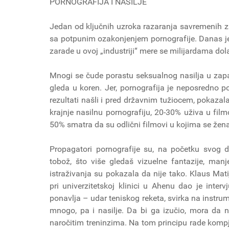
PORNOGRAFIJA I NASILJE
Jedan od ključnih uzroka razaranja savremenih zap
sa potpunim ozakonjenjem pornografije. Danas je
zarade u ovoj „industriji“ mere se milijardama dol
Mnogi se čude porastu seksualnog nasilja u zapa
gleda u koren. Jer, pornografija je neposredno po
rezultati našli i pred državnim tužiocem, pokaz
krajnje nasilnu pornografiju, 20-30% uživa u fi
50% smatra da su odlični filmovi u kojima se žena
Propagatori pornografije su, na početku svog de
tobož, što više gledaš vizuelne fantazije, manj
istraživanja su pokazala da nije tako. Klaus Mati
pri univerzitetskoj klinici u Ahenu dao je inte
ponavlja – udar teniskog reketa, svirka na instr
mnogo, pa i nasilje. Da bi ga izučio, mora da n
naročitim treninzima. Na tom principu rade kompju