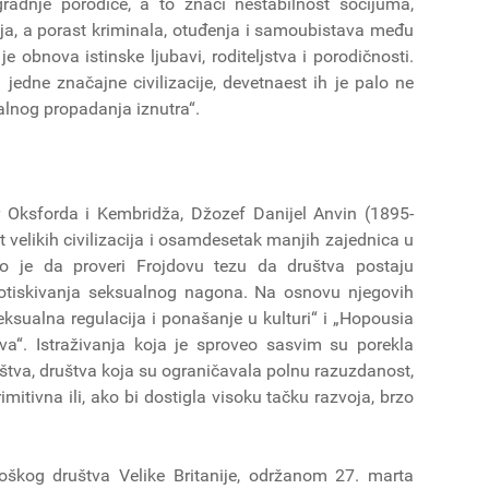
gradnje porodice, a to znači nestabilnost socijuma,
ja, a porast kriminala, otuđenja i samoubistava među
obnova istinske ljubavi, roditeljstva i porodičnosti.
 jedne značajne civilizacije, devetnaest ih je palo ne
alnog propadanja iznutra“.
or Oksforda i Kembridža, Džozef Danijel Anvin (1895-
 velikih civilizacija i osamdesetak manjih zajednica u
o je da proveri Frojdovu tezu da društva postaju
otiskivanja seksualnog nagona. Na osnovu njegovih
„Seksualna regulacija i ponašanje u kulturi“ i „Hopousia
va“. Istraživanja koja je sproveo sasvim su porekla
va, društva koja su ograničavala polnu razuzdanost,
imitivna ili, ako bi dostigla visoku tačku razvoja, brzo
kog društva Velike Britanije, održanom 27. marta