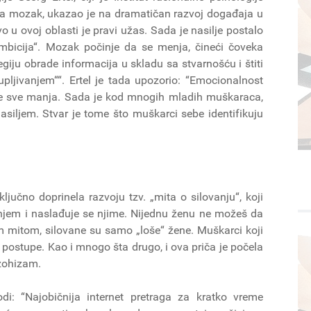
 na mozak, ukazao je na dramatičan razvoj događaja u
u ovoj oblasti je pravi užas. Sada je nasilje postalo
mbicija“. Mozak počinje da se menja, čineći čoveka
giju obrade informacija u skladu sa stvarnošću i štiti
upljivanjem““. Ertel je tada upozorio: “Emocionalnost
je sve manja. Sada je kod mnogih mladih muškaraca,
siljem. Stvar je tome što muškarci sebe identifikuju
 ključno doprinela razvoju tzv. „mita o silovanju“, koji
anjem i naslađuje se njime. Nijednu ženu ne možeš da
im mitom, silovane su samo „loše“ žene. Muškarci koji
 postupe. Kao i mnogo šta drugo, i ova priča je počela
azohizam.
: “Najobičnija internet pretraga za kratko vreme