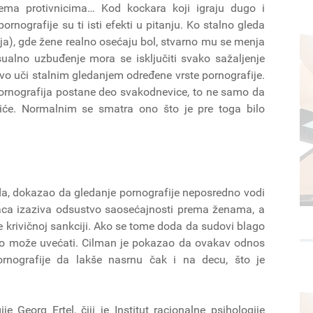
ema protivnicima… Kod kockara koji igraju dugo i
ografije su ti isti efekti u pitanju. Ko stalno gleda
ja), gde žene realno osećaju bol, stvarno mu se menja
ualno uzbuđenje mora se isključiti svako sažaljenje
ovo uči stalnim gledanjem određene vrste pornografije.
 pornografija postane deo svakodnevice, to ne samo da
iće. Normalnim se smatra ono što je pre toga bilo
ada, dokazao da gledanje pornografije neposredno vodi
raca izaziva odsustvo saosećajnosti prema ženama, a
e krivičnoj sankciji. Ako se tome doda da sudovi blago
lako može uvećati. Cilman je pokazao da ovakav odnos
rnografije da lakše nasrnu čak i na decu, što je
 Georg Ertel, čiji je Institut racionalne psihologije