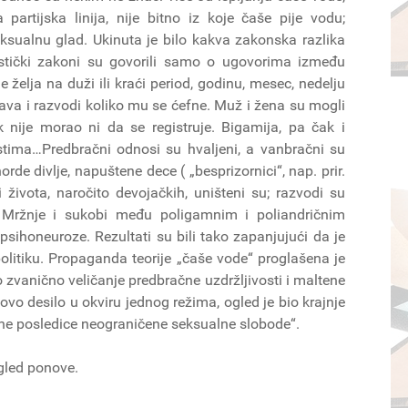
partijska linija, nije bitno iz koje čaše pije vodu;
ksualnu glad. Ukinuta je bilo kakva zakonska razlika
stički zakoni su govorili samo o ugovorima između
e želja na duži ili kraći period, godinu, mesec, nedelju
va i razvodi koliko mu se ćefne. Muž i žena su mogli
nije morao ni da se registruje. Bigamija, pa čak i
stima…Predbračni odnosi su hvaljeni, a vanbračni su
e divlje, napuštene dece ( „besprizornici“, nap. prir.
života, naročito devojačkih, uništeni su; razvodi su
. Mržnje i sukobi među poligamnim i poliandričnim
sihoneuroze. Rezultati su bili tako zapanjujući da je
olitiku. Propaganda teorije „čaše vode“ proglašena je
zvanično veličanje predbračne uzdržljivosti i maltene
vo desilo u okviru jednog režima, ogled je bio krajnje
ne posledice neograničene seksualne slobode“.
ogled ponove.