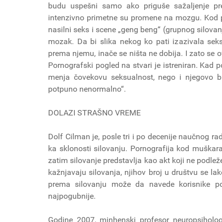
budu uspešni samo ako priguše sažaljenje pr
intenzivno primetne su promene na mozgu. Kod porn
nasilni seks i scene „geng beng“ (grupnog silovan
mozak. Da bi slika nekog ko pati izazivala seks
prema njemu, inače se ništa ne dobija. I zato se 
Pornografski pogled na stvari je istreniran. Kad
menja čovekovu seksualnost, nego i njegovo b
potpuno nenormalno“.
DOLAZI STRAŠNO VREME
Dolf Cilman je, posle tri i po decenije naučnog r
ka sklonosti silovanju. Pornografija kod muška
zatim silovanje predstavlja kao akt koji ne podlež
kažnjavaju silovanja, njihov broj u društvu se 
prema silovanju može da navede korisnike po
najpogubnije.
Godine 2007, minhenski profesor neuropsihologije