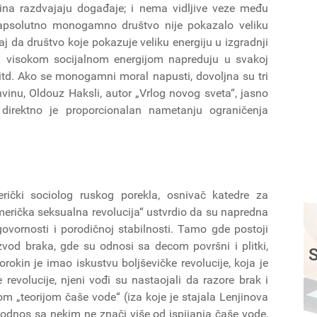
odina razdvajaju događaje; i nema vidljive veze među
a apsolutno monogamno društvo nije pokazalo veliku
čaj da društvo koje pokazuje veliku energiju u izgradnji
a visokom socijalnom energijom napreduju u svakoj
 itd. Ako se monogamni moral napusti, dovoljna su tri
inu, Oldouz Haksli, autor „Vrlog novog sveta“, jasno
 direktno je proporcionalan nametanju ograničenja
rički sociolog ruskog porekla, osnivač katedre za
„Američka seksualna revolucija“ ustvrdio da su napredna
vornosti i porodičnoj stabilnosti. Tamo gde postoji
zvod braka, gde su odnosi sa decom površni i plitki,
S
rokin je imao iskustvu boljševičke revolucije, koja je
evolucije, njeni vođi su nastaojali da razore brak i
 „teorijom čaše vode“ (iza koje je stajala Lenjinova
odnos sa nekim ne znači više od ispijanja čaše vode,