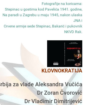
Fotografije na koricama:
Stepinac u gostima kod Pavelića 1941. godine,
Na paradi u Zagrebu u maju 1945, nakon ulaska
JNA i
Crvene armije sede Stepinac, Bakarić i pukovnik
NKVD Rak
.
KLOVNOKRATIJA
rbija za vlade Aleksandra Vučića
Dr Zoran Čvorović
Dr Vladimir Dimitrijević