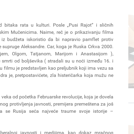
bitaka rata u kulturi. Posle „Pusi Rajot“ i sličnih
skim Mučenicima. Naime, reč je o prikazivanju filma
e iz budžeta iskoristio da bi napravio pamflet protiv
e supruge Aleksandre. Car, koga je Ruska Crkva 2000.
jem, Olgom, Tatjanom, Marijom i Anastasijom ),
mrti od boljševika ( stradali su u noći između 16. i
u filmu je predstavljen kao preljubnik koji ima vezu sa
a je, pretpostavićete, zla histeričarka koja mužu ne
veka od početka Februarske revolucije, koja je dovela
nog protivljenja javnosti, premijera premeštena za još
da se Rusija seća najveće traume svoje istorije –
iberalnoj javnosti i medijima, kao dokaz mračnog