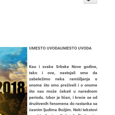
UMESTO UVODAUMESTO UVODA
Kao i svake Srbske Nove godine,
tako i ove, nastojali smo da
zabeležimo neka ramišljanja o
onome što smo preživeli i o onome
što nas može čekati u narednom
periodu. Izbor je ličan, i kreće se od
društvenih fenomena do rastanka sa
časnim ljudima Božjim. Neki tekstovi