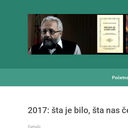
Početn
2017: šta je bilo, šta nas 
Detalji