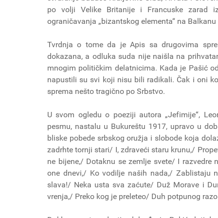
po volji Velike Britanije i Francuske zarad
ograničavanja „bizantskog elementa“ na Balkanu 
Tvrdnja o tome da je Apis sa drugovima sprem
dokazana, a odluka suda nije naišla na prihvata
mnogim političkim delatnicima. Kada je Pašić od
napustili su svi koji nisu bili radikali. Čak i oni
sprema nešto tragično po Srbstvo.
U svom ogledu o poeziji autora „Jefimije“, L
pesmu, nastalu u Bukureštu 1917, upravo u do
bliske pobede srbskog oružja i slobode koja dolaz
zadrhte tornji stari/ I, zdraveći staru krunu,/ Pr
ne bijene,/ Dotaknu se zemlje svete/ I razvedr
one dnevi,/ Ko vodilje naših nada,/ Zablistaju 
slava!/ Neka usta sva zaćute/ Duž Morave i Du
vrenja,/ Preko kog je preleteo/ Duh potpunog razo