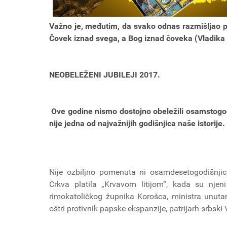
Važno je, međutim, da svako odnas razmišljao p
Čovek iznad svega, a Bog iznad čoveka (Vladika 
NEOBELEŽENI JUBILEJI 2017.
Ove godine nismo dostojno obeležili osamstogod
nije jedna od najvažnijih godišnjica naše istorije.
Nije ozbiljno pomenuta ni osamdesetogodišnji
Crkva platila „Krvavom litijom“, kada su njeni
rimokatoličkog župnika Korošca, ministra unuta
oštri protivnik papske ekspanzije, patrijarh srbski