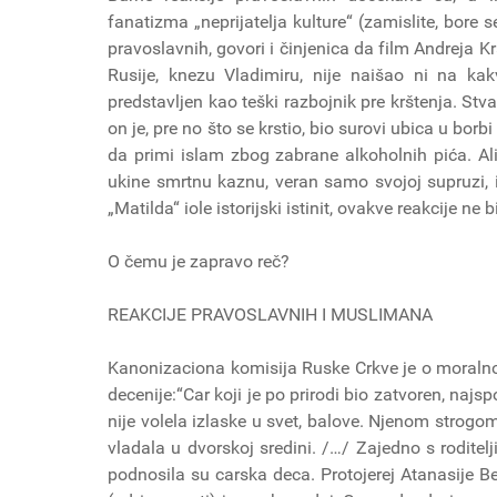
fanatizma „neprijatelja kulture“ (zamislite, bore 
pravoslavnih, govori i činjenica da film Andreja K
Rusije, knezu Vladimiru, nije naišao ni na ka
predstavljen kao teški razbojnik pre krštenja. Stv
on je, pre no što se krstio, bio surovi ubica u borbi
da primi islam zbog zabrane alkoholnih pića. Ali, 
ukine smrtnu kaznu, veran samo svojoj supruzi, i 
„Matilda“ iole istorijski istinit, ovakve reakcije ne bi
O čemu je zapravo reč?
REAKCIJE PRAVOSLAVNIH I MUSLIMANA
Kanonizaciona komisija Ruske Crkve je o moralno
decenije:“Car koji je po prirodi bio zatvoren, na
nije volela izlaske u svet, balove. Njenom strogom
vladala u dvorskoj sredini. /…/ Zajedno s roditel
podnosila su carska deca. Protojerej Atanasije Bel