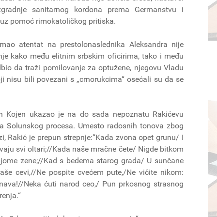
 izgradnje sanitarnog kordona prema Germanstvu i
uz pomoć rimokatoličkog pritiska.
ao atentat na prestolonaslednika Aleksandra nije
nje kako među elitnim srbskim oficirima, tako i među
bio da traži pomilovanje za optužene, njegovu Vladu
 koji nisu bili povezani s „crnorukcima“ osećali su da se
eon Kojen ukazao je na do sada nepoznatu Rakićevu
ba Solunskog procesa. Umesto radosnih tonova zbog
i, Rakić je prepun strepnje:“Kada zvona opet grunu/ I
opevaju svi oltari;//Kada naše mračne čete/ Nigde bitkom
e njome zene;//Kad s bedema starog grada/ U sunčane
naše cevi,//Ne pospite cvećem pute,/Ne vičite nikom:
nava!//Neka ćuti narod ceo,/ Pun prkosnog strasnog
renja.“