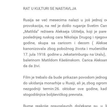
RAT U KULTURI SE NASTAVLJA
Rusija se već mesecima nalazi u još jednoj od 
provokacija, na red je došlo ruganje Svetim Car
„Matilda“ režisera Alekseja Učitelja, koji je par
poslednjeg ruskog cara Nikolaja Drugog i njegov
godine, skupa sa caricom i decom ( Alekse
kanonizovala zbog pobožnog života i mučeničke s
17. jula 1918. godine u Jekatarinburgu na Uralu), 
balerinom Matildom Kšešinskom. Carica Aleksandr
da da živi.
Film je trebalo da bude prikazan povodom jednog 
do ukidanja monarhije u Rusiji, ali je, zbog ogrom
nezgodniji termin:26. oktobar ove godine, ka
stogodišnjice boljševičkog prevrata.
Burne reakcije pravoslavnih dočekane su, u l