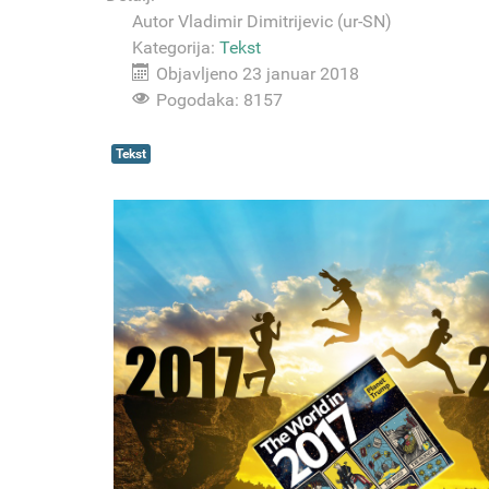
Autor
Vladimir Dimitrijevic (ur-SN)
Kategorija:
Tekst
Objavljeno 23 januar 2018
Pogodaka: 8157
Tekst