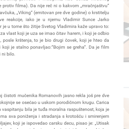
se protiv filma). Da nije reč ni o kakvom „mračnjaštvu“
ravčuka, „Viking“ (emitovan pre dve godine) o krstitelju
kve reakcije, iako je u njemu Vladimir Sunce Jarko
ar je u tome što žitije Svetog Vladimira kaže upravo to:
 za vlast koji je uza se imao čitav harem, i koji je odbio
posle krštenja, to je bio drugi čovek, koji je hteo da
koji je stalno ponavljao:“Bojim se greha“. Da je film
 ni bilo.
j čistoti mučenika Romanovih jasno rekla još pre dve
jspokojnije se osećao u uskom porodičnom krugu. Carica
 vaspitanju bila je tuđa moralna raspuštenost, koja je
jima sva poniženja i stradanja s krotošću i smirenjem
jajev, koji je ispovedao carsku decu, pisao je: „Utisak