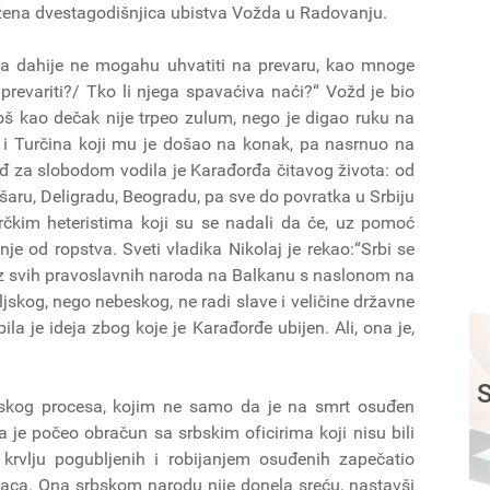
ležena dvestagodišnjica ubistva Vožda u Radovanju.
 ga dahije ne mogahu uhvatiti na prevaru, kao mnoge
prevariti?/ Tko li njega spavaćiva naći?“ Vožd je bio
oš kao dečak nije trpeo zulum, nego je digao ruku na
e i Turčina koji mu je došao na konak, pa nasrnuo na
žeđ za slobodom vodila je Karađorđa čitavog života: od
šaru, Deligradu, Beogradu, pa sve do povratka u Srbiju
grčkim heteristima koji su se nadali da će, uz pomoć
e od ropstva. Sveti vladika Nikolaj je rekao:“Srbi se
ez svih pravoslavnih naroda na Balkanu s naslonom na
jskog, nego nebeskog, ne radi slave i veličine državne
ila je ideja zbog koje je Karađorđe ubijen. Ali, ona je,
S
nskog procesa, kojim ne samo da je na smrt osuđen
 je počeo obračun sa srbskim oficirima koji nisu bili
 krvlju pogubljenih i robijanjem osuđenih zapečatio
naca. Ona srbskom narodu nije donela sreću, nastavši