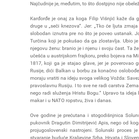
Najčudnije je, međutim, to što dostpjno nije obe
Karđorđe je onaj za koga Filip Višnjić kaže da
druge u „seči knezova“. Jer: „Tko će ljuta zmaja 
slobodan iznutra pre no što je poveo ustanak. J
Turčina koji je pokušao da ga zlostavlja. Ubio j
njegovu ženu: branio je i njenu i svoju čast. Ta 
učešća u austrijskom frajkoru, preko bojeva na Mi
1817, koji ga je stajao glave, jer je poverovao 
Rusije, dići Balkan u borbu za konačno oslobođenj
moraju vratiti na ideju svoga velikog Vožda: Sav
pravoslavnu Rusiju. I to sve ne radi carstva Zemal
nego radi služenja Hristu Bogu.“ Upravo ta ideja b
makar i u NATO ropstvu, živa i danas.
Ove godine je prećutana i stogodišnjnica Solu
pukovnik Dragutin Dimitrijević Apis, nego od koga
projugoslovenski nastrojeni. Solunski proces je
stvaranje buduće Kraljevine Srba, Hrvata i Slove