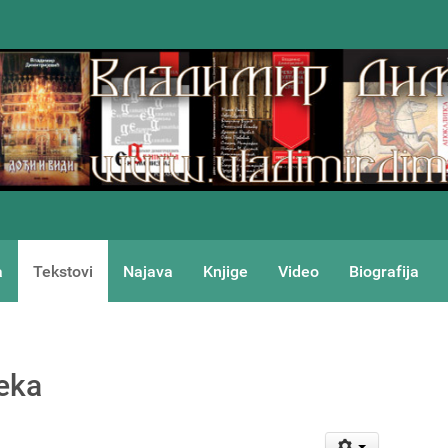
a
Tekstovi
Najava
Knjige
Video
Biografija
čeka