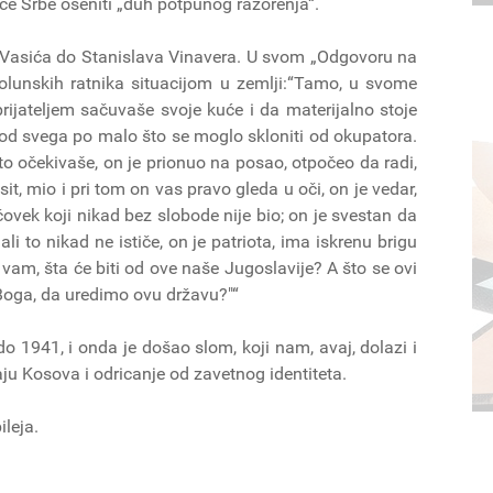
 će Srbe oseniti „duh potpunog razorenja“.
 Vasića do Stanislava Vinavera. U svom „Odgovoru na
solunskih ratnika situacijom u zemlji:“Tamo, u svome
rijateljem sačuvaše svoje kuće i da materijalno stoje
j od svega po malo što se moglo skloniti od okupatora.
što očekivaše, on je prionuo na posao, otpočeo da radi,
sit, mio i pri tom on vas pravo gleda u oči, on je vedar,
čovek koji nikad bez slobode nije bio; on je svestan da
li to nikad ne ističe, on je patriota, ima iskrenu brigu
vam, šta će biti od ove naše Jugoslavije? A što se ovi
Boga, da uredimo ovu državu?"“
la do 1941, i onda je došao slom, koji nam, avaj, dolazi i
u Kosova i odricanje od zavetnog identiteta.
ileja.