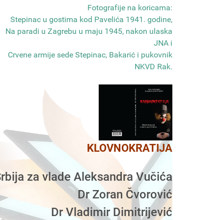
Fotografije na koricama:
Stepinac u gostima kod Pavelića 1941. godine,
Na paradi u Zagrebu u maju 1945, nakon ulaska
JNA i
Crvene armije sede Stepinac, Bakarić i pukovnik
NKVD Rak
.
KLOVNOKRATIJA
rbija za vlade Aleksandra Vučića
Dr Zoran Čvorović
Dr Vladimir Dimitrijević