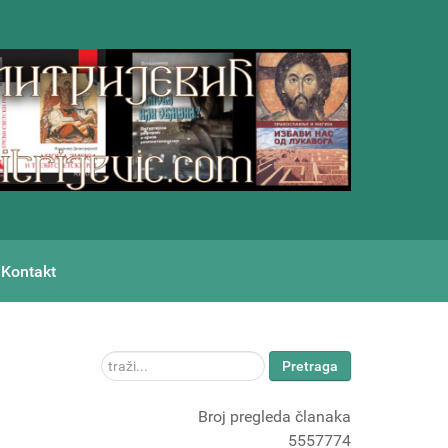
Kontakt
traži...
Pretraga
Broj pregleda članaka
5557774