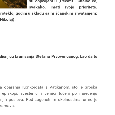
su objavljeni u „Pečatu“. Čitalac će,
svakako, imati svoje prioritete.
rotekloj godini u skladu sa hrišćanskim shvatanjem:
Nikolaj).
išnjicu krunisanja Stefana Prvovenčanog, kao da to
ca obaranja Konkordata s Vatikanom, što je Srbska
 episkopi, sveštenici i vernici tučeni po naređenju
rnjih poslova. Pod zagonetnim okolnostima, umro je
 Varnava.