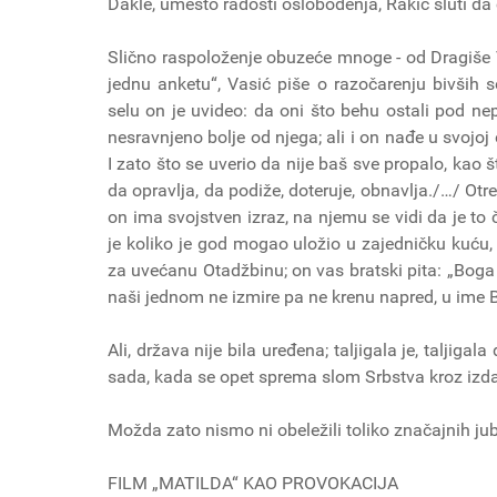
Dakle, umesto radosti oslobođenja, Rakić sluti da
Slično raspoloženje obuzeće mnoge - od Dragiše
jednu anketu“, Vasić piše o razočarenju bivših 
selu on je uvideo: da oni što behu ostali pod nep
nesravnjeno bolje od njega; ali i on nađe u svojo
I zato što se uverio da nije baš sve propalo, kao 
da opravlja, da podiže, doteruje, obnavlja./…/ Otre
on ima svojstven izraz, na njemu se vidi da je to 
je koliko je god mogao uložio u zajedničku kuću, a
za uvećanu Otadžbinu; on vas bratski pita: „Boga 
naši jednom ne izmire pa ne krenu napred, u ime 
Ali, država nije bila uređena; taljigala je, taljiga
sada, kada se opet sprema slom Srbstva kroz izdaj
Možda zato nismo ni obeležili toliko značajnih jub
FILM „MATILDA“ KAO PROVOKACIJA