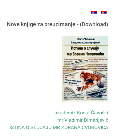
Nove knjige za preuzimanje - (Download)
akademik Kosta Čavoški
mr Vladimir Dimitrijević
ISTINA O SLUČAJU MR ZORANA ČVOROVIĆA