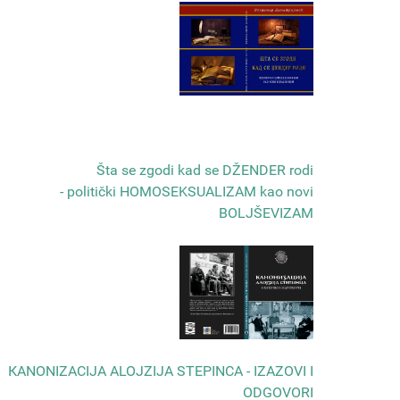
Šta se zgodi kad se DŽENDER rodi
- politički HOMOSEKSUALIZAM kao novi
BOLJŠEVIZAM
КANONIZACIJA ALOJZIJA STEPINCA - IZAZOVI I
ODGOVORI