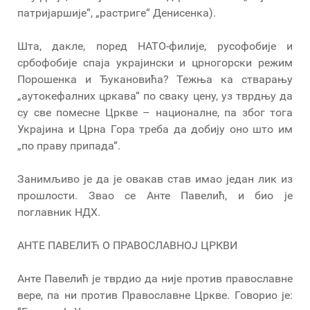
патријаршије“, „растриге“ Денисенка).
Шта, дакле, поред НАТО-филије, русофобије и
србофобије спаја украјински и црногорски режим
Порошенка и Ђукановића? Тежња ка стварању
„аутокефалних цркава“ по сваку цену, уз тврдњу да
су све помесне Цркве – националне, па због тога
Украјина и Црна Гора треба да добију оно што им
„по праву припада“.
Занимљиво је да је овакав став имао један лик из
прошлости. Звао се Анте Павелић, и био је
поглавник НДХ.
АНТЕ ПАВЕЛИЋ О ПРАВОСЛАВНОЈ ЦРКВИ
Анте Павелић је тврдио да није против православне
вере, па ни против Православне Цркве. Говорио је: