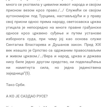
много се укотвила у цивилни живот народа и својом
присном везом кроз право./…/ Служећи се својом
аутономијом под Турцима, настављајући и у праву
свој присни однос према народу, светосавска црква
утицала је непосредно на многе правне грађанске
односе кроз црквено суђење и путем установе
изборнога суда, при чему јој као основа служе
Синтагма Властарева и Душанов закон. Пред XIX
век изашло је Српство са одржаним православљем
и живом црквом./…/Вера и народ, црква и држава
нису биле једно другом средство, ни подвлашћења
ни наметнута сила, но једна јединствена
заједница“(5).
Тако Срби.
А КО ЈЕ САЗДАО РУСЕ?