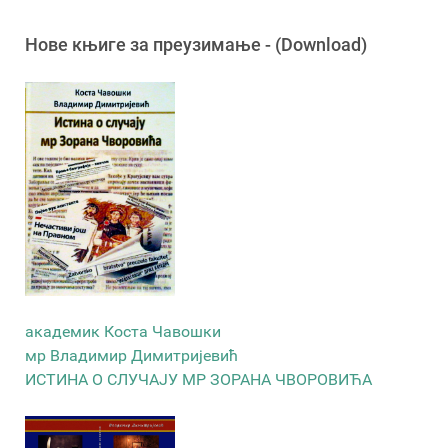
Новe књигe за преузимање - (Download)
академик Коста Чавошки
мр Владимир Димитријевић
ИСТИНА О СЛУЧАЈУ МР ЗОРАНА ЧВОРОВИЋА