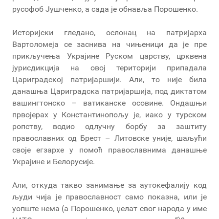
русофоб Јушченко, а сада је обнавља Порошенко.
Историјски гледано, ослонац на патријарха
Вартоломеја се заснива на чињеници да је пре
прикључења Украјине Руском царству, црквена
јурисдикција на овој територији припадала
Цариградској патријаршији. Али, то није била
данашња Цариградска патријаршија, под диктатом
вашингтонско – ватиканске осовине. Ондашњи
првојерах у Константинопољу је, иако у турском
ропству, водио одлучну борбу за заштиту
православних од Брест – Литовске уније, шаљући
своје егзархе у помоћ православнима данашње
Украјине и Белорусије.
Али, откуда такво занимање за аутокефалију код
људи чија је православност само показна, или је
уопште нема (а Порошенко, џелат свог народа у име