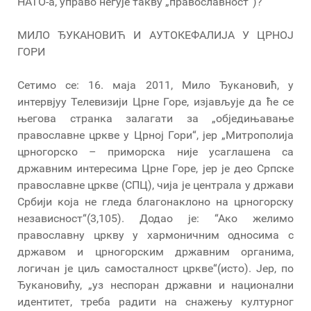
НАТО-а, управо негује такву „православност“)?
МИЛО ЂУКАНОВИЋ И АУТОКЕФАЛИЈА У ЦРНОЈ
ГОРИ
Сетимо се: 16. маја 2011, Мило Ђукановић, у
интервјуу Телевизији Црне Горе, изјављује да ће се
његова странка залагати за „обједињавање
православне цркве у Црној Гори“, јер „Митрополија
црногорско – приморска није усаглашена са
државним интересима Црне Горе, јер је део Српске
православне цркве (СПЦ), чија је централа у држави
Србији која не гледа благонаклоно на црногорску
независност“(3,105). Додао је: “Ако желимо
православну цркву у хармоничним односима с
државом и црногорским државним органима,
логичан је циљ самосталност цркве“(исто). Јер, по
Ђукановићу, „уз неспоран државни и национални
идентитет, треба радити на снажењу културног