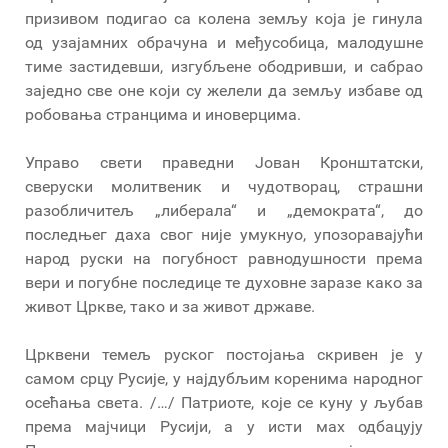
призивом подигао са колена земљу која је гинула
од узајамних обрачуна и међусобица, малодушне
тиме застидевши, изгубљене ободривши, и сабрао
заједно све оне који су желели да земљу избаве од
робовања странцима и иноверцима.
Управо свети праведни Јован Кронштатски,
сверуски молитвеник и чудотворац, страшни
разобличитељ „либерала“ и „демократа“, до
последњег даха свог није умукнуо, упозоравајући
народ руски на погубност равнодушности према
вери и погубне последице те духовне заразе како за
живот Цркве, тако и за живот државе.
Црквени темељ руског постојања скривен је у
самом срцу Русије, у најдубљим коренима народног
осећања света. /…/ Патриоте, које се куну у љубав
према мајчици Русији, а у исти мах одбацују