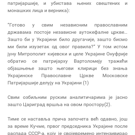
патријаршије, и убистава њених свештених и
монашких лица и верника):
“Готово у свим независним православним
државама постоје независне аутокефалне цркве…
Зашто би у Украјини било другачије, зашто бисмо
ми били изузетак од овог правила?“ У том истом
јуну Митрополит кијевски и целе Украјине Онуфрије
обратио се патријарху Вартоломеју тражећи
објашњење зашто његови клирици без знања
Украјинске Православне Цркве Московске
Патријаршије делују на Украјини (1)
Свим озбиљним руским аналитичарима је јасно
зашто Цариград вршља на овом простору(2).
Тиме се наставља прича започета већ одавно, још
за време Кучме, првог председника Украјине после
распада СССР-а, коју је својевремено интензивирао