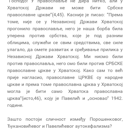
“Господо! У православље не дира нитко, али у
Хрватској Држави не може бити Србске
православне цркве“(4,45). Касније је писао: “Према
томе, није се у Независној Држави Хрватској
прогонило православље, него је наша борба била
уперена против србства, које је под разним
облицима, служећи се свим средствима, све силе
улагало, да омете развитак и сређивање прилика у
Независној Држави Хрватској. Ми нисмо били
против православља, него смо били против СРБСКЕ
православне цркве у Хрватској. Како сам то већ
прије нагласио, православне ЦРКВЕ су народне
цркве и према томе православна црква у Хрватској
могла је бити само Хрватска православна
црква“(исто,46), коју је Павелић и „основао“ 1942.
године.
Зашто постоји сличност између Порошенковог,
Ђукановићевог и Павелићевог аутокефализма?