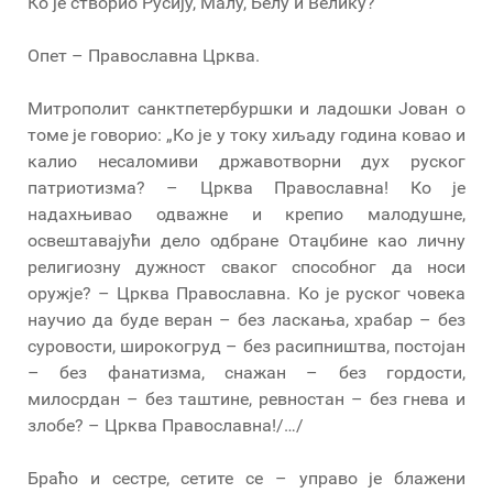
Ко је створио Русију, Малу, Белу и Велику?
Опет – Православна Црква.
Митрополит санктпетербуршки и ладошки Јован о
томе је говорио: „Ко је у току хиљаду година ковао и
калио несаломиви државотворни дух руског
патриотизма? – Црква Православна! Ко је
надахњивао одважне и крепио малодушне,
освештавајући дело одбране Отаџбине као личну
религиозну дужност сваког способног да носи
оружје? – Црква Православна. Ко је руског човека
научио да буде веран – без ласкања, храбар – без
суровости, широкогруд – без расипништва, постојан
– без фанатизма, снажан – без гордости,
милосрдан – без таштине, ревностан – без гнева и
злобе? – Црква Православна!/…/
Браћо и сестре, сетите се – управо је блажени