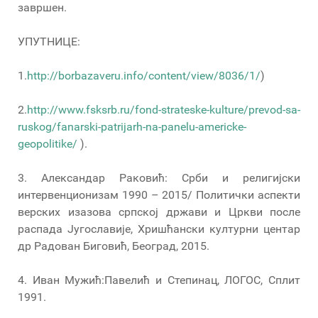
завршен.
УПУТНИЦЕ:
1.
http://borbazaveru.info/content/view/8036/1/
)
2.
http://www.fsksrb.ru/fond-strateske-kulture/prevod-sa-
ruskog/fanarski-patrijarh-na-panelu-americke-
geopolitike/
).
3. Александар Раковић: Срби и религијски
интервенционизам 1990 – 2015/ Политички аспекти
верских изазова српској држави и Цркви после
распада Југославије, Хришћански културни центар
др Радован Биговић, Београд, 2015.
4. Иван Мужић:Павелић и Степинац, ЛОГОС, Сплит
1991.