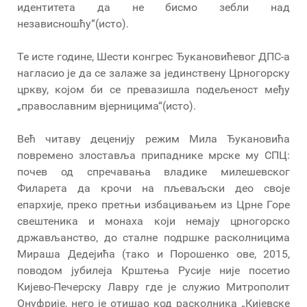
идентитета да не бисмо зебли над
независношћу“(исто).
Те исте године, Шести конгрес Ђукановићевог ДПС-а
нагласио је да се залаже за јединствену Црногорску
цркву, којом би се превазишла подељеност међу
„православним вјерницима“(исто).
Већ читаву деценију режим Мила Ђукановића
повремено злоставља припаднике мрске му СПЦ:
почев од спречавања владике милешевског
Филарета да крочи на пљеваљски део своје
епархије, преко претњи избацивањем из Црне Горе
свештеника и монаха који немају црногорско
држављанство, до сталне подршке расколницима
Мираша Дедејића (тако и Порошенко ове, 2015,
поводом јубилеја Крштења Русије није посетио
Кијево-Печерску Лавру где је служио Митрополит
Онуфрије, него је отишао код расколника „Кијевске