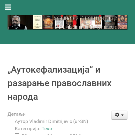
„Аутокефализација“ и
разарање православних
народа
Детаљи
Аутор
Vladimir Dimitrijevic (ur-SN)
Категорија:
Текст