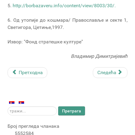
5.
http://borbazaveru.info/content/view/8003/30/.
6. Од утопије до кошмара/ Православље и секте 1,
Светигора, Цетиње,1997.
Извор: "Фонд стратешке културе"
Владимир Димитријевић
Претходна
Следећа
тражи...
Претрага
Број прегледа чланака
5552584