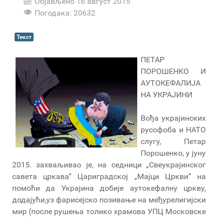
Објављено 16 август 2015
Погодака: 20632
Текст
ПЕТАР
ПОРОШЕНКО И
АУТОКЕФАЛИЈА
НА УКРАЈИНИ
Вођа украјинских
русофоба и НАТО
слугу, Петар
Порошенко, у јуну
2015. захваљивао је, на седници „Свеукрајинског
савета цркава“ Цариградској „Мајци Цркви“ на
помоћи да Украјина добије аутокефалну цркву,
додајући,уз фарисејско позивање на међурелигијски
мир (после рушења толико храмова УПЦ Московске