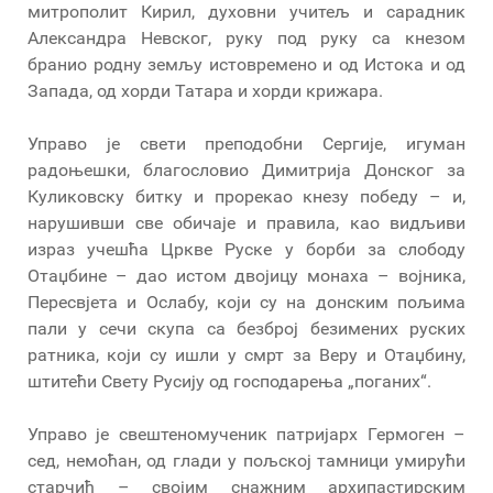
митрополит Кирил, духовни учитељ и сарадник
Александра Невског, руку под руку са кнезом
бранио родну земљу истовремено и од Истока и од
Запада, од хорди Татара и хорди крижара.
Управо је свети преподобни Сергије, игуман
радоњешки, благословио Димитрија Донског за
Куликовску битку и прорекао кнезу победу – и,
нарушивши све обичаје и правила, као видљиви
израз учешћа Цркве Руске у борби за слободу
Отаџбине – дао истом двојицу монаха – војника,
Пересвјета и Ослабу, који су на донским пољима
пали у сечи скупа са безброј безимених руских
ратника, који су ишли у смрт за Веру и Отаџбину,
штитећи Свету Русију од господарења „поганих“.
Управо је свештеномученик патријарх Гермоген –
сед, немоћан, од глади у пољској тамници умирући
старчић – својим снажним архипастирским