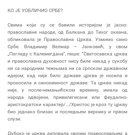
КО ЈЕ УОБЛИЧИО СРБЕ?
Свима који су се бавили историјом је јасно:
православне народе, од Балкана до Тихог океана,
обликовала је Православна Црква. Узмимо само
Србе. Владимир Велмар – Јанковић, у свом
„Погледу с Калемегдана“, пише: “Светосавска црква
и православна духовност нису биле никад у сукобу
ни са народним тежњама ни са српском државном
идејом; кад није било државе црква је носила и
проносила и синонимност државе. Та црква никад
није, у после-немањићском времену, имала од
народа одвојени, привилегисани или феудално-
аристократски карактер/…/Христос је кроз ту цркву
био једнако близак и последњем вернику и првом
слузи.
Дубоко је црква деловала својим православљем; а