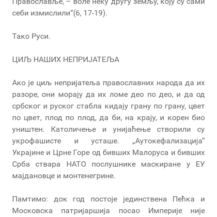
Православље, – воле неку другу земљу, коју су сами
себи измислили“(6, 17-19).
Тако Руси.
ЦИЉ НАШИХ НЕПРИЈАТЕЉА
Ако је циљ непријатеља православних народа да их
разоре, они морају да их ломе део по део, и да од
србског и руског стабла кидају грану по грану, цвет
по цвет, плод по плод, да би, на крају, и корен био
уништен. Католичење и унијаћење створили су
укрофашисте и усташе. „Аутокефализација“
Украјине и Црне Горе од бивших Малоруса и бивших
Срба ствара НАТО послушнике маскиране у ЕУ
мајдановце и монтенегрине.
Памтимо: док год постоје јединствена Пећка и
Московска патријаршија посао Империје није