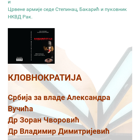
и
Црвене армије седе Степинац, Бакарић и пуковник
НКВД Рак.
КЛОВНОКРАТИЈА
Србија за владе Александра
Вучића
Др Зоран Чворовић
Др Владимир Димитријевић