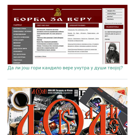
Да ли још гори кандило вере унутра у души твојој?