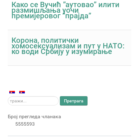
Како се Вучић ”аутовао” илити
размишљања уочи
премијеровог ”прајда”
Корона, политички
хомосексуализам и пут у НАТО:
ко води Србију у изумирање
тражи...
Претрага
Број прегледа чланака
5555593