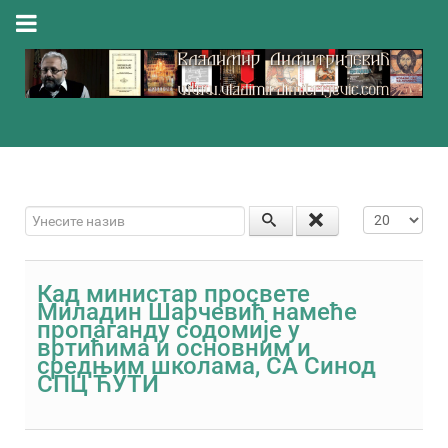
Унесите назив
Приказ #
Кад министар просвете
Миладин Шарчевић намеће
пропаганду содомије у
вртићима и основним и
средњим школама, СА Синод
СПЦ ЋУТИ