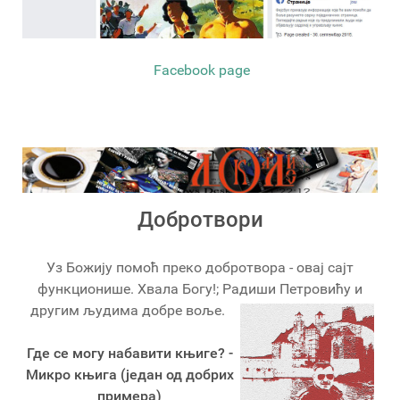
Facebook page
Добротвори
Уз Божију помоћ преко добротвора - овај сајт
функционише. Хвала Богу!; Радиши Петровићу и
другим људима добре воље.
Где се могу набавити књиге? -
Микро књига (један од добрих
примера)