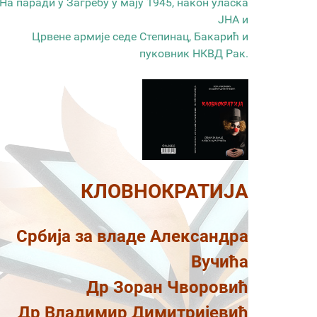
На паради у Загребу у мају 1945, након уласка
ЈНА и
Црвене армије седе Степинац, Бакарић и
пуковник НКВД Рак.
КЛОВНОКРАТИЈА
Србија за владе Александра
Вучића
Др Зоран Чворовић
Др Владимир Димитријевић