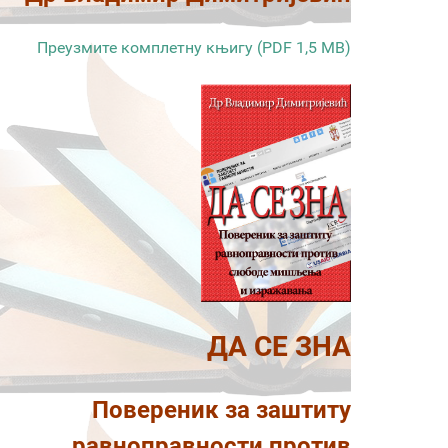
Преузмите комплетну књигу (PDF 1,5 MB)
ДА СЕ ЗНА
Повереник за заштиту
равноправности против