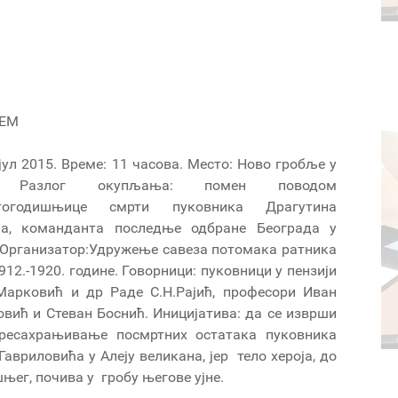
ЋЕМ
јул 2015. Време: 11 часова. Место: Ново гробље у
у. Разлог окупљања: помен поводом
етогодишњице смрти пуковника Драгутина
ћа, команданта последње одбране Београда у
. Организатор:Удружење савеза потомака ратника
912.-1920. године. Говорници: пуковници у пензији
арковић и др Раде С.Н.Рајић, професори Иван
вић и Стеван Боснић. Иницијатива: да се изврши
пресахрањивање посмртних остатака пуковника
авриловића у Алеју великана, јер тело хероја, до
њег, почива у гробу његове ујне.