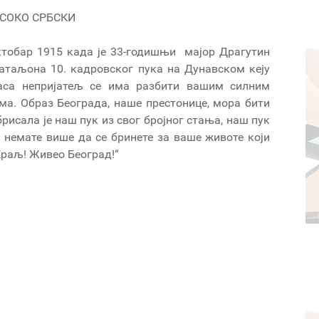
СОКО СРБСКИ
октобар 1915 када је 33-годишњи мајор Драгутин
батаљона 10. кадровског пука на Дунавском кеју
часа непријатељ се има разбити вашим силним
ма. Образ Београда, наше престонице, мора бити
рисала је наш пук из свог бројног стања, наш пук
и немате више да се бринете за ваше животе који
Краљ! Живео Београд!“