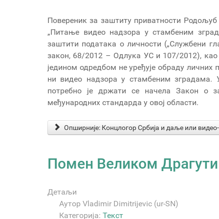
Повереник за заштиту приватности Родољуб 
„Питање видео надзора у стамбеним зград
заштити података о личности („Службени глас
закон, 68/2012 – Одлука УС и 107/2012), као
једином одредбом не уређује обраду личних 
ни видео надзора у стамбеним зградама. 
потребно је држати се начела Закон о з
међународних стандарда у овој области.
Опширније: Концлогор Србија и даље или видео
Помен Великом Драгути
Детаљи
Аутор
Vladimir Dimitrijevic (ur-SN)
Категорија:
Текст