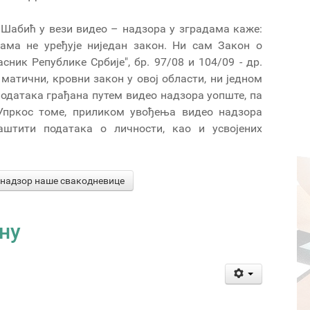
Шабић у вези видео – надзора у зградама каже:
ама не уређује ниједан закон. Ни сам Закон о
ник Републике Србије", бр. 97/08 и 104/09 - др.
 матични, кровни закон у овој области, ни једном
података грађана путем видео надзора уопште, па
Упркос томе, приликом увођења видео надзора
аштити података о личности, као и усвојених
-надзор наше свакодневице
ну