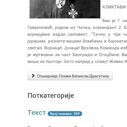
КЛИКТАВИ 
Био је 7. 
Гавриловић, родом из Чачка, командант 2. 
војницима издао заповест: "Тачно у три 
јуришем, разнети вашим бомбама и бајонети
светао. Војници! Јунаци! Врховна Команда изб
је жртвован за част Београда и Отаџбине. В
више не постоје. Зато напред у славу! Живео 
Опширније: Помен Великом Драгутину
Поткатегорије
Текст
Број чланака: 269