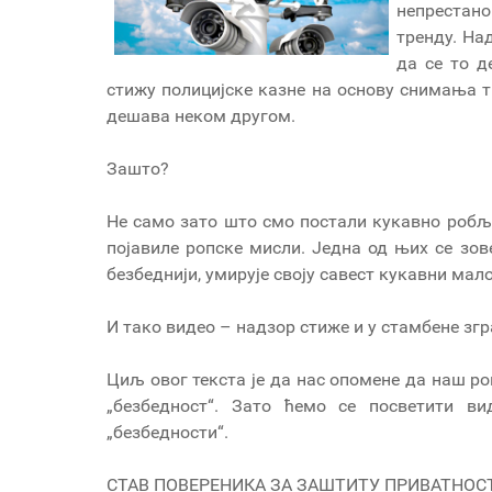
непрестан
тренду. На
да се то д
стижу полицијске казне на основу снимања ти
дешава неком другом.
Зашто?
Не само зато што смо постали кукавно робље
појавиле ропске мисли. Једна од њих се зов
безбеднији, умирује своју савест кукавни мал
И тако видео – надзор стиже и у стамбене згр
Циљ овог текста је да нас опомене да наш р
„безбедност“. Зато ћемо се посветити в
„безбедности“.
СТАВ ПОВЕРЕНИКА ЗА ЗАШТИТУ ПРИВАТНО