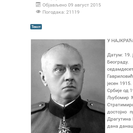
Објављено 09 август 2015
Погодака: 21119
Текст
У НАЈКРА
Датум: 19. 
Београд
седамдес
Гаврилови
јесен 1915
Србије од 1
Љубомир М
Стратимиро
достојно 
Драгутина Г
дана данаш