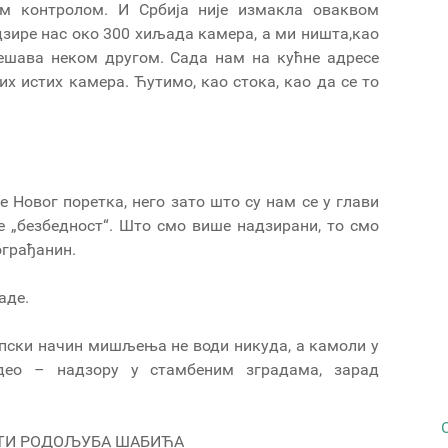
ом контролом. И Србија није измакла оваквом
дзире нас око 300 хиљада камера, а ми ништа,као
ешава неком другом. Сада нам на кућне адресе
х истих камера. Ћутимо, као стока, као да се то
 Новог поретка, него зато што су нам се у глави
е „безбедност“. Што смо више надзирани, то смо
ограђанин.
аде.
опски начин мишљења не води никуда, а камоли у
идео – надзору у стамбеним зградама, зарад
СТИ РОДОЉУБА ШАБИЋА