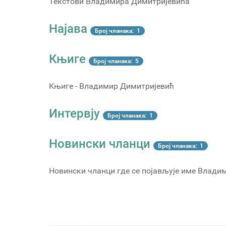
Текстови Владимира Димитријевића
Најава
Број чланака: 1
Књиге
Број чланака: 5
Књиге - Владимир Димитријевић
Интервју
Број чланака: 1
Новински чланци
Број чланака: 1
Новински чланци где се појављује име Влади