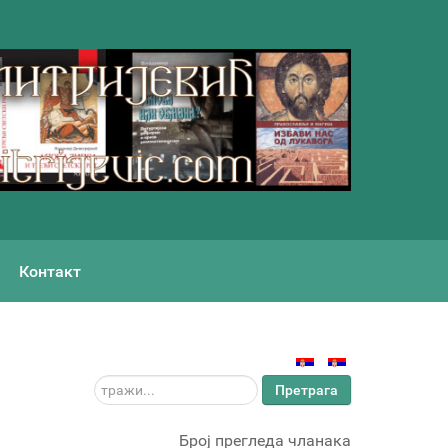
Контакт
тражи...
Претрага
Број прегледа чланака