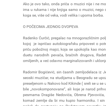
Ako je ovo tako, onda priča o muzici nije i ne mož
ima u rukama i nije knjiga samo o muzici, nego 
koga se, više od veka, vodi velika i uporna borba.
O POČECIMA JEDNOG DVOPEVA
Radenko Ćurčić, pregalac na mnogorazličnim polji
kojoj je ispričao autobiografsku pripovest o pot
priču pobožnoj majci, koja se upokojila kao mon
duetu narodnih pevača, bračnih drugova, Radet
omiljenih, a već odavno marginalizovanih i uklonj
Radomir Bogićević, sin časnih zemljodelaca iz Je
seoski muzičar, na studijama u Beogradu se u
preseljenom u Nakovo kod Kikinde ( sreli se u se
bile „novokomponovane“, ali koje je narod prihva
pesmama Dragiše Nedovića, Obrena Pjevovića, K
komad zemlje da bi mu kupio harmoniku. I sin 