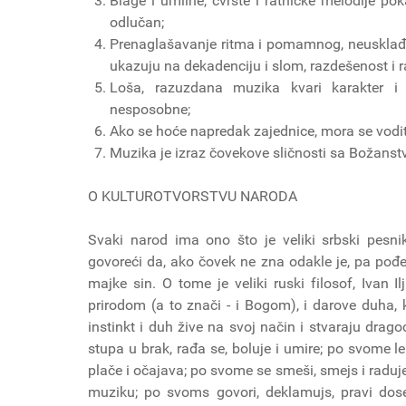
Blage i umilne, čvrste i ratničke melodije po
odlučan;
Prenaglašavanje ritma i pomamnog, neusklađ
ukazuju na dekadenciju i slom, razdešenost i 
Loša, razuzdana muzika kvari karakter i 
nesposobne;
Ako se hoće napredak zajednice, mora se vodit
Muzika je izraz čovekove sličnosti sa Božanst
O KULTUROTVORSTVU NARODA
Svaki narod ima ono što je veliki srbski pesn
govoreći da, ako čovek ne zna odakle je, pa pođe d
majke sin. O tome je veliki ruski filosof, Ivan Il
prirodom (a to znači - i Bogom), i darove duha,
instinkt i duh žive na svoj način i stvaraju drag
stupa u brak, rađa se, boluje i umire; po svome le
plače i očajava; po svome se smeši, smejs i raduje
muziku; po svoms govori, deklamujs, pravi dose