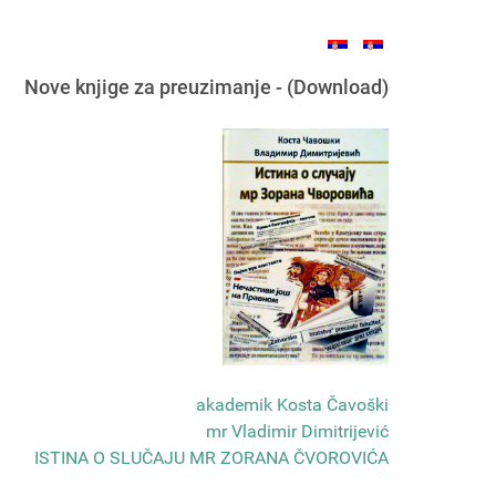
Nove knjige za preuzimanje - (Download)
akademik Kosta Čavoški
mr Vladimir Dimitrijević
ISTINA O SLUČAJU MR ZORANA ČVOROVIĆA