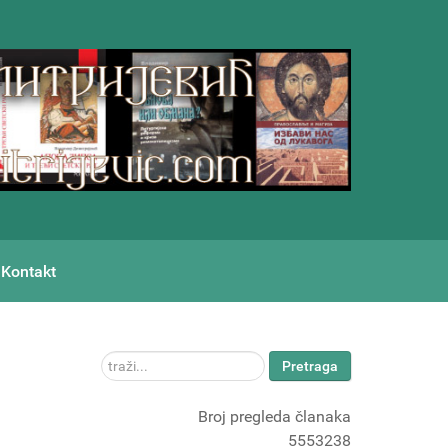
Kontakt
traži...
Pretraga
Broj pregleda članaka
5553238