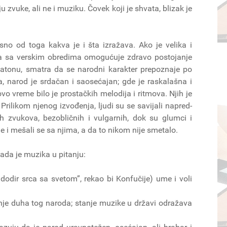
 zvuke, ali ne i muziku. Čovek koji je shvata, blizak je
isno od toga kakva je i šta izražava. Ako je velika i
pa sa verskim obredima omogućuje zdravo postojanje
tonu, smatra da se narodni karakter prepoznaje po
, narod je srdačan i saosećajan; gde je raskalašna i
ovo vreme bilo je prostačkih melodija i ritmova. Njih je
ilikom njenog izvođenja, ljudi su se savijali napred-
h zvukova, bezobličnih i vulgarnih, dok su glumci i
 i mešali se sa njima, a da to nikom nije smetalo.
ada je muzika u pitanju:
dodir srca sa svetom”, rekao bi Konfučije) ume i voli
je duha tog naroda; stanje muzike u državi odražava