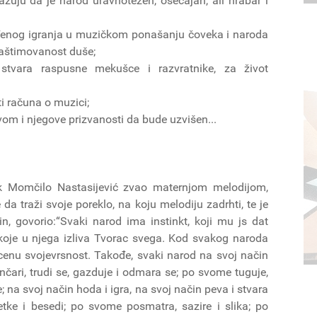
kazuju da je narod uravnotežen, osećajan, ali hrabar i
enog igranja u muzičkom ponašanju čoveka i naroda
raštimovanost duše;
stvara raspusne mekušce i razvratnike, za život
i računa o muzici;
vom i njegove prizvanosti da bude uzvišen...
ik Momčilo Nastasijević zvao maternjom melodijom,
a traži svoje poreklo, na koju melodiju zadrhti, te je
jin, govorio:“Svaki narod ima instinkt, koji mu js dat
 koje u njega izliva Tvorac svega. Kod svakog naroda
ocenu svojevrsnost. Takođe, svaki narod na svoj način
nčari, trudi se, gazduje i odmara se; po svome tuguje,
; na svoj način hoda i igra, na svoj način peva i stvara
tke i besedi; po svome posmatra, sazire i slika; po