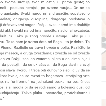
o svome sirotuje, tvori milostinju i prima goste; po
i i postupa herojski; po svome ratuje... On se po
rganizuje. Svaki narod nma drugačije, sopstveono
akter, drugačija disciplina; drugačija predstava o
iji državotvorni nagon. Rsčju: svaki narod ima drukčije
i akt. I svaki narod ima naročitu, nacionalno-začetu,
lturu. Tako je zbog prirode i istorije. Tako je i u
tvu. Tako nam je svima dato od Boga. I to je dobro. To
ismu. Različite su trave i cveće u polju. Različito je
druga mesecu, a druga zvezdama; i zvezda se od zvezde
san vrt Božji; izobilan vrstama, blista u oblicima, sija i
da postoji, i da se ukrašava, i da Boga slavi na svoj
nosi slava Tvorcu. I treba biti duhovno slep i gluv da se
ost hvale, da se razori to bogatstvo istorijskog vrta
up, na "uniformu", na jednakost peska, na bezličnost
osijala, mogla bi da se rodi samo u bolesnoj duši, od
drijašenju. Takva plitka i prostačka, protivkulturna i
a.“