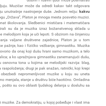
dobrih i rđavih ljudi može posmatrati
ljuju. Muzičar može da odredi kakav takt odgovara
aju unutrašnje nastrojenje duše. Jednom rečju:
kakvu
ogu „Država”, Platon je mnoga mesta posvetio muzici.
at školovanja. Sledbenici mističara i matematičara
atrali su da je muzika izraz božanstvenog sklada u
 melodijom koja je uči lepoti. S obzirom na činjenicu
anja valjane društvene zajednice, Platon je u tom
e pažnje, kao i fizičko vežbanje, gimnastiku. Muzika
govorio da onaj koji dušu hrani samo muzikom, a telo
đalica; a ko upražnjava gimnastiku zanemarujući dušu,
u osnovna tona u kojima se melodijski razvija: blag,
 raspoloženja; drugi je pak snažan, ratnički, koji krepi
 obezbedi nepromenljivost muzike u koju su uneta
ano menjala, stanje u društvu biće haotično. Omladina
, pošto su ovo oblasti ljudskog delanja u dosluhu sa
i muzike. Za demokratiju, u kojoj pobeđuje i vlast ima