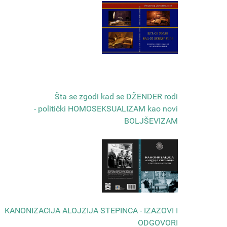
Šta se zgodi kad se DŽENDER rodi
- politički HOMOSEKSUALIZAM kao novi
BOLJŠEVIZAM
КANONIZACIJA ALOJZIJA STEPINCA - IZAZOVI I
ODGOVORI