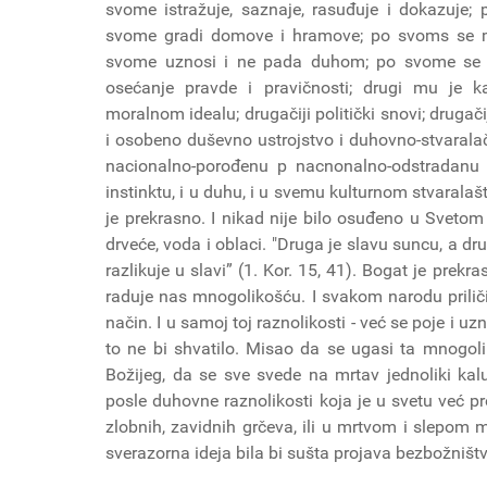
svome istražuje, saznaje, rasuđuje i dokazuje; p
svome gradi domove i hramove; po svoms se mol
svome uznosi i ne pada duhom; po svome se o
osećanje pravde i pravičnosti; drugi mu je kar
moralnom idealu; drugačiji politički snovi; drugač
i osobeno duševno ustrojstvo i duhovno-stvaralačk
nacionalno-porođenu p nacnonalno-odstradanu ku
instinktu, i u duhu, i u svemu kulturnom stvaralaš
je prekrasno. I nikad nije bilo osuđeno u Svetom P
drveće, voda i oblaci. "Druga je slavu suncu, a 
razlikuje u slavi” (1. Kor. 15, 41). Bogat je prekra
raduje nas mnogolikošću. I svakom narodu priliči 
način. I u samoj toj raznolikosti - već se poje i uz
to ne bi shvatilo. Misao da se ugasi ta mnogolik
Božijeg, da se sve svede na mrtav jednoliki kal
posle duhovne raznolikosti koja je u svetu već pr
zlobnih, zavidnih grčeva, ili u mrtvom i slepom mu
sverazorna ideja bila bi sušta projava bezbožništv