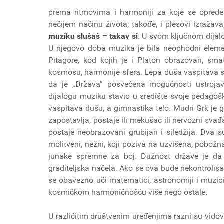
prema ritmovima i harmoniji za koje se oprede
nečijem načinu života; takođe, i plesovi izražav
muziku slušaš – takav si
. U svom ključnom dijal
U njegovo doba muzika je bila neophodni elemen
Pitagore, kod kojih je i Platon obrazovan, sm
kosmosu, harmonije sfera. Lepa duša vaspitava se
da je „Država” posvećena mogućnosti ustrojav
dijalogu muziku stavio u središte svoje pedagošk
vaspitava dušu, a gimnastika telo. Mudri Grk je 
zapostavlja, postaje ili mekušac ili nervozni sva
postaje neobrazovani grubijan i siledžija. Dva s
molitveni, nežni, koji poziva na uzvišena, pobožna
junake spremne za boj. Dužnost države je da
graditeljska načela. Ako se ova bude nekontrolis
se obavezno uči matematici, astronomiji i muzici
kosmičkom harmoničnošću više nego ostale.
U različitim društvenim uređenjima razni su vidov