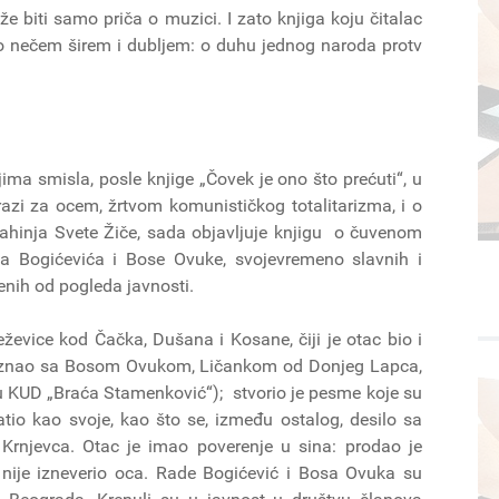
e biti samo priča o muzici. I zato knjiga koju čitalac
o nečem širem i dubljem: o duhu jednog naroda protv
ma smisla, posle knjige „Čovek je ono što prećuti“, u
razi za ocem, žrtvom komunističkog totalitarizma, i o
ahinja Svete Žiče, sada objavljuje knjigu o čuvenom
a Bogićevića i Bose Ovuke, svojevremeno slavnih i
enih od pogleda javnosti.
ževice kod Čačka, Dušana i Kosane, čiji je otac bio i
poznao sa Bosom Ovukom, Ličankom od Donjeg Lapca,
 u KUD „Braća Stamenković“); stvorio je pesme koje su
tio kao svoje, kao što se, između ostalog, desilo sa
rnjevca. Otac je imao poverenje u sina: prodao je
nije izneverio oca. Rade Bogićević i Bosa Ovuka su