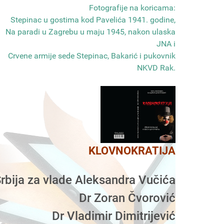
Fotografije na koricama:
Stepinac u gostima kod Pavelića 1941. godine,
Na paradi u Zagrebu u maju 1945, nakon ulaska
JNA i
Crvene armije sede Stepinac, Bakarić i pukovnik
NKVD Rak
.
KLOVNOKRATIJA
rbija za vlade Aleksandra Vučića
Dr Zoran Čvorović
Dr Vladimir Dimitrijević