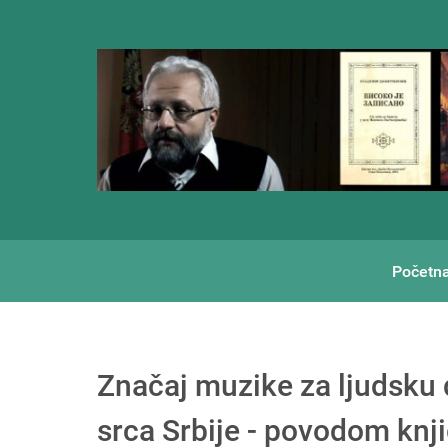
Početn
Značaj muzike za ljudsku 
srca Srbije - povodom knj