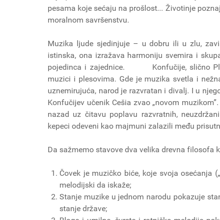
pesama koje sećaju na prošlost... Životinje poznaju
moralnom savršenstvu.
Muzika ljude sjedinjuje – u dobru ili u zlu, zav
istinska, ona izražava harmoniju svemira i sku
pojedinca i zajednice. Konfučije, slično Pla
muzici i plesovima. Gde je muzika svetla i nežna
uznemirujuća, narod je razvratan i divalj. I u njeg
Konfučijev učenik Cešia zvao „novom muzikom”. Pr
nazad uz čitavu poplavu razvratnih, neuzdržani
kepeci odeveni kao majmuni zalazili među prisutne
Da sažmemo stavove dva velika drevna filosofa k
Čovek je muzičko biće, koje svoja osećanja („
melodijski da iskaže;
Stanje muzike u jednom narodu pokazuje stan
stanje države;