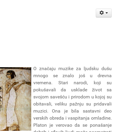
O značaju muzike za ljudsku dušu
mnogo se znalo još u drevna
vremena. Stari narodi, koji su
pokušavali da usklade život sa
svojom savešću i prirodom u kojoj su
obitavali, veliku pažnju su pridavali
muzici. Ona je bila sastavni deo
verskih obreda i vaspitanja omladine.
Platon je verovao da se ponašanje