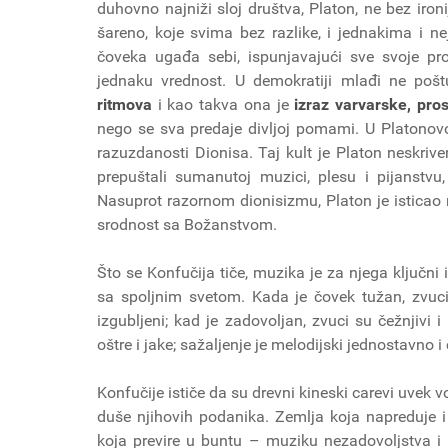
duhovno najniži sloj društva, Platon, ne bez ironi
šareno, koje svima bez razlike, i jednakima i n
čoveka ugađa sebi, ispunjavajući sve svoje pro
jednaku vrednost. U demokratiji mlađi ne pošt
ritmova
i kao takva ona je
izraz varvarske, pro
nego se sva predaje divljoj pomami. U Platonovo 
razuzdanosti Dionisa. Taj kult je Platon neskriven
prepuštali sumanutoj muzici, plesu i pijanstvu,
Nasuprot razornom dionisizmu, Platon je isticao n
srodnost sa Božanstvom.
Što se Konfučija tiče, muzika je za njega ključni 
sa spoljnim svetom. Kada je čovek tužan, zvuci 
izgubljeni; kad je zadovoljan, zvuci su čežnjivi i
oštre i jake; sažaljenje je melodijski jednostavno i
Konfučije ističe da su drevni kineski carevi uvek 
duše njihovih podanika. Zemlja koja napreduje i
koja previre u buntu – muziku nezadovoljstva i 