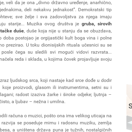
je, veli da je ona „divno državno uređenje, anarhično,
ejednakima, deli nekakvu jednakost”. Demokratski tip
hteve; sve želje i sva zadovoljstva za njega imaju
uju starije... Muzika ovog društva je
gruba, sirovih
stačke duše
, duše koja nije u stanju da se obuzdava,
doba postojao je orgijastički kult boga vina i polne
o prezirao. U toku dionisijskih rituala učesnici su se
 posle čega su sledili svi mogući vidovi razvrata...
ačela reda i sklada, u kojima čovek projavljuje svoju
izraz ljudskog srca, koji nastaje kad srce dođe u dodir
koje proizvodi, glasom ili instrumentima, setni su i
 lagani; radost izaziva žarke i široke odjeke; ljutnja –
 čisto, a ljubav – nežna i umilna.
S
vodili računa o muzici, pošto ona ima velikog uticaja na
 razvija se poseduje mirnu i radosnu muziku, zemlja
besa, a uništena država puna je tužnih, nostalgičnih