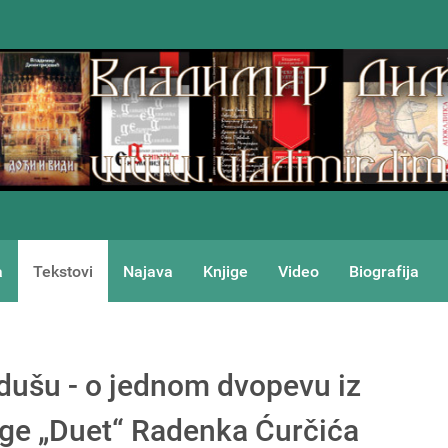
a
Tekstovi
Najava
Knjige
Video
Biografija
dušu - o jednom dvopevu iz
ige „Duet“ Radenka Ćurčića