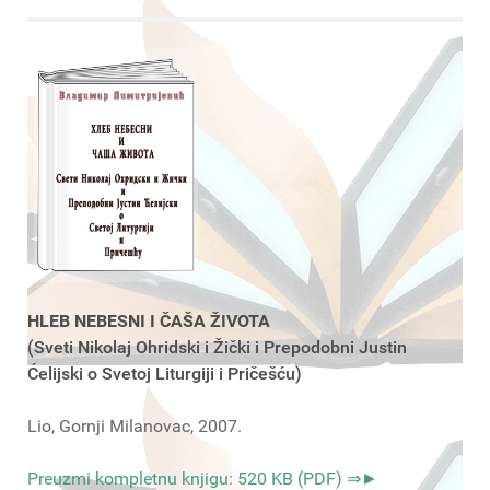
HLEB NEBESNI I ČAŠA ŽIVOTA
(Sveti Nikolaj Ohridski i Žički i Prepodobni Justin
Ćelijski o Svetoj Liturgiji i Pričešću)
Lio, Gornji Milanovac, 2007.
Preuzmi kompletnu knjigu: 520 KB (PDF) ⇒►