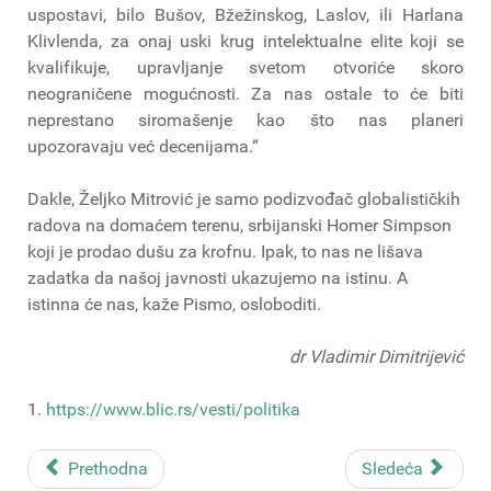
uspostavi, bilo Bušov, Bžežinskog, Laslov, ili Harlana
Klivlenda, za onaj uski krug intelektualne elite koji se
kvalifikuje, upravljanje svetom otvoriće skoro
neograničene mogućnosti. Za nas ostale to će biti
neprestano siromašenje kao što nas planeri
upozoravaju već decenijama.“
Dakle, Željko Mitrović je samo podizvođač globalističkih
radova na domaćem terenu, srbijanski Homer Simpson
koji je prodao dušu za krofnu. Ipak, to nas ne lišava
zadatka da našoj javnosti ukazujemo na istinu. A
istinna će nas, kaže Pismo, osloboditi.
dr Vladimir Dimitrijević
1.
https://www.blic.rs/vesti/politika
Prethodna
Sledeća