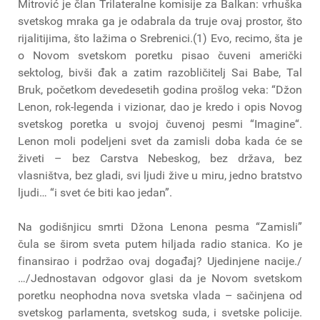
Mitrović je član Trilateralne komisije za Balkan: vrhuška
svetskog mraka ga je odabrala da truje ovaj prostor, što
rijalitijima, što lažima o Srebrenici.(1) Evo, recimo, šta je
o Novom svetskom poretku pisao čuveni američki
sektolog, bivši đak a zatim razobličitelj Sai Babe, Tal
Bruk, početkom devedesetih godina prošlog veka: “Džon
Lenon, rok-legenda i vizionar, dao je kredo i opis Novog
svetskog poretka u svojoj čuvenoj pesmi “Imagine“.
Lenon moli podeljeni svet da zamisli doba kada će se
živeti – bez Carstva Nebeskog, bez država, bez
vlasništva, bez gladi, svi ljudi žive u miru, jedno bratstvo
ljudi… “i svet će biti kao jedan”.
Na godišnjicu smrti Džona Lenona pesma “Zamisli”
čula se širom sveta putem hiljada radio stanica. Ko je
finansirao i podržao ovaj događaj? Ujedinjene nacije./
…/Jednostavan odgovor glasi da je Novom svetskom
poretku neophodna nova svetska vlada – sačinjena od
svetskog parlamenta, svetskog suda, i svetske policije.