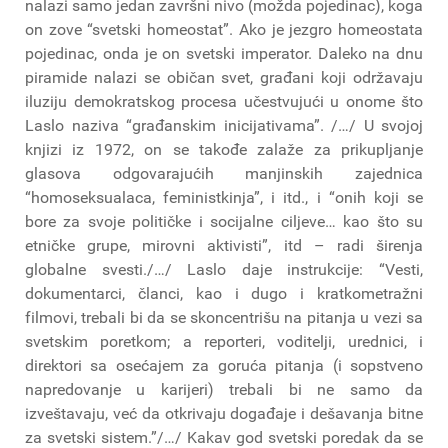
nalazi samo jedan završni nivo (možda pojedinac), koga
on zove “svetski homeostat”. Ako je jezgro homeostata
pojedinac, onda je on svetski imperator. Daleko na dnu
piramide nalazi se običan svet, građani koji održavaju
iluziju demokratskog procesa učestvujući u onome što
Laslo naziva “građanskim inicijativama”. /…/ U svojoj
knjizi iz 1972, on se takođe zalaže za prikupljanje
glasova odgovarajućih manjinskih zajednica
“homoseksualaca, feministkinja”, i itd., i “onih koji se
bore za svoje političke i socijalne ciljeve… kao što su
etničke grupe, mirovni aktivisti”, itd – radi širenja
globalne svesti./…/ Laslo daje instrukcije: “Vesti,
dokumentarci, članci, kao i dugo i kratkometražni
filmovi, trebali bi da se skoncentrišu na pitanja u vezi sa
svetskim poretkom; a reporteri, voditelji, urednici, i
direktori sa osećajem za goruća pitanja (i sopstveno
napredovanje u karijeri) trebali bi ne samo da
izveštavaju, već da otkrivaju događaje i dešavanja bitne
za svetski sistem.”/…/ Kakav god svetski poredak da se