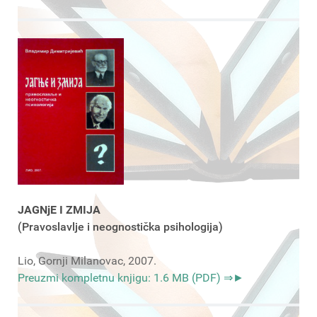
JAGNjE I ZMIJA
(Pravoslavlje i neognostička psihologija)
Lio, Gornji Milanovac, 2007.
Preuzmi kompletnu knjigu: 1.6 MB (PDF) ⇒►