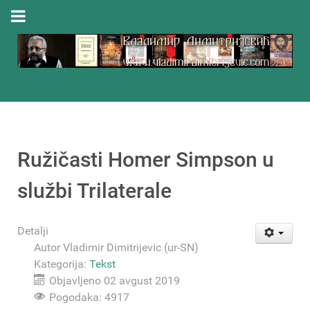
Ružičasti Homer Simpson u
službi Trilaterale
Detalji
Autor
Vladimir Dimitrijevic (ur-SN)
Kategorija:
Tekst
Objavljeno 02 avgust 2019
Pogodaka: 4917