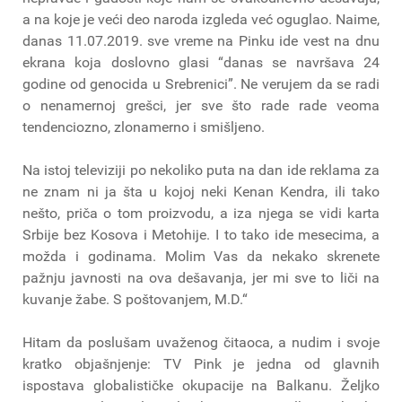
a na koje je veći deo naroda izgleda već oguglao. Naime,
danas 11.07.2019. sve vreme na Pinku ide vest na dnu
ekrana koja doslovno glasi “danas se navršava 24
godine od genocida u Srebrenici”. Ne verujem da se radi
o nenamernoj grešci, jer sve što rade rade veoma
tendenciozno, zlonamerno i smišljeno.
Na istoj televiziji po nekoliko puta na dan ide reklama za
ne znam ni ja šta u kojoj neki Kenan Kendra, ili tako
nešto, priča o tom proizvodu, a iza njega se vidi karta
Srbije bez Kosova i Metohije. I to tako ide mesecima, a
možda i godinama. Molim Vas da nekako skrenete
pažnju javnosti na ova dešavanja, jer mi sve to liči na
kuvanje žabe. S poštovanjem, M.D.“
Hitam da poslušam uvaženog čitaoca, a nudim i svoje
kratko objašnjenje: TV Pink je jedna od glavnih
ispostava globalističke okupacije na Balkanu. Željko