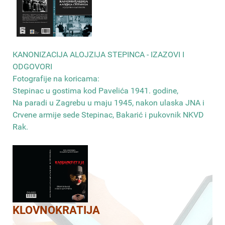
КANONIZACIJA ALOJZIJA STEPINCA - IZAZOVI I
ODGOVORI
Fotografije na koricama:
Stepinac u gostima kod Pavelića 1941. godine,
Na paradi u Zagrebu u maju 1945, nakon ulaska JNA i
Crvene armije sede Stepinac, Bakarić i pukovnik NKVD
Rak
.
KLOVNOKRATIJA