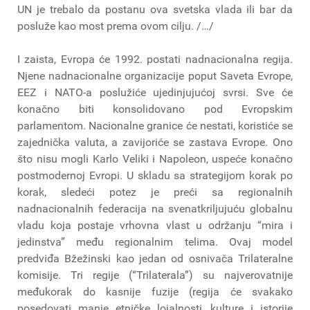
UN je trebalo da postanu ova svetska vlada ili bar da
posluže kao most prema ovom cilju. /…/
I zaista, Evropa će 1992. postati nadnacionalna regija.
Njene nadnacionalne organizacije poput Saveta Evrope,
EEZ i NATO-a poslužiće ujedinjujućoj svrsi. Sve će
konačno biti konsolidovano pod Evropskim
parlamentom. Nacionalne granice će nestati, koristiće se
zajednička valuta, a zavijoriće se zastava Evrope. Ono
što nisu mogli Karlo Veliki i Napoleon, uspeće konačno
postmodernoj Evropi. U skladu sa strategijom korak po
korak, sledeći potez je preći sa regionalnih
nadnacionalnih federacija na svenatkriljujuću globalnu
vladu koja postaje vrhovna vlast u održanju “mira i
jedinstva” među regionalnim telima. Ovaj model
predviđa Bžežinski kao jedan od osnivača Trilateralne
komisije. Tri regije (“Trilaterala”) su najverovatnije
međukorak do kasnije fuzije (regija će svakako
posedovati manje etničke lojalnosti, kulture i istorije