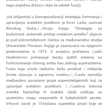
nego pojedina država i teže će odoleti fuziji).
Još briljantniji u konceptualizaciji strategija formiranja i
upravljanja svetskim poretkom je Ervin Laslo, osnivač
Rimskog kluba./…/Svoju knjigu “Strategija za
budućnost: sistemski pristup svetskom poretku” objavio
je pod pokroviteljstvom Centra za međunarodne studije
Univerziteta Prinston. Knjiga je zasnovana na njegovim
predavanjima iz 1973. U svojstvu profesora, Laslo
hladnokrvno primenjuje teoriju opštih sistema na
funkcionisanje čitavog sveta kao jednog supersistema.
Fraze koje zvuče nedužno brišu prošlost i milijarde
života ubacuju u ogromnu mašinu./…/Laslo zamišlja
međusobno povezane grupe superinteligentnih koji će
upravljati svetskim poretkom. /…/Laslova lestvica
svetske hijerarhije ili svetske vlade nalikuje na
ezoteričnu mapu masonskih ili kabalističkih saveta.
Vrhovni savet je 13-točlana superelita iznad koje se