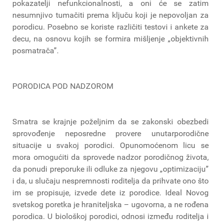
pokazatelji nefunkcionalnosti, a oni će se zatim
nesumnjivo tumačiti prema ključu koji je nepovoljan za
porodicu. Posebno se koriste različiti testovi i ankete za
decu, na osnovu kojih se formira mišljenje „objektivnih
posmatrača”.
PORODICA POD NADZOROM
Smatra se krajnje poželjnim da se zakonski obezbedi
sprovođenje neposredne provere unutarporodične
situacije u svakoj porodici. Opunomoćenom licu se
mora omogućiti da sprovede nadzor porodičnog života,
da ponudi preporuke ili odluke za njegovu „optimizaciju”
i da, u slučaju nespremnosti roditelja da prihvate ono što
im se propisuje, izvede dete iz porodice. Ideal Novog
svetskog poretka je hraniteljska – ugovorna, a ne rođena
porodica. U biološkoj porodici, odnosi između roditelja i