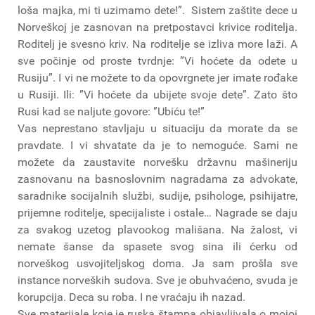
loša majka, mi ti uzimamo dete!”. Sistem zaštite dece u
Norveškoj je zasnovan na pretpostavci krivice roditelja.
Roditelj je svesno kriv. Na roditelje se izliva more laži. A
sve počinje od proste tvrdnje: ”Vi hoćete da odete u
Rusiju”. I vi ne možete to da opovrgnete jer imate rođake
u Rusiji. Ili: ”Vi hoćete da ubijete svoje dete”. Zato što
Rusi kad se naljute govore: ”Ubiću te!”
Vas neprestano stavljaju u situaciju da morate da se
pravdate. I vi shvatate da je to nemoguće. Sami ne
možete da zaustavite norvešku državnu mašineriju
zasnovanu na basnoslovnim nagradama za advokate,
saradnike socijalnih službi, sudije, psihologe, psihijatre,
prijemne roditelje, specijaliste i ostale… Nagrade se daju
za svakog uzetog plavookog mališana. Na žalost, vi
nemate šanse da spasete svog sina ili ćerku od
norveškog usvojiteljskog doma. Ja sam prošla sve
instance norveških sudova. Sve je obuhvaćeno, svuda je
korupcija. Deca su roba. I ne vraćaju ih nazad.
Sve materijale koje je ruska štampa objavljivala o mojoj