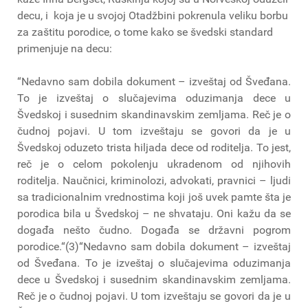
decu, i koja je u svojoj Otadžbini pokrenula veliku borbu
za zaštitu porodice, o tome kako se švedski standard
primenjuje na decu:
“Nedavno sam dobila dokument – izveštaj od Šveđana.
To je izveštaj o slučajevima oduzimanja dece u
Švedskoj i susednim skandinavskim zemljama. Reč je o
čudnoj pojavi. U tom izveštaju se govori da je u
Švedskoj oduzeto trista hiljada dece od roditelja. To jest,
reč je o celom pokolenju ukradenom od njihovih
roditelja. Naučnici, kriminolozi, advokati, pravnici – ljudi
sa tradicionalnim vrednostima koji još uvek pamte šta je
porodica bila u Švedskoj – ne shvataju. Oni kažu da se
događa nešto čudno. Događa se državni pogrom
porodice.“(3)“Nedavno sam dobila dokument – izveštaj
od Šveđana. To je izveštaj o slučajevima oduzimanja
dece u Švedskoj i susednim skandinavskim zemljama.
Reč je o čudnoj pojavi. U tom izveštaju se govori da je u