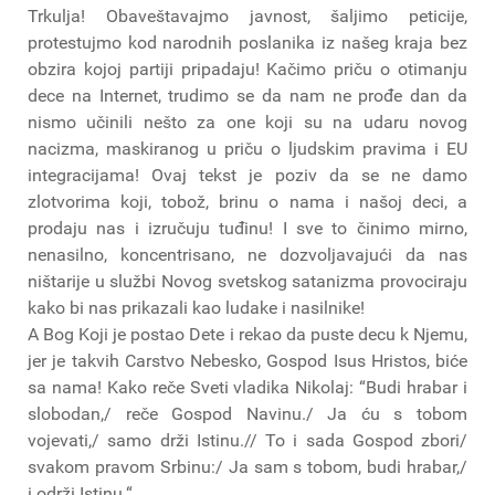
Trkulja! Obaveštavajmo javnost, šaljimo peticije,
protestujmo kod narodnih poslanika iz našeg kraja bez
obzira kojoj partiji pripadaju! Kačimo priču o otimanju
dece na Internet, trudimo se da nam ne prođe dan da
nismo učinili nešto za one koji su na udaru novog
nacizma, maskiranog u priču o ljudskim pravima i EU
integracijama! Ovaj tekst je poziv da se ne damo
zlotvorima koji, tobož, brinu o nama i našoj deci, a
prodaju nas i izručuju tuđinu! I sve to činimo mirno,
nenasilno, koncentrisano, ne dozvoljavajući da nas
ništarije u službi Novog svetskog satanizma provociraju
kako bi nas prikazali kao ludake i nasilnike!
A Bog Koji je postao Dete i rekao da puste decu k Njemu,
jer je takvih Carstvo Nebesko, Gospod Isus Hristos, biće
sa nama! Kako reče Sveti vladika Nikolaj: “Budi hrabar i
slobodan,/ reče Gospod Navinu./ Ja ću s tobom
vojevati,/ samo drži Istinu.// To i sada Gospod zbori/
svakom pravom Srbinu:/ Ja sam s tobom, budi hrabar,/
i održi Istinu.“