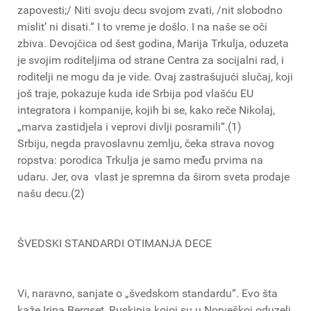
zapovesti;/ Niti svoju decu svojom zvati, /nit slobodno
mislit’ ni disati.“ I to vreme je došlo. I na naše se oči
zbiva. Devojčica od šest godina, Marija Trkulja, oduzeta
je svojim roditeljima od strane Centra za socijalni rad, i
roditelji ne mogu da je vide. Ovaj zastrašujući slučaj, koji
još traje, pokazuje kuda ide Srbija pod vlašću EU
integratora i kompanije, kojih bi se, kako reče Nikolaj,
„marva zastidjela i veprovi divlji posramili“.(1)
Srbiju, negda pravoslavnu zemlju, čeka strava novog
ropstva: porodica Trkulja je samo među prvima na
udaru. Jer, ova vlast je spremna da širom sveta prodaje
našu decu.(2)
ŠVEDSKI STANDARDI OTIMANJA DECE
Vi, naravno, sanjate o „švedskom standardu“. Evo šta
kaže Irina Bergset, Ruskinja kojoj su u Norveškoj oduzeli