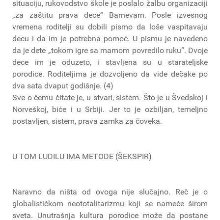
situaciju, rukovodstvo škole je poslalo žalbu organizaciji
„za zaštitu prava dece“ Barnevarn. Posle izvesnog
vremena roditelji su dobili pismo da loše vaspitavaju
decu i da im je potrebna pomoć. U pismu je navedeno
da je dete „tokom igre sa mamom povredilo ruku“. Dvoje
dece im je oduzeto, i stavljena su u starateljske
porodice. Roditeljima je dozvoljeno da vide dečake po
dva sata dvaput godišnje. (4)
Sve o čemu čitate je, u stvari, sistem. Što je u Švedskoj i
Norveškoj, biće i u Srbiji. Jer to je ozbiljan, temeljno
postavljen, sistem, prava zamka za čoveka.
U TOM LUDILU IMA METODE (ŠEKSPIR)
Naravno da ništa od ovoga nije slučajno. Reč je o
globalističkom neototalitarizmu koji se nameće širom
sveta. Unutrašnja kultura porodice može da postane