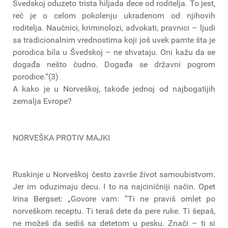
Švedskoj oduzeto trista hiljada dece od roditelja. To jest,
reč je o celom pokolenju ukradenom od njihovih
roditelja. Naučnici, kriminolozi, advokati, pravnici – ljudi
sa tradicionalnim vrednostima koji još uvek pamte šta je
porodica bila u Švedskoj – ne shvataju. Oni kažu da se
događa nešto čudno. Događa se državni pogrom
porodice.“(3)
A kako je u Norveškoj, takođe jednoj od najbogatijih
zemalja Evrope?
NORVEŠKA PROTIV MAJKI
Ruskinje u Norveškoj često završe život samoubistvom.
Jer im oduzimaju decu. I to na najciničniji način. Opet
Irina Bergset: „Govore vam: ”Ti ne praviš omlet po
norveškom receptu. Ti teraš dete da pere ruke. Ti šepaš,
ne možeš da sediš sa detetom u pesku. Znači – ti si