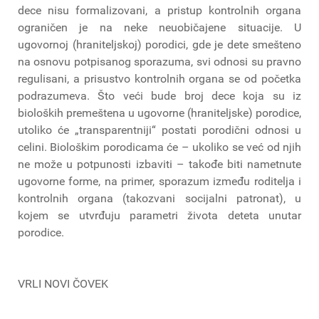
dece nisu formalizovani, a pristup kontrolnih organa
ograničen je na neke neuobičajene situacije. U
ugovornoj (hraniteljskoj) porodici, gde je dete smešteno
na osnovu potpisanog sporazuma, svi odnosi su pravno
regulisani, a prisustvo kontrolnih organa se od početka
podrazumeva. Što veći bude broj dece koja su iz
bioloških premeštena u ugovorne (hraniteljske) porodice,
utoliko će „transparentniji“ postati porodični odnosi u
celini. Biološkim porodicama će – ukoliko se već od njih
ne može u potpunosti izbaviti – takođe biti nametnute
ugovorne forme, na primer, sporazum između roditelja i
kontrolnih organa (takozvani socijalni patronat), u
kojem se utvrđuju parametri života deteta unutar
porodice.
VRLI NOVI ČOVEK