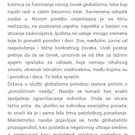
kočnica za formiranje novog čovek globalizma, roba koji
ropski radi a zatim bezumno troši. Savremena odrasla
osoba u Novom poretku orijentisana je na ličnu
realizaciju, na postizanje uspeha, napretka u karijeri, na
sticanje zadovoljstva; ljudima ne ostaje mnogo vremena
koje bi posvetili porodici i deci. Sve, međutim, zavisi od
raspoloženja i težnji konkretnog čoveka. Uvek postoji
pretnja da će se čovek, umorivši se od trke za lažnim
sjajem igračaka za odrasle, koje nemaju nikakvog
smisla, okrenuti istinskim vrednostima, među kojima su
i porodica i deca. To treba sprečiti.
Država u službi globalizma porodicu rastura pričom o
„porodičnom nasilju“. Nasilje se tumači kao svako
spoljašnje ograničavanje individue. Onda se stvara
lažna priča da, ukoliko se individua asocijalno ponaša,
to znači da je i sama bila žrtva patološkog ponašanja.
Maloletničko nasilje pojavljuje se, tvrde globalistički
propagandisti, kao posledica negativnog uticaja sredine,
a agresivnost koju maloletnik ispoljava posledica je