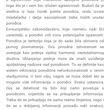
toga što je i sam bio izložen agresivnosti. Budući da je
sredina iz koje čovek potiče porodica, onda izvore
mladalačke i dečje asocijalnosti treba tražiti unutar
porodice.
Evrounijatsko zakonodavstvo, koje nameću naši EU
usrećitelji, u porodici vidi zonu potencijalne opasnosti.
Porodica je teritorija koja je do sada bila skrivena od
javnog posmatranja. Ova prirodna zatvorenost se
ocenjuje kao pretnja opštoj harmoniji neototalitarnog
društva. Uklanjanje pretnje mora da znači uvođenje
spoljašnjeg nadzora nad porodicom. To se definiše kao
sistem otkrivanja porodične nefunkcionalnosti u ranim
stadijumima. U tom cilju, najpre se mora dobiti što je
moguće više informacija o porodici. Svaka ustanova,
čija se delatnost na bilo koji način povezuje s
porodicom, orijentiše se na prikupljanje informacija.
Treba da se prikupljaju ne samo realne činjenice, nego i
da se u dobijenoj informaciji pronađu neki znakovi,