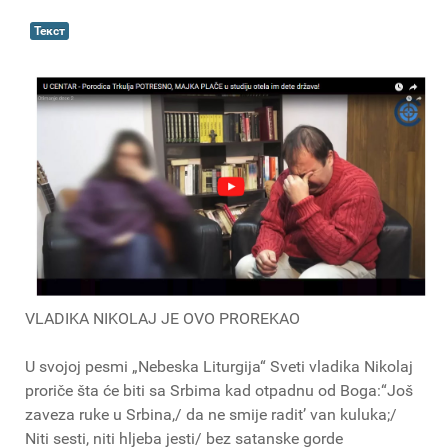
Текст
VLADIKA NIKOLAJ JE OVO PROREKAO
U svojoj pesmi „Nebeska Liturgija“ Sveti vladika Nikolaj
proriče šta će biti sa Srbima kad otpadnu od Boga:“Još
zaveza ruke u Srbina,/ da ne smije radit’ van kuluka;/
Niti sesti, niti hljeba jesti/ bez satanske gorde