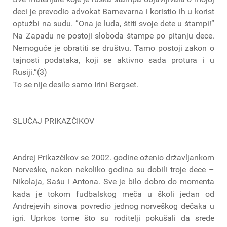
deci je prevodio advokat Barnevarna i koristio ih u korist
optužbi na sudu. ”Ona je luda, štiti svoje dete u štampi!”
Na Zapadu ne postoji sloboda štampe po pitanju dece.
Nemoguće je obratiti se društvu. Tamo postoji zakon o
tajnosti podataka, koji se aktivno sada protura i u
Rusiji.“(3)
To se nije desilo samo Irini Bergset.
SLUČAJ PRIKAZČIKOV
Andrej Prikazčikov se 2002. godine oženio državljankom
Norveške, nakon nekoliko godina su dobili troje dece –
Nikolaja, Sašu i Antona. Sve je bilo dobro do momenta
kada je tokom fudbalskog meča u školi jedan od
Andrejevih sinova povredio jednog norveškog dečaka u
igri. Uprkos tome što su roditelji pokušali da srede