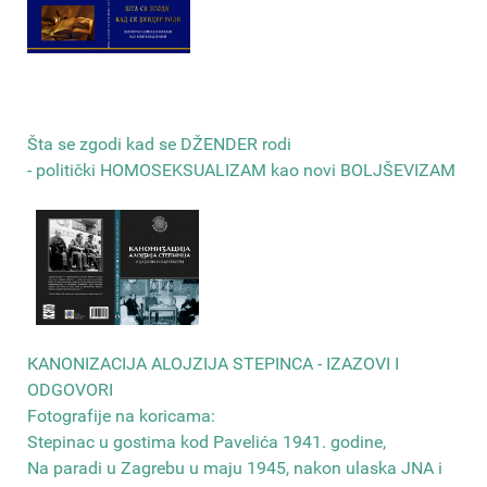
Šta se zgodi kad se DŽENDER rodi
- politički HOMOSEKSUALIZAM kao novi BOLJŠEVIZAM
КANONIZACIJA ALOJZIJA STEPINCA - IZAZOVI I
ODGOVORI
Fotografije na koricama:
Stepinac u gostima kod Pavelića 1941. godine,
Na paradi u Zagrebu u maju 1945, nakon ulaska JNA i