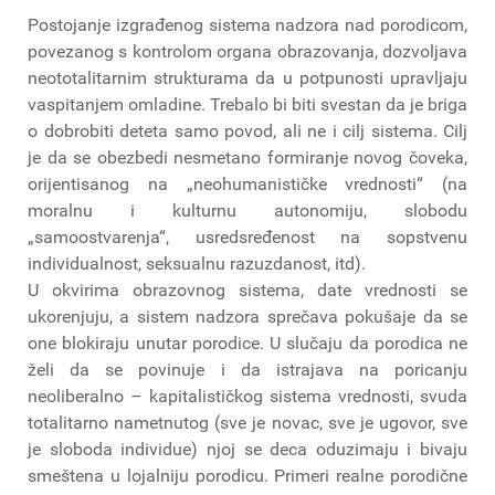
Postojanje izgrađenog sistema nadzora nad porodicom,
povezanog s kontrolom organa obrazovanja, dozvoljava
neototalitarnim strukturama da u potpunosti upravljaju
vaspitanjem omladine. Trebalo bi biti svestan da je briga
o dobrobiti deteta samo povod, ali ne i cilj sistema. Cilj
je da se obezbedi nesmetano formiranje novog čoveka,
orijentisanog na „neohumanističke vrednosti“ (na
moralnu i kulturnu autonomiju, slobodu
„samoostvarenja“, usredsređenost na sopstvenu
individualnost, seksualnu razuzdanost, itd).
U okvirima obrazovnog sistema, date vrednosti se
ukorenjuju, a sistem nadzora sprečava pokušaje da se
one blokiraju unutar porodice. U slučaju da porodica ne
želi da se povinuje i da istrajava na poricanju
neoliberalno – kapitalističkog sistema vrednosti, svuda
totalitarno nametnutog (sve je novac, sve je ugovor, sve
je sloboda individue) njoj se deca oduzimaju i bivaju
smeštena u lojalniju porodicu. Primeri realne porodične