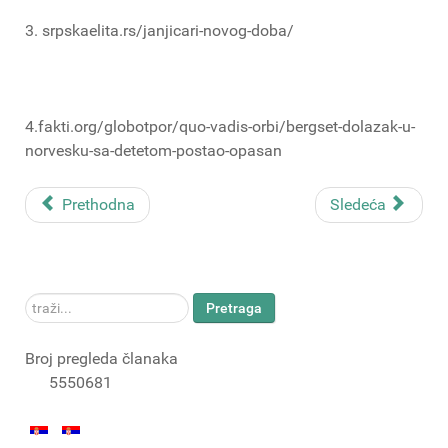
3. srpskaelita.rs/janjicari-novog-doba/
4.fakti.org/globotpor/quo-vadis-orbi/bergset-dolazak-u-
norvesku-sa-detetom-postao-opasan
Prethodna
Sledeća
traži...
Pretraga
Broj pregleda članaka
5550681