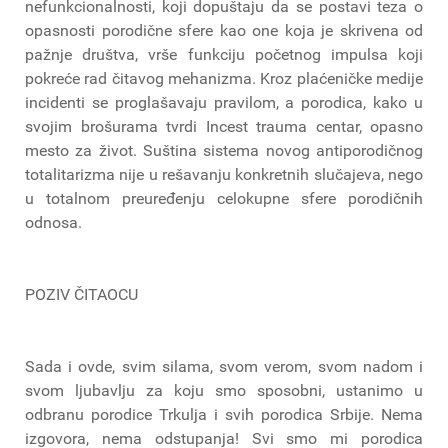
nefunkcionalnosti, koji dopuštaju da se postavi teza o
opasnosti porodične sfere kao one koja je skrivena od
pažnje društva, vrše funkciju početnog impulsa koji
pokreće rad čitavog mehanizma. Kroz plaćeničke medije
incidenti se proglašavaju pravilom, a porodica, kako u
svojim brošurama tvrdi Incest trauma centar, opasno
mesto za život. Suština sistema novog antiporodičnog
totalitarizma nije u rešavanju konkretnih slučajeva, nego
u totalnom preuređenju celokupne sfere porodičnih
odnosa.
POZIV ČITAOCU
Sada i ovde, svim silama, svom verom, svom nadom i
svom ljubavlju za koju smo sposobni, ustanimo u
odbranu porodice Trkulja i svih porodica Srbije. Nema
izgovora, nema odstupanja! Svi smo mi porodica