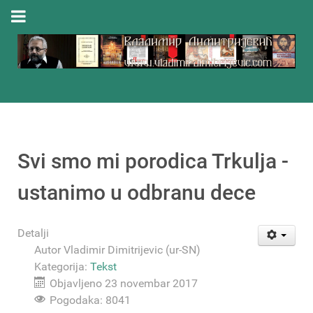
Svi smo mi porodica Trkulja -
ustanimo u odbranu dece
Detalji
Autor
Vladimir Dimitrijevic (ur-SN)
Kategorija:
Tekst
Objavljeno 23 novembar 2017
Pogodaka: 8041