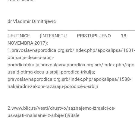
dr Vladimir Dimitrijević
____________________________________________________________
UPUTNICE (INTERNETU PRISTUPLJENO 18.
NOVEMBRA 2017):
1.pravoslavnaporodica.org.srb/index.php/apokalipsa/1601-
otimanje-dece-u-srbiji-
porodicatrkulja;pravoslavnaporodica.org.srb/index.php/apo
usaid-otima-decu-u-srbiji-porodica-trkulja;
pravoslavnaporodica.org.srb/index.php/apokalipsa/1588-
nakaradni-zakoni-razaraju-porodice-u-srbiji
2.www.blic.rs/vesti/drustvo/saznajemo-izraelci-ce-
usvajati-malisane-iz-srbije/fj93sle