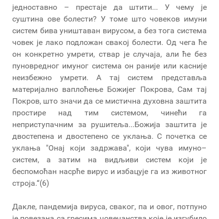
једноставно – престаје да штити... У чему је
суштина ове болести? У томе што човеков имуни
систем бива уништаван вирусом, а без тога система
човек је лако подложан свакој болести. Од чега ће
он конкретно умрети, ствар је случаја, али ће без
пуновредног имуног система он раније или касније
неизбежно умрети. А тај систем представља
материјално ваплоћење Божијег Покрова, Сам тај
Покров, што значи да се мистична духовна заштита
простире над тим системом, чинећи га
неприступачним за рушитеља...Божија заштита је
двостепена и двостепено се уклања. С почетка се
уклања "Онај који задржава", који чува имуно–
систем, а затим на видљиви систем који је
беспомоћан насрће вирус и избацује га из животног
строја.“(6)
Дакле, пандемија вируса, сваког, па и овог, потпуно
је повезана са гресима човечанства које је изгубило