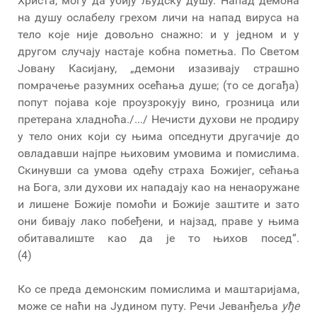
Христа, могу да убију људску душу. Напад демона
на душу ослабелу грехом личи на напад вируса на
тело које није довољно снажно: и у једном и у
другом случају настаје кобна пометња. По Светом
Јовану Касијану, „демони изазивају страшно
помрачење разумних осећања душе; (то се догађа)
попут појава које проузрокују вино, грозница или
претерана хладноћа./.../ Нечисти духови не продиру
у тело оних који су њима опседнути другачије до
овладавши најпре њиховим умовима и помислима.
Скинувши са умова одећу страха Божијег, сећања
на Бога, зли духови их нападају као на ненаоружане
и лишене Божије помоћи и Божије заштите и зато
они бивају лако побеђени, и најзад, праве у њима
обитавалиште као да је то њихов посед“.
(4)
Ко се преда демонским помислима и маштаријама,
може се наћи на Јудином путу. Речи Јеванђеља
уђе