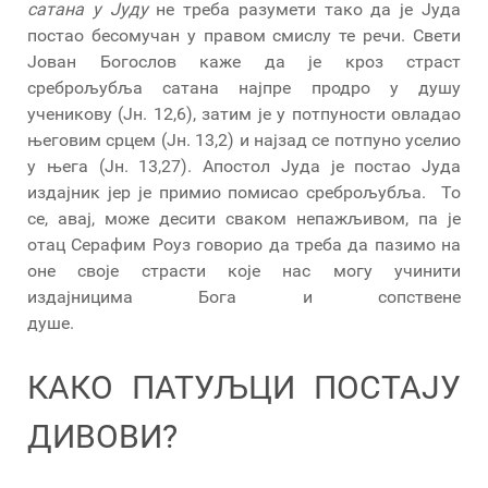
сатана у Јуду
не треба разумети тако да је Јуда
постао бесомучан у правом смислу те речи. Свети
Јован Богослов каже да је кроз страст
среброљубља сатана најпре продро у душу
ученикову (Јн. 12,6), затим је у потпуности овладао
његовим срцем (Јн. 13,2) и најзад се потпуно уселио
у њега (Јн. 13,27). Апостол Јуда је постао Јуда
издајник јер је примио помисао среброљубља. То
се, авај, може десити сваком непажљивом, па је
отац Серафим Роуз говорио да треба да пазимо на
оне своје страсти које нас могу учинити
издајницима Бога и сопствене
душе.
КАКО ПАТУЉЦИ ПОСТАЈУ
ДИВОВИ?