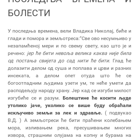
БОЛЕСТИ
У последња времена, вели Владика Николај, биће и
глади и помора и земљотреса:“Све ово несумњиво у
незапамћеној мери и по свему свету, као што је и
речено:
јер ће бити невоља велика каква није била
од постања свијета до сад нити ће бити.
Глад ће
долазити делом од суша и поплава и црви и разних
инсеката, а делом опет отуда што ће се
богоотпадним људима узети ум, те неће умети да
расподељују народу храну. Јер кад се изгуби милост
изгубиће се и разум.
Болештине ће косити људе
утолико јаче, уколико се више буду обраћали
искључиво земљи за лек и здравље.
( подвукао
В.Д. ) А земљотреси ће бити праћени колебањем
мора, изливањем река, пресушивањем многих
извора, страшним олујама на копну и бурама на