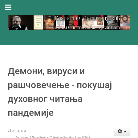
Демони, вируси и
рашчовечење - покушај
духовног читања
пандемије
Детаљи
Аутор
Vladimir Dimitrijevic (ur-SN)