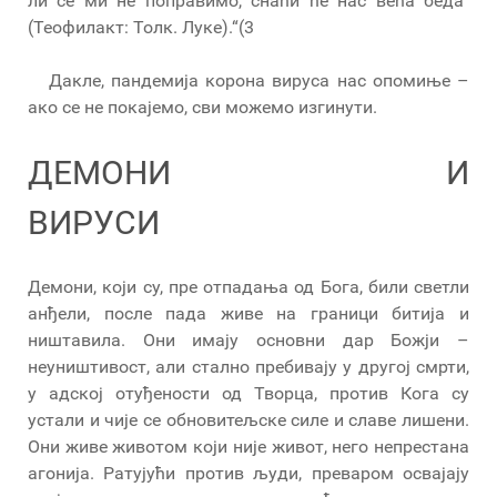
ли се ми не поправимо, снаћи ће нас већа беда“
(Теофилакт: Толк. Луке).“(3
Дакле, пандемија корона вируса нас опомиње –
ако се не покајемо, сви можемо изгинути.
ДЕМОНИ И
ВИРУСИ
Демони, који су, пре отпадања од Бога, били светли
анђели, после пада живе на граници битија и
ништавила. Они имају основни дар Божји –
неуништивост, али стално пребивају у другој смрти,
у адској отуђености од Творца, против Кога су
устали и чије се обновитељске силе и славе лишени.
Они живе животом који није живот, него непрестана
агонија. Ратујући против људи, преваром освајају