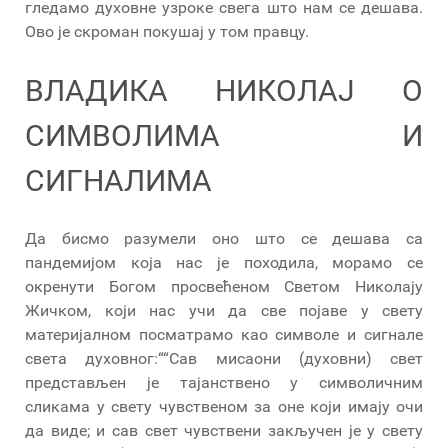
гледамо духовне узроке свега што нам се дешава.
Ово је скроман покушај у том правцу.
ВЛАДИКА НИКОЛАЈ О
СИМВОЛИМА И
СИГНАЛИМА
Да бисмо разумели оно што се дешава са
пандемијом која нас је походила, морамо се
окренути Богом просвећеном Светом Николају
Жичком, који нас учи да све појаве у свету
материјалном посматрамо као символе и сигнале
света духовног:““Сав мисаони (духовни) свет
представљен је тајанствено у символичним
сликама у свету чувственом за оне који имају очи
да виде; и сав свет чувствени закључен је у свету