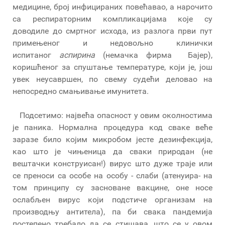
медицине, број инфицираних повећавао, а нарочито
са респираторним компликацијама које су
доводиле до смртног исхода, из разлога први пут
примењеног и недовољно клинички
испитаног
аспирина
(немачка фирма Бајер),
коришћеног за спуштање температуре, који је, још
увек неусавршен, по свему судећи деловао на
непосредно смањивање имунитета.
Подсетимо: највећа опасност у овим околностима
је паника. Нормална процедура код сваке веће
заразе било којим микробом јесте дезинфекција,
као што је чињеница да сваки природан (не
вештачки конструисан!) вирус што дуже траје или
се преноси са особе на особу - слаби (атенуира- на
том принципу су засноване вакцине, оне носе
ослабљен вирус који подстиче организам на
производњу антитела), па би свака пандемија
постепено требало да се стишава, што се у овом