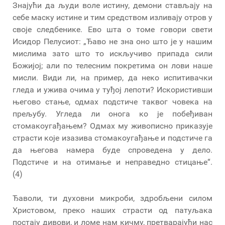
Знајући да људи воле истину, демони стављају на
себе маску истине и тим средством изливају отров у
своје следбенике. Ево шта о томе говори свети
Исидор Пелусиот: „Ђаво не зна оно што је у нашим
мислима зато што то искључиво припада сили
Божијој; али по телесним покретима он лови наше
мисли. Види ли, на пример, да неко испитивачки
гледа и ужива очима у туђој лепоти? Искористивши
његово стање, одмах подстиче таквог човека на
прељубу. Угледа ли онога ко је побеђиван
стомакоугађањем? Одмах му живописно приказује
страсти које изазива стомакоугађање и подстиче га
да његова намера буде спроведена у дело.
Подстиче и на отимање и неправедно стицање“.
(4)
Ђаволи, ти духовни микроби, здробљени силом
Христовом, преко наших страсти од патуљака
постају дивови, и ломе нам кичму, претварајући нас