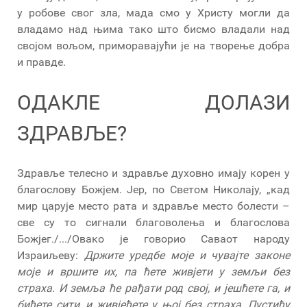
у робове свог зла, мада смо у Христу могли да
владамо над њима тако што бисмо владали над
својом вољом, приморавајући је на творење добра
и правде.
ОДАКЛЕ ДОЛАЗИ
ЗДРАВЉЕ?
Здравље телесно и здравље духовно имају корен у
благослову Божјем. Јер, по Светом Николају, „кад
мир царује место рата и здравље место болести –
све су то сигнали благоволења и благослова
Божјег./.../Овако је говорио Саваот народу
Израиљеву:
Држите уредбе моје и чувајте законе
моје и вршите их, па ћете живјети у земљи без
страха. И земља ће рађати род свој, и јешћете га, и
бићете сити, и живјећете у њој без страха. Пустићу