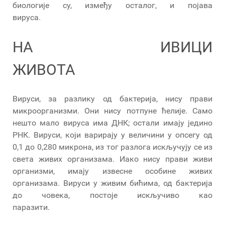
биологије су, између осталог, и појава
вируса.
НА ИВИЦИ
ЖИВОТА
Вируси, за разлику од бактерија, нису прави
микроорганизми. Они нису потпуне ћелије. Само
нешто мало вируса има ДНК; остали имају једино
РНК. Вируси, који варирају у величини у опсегу од
0,1 до 0,280 микрона, из тог разлога искључују се из
света живих организама. Иако нису прави живи
организми, имају извесне особине живих
организама. Вируси у живим бићима, од бактерија
до човека, постоје искључиво као
паразити.