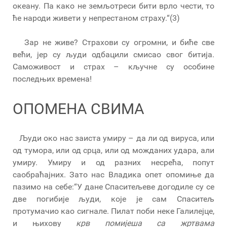
океану. Па како не земљотреси бити врло чести, то
ће народи живети у непрестаном страху.“(3)
Зар не живе? Страхови су огромни, и биће све
већи, јер су људи одбацили смисао свог битија.
Саможивост и страх – кључне су особине
последњих времена!
ОПОМЕНА СВИМА
Људи око нас заиста умиру – да ли од вируса, или
од тумора, или од срца, или од можданих удара, али
умиру. Умиру и од разних несрећа, попут
саобраћајних. Зато нас Владика опет опомиње да
пазимо на себе:“У дане Спаситељеве догодиле су се
две погибије људи, које је сам Спаситељ
протумачио као сигнале. Пилат поби неке Галилејце,
и њихову
крв помијеша са жртвама