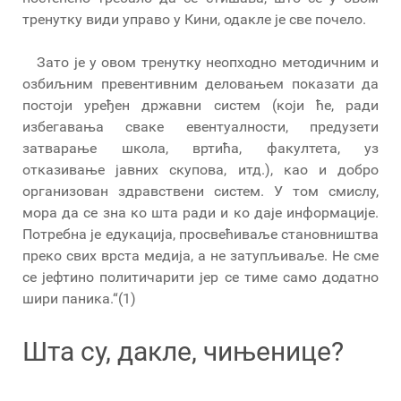
тренутку види управо у Кини, одакле је све почело.
Зато је у овом тренутку неопходно методичним и
озбиљним превентивним деловањем показати да
постоји уређен државни систем (који ће, ради
избегавања сваке евентуалности, предузети
затварање школа, вртића, факултета, уз
отказивање јавних скупова, итд.), као и добро
организован здравствени систем. У том смислу,
мора да се зна ко шта ради и ко даје информације.
Потребна је едукација, просвећиваље становништва
преко свих врста медија, а не затупљиваље. Не сме
се јефтино политичарити јер се тиме само додатно
шири паника.“(1)
Шта су, дакле, чињенице?