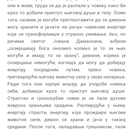
они и живе, труде се да је распале у човеку како би
кроз то добили приступ његовој души и телу. Осим
тога, сасвим је могуће претпоставити да се демони
могу хранити и јачати на рачун човекове енергије
која се трансформише у страсно уживање. Ако, по
речима светог Јована Дамаскина, анђели
„созерцавају Бога онолико колико је то за њих
могуће и имају то за храну“, демони, којима је
созерцање немогуће, изгледа да могу да добијају
енергију посредним путем, преко човека,
претварајући његову животну силу у своје напајање.
Ради тога они најпре морају да уподобе човека
себи, добивши кроз то приступ његовој души.
Страстан и грехољубив човек је за пале духове
изврсна хранљива средина. Распирујући у њему
енергију страсти, енергију која прождире његове
животне силе, демон се храни и јача у таквој
средини. После тога, овладавши грешником, пали