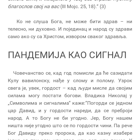
благослов свој на вас
(III Мојс. 25, 18).“ (3)
Ко не слуша Бога, не може бити здрав – ни
телесно, ни духовно. И појединац и народ су здрави
само ако су са Христом, извором сваког здравља.
ПАНДЕМИЈА КАО СИГНАЛ
Човечанство се, кад год помисли да ће сазидати
Кулу вавилонску, нађе у слому и полому. Узрок
свега је, увек, гордост – кад људи мисле да својим
силама могу постати богови. Владика Николај у
„Символима и сигналима“ каже:“Погорди се једном
цар Давид, и у гордости нареди, да се преброји
народ. А то Богу не би угодно. Јер, Богу нашем
ништа није угодно што се по гордости чини. Па рече
Бог Давиду преко пророка, да као казну изабере