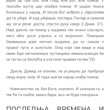
једно од три зла: или глад, или рат, или помор. У
тескоби љутој цар изабра помор. И удари тешка
болезања у народ.
И посла Бог анђела у Јерусалим
да га убија. И кад убијаше, погледа Господ и сажали
му се и рече: доста, спусти руку своју
(I Днев. 21).
Није, дакле, ни помор у људима тек онако случајно,
него због јаког узрока, и то моралног. Помором
Свевишњи даје сигнал људима, да су сишли с
правог пута и залутали. Онај који све види и над
свим бди сигнализира путницима земаљским,да би
се тргли са беспућа и упутили правим путем.“(3)
Дакле, Давид се осилио, па је решио да преброји
своју војну силу. И тада његов народ снађе помор.
Човечанство се, без Бога, осилило. И сналази га, а
тек ће га снаћи, свака беда, ако не буде покајања.
ПОСЛЕДЊА ВРЕМЕНА И