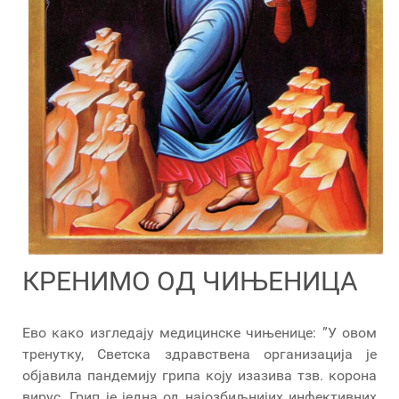
КРЕНИМО ОД ЧИЊЕНИЦА
Ево како изгледају медицинске чињенице: ”У овом
тренутку, Светска здравствена организација је
објавила пандемију грипа коју изазива тзв. корона
вирус. Грип је једна од најозбиљнијих инфективних