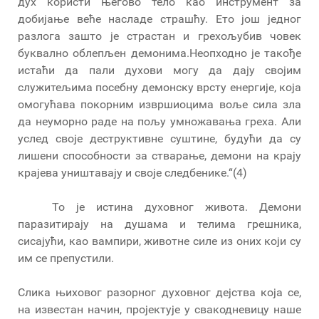
дух користи његово тело као инструмент за
добијање веће насладе страшћу. Ето још једног
разлога зашто је страстан и грехољубив човек
буквално облепљен демонима.Неопходно је такође
истаћи да пали духови могу да дају својим
служитељима посебну демонску врсту енергије, која
омогућава покорним извршиоцима воље сила зла
да неуморно раде на пољу умножавања греха. Али
услед своје деструктивне суштине, будући да су
лишени способности за стварање, демони на крају
крајева уништавају и своје следбенике.“(4)
То је истина духовног живота. Демони
паразитирају на душама и телима грешника,
сисајући, као вампири, животне силе из оних који су
им се препустили.
Слика њиховог разорног духовног дејства која се,
на известан начин, пројектује у свакодневицу наше