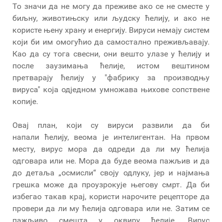
То значи да не могу да преживе ако се не сместе у
биљну, животињску или људску ћелију, и ако не
користе њену храну и енергију. Вируси немају систем
који би им омогућио да самостално преживљавају.
Као да су тога свесни, они вешто улазе у ћелију и
после заузимања ћелије, истом вештином
претварају ћелију у "фабрику за производњу
вируса" која одједном умножава њихове сопствене
копије.
Овај план, који су вируси развили да би
напали ћелију, веома је интелигентан. На првом
месту, вирус мора да одреди да ли му ћелија
одговара или не. Мора да буде веома пажљив и да
до детаља „осмисли“ своју одлуку, јер и најмања
грешка може да проузрокује његову смрт. Да би
избегао такав крај, користи нарочите рецепторе да
провери да ли му ћелија одговара или не. Затим се
пажљиво смешта у оквиру ћелије. Вирус