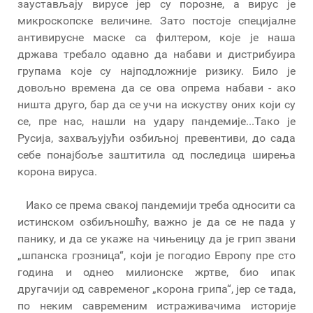
заустављају вирусе јер су порозне, а вирус је
микроскопске величине. Зато постоје специјалне
антивирусне маске са филтером, које је наша
држава требало одавно да набави и дистрибуира
групама које су најподложније ризику. Било је
довољно времена да се ова опрема набави - ако
ништа друго, бар да се учи на искуству оних који су
се, пре нас, нашли на удару пандемије...Тако је
Русија, захваљујући озбиљној превентиви, до сада
себе понајбоље заштитила од последица ширења
корона вируса.
Иако се према свакој пандемији треба односити са
истинском озбиљношћу, важно је да се не пада у
панику, и да се укаже на чињеницу да је грип звани
„шпанска грозница“, који је погодио Европу пре сто
година и однео милионске жртве, био ипак
другачији од савременог „корона грипа“, јер се тада,
по неким савременим истраживачима историје