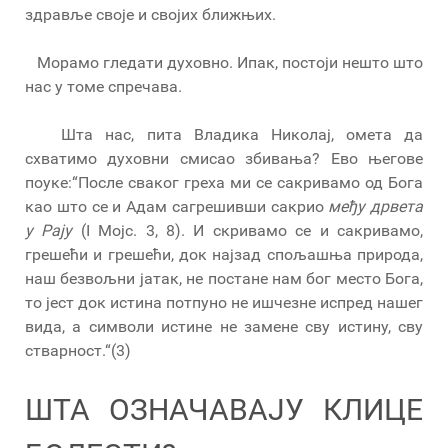
здравље своје и својих ближњих.
Морамо гледати духовно. Ипак, постоји нешто што
нас у томе спречава.
Шта нас, пита Владика Николај, омета да
схватимо духовни смисао збивања? Ево његове
поуке:“После сваког греха ми се сакривамо од Бога
као што се и Адам сагрешивши сакрио
међу дрвета
у Рају
(I Мојс. 3, 8). И скривамо се и сакривамо,
грешећи и грешећи, док најзад спољашња природа,
наш безвољни јатак, не постане нам бог место Бога,
то јест док истина потпуно не ишчезне испред нашег
вида, а символи истине не замене сву истину, сву
стварност.“(3)
ШТА ОЗНАЧАВАЈУ КЛИЦЕ