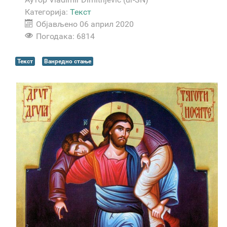
Категорија:
Текст
Објављено 06 април 2020
Погодака: 6814
Текст
Ванредно стање