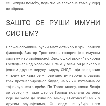
се, Божјом помоћу, подигне из греховне таме у којој
се обрела.
ЗАШТО СЕ РУШИ ИМУНИ
СИСТЕМ?
Блаженопочивши руски математичар и хришћански
философ, Виктор Тростников, говорио је о имуном
систему као својеврсној „биолошкој икони“ покрова
Господњег над човеком. С тим у вези, он је писао о
једном другом вирусу, вирусу СИДЕ, који се појавио
у тренутку када се у човечанству нарочито развио
грех противприродног блуда, на чијим путевима се
тај вирус често среће. По Тростникову, казна Божја
се састоји у томе што се Господ повлачи од оних
који не желе да живе по закону Његовом:“Као и у
другим случајевима, Он овде не убија, него