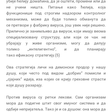
убије ћелију домаћина, да је оштети, промени или да
не учини ништа. Питање како ћелија, која
функционише под строгим надзором контролног
механизма, може да буде толико обманута да
се претвори у фабрику вируса, још увек није решено.
Прилично је занимљиво да вируси, који имају веома
специјализовану структуру, али који се чак не
убрајају у живе организме, могу да делују
толико „интелигентно“, и да планирају
тако ефикасну стратегију.(5)
Ова стратегија личи на демонски продор у нашу
душу, који често под видом „добрих“ помисли и
„сјајних“ идеја, иза којих се крију греховне страсти
које душу разарају.
Против вируса су ретки лекови. Сам организам
мора да подигне штит свог имуног система и да
одбије непријатеља. Тако је и са душом: она мора да