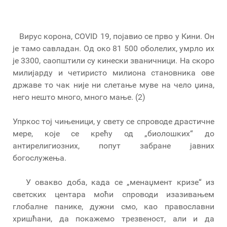
Вирус корона, COVID 19, појавио се прво у Кини. Он
је тамо савладан. Од око 81 500 оболелих, умрло их
је 3300, саопштили су кинески званичници. На скоро
милијарду и четиристо милиона становника ове
државе то чак није ни слетање муве на чело џина,
него нешто много, много мање. (2)
Упркос тој чињеници, у свету се спроводе драстичне
мере, које се крећу од „биолошких“ до
антирелигиозних, попут забране јавних
богослужења.
У овакво доба, када се „менаџмент кризе“ из
светских центара моћи спроводи изазивањем
глобалне панике, дужни смо, као православни
хришћани, да покажемо трезвеност, али и да