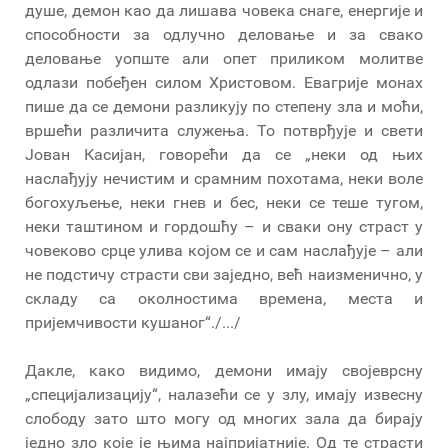
душе, демон као да лишава човека снаге, енергије и
способности за одлучно деловање и за свако
деловање уопште али опет приликом молитве
одлази побеђен силом Христовом. Евагрије монах
пише да се демони разликују по степену зла и моћи,
вршећи различита служења. То потврђује и свети
Јован Касијан, говорећи да се „неки од њих
наслађују нечистим и срамним похотама, неки воле
богохуљење, неки гнев и бес, неки се теше тугом,
неки таштином и гордошћу – и сваки ону страст у
човеково срце улива којом се и сам наслађује – али
не подстичу страсти сви заједно, већ наизменично, у
складу са околностима времена, места и
пријемчивости кушаног“./.../
Дакле, како видимо, демони имају својеврсну
„специјализацију“, налазећи се у злу, имају извесну
слободу зато што могу од многих зала да бирају
једно зло које је њима најпријатније. Од те страсти