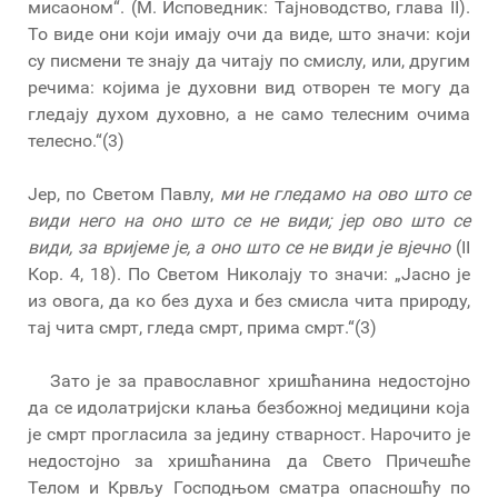
мисаоном“. (М. Исповедник: Тајноводство, глава II).
То виде они који имају очи да виде, што значи: који
су писмени те знају да читају по смислу, или, другим
речима: којима је духовни вид отворен те могу да
гледају духом духовно, а не само телесним очима
телесно.“(3)
Јер, по Светом Павлу,
ми не гледамо на ово што се
види него на оно што се не види; јер ово што се
види, за вријеме је, а оно што се не види је вјечно
(II
Кор. 4, 18). По Светом Николају то значи: „Јасно је
из овога, да ко без духа и без смисла чита природу,
тај чита смрт, гледа смрт, прима смрт.“(3)
Зато је за православног хришћанина недостојно
да се идолатријски клања безбожној медицини која
је смрт прогласила за једину стварност. Нарочито је
недостојно за хришћанина да Свето Причешће
Телом и Крвљу Господњом сматра опасношћу по