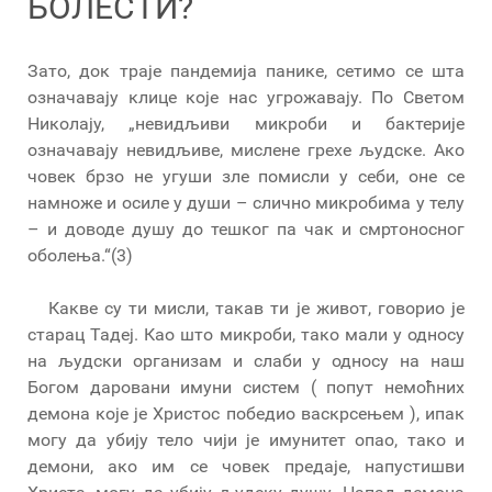
БОЛЕСТИ?
Зато, док траје пандемија панике, сетимо се шта
означавају клице које нас угрожавају. По Светом
Николају, „невидљиви микроби и бактерије
означавају невидљиве, мислене грехе људске. Ако
човек брзо не угуши зле помисли у себи, оне се
намноже и осиле у души – слично микробима у телу
– и доводе душу до тешког па чак и смртоносног
оболења.“(3)
Какве су ти мисли, такав ти је живот, говорио је
старац Тадеј. Као што микроби, тако мали у односу
на људски организам и слаби у односу на наш
Богом даровани имуни систем ( попут немоћних
демона које је Христос победио васкрсењем ), ипак
могу да убију тело чији је имунитет опао, тако и
демони, ако им се човек предаје, напустишви