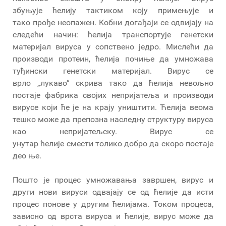
збуњује ћелију тактиком коју примењује и
тако прође неопажен. Кобни догађаји се одвијају на
следећи начин: ћелија транспортује генетски
материјал вируса у сопствено једро. Мислећи да
производи протеин, ћелија почиње да умножава
туђински генетски материјал. Вирус се
врло „лукаво“ скрива тако да ћелија невољно
постаје фабрика својих непријатеља и производи
вирусе који ће је на крају уништити. Ћелија веома
тешко може да препозна наследну структуру вируса
као непријатељску. Вирус се
унутар ћелије смести толико добро да скоро постаје
део ње.
Пошто је процес умножавања завршен, вирус и
други нови вируси одвајају се од ћелије да исти
процес понове у другим ћелијама. Током процеса,
зависно од врста вируса и ћелије, вирус може да