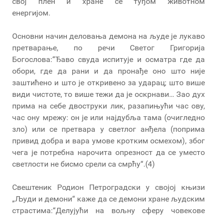
свој плен и хране се туђом животном
енергијом.
Основни начин деловања демона на људе је лукаво
претварање, по речи Светог Григорија
Богослова:“Ђаво свуда испитује и осматра где да
обори, где да рани и да пронађе оно што није
заштићено и што је откривено за ударац; што више
види чистоте, то више тежи да је оскрнави… Зао дух
прима на себе двоструки лик, разапињући час ову,
час ону мрежу: он је или најдубља тама (очигледно
зло) или се претвара у светлог анђела (поприма
привид добра и вара умове кротким осмехом), због
чега је потребна нарочита опрезност да се уместо
светлости не бисмо срели са смрћу“.(4)
Свештеник Родион Петроградски у својој књизи
„Људи и демони“ каже да се демони хране људским
страстима:“Делујући на вољну сферу човекове