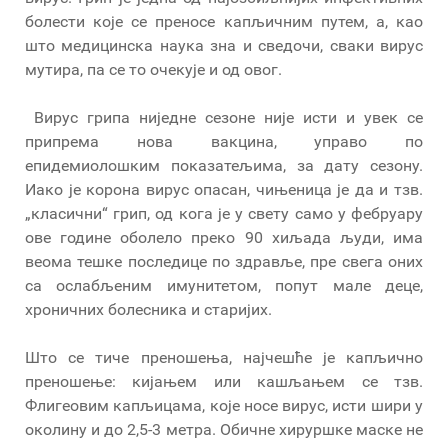
болести које се преносе капљичним путем, а, као
што медицинска наука зна и сведочи, сваки вирус
мутира, па се то очекује и од овог.
Вирус грипа ниједне сезоне није исти и увек се
припрема нова вакцина, управо по
епидемиолошким показатељима, за дату сезону.
Иако је корона вирус опасан, чињеница је да и тзв.
„класични“ грип, од кога је у свету само у фебруару
ове године оболело преко 90 хиљада људи, има
веома тешке последице по здравље, пре свега оних
са ослабљеним имунитетом, попут мале деце,
хроничних болесника и старијих.
Што се тиче преношења, најчешће је капљично
преношење: кијањем или кашљањем се тзв.
Флигеовим капљицама, које носе вирус, исти шири у
околину и до 2,5-3 метра. Обичне хируршке маске не