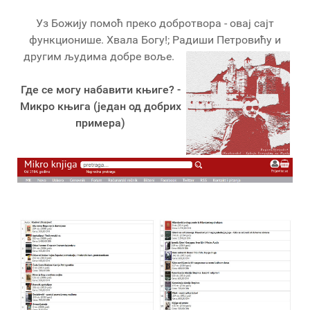
Уз Божију помоћ преко добротвора - овај сајт
функционише. Хвала Богу!; Радиши Петровићу и
другим људима добре воље.
Где се могу набавити књиге? -
Микро књига (један од добрих
примера)