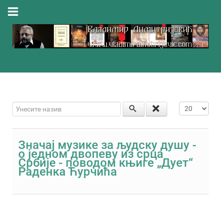
Унесите назив
Приказ #
Значај музике за људску душу -
o једном двопеву из срца
Србије - поводом књиге „Дует“
Раденка Ћурчића