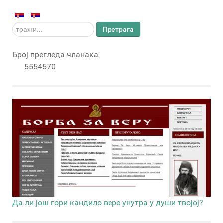
тражи...
Претрага
Број прегледа чланака
5554570
Да ли још гори кандило вере унутра у души твојој?