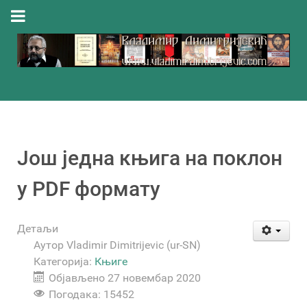
Још једна књига на поклон
у PDF формату
Детаљи
Аутор
Vladimir Dimitrijevic (ur-SN)
Категорија:
Књиге
Објављено 27 новембар 2020
Погодака: 15452