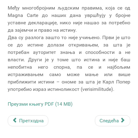
Међу многобројним људским правима, која се од
Magna Carte до наших дана увршћују у бројне
уставне декларације, нико није нашао за потребно
да зајемчи и право на истину.
Два су разлога зашто то није учињено. Први је што
се до истине долази откривањем, за шта је
потребан ауторитет знања и способности а не
власти. Други је у томе што истина и није баш
непобитна него спорна, па се и најбољим
истраживањем само може мање или више
приближити истини – ономе за шта је Карл Попер
употребио израз истиноликост (verisimilitude).
Преузми књигу PDF (14 MB)
Претходна
Следећа