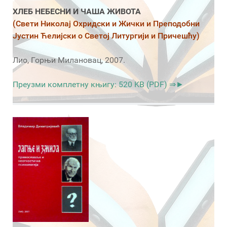
ХЛЕБ НЕБЕСНИ И ЧАША ЖИВОТА
(Свети Николај Охридски и Жички и Преподобни
Јустин Ћелијски о Светој Литургији и Причешћу)
Лио, Горњи Милановац, 2007.
Преузми комплетну књигу: 520 KB (PDF) ⇒►