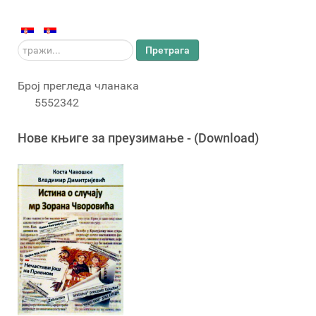
тражи...
Претрага
Број прегледа чланака
5552342
Новe књигe за преузимање - (Download)