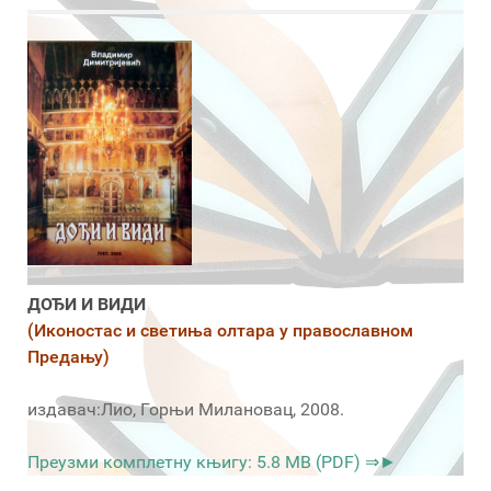
ДОЂИ И ВИДИ
(Иконостас и светиња олтара у православном
Предању)
издавач:Лио, Горњи Милановац, 2008.
Преузми комплетну књигу: 5.8 MB (PDF) ⇒►