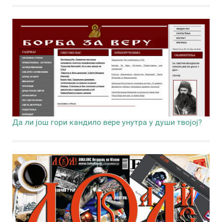
Да ли још гори кандило вере унутра у души твојој?